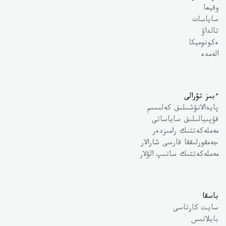
وقيعا
ساياسات
تالداۋ
ەكونوميكا
الەمدە
ءبىز تۋرالى
پايدالانۋشىلىق كەلىسىم
قۇپىيالىلىق ساياساتى
مەملەكەتتىك رامىزدەر
جەمقورلىققا قارسى شارالار
مەملەكەتتىك ساتىپ الۋلار
باسقا
سايت كارتاسى
بايلانىس