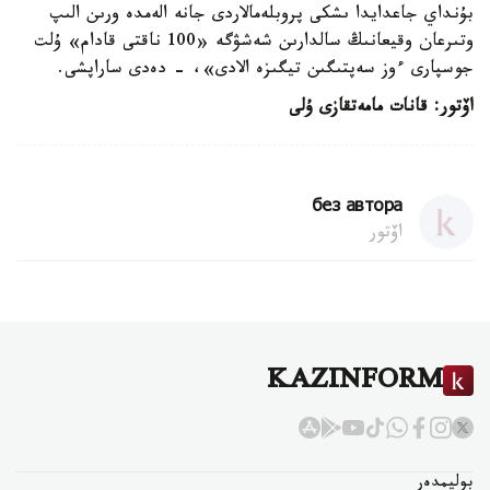
بۇنداي جاعدايدا ىشكى پروبلەمالاردى جانە الەمدە ورىن الىپ
وتىرعان وقيعانىڭ سالدارىن شەشۋگە «100 ناقتى قادام» ۇلت
جوسپارى ءوز سەپتىگىن تيگىزە الادى»، - دەدى ساراپشى.
اۆتور: قانات مامەتقازى ۇلى
без автора
اۆتور
KAZINFORM
بوليمدەر