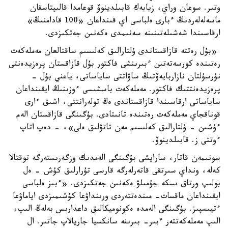
وتىر. سوعان وراي، زيابەك قابىلدينوۆ قوعامدا قالىپتاسقان
ماسەلەلەردىڭ ءبارى ەلباسى اي قىنداعان «100 قادامنىڭ»
ارقاسىندا شەشىلەتىنىنە سەنىمدى ەكەنىن جەتكىزدى.
«بۇل رەتتە قازاقستاندى ۇلتارالىق كەلىسىم ساقتالعان مەملەكەت
رەتىندە كورسەتەتىن ءبىرىنشى فاكتور بۇل قازاقستان پرەزيدەنتى
نۇرسۇلتان نازاربايەۆتىڭ ساۋاتتى ساياساتى، ياعني بۇل -
پرەزيدەنتتىك فاكتور. مەملەكەت باسشىسى ءوزىنىڭ ايقىنداعان
ساياساتى ارقاسىندا قازاقستاندى ەڭ تولەرانتتى، اشىق ءارى
قوناقجاي مەملەكەت رەتىندە تانىتادى. بۇگىنگى قازاقستان الەم
ءۇشىن - ۇلتارالىق كەلىسىم مەن تاتۋلىق ەلى»، - دەپ اتاپ
ءوتتى ز. قابىلدينوۆ.
سونىمەن قاتار، ساراپشى بۇگىنگى الەمدىك وزگەرىستەرگە توقتالا
كەلە، ونداي سىرتقى قاتەرلەرگە قارسى تۇرارلىق كۇش - ەل
بولىپ ورتاق ىسكە جۇمىلۋ ەكەنىن جەتكىزدى. «ءبىز ەلباسى
ايقىنداعان ماقسات- مىندەتتەردى ورىنداۋعا كۇشىمىزدى اياماۋعا
ءتيىسپىز. بۇگىنگى الەمدە ەكونوميكالىق داعدارىس بەلەڭ الىپ،
الىپ مەملەكەتتەر ءبىر- بىرىنە سانكسيا جاريالاپ جاتىر. ال