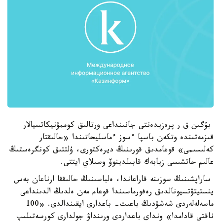
بۇگىن ق ر پرەزيدەنتى جانىنداعى ورتالىق كوممۋنيكاتسيالار
قىزمەتىندە وتكەن باسپا ءسوز ءماسليحاتىندا «حالىقتار
كەلىسىمى» قوعامدىق قورىنىڭ ديرەكتورى، ۇلتتىق كونگرەستىڭ
عالىم حاتشىسى زيابەك قابىلدينوۆ وسىلاي ايتتى.
ساراپشىنىڭ سوزىنە قاراعاندا، ەلباسىنىڭ حالىققا ارناعان بەس
ينستيتۋتسيونالدىق رەفورماسىندا قوعام مەن ەلدىڭ الدىنداعى
ماسەلەلەردى شەشۋدىڭ باعىت- باعدارى ايقىندالدى. «100
ناقتى قادامدا» ونداي باعداردى ورىنداۋ جولدارى كورسەتىلىپ