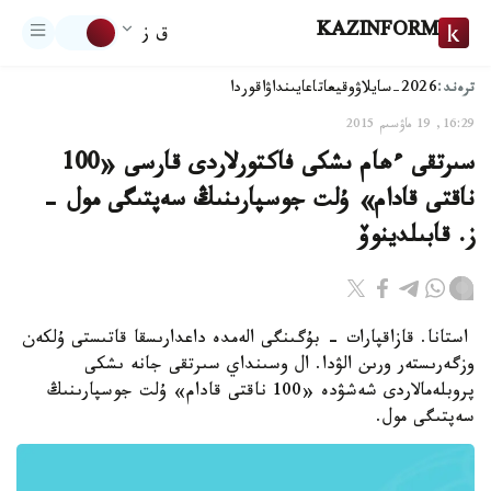
KAZINFORM
ق ز
ترەند:
2026-سايلاۋ
وقيعا
تاعايىنداۋ
اقوردا
16:29, 19 ماۋسىم 2015
سىرتقى ءھام ىشكى فاكتورلاردى قارسى «100
ناقتى قادام» ۇلت جوسپارىنىڭ سەپتىگى مول -
ز. قابىلدينوۆ
استانا. قازاقپارات - بۇگىنگى الەمدە داعدارىسقا قاتىستى ۇلكەن
وزگەرىستەر ورىن الۋدا. ال وسىنداي سىرتقى جانە ىشكى
پروبلەمالاردى شەشۋدە «100 ناقتى قادام» ۇلت جوسپارىنىڭ
سەپتىگى مول.