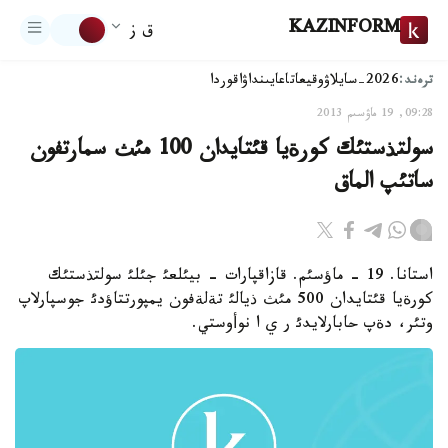
KAZINFORM
ق ز
ترەند:
2026-سايلاۋ
وقيعا
تاعايىنداۋ
اقوردا
09:28, 19 ماۋسىم 2013
سولتذستئك كورةيا قئتايدان 100 مئث سمارتفون
ساتئپ الماق
استانا. 19 - ماؤسئم. قازاقپارات - بيئلعئ جئلئ سولتذستئك
كورةيا قئتايدان 500 مئث ذيالئ تةلةفون يمپورتتاؤدئ جوسپارلاپ
وتئر، دةپ حابارلايدئ ر ي ا نوأوستي.