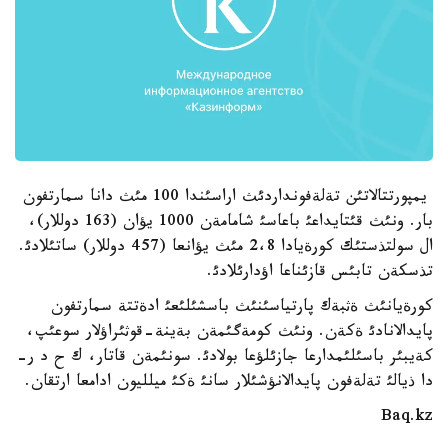
يمپورتتالاتئن تةلةفونداردئث اراسئندا 100 مئث دانا سمارتفون
بار. ونئث قئتايداعئ باعاسئ شامامةن 1000 يؤان (163 دوللار)،
ال سولتذستئك كورةيادا 2،8 مئث يؤانعا (457 دوللار) ساتئلادئ.
تذسكةن تابئس قازئناعا اؤدارئلادئ.
كورةيانئث ةثبةك پارتياسئنئث باسشئلئعئ ادةتتة سمارتفون
پايدالانادئ ةكةن. ونئث كومةگئمةن بةينة-قوثئراؤلار سوعئپ،
كةيبئر باسئلئمدارعا جازئلؤعا بولادئ. سونئمةن قاتار، ك ح د ر-
دا ذيالئ تةلةفون پايدالانؤشئلار سانئ ةكئ ميلليون ادامعا ارتقان.
Baq.kz