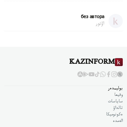
без автора
اۆتور
KAZINFORM
بوليمدەر
وقيعا
ساياسات
تالداۋ
ەكونوميكا
الەمدە