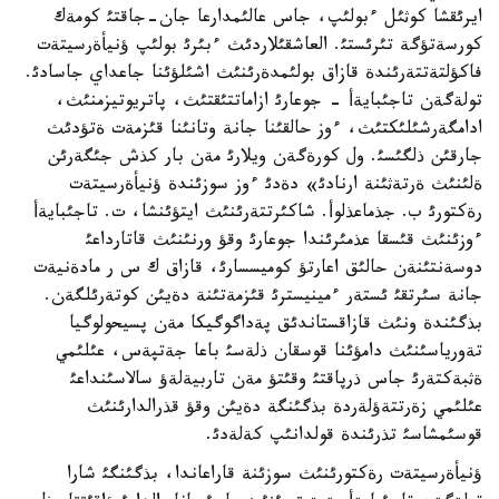
ايرئقشا كوثئل ءبولئپ، جاس عالئمدارعا جان-جاقتئ كومةك
كورسةتؤگة تئرئستئ. العاشقئلاردئث ءبئرئ بولئپ ؤنيأةرسيتةت
فاكؤلتةتتةرئندة قازاق بولئمدةرئنئث اشئلؤئنا جاعداي جاسادئ.
تولةگةن تاجئبايةأ - جوعارئ ازاماتتئقتئث، پاتريوتيزمنئث،
ادامگةرشئلئكتئث، ءوز حالقئنا جانة وتانئنا قئزمةت ةتؤدئث
جارقئن ذلگئسئ. ول كورةگةن ويلارئ مةن بار كذش جئگةرئن
ةلئنئث ةرتةثئنة ارنادئ» دةدئ ءوز سوزئندة ؤنيأةرسيتةت
رةكتورئ ب. جذماعذلوأ. شاكئرتتةرئنئث ايتؤئنشا، ت. تاجئبايةأ
ءوزئنئث قئسقا عذمئرئندا جوعارئ وقؤ ورنئنئث قاتارداعئ
دوسةنتئنةن حالئق اعارتؤ كوميسسارئ، قازاق ك س ر مادةنيةت
جانة سئرتقئ ئستةر ءمينيسترئ قئزمةتئنة دةيئن كوتةرئلگةن.
بذگئندة ونئث قازاقستاندئق پةداگوگيكا مةن پسيحولوگيا
تةورياسئنئث دامؤئنا قوسقان ذلةسئ باعا جةتپةس، عئلئمي
ةثبةكتةرئ جاس ذرپاقتئ وقئتؤ مةن تاربيةلةؤ سالاسئنداعئ
عئلئمي زةرتتةؤلةردة بذگئنگة دةيئن وقؤ قذرالدارئنئث
قوسئمشاسئ تذرئندة قولدانئپ كةلةدئ.
ؤنيأةرسيتةت رةكتورئنئث سوزئنة قاراعاندا، بذگئنگئ شارا