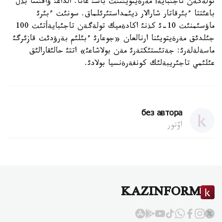
تولةگةن تاجئبايةأ مةرةيتويئنئث باسئ عانا. الداعئ ؤاقئتتا بذل
باعئتتا ءبئرقاتار شارالار ذيئمداستئرئلماق. سونئث ءبئرئ
ماؤسئمنئث 10-ئ كذنئ اكادةميك تولةگةن تاجئبايةأتئث 100
جئلدئق مةرةيتويئنا ارنالعان «جوعارئ ءبئلئم بةرؤدئث قازئرگئ
ماسةلةلةرئ: جةتئستئكتةرئ مةن بولاشاعئ» اتتئ حالئقارالئق
عئلئمي تاجئريبةلئك كونفةرةنسيا بولادئ.
без автора
اۆتور
KAZINFORM