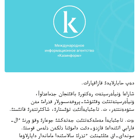
دةپ حابارلايدئ قازاقپارات.
شاراعا ؤنيأةرسيتةت رةكتورئ باقئتجان جذماعذلوأ،
ؤنيأةرسيتةتتئث وقئتؤشئ-پروفةسسورلار قذرامئ مةن
ستؤدةنتتةر، ت. تاجئبايةأتئث تؤئستارئ، شاكئرتتةرئ قاتئستئ.
«ت. تاجئبايةأ مةملةكةتتئث جةتةكشئ جوعارئ وقؤ ورنئ ءال-
فارابي اتئنداعئ قازذؤ-دئث دامؤئنا ذلكةن ذلةس قوستئ.
سونداي-اق عئلئمنئث ءتذرلئ سالاسئندا ماماندار دايارلاؤعا