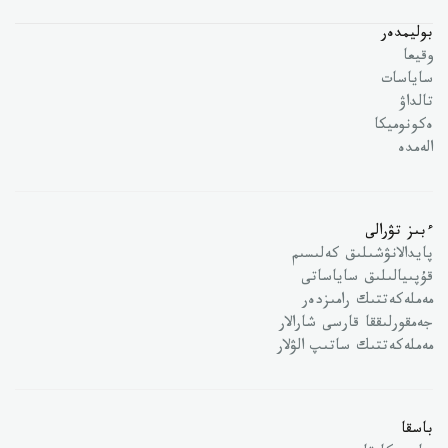
بوليمدەر
وقيعا
ساياسات
تالداۋ
ەكونوميكا
الەمدە
ءبىز تۋرالى
پايدالانۋشىلىق كەلىسىم
قۇپىيالىلىق ساياساتى
مەملەكەتتىك رامىزدەر
جەمقورلىققا قارسى شارالار
مەملەكەتتىك ساتىپ الۋلار
باسقا