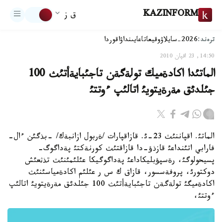
KAZINFORM
ق ز
ترەند:
2026-سايلاۋ
وقيعا
تاعايىنداۋ
اقوردا
14:50, 23 اقپان 2010
الماتئدا اكادةميك تولةگةن تاجئبايةأتئث 100
جئلدئق مةرةيتويئ اتالئپ ءوتتئ
الماتئ. اقپاننئث 23-ئ. قازاقپارات /ةربول ازانبةك/ -بذگئن ءال-
فارابي اتئنداعئ قازذؤ-دا قازاقتئث كورنةكتئ پةداگوگ-
پسيحولوگئ، رةسپؤبليكاداعئ پةداگوگيكا عئلئمئنئث تذثعئش
دوكتورئ، پروفةسسور، قازاق ك س ر عئلئم اكادةمياسئنئث
اكادةميگئ تولةگةن تاجئبايةأتئث 100 جئلدئق مةرةيتويئ اتالئپ
ءوتتئ،