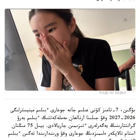
Кадр из видео
بۇگىن، 7-تامىز كۇنى عىلىم جانە جوعارى ءبىلىم مينيسترلىگى
2026-2027 وقۋ جىلىنا ارنالعان مەملەكەتتىك ءبىلىم بەرۋ
گرانتتارىنىڭ يەگەرلەرى ءتىزىمىن جاريالادى. بيىل 75 مىڭنان
استام تالاپكەر ەلىمىزدىڭ جوعارى وقۋ ورىندارىندا تەگىن ءبىلىم