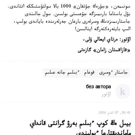
سونىمەن، «جۇرەك جۇتقان» 1000 بالا سولتۇستىككە اتتاندى.
بۇل باستاما بارىمىزگە جۇعىستى بولسىن. سول جالىندى
جاستارىمىزدىڭ ومىرلەرى بارعان جەرلەرىندە باياندى بولىپ،
الىپ بايتەرەكتەرگە اينالسىن!
اۆتور: ەرتاي ايعالي ۇلى،
«قازاقستان زامان» گازەتى
جاستار ءومىرى
قوعام
ءبىلىم جانە عىلىم
без автора
اۆتور
20:45, 07 تامىز 2026
بيىل ەڭ كوپ ءبىلىم بەرۋ گرانتى قانداي
ماماندىقتارعا ءبولىندى