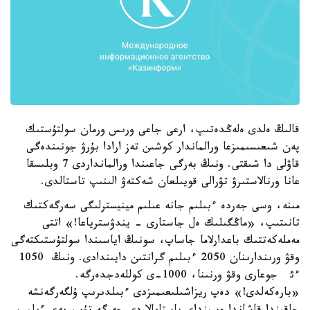
قالىڭ ەلدى ەلەڭدەتىپ، ارعى جاعى ورىس ورمان سولتۇستىك
پەن شىعىسىمىزعا ورالماندار كوشىن تەز ارادا بۇرۋ جونىندەگى
قاۋلى دا شىقتى. ونىڭ بەرگى جاعىندا ورالمانداردى 7 وبلىسقا
عانا ورنالاستىرۋ تۋرالى قويىلعان شەكتەۋ الىنىپ تاستالدى.
مىنە، وسى جەردە ءبىلىم جانە عىلىم مينيسترلىگى سەرگەكتىك
تانىتىپ، «ماڭگىلىك ەل جاستارى - يندۋسترياعا!» اتتى
مەملەكەتتىك باعدارلاما جاساپ، سونىڭ اياسىندا سولتۇستىكتەگى
وقۋ ورىندارىنان 2050 ءبىلىم گرانتىن دايىندادى. ونىڭ 1050
ءئ جوعارى وقۋ ورنىنا، 1000-ى كوللەدجدەرگە.
«بارەكەلدى!» دەپ ريزاشىلىعىمىزدى ءبىلدىرىپ ۇلگەرگەنشە