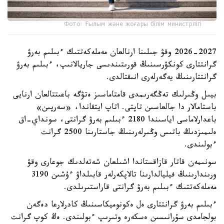
Фото: Ғылым және жоғары білім министрлігі
2026-2027 وقۋ جىلىنا ارنالعان مەملەكەتتىك ءبىلىم بەرۋ
گرانتتارى كونكۋرسىنىڭ قورىتىندىسى جاريالانىپ، ءبىلىم بەرۋ
گرانتتارىنىڭ يەگەرلەرى انىقتالدى.
بيىل وڭىرلىك تەڭگەرىمدى قامتاماسىز ەتۋگە باعىتتالعان ارنايى
باستامالار دا جالعاسىن تاپتى. اتاپ ايتقاندا، «سەرپىن»
باعدارلاماسى اياسىندا 2180 ءبىلىم بەرۋ گرانتى، سونداي-اق
ەلىمىزدىڭ باتىس وڭىرلەرىنىڭ جاستارىنا 2500 گرانت
ءبولىندى.
سونىمەن قاتار قازاقستاندا اشىلعان شەتەلدىك جوعارى وقۋ
ورىندارىنىڭ فيليالدارىنا تالاپكەرلەر قابىلداۋ ءۇشىن 3190
مەملەكەتتىك ءبىلىم بەرۋ گرانتى قاراستىرىلدى.
ءبىلىم بەرۋ گرانتتارى ەل ەكونوميكاسىنىڭ كادرلارعا دەگەن
بولجامدى سۇرانىسىن ەسكەرە وتىرىپ ءبولىندى. ەڭ كوپ گرانت