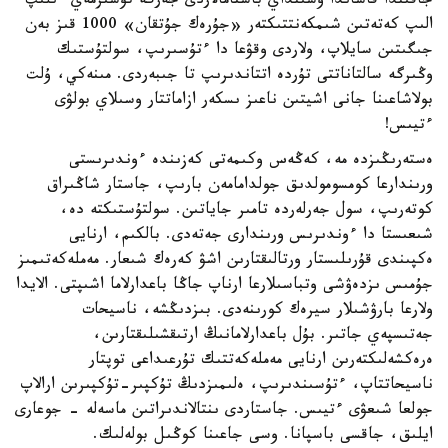
جاقىندا قاشاندا وسىنداي باستامالاردى جەرگە تۇسىرمەي ءىلىپ
الىپ كەتەتىن شىمكەنتتىكتەر «جۇرەك جۇتقان» 1000 قىز بەن
جىگىتىن سايلاپ، ولاردى وقۋعا دا ءتۇسىرىپ، سولتۇستىك
وڭىرگە سالتاناتتى تۇردە اتتاندىرىپ تا جىبەردى. مىنەكي، ۇلت
بولاشاعىنا جانى اشيتىن ناعىز ىسكەر ازاماتتار وسىلاي بولۋى
ءتيىس!
ەستەرىڭىزدە مە، كەڭەس وكىمەتى كەزىندە ءوندىرىستى
ورىندارعا كومسومولدىق جولدامامەن بارىپ، جاستار شاڭىراق
كوتەرىپ، سول جەرلەردە تامىر جاياتىن. سولتۇستىكتە دە،
شىعىستا دا ءوندىرىس ورىندارى جەتەدى. بالكىم، ارنايى
ەكپىندى قۇرىلىستار ورتالىقتارىن اشۋ كەرەك شىعار. مەملەكەتىمىز
جۇمىس ىزدەۋشى وتباسىلارعا ارناپ جاڭا باعدارلاما اشىپتى. الايدا
ولارعا بارۋشىلار سيرەك كورىنەدى. بىزدىڭشە، ناسيحات
جەتىسپەي جاتىر. بۇل باعدارلامانىڭ ارتىقشىلىقتارىن،
ەرەكشەلىكتەرىن ارنايى مەملەكەتتىك تۇرعىداعى توپتار
ناسيحاتتاپ، ءتۇسىندىرىپ، ەلىمىزدىڭ تۇكپىر-تۇكپىرىن ارالاپ
جولعا شىعۋى ءتيىس. جاستاردى ىنتالاندىراتىن ماسەلە - جوعارى
ايلىق، جاقسى باسپانا. وسى جاعىنا كوڭىل بولەلىك.