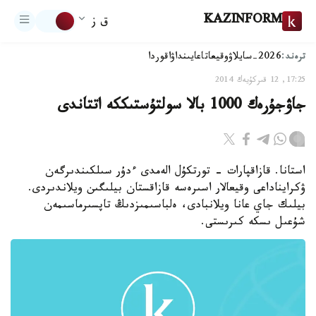
KAZINFORM
ق ز
ترەند:
2026-سايلاۋ
وقيعا
تاعايىنداۋ
اقوردا
17:25, 12 قىركۇيەك 2014
جاۋجۇرەك 1000 بالا سولتۇستىككە اتتاندى
استانا. قازاقپارات - تورتكۇل الەمدى ءدۇر سىلكىندىرگەن
ۋكرايناداعى وقيعالار اسىرەسە قازاقستان بيلىگىن ويلاندىردى.
بيلىك جاي عانا ويلانبادى، ەلباسىمىزدىڭ تاپسىرماسىمەن
شۇعىل ىسكە كىرىستى.