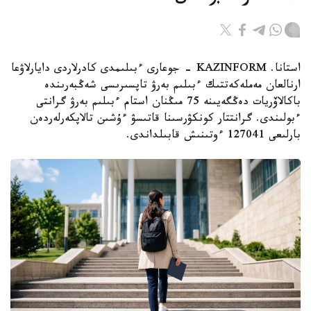
استانا. KAZINFORM - جوعارى ءبىلىمدى كادرلاردى دايارلاۋعا
ارنالعان مەملەكەتتىك ءبىلىم بەرۋ تاپسىرىسى شەڭبەرىندە
باكالاۆريات دەڭگەيىنە 75 مىڭنان استام ءبىلىم بەرۋ گرانتى
ءبولىندى. گرانتتار كونكۋرسىنا قاتىسۋ ءۇشىن تالاپكەرلەردەن
بارلىعى 127041 ءوتىنىش قابىلداندى.