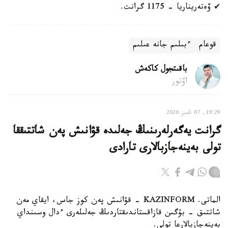
✔ ۆەتەريناريا - 1175 گرانت.
قوعام
ءبىلىم جانە عىلىم
باقىتجول كاكەش
اۆتور
19:29, 07 تامىز 2026
گرانت يەگەرلەرىنىڭ جەلىدە قۋانىش پەن شاتتىققا
تولى بەينەجازبالارى تارادى
الماتى. KAZINFORM - قۋانىش پەن كوز جاس، ايقاي مەن
شاتتىق - بۇگىن قازاقستاندىقتاردىڭ جەلىلەرى ءدال وسىنداي
بەينەجازبالارعا تولى.