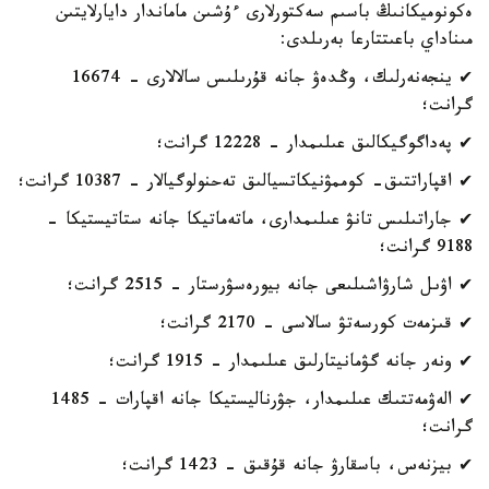
ەكونوميكانىڭ باسىم سەكتورلارى ءۇشىن ماماندار دايارلايتىن
مىناداي باعىتتارعا بەرىلدى:
✔ ينجەنەرلىك، وڭدەۋ جانە قۇرىلىس سالالارى - 16674
گرانت؛
✔ پەداگوگيكالىق عىلىمدار - 12228 گرانت؛
✔ اقپاراتتىق- كوممۋنيكاتسيالىق تەحنولوگيالار - 10387 گرانت؛
✔ جاراتىلىس تانۋ عىلىمدارى، ماتەماتيكا جانە ستاتيستيكا -
9188 گرانت؛
✔ اۋىل شارۋاشىلىعى جانە بيورەسۋرستار - 2515 گرانت؛
✔ قىزمەت كورسەتۋ سالاسى - 2170 گرانت؛
✔ ونەر جانە گۋمانيتارلىق عىلىمدار - 1915 گرانت؛
✔ الەۋمەتتىك عىلىمدار، جۋرناليستيكا جانە اقپارات - 1485
گرانت؛
✔ بيزنەس، باسقارۋ جانە قۇقىق - 1423 گرانت؛