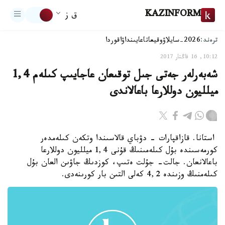
KAZINFORM
ق ز
ترەند:
2026-سايلاۋ
وقيعا
تاعايىنداۋ
اقوردا
10:12, 16 قاڭتار 2017
شەبەرلەر جەتى جىل توقىعان عاجايىپ كىلەم 1,4
ميلليون دوللارعا باعالاندى
استانا. قازاقپارات - دۋباي قالاسىندا وتكەن كىلەمدەر
كورمەسىندە بۇل كىلەمىنىڭ قۇنى 1,4 ميلليون دوللارعا
باعالانعان. جالت- جۇلت ەتىپ، كوزدىڭ جاۋىن العان بۇل
كىلەمنىڭ وزىندە 4,2 كەلى التىن بار كورىنەدى.