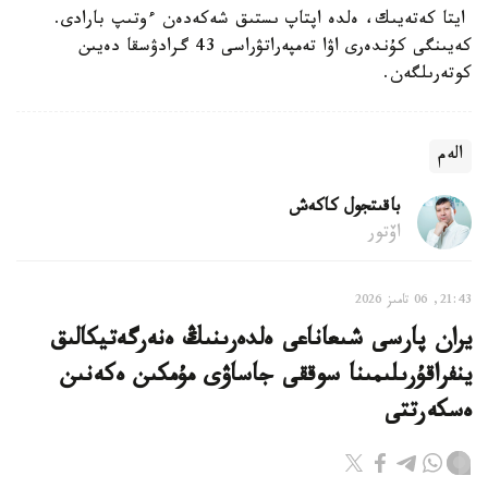
ايتا كەتەيىك، ەلدە اپتاپ ىستىق شەكەدەن ءوتىپ بارادى.
كەيىنگى كۇندەرى اۋا تەمپەراتۋراسى 43 گرادۋسقا دەيىن
كوتەرىلگەن.
الەم
باقىتجول كاكەش
اۆتور
21:43, 06 تامىز 2026
يران پارسى شىعاناعى ەلدەرىنىڭ ەنەرگەتيكالىق
ينفراقۇرىلىمىنا سوققى جاساۋى مۇمكىن ەكەنىن
ەسكەرتتى