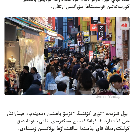
شىداتپاي تۇر. قازىر ەلدە كولەڭكەلەۋگە قولايلى باعىتتى
كورسەتەتىن قوسىمشاعا سۇرانىس ارتقان.
Фото: Yonhap
بۇل قىزمەت ءتۇرى كۇننىڭ ءتۇسۋ باعىتىن ەسەپتەپ، عيماراتتار
مەن اعاشتاردىڭ كولەڭكەسىن ەسكەرەدى. تاعى، قوعامدىق
كولىكتەردىڭ قاي جاعىندا سالقىنداۋعا بولاتىنىن ۇسىنادى.