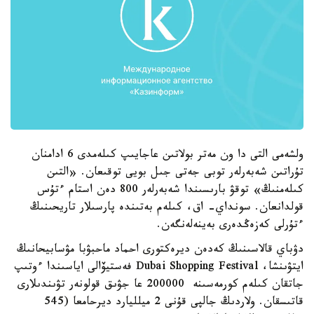
ولشەمى التى دا ون مەتر بولاتىن عاجايىپ كىلەمدى 6 ادامنان
تۇراتىن شەبەرلەر توبى جەتى جىل بويى توقىعان. «التىن
كىلەمنىڭ» توقۋ بارىسىندا شەبەرلەر 800 دەن استام ءتۇس
قولدانعان. سونداي- اق، كىلەم بەتىندە پارسىلار تاريحىنىڭ
ءتۇرلى كەزەڭدەرى بەينەلەنگەن.
دۋباي قالاسىنىڭ كەدەن ديرەكتورى احماد ماحبۋبا مۋسابيحانىڭ
ايتۋىنشا، Dubai Shopping Festival فەستيۆالى اياسىندا ءوتىپ
جاتقان كىلەم كورمەسىنە 200000 عا جۋىق قولونەر تۋىندىلارى
قاتىسقان. ولاردىڭ جالپى قۇنى 2 ميلليارد ديرحامعا (545