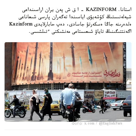
استانا. KAZINFORM - ا ق ش پەن يران اراسىنداعى
شيەلەنىستىڭ كۇشەيۋى اياسىندا تەگەران پارسى شىعاناعى
ەلدەرىنە جاڭا ەسكەرتۋ جاسادى، دەپ حابارلايدى Kazinform
اگەنتتىگىنىڭ تاياۋ شىعىستاعى مەنشىكتى ءتىلشىسى.
Фото: x.com / @EnglishFars