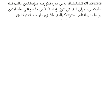
Reuters اگەنتتىگىنىڭ بەس دەرەككوزىنە سۇيەنگەن مالىمەتىنە
سايكەس، يران ا ق ش ءوز اۋماعىنا تاعى دا سوققى جاسايتىن
بولسا، ايماقتاعى ستراتەگيالىق ماڭىزى بار ەنەرگەتيكالىق
ينفراقۇرىلىم نىساندارىنا جاۋاپ رەتىندە سوققى بەرەتىنىن
مالىمدەگەن.
اگەنتتىك مالىمەتىنشە، بۇل ەسكەرتۋ ا ق ش پرەزيدەنتى دونالد
ترامپتىڭ 28 -شىلدەدە يراننىڭ ەنەرگەتيكالىق ينفراقۇرىلىمىنا
سوققى بەرۋ مۇمكىندىگىن جوققا شىعارماعان مالىمدەمەسىنەن
كەيىن جۇرگىزىلگەن ديپلوماتيالىق بايلانىستار بارىسىندا
جەتكىزىلگەن.
حابارلانعانداي، يراننىڭ سىرتقى ىستەر ءمينيسترى ابباس اراكچي
ساۋد ارابياسى، قاتار جانە تۇركياداعى ارىپتەستەرىمەن،
سونداي-اق پاكىستان ارمياسى شتابىنىڭ باسشىسىمەن
كەلىسسوزدەر وتكىزگەن. كەزدەسۋلەر بارىسىندا ول ا ق ش-تىڭ
سەرىكتەستەرىن ۆاشينگتونعا ىقپال ەتىپ، اسكەري
وپەراتسيالاردىڭ قايتا باستالۋىنا جول بەرمەۋگە شاقىرعان.
تەگەران شابۋىل جاسالعان جاعدايدا جاۋاپ سوققىلارى ا ق ش-