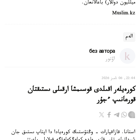
ميلليون دوللار) باعالانعان.
Muslim.kz
الەم
без автора
اۆتور
22:44, 06 تامىز 2026
كورەيلەر اقىلدى قوسىمشا ارقىلى ىستىقتان
قورعانىپ ءجۇر
استانا. قازاقپارات - وڭتۇستىك كورەيادا دا اپتاپ ىستىق جان