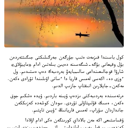
كول باسىندا قىزمەت ەتىپ جۇرگەن جەرگىلىكتى جىگىتتەردەن
بۇل وقيعانى بۇگە-شىگەسىنە دەيىن بىلەتىن ادام «مايبۇلاق»
شارۋا قوجالىعىنداعى سالىمبايەۆ بەردىبەك دەپ ەستىدىم. ول
ءوزى دە، اكەسى لەمىس قاريا دا ءساتى اۋىلىندا تۇرادى ەكەن.
مەكەن-جايلارىن انىقتاپ جازىپ الدىم.
ەرتەسىندە بەردىبەكتى ىزدەپ ۇيىنە باردىم. ۇيدە ەشكىم جوق
ەكەن، ەسىك قۇلىپتاۋلى تۇردى. سودان كوشەدە كەزىككەن
جانداردان سۇراپ، لەمىس قاريانىڭ ءۇيىن تاپتىم.
ۇقساستىعى اكە مەن بالاداي كورىنگەن ەكى ادام اۋلادا