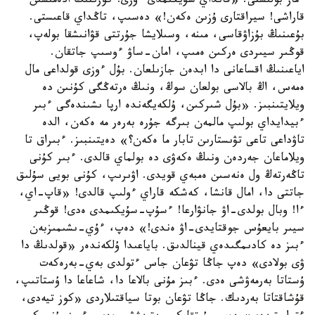
ءماز بولىستى. «قانداي سۇيكىمدى ءوزى! كوزىنىڭ ادەمىسىن
قاراشى! سيراقتارى ۇزىن ەكەن!» دەسىپ، تاڭداي قاعىستى.
بۇعىنىڭ بۇزاۋقاسى، مىنە، وسىلايشا جۇرتتى قۋانىشقا بولەپ،
قوڭىر سيىردى ەركىن ەمىپ، امان-ساۋ ءوسىپ جاتقان.
اياعىنىڭ اقساعانى دا ابدەن جازىلعان. بۇل ءوزى قولداعى مال
ەمەس، اڭ بالاسى بولعان سوڭ، ونىڭ ەرتەڭگى كۇنىن دە
ويلايتىنبىز. «بۇل شىركىن، ۇلكەيگەندە ارپا ىشىندەگى ءبىر
ءبيدايداي بولىپ مالمەن بىرگە جۇرە بەرەر مە ەكەن، الدە
تاۋداعى تاعى تۋىستارىن تابار ما ەكەن؟» دەيتىنبىز. ءبىراق تا
ويلاماعان جەردەن ونىڭ ەكەۋى دە بولماي قالدى. ءبىر كۇنى
تاڭەرتەڭ ول ەنەسىن ەمبەي قويدى. اۋىرىپ، كۇنى بويى سۇلىق
جاتتى دا، امال قانشا، كەشكە قاراي ءولىپ قالدى! «قاپ-اي،
ءا! وبال بولدى-اۋ جانۋارعا! ءسۇپ-سۇيكىمدى ەدى! قوڭىر
سيىر بايعۇس جوقتايدى-اۋ ەندى!» دەپ، ءۇي-ىشىمىزبەن
ءبىز دە كادىمگىدەي قينالدىق. باياعىدا ۇلكەندەر «قولدىڭ دا
ۋى بولادى» دەپ جاڭا تۋعان جاس ءتولدى بەي-بەرەكەت
ۇستاتا بەرمەۋشى ەدى. ءبىز مۇنى بالاعا دا، شاعاعا دا ۇستاتىپ،
قۇشاقتاتا بەردىك. جاڭا تۋعان بوتا سياقتىلاردى «كوز تيەدى،