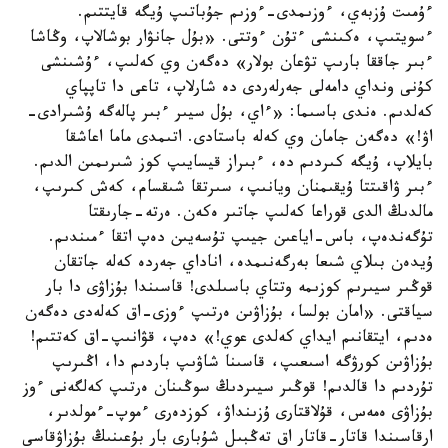
ءۇمىت ۇزبەي، ءوزىمدى-ءوزىم جۇباتىپ ۇيگە قايتتىم.
ءسويتىپ، ەكىنشى ءتۇن ءوتتى. «بۇل جانۋار بوشالاپ، وڭاشا
ءبىر جاققا بارىپ تۋعان بولار» دەگەن وي كەلىپ، ءۇشىنشى
كۇنى ونداي دامەلى جەرلەردى دە شارلاپ، تاعى دا تاپپاي
كەلدىم. ەندى باسىما: «ءاي، بۇل سيىر ءبىر پالەگە ۇشىرادى-
اۋ!» دەگەن جامان وي كەلە باستادى. اتىمدى ماما اعاشقا
بايلاپ، ۇيگە كىردىم دە، ءبىراز قيسايىپ كوز شىرىمىن الدىم.
ءبىر ۋاقىتتا ۇيقىمنان ويانىپ، سىرتقا شىقسام، كەش كىرىپ،
مالدىڭ الدى قوراعا كەلىپ جاتىر ەكەن. ەرتە-جارىقتا
تۇگەندەپ، باس-اياعىن جيىپ تۇسەيىن دەپ اتقا ءمىندىم.
ۇيدەن بىلاي شىعا بەرگەنىمدە، اناداي جەردە كەلە جاتقان
قوڭىر سيىرىم كوزىمە وتتاي باسىلدى! قاسىندا بۇزاۋى دا بار
سياقتى. «امان بولسا، بۇزاۋىن ەرتىپ ءوزى-اق كەلەدى دەگەن
ەدىم، ايتقانىم ايداي كەلدى عوي!» دەپ، قۋانىپ-اق كەتتىم!
بۇزاۋىن كورۋگە اسىعىپ، قاسىنا شاۋىپ باردىم دا، اڭىرىپ
تۇردىم دا قالدىم! قوڭىر سيىردىڭ سوڭىنان ەرتىپ كەلگەنى ءوز
بۇزاۋى ەمەس، قۇلاقتارى ۇزىنداۋ، كوزدەرى ءموپ-ءمولدىر،
ارقاسىندا قاتار-قاتار اق تەڭبىل شۇبارى بار بۇعىنىڭ بۇزاۋقاسى