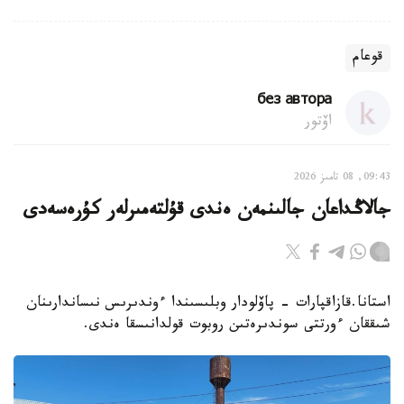
قوعام
без автора
اۆتور
09:43, 08 تامىز 2026
جالاڭداعان جالىنمەن ەندى قۇلتەمىرلەر كۇرەسەدى
استانا.قازاقپارات - پاۆلودار وبلىسىندا ءوندىرىس نىساندارىنان
شىققان ءورتتى سوندىرەتىن روبوت قولدانىسقا ەندى.