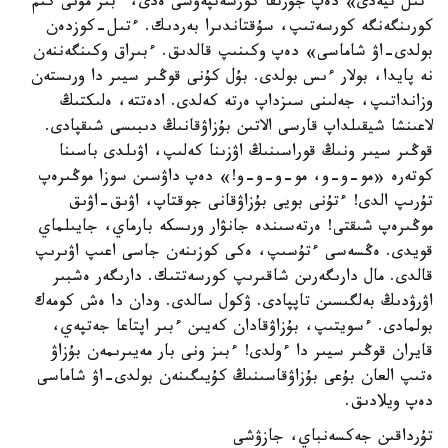
ءتىل تيەدى» دەپ جۇرتقا كورسەتپەۋشى ەدى، ءبىز مۇنى كىم
كورىنگەنگە كورسەتىپ، سۇقتاندىرا بەردىك. ءتىل-كوزدەن
بولدى-اۋ شاماسى» دەپ وكىنىپ قالدىق. ءبىراق وكىنگەننەن
نە پايدا، بولار ءىس بولدى. بۇل كۇنى قوڭىر سيىر دا ورىستەن
وزانداتىپ، جەلىنى سىزداپ ەرتە كەلدى. ادەتتە، ەلىكتىڭ
لاعىنشا شيقىلداپ قارسى الاتىن بۇزاۋقانىڭ دىبىسى شىقپادى.
قوڭىر سيىر ونىڭ قوراسىنىڭ اۋزىنا كەلىپ، اۋىلدى باسىنا
كوتەرە «مو-و-و، مو-و-و-و!» دەپ داۋسىن سوزا موڭىرەپ
تۇرىپ الدى! ءتۇنى بويى بۇزاۋقانى جوقتاپ، اۋىق-اۋىق
موڭىرەپ شىقتى! ەرتەسىندە جانۋار ورىسكە بارماي، جايىلماي
قويدى. ەڭسەسى ءتۇسىپ، ەكى كوزىنەن جاسى اعىپ اۋىرىپ
قالدى. مال دارىگەرىن شاقىرىپ كورسەتتىك. دارىگەر ەشبىر
اۋرۋدىڭ بەلگىسىن تاپپادى. ۋكول سالدى. ودان دا ەش كومەك
بولمادى. ءسويتىپ، بۇزاۋقادان كەيىن ءبىر اپتاعا جەتپەي،
قايران قوڭىر سيىر دا ءولدى! ءبىز ونى بار مەيىرىمەن بۇزاۋ
ەتىپ العان بۇعى بۇزاۋقاسىنىڭ كۇيىگىنەن بولدى-اۋ شاماسى
دەپ ويلادىق.
تۇرداقىن جەكسەنباي، جازۋشى