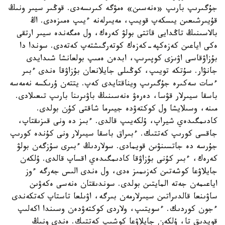
جۇگىرىپ بارىپ «ەنەسىن» ەمۋگە كىرىسەدى. قوڭىر سيىر ونىڭ
قۇيىرشىعىن يىسكەپ قويىپ، مەيىرلەنە ءيىپ ەمىزەدى. اڭ
بالاسىنىڭ تاڭدايى قاتتى بولۋ كەرەك، ول ەمگەندە سيىر ارتقى
ەكى اياعىن كەزەكپە-كەزەك كوتەرگىشتەپ كەتەدى. سوندا دا
بۇزاۋقاسى اۋىزى كوپىرىپ، ابدەن ەمىپ بولعانشا شىدايدى
جانۋار. سۇتكە تويىپ، كوڭىلى جايلانعان بۇزاۋقا ەندى ءبىر
ءسات سەكىرە جۇگىرىپ ويناقتايدى كەپ. يتتەن ۇرىكسە نەمەسە
باسقا سيىرلار قۋسا، دەرەۋ ەنەسىنىڭ باۋىرىنا بارىپ تىعىلادى.
مىنە، وسىلايشا ول كوكتەۋدە جيىرما شاقتى كۇن بولدى.
كادىمگىدەي شيراپ، ۇلكەيىپ قالدى. ءبىز دە ونى قىزىقتاپ،
جاقسى كورىپ كەتتىك. ءبىراق باسقا سيىرلار ونى كۇندە كورىپ
جۇرسە دە جاتسىنۋىن قويمادى. سولاردىڭ ءبىرى سۇزگەن بولۋ
كەرەك، ءبىر كۇنى بۇزاۋقا كادىمگىدەي اقساپ قالدى. ۇلكەن
جايلاۋعا كوشەتىن كەزىمىز ەدى، ول ەندى الىس جەرگە ءوز
اياعىمەن جەتە المايتىن بولدى. سوندىقتان ەنەسى ەكەۋىن
ساۋىنعا قالدىراتىن سيىرلارمەن بىرگە، اۋىلعا تاستاپ كەتكەندى
ءجون كوردىك. ءسويتىپ، ولاردى كوكتەۋدەن وسىندا اكەلىپ
قويدىق تا، ۇلكەن جايلاۋعا كوشىپ كەتتىك. ەندى ونىڭ