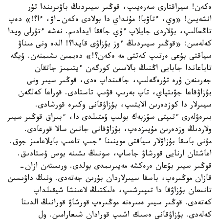
ەكەن! سيراقتارى سەرەيىپ، قوڭىر سيىردىڭ باۋىرىندا تۇر
انشەيىن! «وي، ءتاۋبا! مۇنداي دا بولادى ەكەن-اۋ، ءا؟!» دەپ
تاڭعالىپ، بۇلاردى جايلاپ ءۇي جاققا ايدادىم. نەشە ءتۇرلى ويدا
كەلەمىن: «قوڭىر سيىردىڭ ءوز بۇزاۋى قايدا؟! الدە ونى مىناۋ
سياقتى بۇعى ەرتىپ كەتتى مە ەكەن؟!» دەيمىن ىشىمنەن. ۇيگە
تاياعاندا جابايى اڭنىڭ بالاسىن كورگەن ءيتىمىز جاتقان
جەرىنەن ۇرە تۇرەگەلىپ، جاقىنداپ ەدى، قوڭىر سيىر ونى
بۇزاۋقاعا جۋىتپاي، تاپ بەرىپ قۋىپ تاستادى. قوراعا كەلگەن
سيىرلار دا كوزدەرىن الايتىپ، بۇزاۋقانى وكىرە قورشادى.
بىرەۋلەرى ءتىپتى سۇزبەك بولىپ ۇمتىلدى دا، ءبىراق قوڭىر سيىر
ولاردىڭ وزدەرىن مۇيىزدەپ، بۇزاۋقانى جانىن سالا قورعادى.
مۇنى باسقا بۇزاۋلار سياقتى موينىنا ءجىپ تاعىپ بايلاعامىز جوق.
اعاشتان ارنايى قورشاۋ جاساپ، سونىڭ ىشىنە بوس ۇستادىق.
قوڭىر سيىر بۇعان ەرەكشە مەيىرىمدى بولدى. ورىستەن ازان-
قازان موڭىرەپ، باسقا سيىرلاردان بۇرىن جەتەدى. ونىڭ داۋىسىن
تانىعان بۇزاۋقا دا تىپىرشىپ، ەلىكتىڭ لاعىنشا شيقىلداپ
كەتەدى. قوڭىر سيىر ەمىرەنە موڭىرەپ قورشاۋ قورانىڭ الدىنا
كەلەدى. بۇزاۋقانى ەسىك اشىپ قورادان شىعارامىن. ول