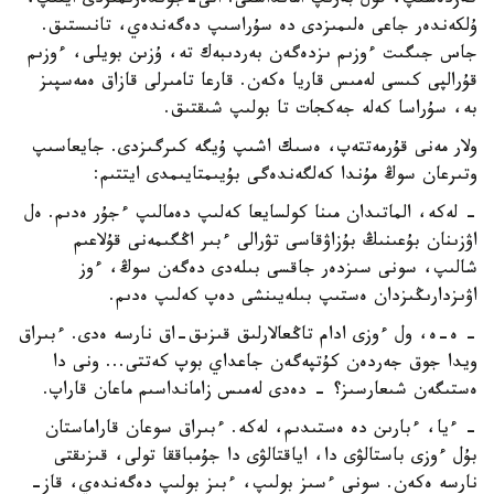
كەزدەسىپ، قول بەرىپ امانداستى. اتى-جوندەرىمىزدى ايتىپ،
ۇلكەندەر جاعى ەلىمىزدى دە سۇراسىپ دەگەندەي، تانىستىق.
جاس جىگىت ءوزىم ىزدەگەن بەردىبەك تە، ۇزىن بويلى، ءوزىم
قۇرالپى كىسى لەمىس قاريا ەكەن. قارعا تامىرلى قازاق ەمەسپىز
بە، سۇراسا كەلە جەكجات تا بولىپ شىقتىق.
ولار مەنى قۇرمەتتەپ، ەسىك اشىپ ۇيگە كىرگىزدى. جايعاسىپ
وتىرعان سوڭ مۇندا كەلگەندەگى بۇيىمتايىمدى ايتتىم:
- لەكە، الماتىدان مىنا كولسايعا كەلىپ دەمالىپ ءجۇر ەدىم. ەل
اۋزىنان بۇعىنىڭ بۇزاۋقاسى تۋرالى ءبىر اڭگىمەنى قۇلاعىم
شالىپ، سونى سىزدەر جاقسى بىلەدى دەگەن سوڭ، ءوز
اۋىزدارىڭىزدان ەستىپ بىلەيىنشى دەپ كەلىپ ەدىم.
- ە-ە، ول ءوزى ادام تاڭعالارلىق قىزىق-اق نارسە ەدى. ءبىراق
ويدا جوق جەردەن كۇتپەگەن جاعداي بوپ كەتتى... ونى دا
ەستىگەن شىعارسىز؟ - دەدى لەمىس زامانداسىم ماعان قاراپ.
- ءيا، ءبارىن دە ەستىدىم، لەكە. ءبىراق سوعان قاراماستان
بۇل ءوزى باستالۋى دا، اياقتالۋى دا جۇمباققا تولى، قىزىقتى
نارسە ەكەن. سونى ءسىز بولىپ، ءبىز بولىپ دەگەندەي، قاز-