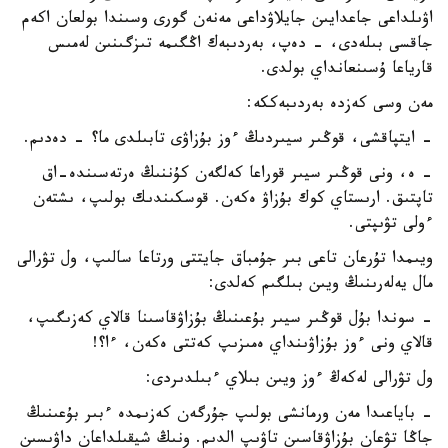
اۋىلداعى جاعدايىن جايلاۋداعى مەنەن گورى وسىندا بولعان اكەم
جاقسى بىلەدى، - دەپ، بەردىبەك اڭگىمە تىزگىنىن لەمىس
قارياعا ۇسىنعانداي بولدى.
مەن وسى كەزدە بەردىبەككە:
- ايتپاقشى، قوڭىر سيىردىڭ ءوز بۇزاۋى تابىلدى ما؟ - دەدىم.
- ە، ونى قوڭىر سيىر قوراعا كەلگەن كۇننىڭ ەرتەسىندە-اق
تاپتىق. ارىستاي كوك بۇزاۋ ەكەن. قوسكىندىك بولىپ، ىشتەن
ءولى تۋىپتى.
ويىمدا تۇرعان تاعى بىر جۇمباق جايتتى ورتاعا سالىپ، ول تۋرالى
مال يەلەرىنىڭ ويىن بىلگىم كەلدى:
- سوندا بۇل قوڭىر سيىر بۇعىنىڭ بۇزاۋقاسىنا قالاي كەزىگىپ،
قالاي ونى ءوز بۇزاۋىنداي ەمىزىپ كەتتى ەكەن، ءا؟!
ول تۋرالى لەكەڭ ءوز ويىن بىلاي ءبىلدىردى:
- باياعىدا مەن ورمانشى بولىپ جۇرگەن كەزىمدە ءبىر بۇعىنىڭ
جاڭا تۋعان بۇزاۋقاسىن تاۋىپ الدىم. ونىڭ شيقىلداعان داۋىسىن