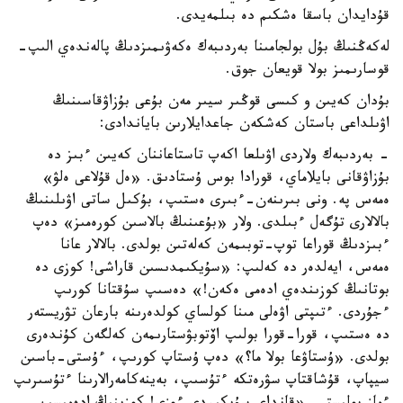
قۇدايدان باسقا ەشكىم دە بىلمەيدى.
لەكەڭنىڭ بۇل بولجامىنا بەردىبەك ەكەۋىمىزدىڭ پالەندەي الىپ-
قوسارىمىز بولا قويعان جوق.
بۇدان كەيىن و كىسى قوڭىر سيىر مەن بۇعى بۇزاۋقاسىنىڭ
اۋىلداعى باستان كەشكەن جاعدايلارىن باياندادى:
- بەردىبەك ولاردى اۋىلعا اكەپ تاستاعاننان كەيىن ءبىز دە
بۇزاۋقانى بايلاماي، قورادا بوس ۇستادىق. «ەل قۇلاعى ەلۋ»
ەمەس پە. ونى بىرىنەن-ءبىرى ەستىپ، بۇكىل ساتى اۋىلىنىڭ
بالالارى تۇگەل ءبىلدى. ولار «بۇعىنىڭ بالاسىن كورەمىز» دەپ
ءبىزدىڭ قوراعا توپ-توبىمەن كەلەتىن بولدى. بالالار عانا
ەمەس، ايەلدەر دە كەلىپ: «سۇيكىمدىسىن قاراشى! كوزى دە
بوتانىڭ كوزىندەي ادەمى ەكەن!» دەسىپ سۇقتانا كورىپ
ءجۇردى. ءتىپتى اۋەلى مىنا كولساي كولدەرىنە بارعان تۋريستەر
دە ەستىپ، قورا-قورا بولىپ اۆتوبۋستارىمەن كەلگەن كۇندەرى
بولدى. «ۇستاۋعا بولا ما؟» دەپ ۇستاپ كورىپ، ءۇستى-باسىن
سيپاپ، قۇشاقتاپ سۋرەتكە ءتۇسىپ، بەينەكامەرالارىنا ءتۇسىرىپ