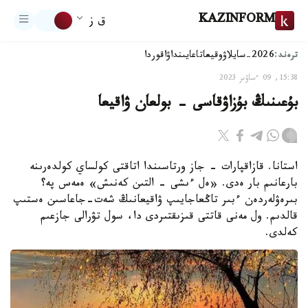
KAZINFORM
ق ز
ترەند:
2026-سايلاۋ
وقيعا
تاعايىنداۋ
اقوردا
15:38, 09 ءساۋىر 2023
بۇعىنىڭ بۇزاۋقاسى - بولعان ۋاقيعا
استانا. قازاقپارات - جاز ورتاسىندا اتاقتى كولساي كولدەرىنە
بارعانىم بار ەدى. «ەل ءىشى - التىن كەنىش» ەمەس پە؟
بىرەۋلەردەن ءبىر تاڭعاجايىپ ۋاقيعانىڭ شەت-جاعاسىن ەستىپ
قالدىم. ول مەنى قاتتى قىزىقتىردى دا، سول تۋرالى جازعىم
كەلدى.