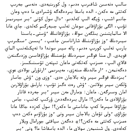
سالىپ ەنەسىن شاقىرىپ ەدىم، ول كورىنبەدى. ەنەسى جەرىپ
كەتتى مە ەكەن، الدە باسقا بىردەڭەگە ۇشىرادى ما دەپ وعان
جانىم اشىپ، ۇيگە الىپ كەلدىم. ءدال سول كۇنى ءبىر سيىرىمىز
تۋىپ، الگى بۇزاۋقانى سوعان تەلىپ جىبەرگىم كەلدى. جاي عانا
الا سالمايتىنىن بىلگەن سوڭ، بۇزاۋقانىڭ ءۇستى-باسىنا
سيىردىڭ ءوز بۇزاۋىنىڭ شاراناسىن جاعىپ، ءيىسىن ءسىڭىرىپ
بارىپ تەلىپ كورىپ ەدىم، پالە سيىر سوندا دا تەپكىلەنىپ الماي
قويدى. ال مىنا قوڭىر سيىردىڭ بۇعىنىڭ بۇزاۋقاسىن وزدىگىنەن
قالاي الىپ، ەمىزىپ كەتكەنى ماعان تىپتەن تۇسىنىكسىز.
دەگەنمەن، ءار مالدىڭ مىنەزى، مەيىرىمى ءارتۇرلى بولادى عوي.
ءبىزدىڭ قوڭىر سيىر وتە بالاجان ەدى. ءوزى ون ءۇش جاسار
ۇلكەن سيىر بولاتىن. ءۇش رەت ەگىز تۋىپ، بارلىق بۇزاۋلارىن
امان وسىرگەن. ماعان: «مارال مەن سيىر ءبىر جەردە قاتار
بۇزاۋلادى ما ەكەن؟! مارال بىردەڭەدەن ۇركىپ كەتىپ، جاس
بۇزاۋقا سيىرعا كەپ جاناستى ما ەكەن؟! سول كەزدە جاڭا عانا
بۇزاۋى ءولى تۋعان بالاجان سيىر ونى ءوز بۇزاۋىم ەكەن دەپ
ەمىزىپ كەتتى مە ەكەن؟!» دەگەن سياقتى جورامال ويلار
كەلەدى. ول شىنىمەن سولاي ما، الدە باسقاشا ما؟ ونى ءبىر