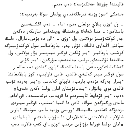
قالپىندا جۇرتقا جەتكىزسەك دەپ ەدىم.
ەندىگى ءسوز وزىنە تىرەلگەندەي بولعان سوڭ بەردىبەك:
- ول ءوزى بىلاي بولعان ەدى، اعا، - دەپ اڭگىمەسىن
باستادى: - مىنا شەلەك وزەنىنىڭ بويىنداعى سارىكەر دەگەن
جەر كوكتەۋىمىز بولاتىن. ول ءوزى - ءالى دە بۇعى-مارال، ەلىك
سياقتى اڭدارى قالىڭ، نۋلى جەر. جازعاسالىم سول كوكتەۋىمىزگە
كوشىپ بارعانبىز. ءبىر ۇلكەن قوڭىر سيىرىمىز بۋاز بولاتىن. ول
جاقىندا تۋاتىنداي بولىپ جەلىندەپ جۇرگەن. ءبىر كۇنى
كەشكىلىكءورىستەن باسقا مالدىڭ ءبارى كەلدى دە، جالعىز
سول قوڭىر سيىر كەلمەي قالدى. قاس قارايىپ، كوز بايلانعانشا
ءبىراز جەرگە ىزدەپ بارىپ، تاپپاي كەلدىم. «ءبىر جەردە تۋىپ
قالدى عوي جانۋار، ءيت-قۇستان امان بولسا ەكەن ەندى!»
دەپ، ءبىر قۇدايعا تاپسىردىم دا قويدىم. ەرتەسىندە، قوراداعى
مالدى ورگىزگەن سوڭ، تاعى دا اتىما ءمىنىپ، قوڭىر سيىردى
ىزدەۋگە كەتتىم. مالىمنىڭ ءورىسى وزىمە مالىم. سونىڭ ءبارىن
شارلاپ، اينالامداعى مالشىلاردان دا سۇراپ شىقتىم. تابىلمادى.
«امان بولسا قوراعا بۇزاۋىن ەرتىپ ءوزى-اق كەپ قالار» دەپ