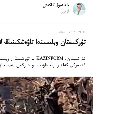
باقىتجول كاكەش
اۆتور
21:30, 05 تامىز 2026
تۇركىستان وبلىسىندا تاۋەشكىنىڭ لا
تۇركىستان. KAZINFORM - تۇ
كەدەرگى كەلتىرىپ، قاۋىپ توندىرگەن بەينەجازب