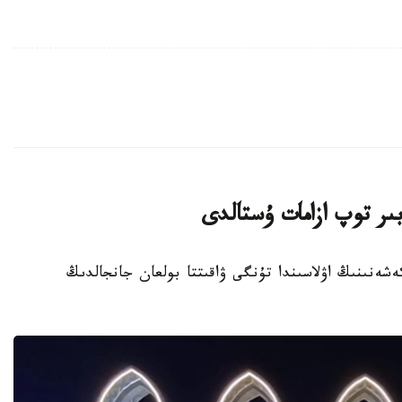
ىر توپ ازامات ۇستالدى
تۇرعىن ءۇي كەشەنىنىڭ اۋلاسىندا تۇنگى ۋاقىتتا بولعان جانجالدىڭ