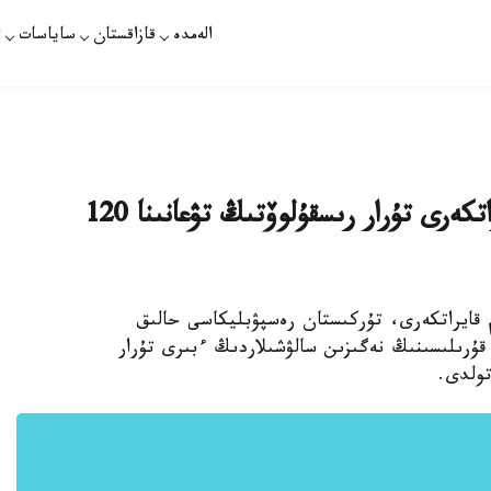
الەمدە
قازاقستان
ساياسات
ت
بۇگىن - مەملەكەت جانە قوعام قايراتكەرى تۇرار رىسقۇلوۆتىڭ تۋعانىنا 120
م قايراتكەرى، تۇركىستان رەسپۋبليكاسى حالىق
ۇرىلىسىنىڭ نەگىزىن سالۋشىلاردىڭ ءبىرى تۇرار