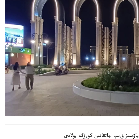
اۋسىز ۇرىپ جاتقانىن كورۋگە بولادى.