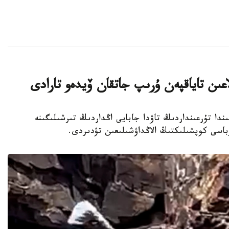
عىن تاياقپەن ۇرىپ جاتقان ۆيدەو تارادى
ركىستان وبلىسىندا تۇرعىنداردىڭ تاۋدا جابايى اڭداردىڭ تىرشىلىگىنە
اسى كوپشىلىكتىڭ الاڭداۋشىلىعىن تۋدىردى.