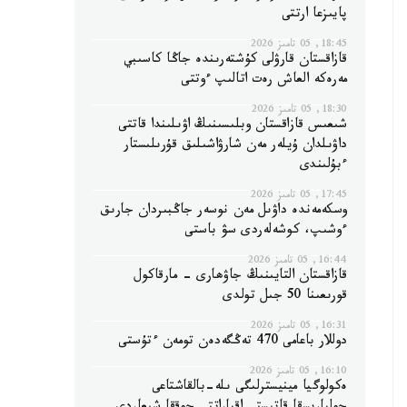
پايىزعا ارتتى
18:45, 05 تامىز 2026
قازاقستان قارۋلى كۇشتەرىندە جاڭا كاسىبي
مەرەكە العاش رەت اتالىپ ءوتتى
18:30, 05 تامىز 2026
شىعىس قازاقستان وبلىسىنىڭ اۋىلىندا قاتتى
داۋىلدان ۇيلەر مەن شارۋاشىلىق قۇرىلىستار
ءبۇلىندى
17:45, 05 تامىز 2026
وسكەمەندە داۋىل مەن نوسەر جاڭبىردان جارىق
ءوشىپ، كوشەلەردى سۋ باستى
16:44, 05 تامىز 2026
قازاقستان التايىنىڭ جاۋھارى - مارقاكول
قورىعىنا 50 جىل تولدى
16:31, 05 تامىز 2026
دوللار باعامى 470 تەڭگەدەن تومەن ءتۇستى
16:10, 05 تامىز 2026
ەكولوگيا مينيسترلىگى ىلە-بالقاشتاعى