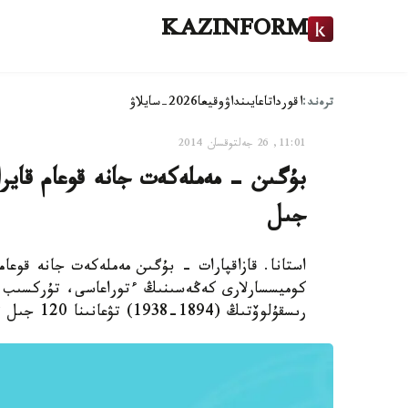
KAZINFORM
ترەند:
اقوردا
تاعايىنداۋ
وقيعا
2026-سايلاۋ
11:01, 26 جەلتوقسان 2014
جىل
استانا. قازاقپارات - بۇگىن مەملەكەت جانە قوعا
كوميسسارلارى كەڭەسىنىڭ ءتوراعاسى، تۇركسىب ق
رىسقۇلوۆتىڭ (1894-1938) تۋعانىنا 120 جىل تولدى.