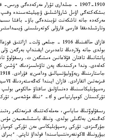
وتارشىلدىققا قارسى قارۋلى كوتەرىلىستى ۇيىمداستىرع
قازاق حالقىنىڭ 1916 - جىلعى ۇلت- از
پاتشانىڭ تاقتان قۇلاعانىن ەستىگەن ت. رىسقۇلوۆ تاشك
قىزمە
تۇركىستان كومپارتياسى و ك- ءنىڭ مۇشەسى، تۇركىس
رىسقۇلوۆتىڭ ساياسي، مەملەكەتتىك قىزمەتكەر رەتىن
كەڭىنەن بەلگىلى بولدى. ونىڭ باسشىلىعىمەن مۇس ب
جۇرگىزدى. تۇركى رەسپۋبليكاسى مەن تۇركى كومپارت
بيۋرونىڭ Ⅱكونفەرەنتسياسىندا قولداۋ تاپتى. ءب