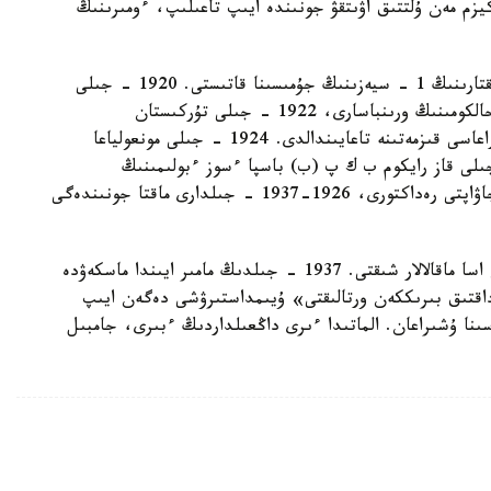
يزم مەن ۇلتتىق اۋىتقۋ جونىندە ايىپ تاعىلىپ، ءومىرىنىڭ
ت. رىسقۇلوۆ 1920 - جىلى باكۋدەگى شىعىس حالىقتارىنىڭ 1 - سيەزىنىڭ جۇمىسىنا قاتىستى. 1920 - جىلى
جەلتوقساندا ر س ف س ر ۇلتتار ءىسى جونىندەگى حالكومىنىڭ ورىنباسارى، 1922 - جىلى تۇركىستان
رەسپۋبليكاسى حالىق كوميسسارلارى كەڭەسىنىڭ ءتوراعاسى قىزمەتىنە تاعايىندالدى. 1924 - جىلى مونعولياعا
ننىڭ وكىلى رەتىندە جىبەرىلدى. 1925 - جىلى قاز رايكوم ب ك پ (ب) باسپا ءسوز ءبولىمىنىڭ
مەڭگەرۋشىسى جانە «ەڭبەكشى قازاق» گازەتىنىڭ جاۋاپتى رەداكتورى، 1926-1937 - جىلدارى ماقتا جونىندەگى
ونىڭ قالامىنان ونداعان كىتاپ، كىتاپشا، 100 دەن اسا ماقالالار شىقتى. 1937 - جىلدىڭ مامىر ايىندا ماسكەۋدە
عان «بۇكىل وداقتىق بىرىككەن ورتالىقتى» ۇيىمداستىرۋشى دەگەن ايىپ
- اقپانىندا اتۋ جازاسىنا ۇشىراعان. الماتىدا ءىرى داڭعىلداردىڭ ءبىرى، جامبىل