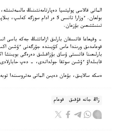
بولعان. ءوزارا تانىس 5 ەر ادام سوز
تىنىشتىعىن بۇزعان.
- وقيعاعا قاتىسقان بارلىق ازاماتتىڭ جەكە باسى انى
قوعامدىق ورىندا ماس كۇيىندە جۇرگەنى ءۇشىن اكىمش
بارلىعىنا قاتىستى ۇساق بۇزاقىلىق دەرەگى بويىنشا 
قابىلداۋ ءۇشىن سوتقا جولداندى، - دەپ حابارلادى د
ەسكە سالايىق، بۇعان دەيىن الماتى مەتروسىندا توبە
زاڭ جانە قۇقىق
قوعام