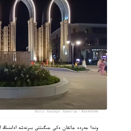
Фото: Альберт Ахметов / Kazinform
وندا جەردە جاتقان ەكى جىگىتتى بىرنەشە ادامنىڭ اي