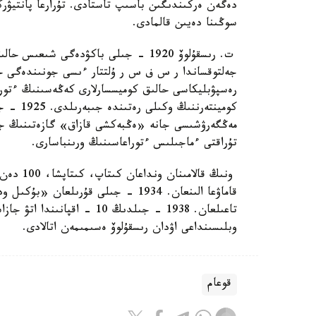
دەگەن ەركىندىگىن باسىپ تاستادى. تۇرارعا پانتيۋرك
سوڭىنا دەيىن قالمادى.
كومينتەر
تۇراقتى ءماجىلىس ءتوراعاسىنىڭ ورىنباسارى.
قاماۋعا الىنعان. 1934 - جىلى قۇرىل
تاعىلعان. 1938 - جىلدىڭ 10 
وبلىسىنداعى اۋدان رىسقۇلوۆ ەسىمىمەن اتالادى.
قوعام