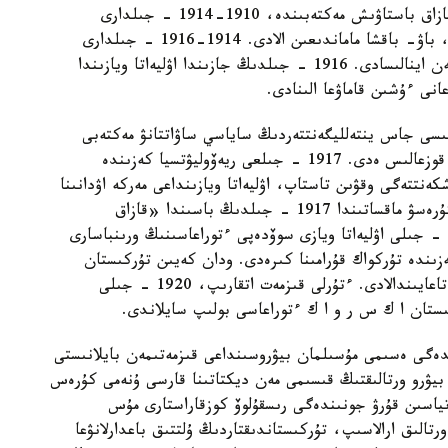
1907-1910 - جىلدارى تۇرار مەركەدەگى ورىس- قازاق باستاۋىش مەكتەبىندە، 1910-1914 - جىلدارى
بىشكەكتەگى اۋىل شارۋاشىلىق ۋچيليشەسىندە وقىپ، باۋ- باقشا ماماندىعىن الادى. 1914-1916 - جىلدارى
مەركەدە جانە تاشكەنت تۇبىندەگى باۋ- باقشا ىسىمەن اينالىسادى. 1916 - جىلدىڭ جازىندا اۋليەاتا ويازىندا
انى ءۇشىن قاماۋعا الىنادى.
اتتىق قوزعالىسى جاس ينتەلليگەنتتەردىڭ ساياسي ساۋاتتانۋ مەكتەبى
بولدى جانە ولاردىڭ تاعدىرىن ايقىنداپ بەرگەن ۇلى قوزعالىس ەدى. 1917 - جىلعى ريەۆوليۋتسيا كەزىندە
ەنتتەگى وقۋىن تاستاپ، اۋليەاتا ويازىنداعى مەركە اۋدانىنا
كەلەدى. وندا ەركىندىك پەن تاۋەلسىزدىك ءۇشىن كۇرەسۋ ماقساتىندا 1917 - جىلدىڭ باسىندا «قازاق
جاستارىنىڭ ريەۆوليۋتسيالىق وداعىن» قۇرادى. 1918 - جىلى اۋليەاتا ويازى سوۆدەپى ءتوراعاسىنىڭ ورىنباسارى
تىن اتقارادى. قازان ايىندا كەڭەستەردىڭ Ⅵسيەزىندە تۇركواك قۇرامىنا كىرەدى. ودان كەيىن تۇركىستان
رەسپۋبليكاسىنىڭ دەنساۋلىق ساقتاۋ حالكومى بولىپ تاعايىندالادى. ءتۇرلى قىزمەت اتقارىپ، 1920 - جىلى
تان ا ك س ر و ا ك ءتوراعاسى بولىپ سايلاندى.
دەگى ەسىمى مۇسىلمان بيۋروسىنداعى قىزمەتىمەن بايلانىستى
يۋرو ورتالىقتىڭ قىسىمى مەن ديكتاتىنا قارسى ۇنەمى كۇرەس
ياسىن قۇرۋ جونىندەگى رىسقۇلوۆ كوزقاراستارى مۇس
ىراق ورتالىق ارالاسىپ، تۇركىستاندىقتاردىڭ ۇلتتىق باعدارلانۋعا