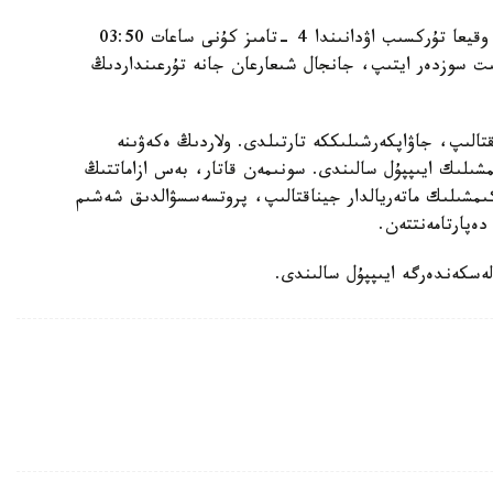
الماتى قالاسى پوليتسيا دەپارتامەنتىنىڭ مالىمەتىنشە، وقيعا تۇركسىب اۋدانىندا 4 -تامىز كۇنى ساعات 03:50
گە كەلىپ، بىلاپىت سوزدەر ايتىپ، جانجال شىعارعان جانە تۇرعىنداردىڭ
قتالىپ، جاۋاپكەرشىلىككە تارتىلدى. ولاردىڭ ەكەۋىنە
ىلىك ايىپپۇل سالىندى. سونىمەن قاتار، بەس ازاماتتىڭ
اكىمشىلىك ماتەريالدار جيناقتالىپ، پروتسەسسۋالدىق شەشىم
ەپارتامەنتتەن.
لەسكەندەرگە ايىپپۇل سالىندى.