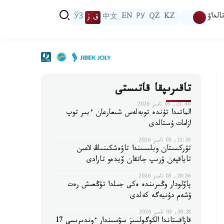
الداۋ
KZ
QZ
РУ
EN
中文
ق ز
ЎЗ
تاقىرىپقا قاتىستى
21:46, 05 تامىز 2026
الماتىدا تۇندە توبەلەس شىعارعان ءبىر توپ
ازامات ۇستالدى
21:30, 05 تامىز 2026
تۇركىستان وبلىسىندا تاۋەشكىنىڭ لاعىن
تاياقپەن ۇرىپ جاتقان ۆيدەو تارادى
20:56, 05 تامىز 2026
پاۆلودار وڭىرىندە ەكى جىلدا تۇڭعىش رەت
ۇشەم دۇنيەگە كەلدى
20:28, 05 تامىز 2026
قازاقستاندا الكوگولسىز سۋسىندار ءوندىرىسى 17