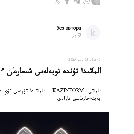
без автора
اۆتور
21:46, 05 تامىز 2026
الماتىدا تۇندە توبەلەس شىعارعان ءب
الماتى. KAZINFORM - الماتىدا 
بەينەجازباسى تارادى.