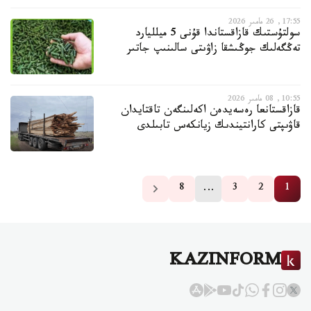
17:55, 26 مامىر 2026
سولتۇستىك قازاقستاندا قۇنى 5 ميلليارد
تەڭگەلىك جوڭىشقا زاۋىتى سالىنىپ جاتىر
10:55, 08 مامىر 2026
قازاقستانعا رەسەيدەن اكەلىنگەن تاقتايدان
قاۋىپتى كارانتيندىك زيانكەس تابىلدى
…
8
3
2
1
KAZINFORM