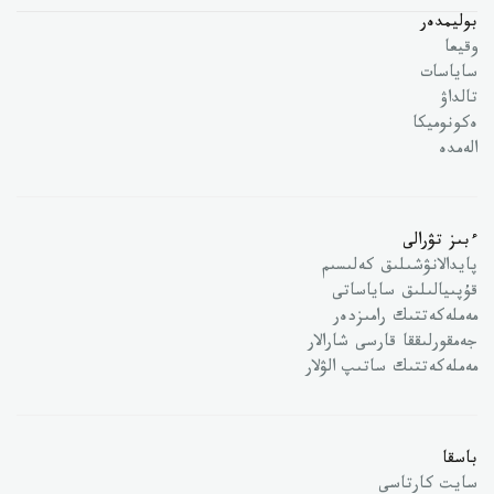
بوليمدەر
وقيعا
ساياسات
تالداۋ
ەكونوميكا
الەمدە
ءبىز تۋرالى
پايدالانۋشىلىق كەلىسىم
قۇپىيالىلىق ساياساتى
مەملەكەتتىك رامىزدەر
جەمقورلىققا قارسى شارالار
مەملەكەتتىك ساتىپ الۋلار
باسقا
سايت كارتاسى