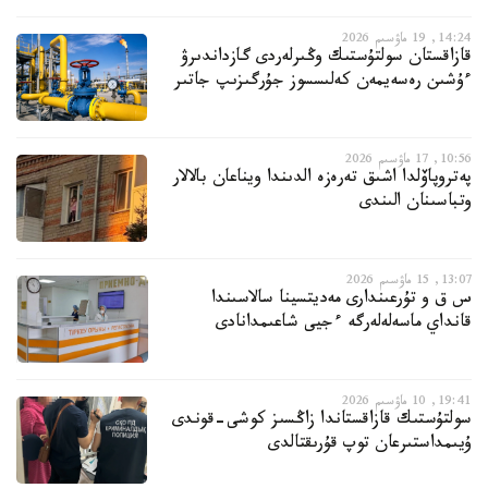
14:24, 19 ماۋسىم 2026
قازاقستان سولتۇستىك وڭىرلەردى گازداندىرۋ
ءۇشىن رەسەيمەن كەلىسسوز جۇرگىزىپ جاتىر
10:56, 17 ماۋسىم 2026
پەتروپاۆلدا اشىق تەرەزە الدىندا ويناعان بالالار
وتباسىنان الىندى
13:07, 15 ماۋسىم 2026
س ق و تۇرعىندارى مەديتسينا سالاسىندا
قانداي ماسەلەلەرگە ءجيى شاعىمدانادى
19:41, 10 ماۋسىم 2026
سولتۇستىك قازاقستاندا زاڭسىز كوشى-قوندى
ۇيىمداستىرعان توپ قۇرىقتالدى