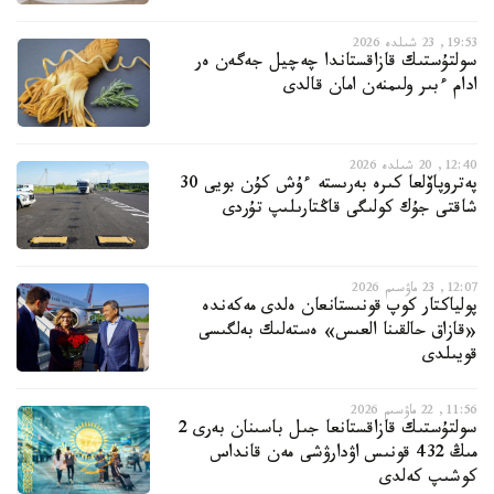
19:53, 23 شىلدە 2026
سولتۇستىك قازاقستاندا چەچيل جەگەن ەر
ادام ءبىر ولىمنەن امان قالدى
12:40, 20 شىلدە 2026
پەتروپاۆلعا كىرە بەرىستە ءۇش كۇن بويى 30
شاقتى جۇك كولىگى قاڭتارىلىپ تۇردى
12:07, 23 ماۋسىم 2026
پولياكتار كوپ قونىستانعان ەلدى مەكەندە
«قازاق حالقىنا العىس» ەستەلىك بەلگىسى
قويىلدى
11:56, 22 ماۋسىم 2026
سولتۇستىك قازاقستانعا جىل باسىنان بەرى 2
مىڭ 432 قونىس اۋدارۋشى مەن قانداس
كوشىپ كەلدى