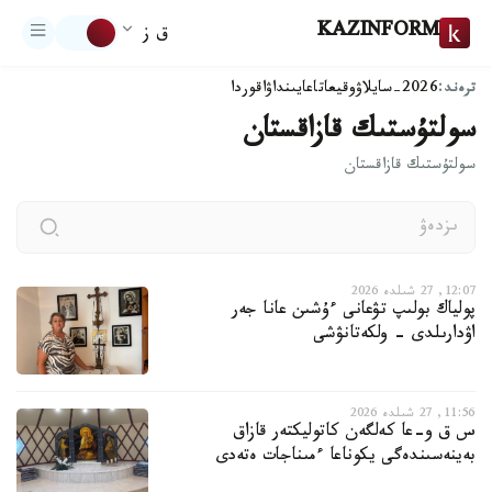
KAZINFORM
ق ز
ترەند:
2026-سايلاۋ
وقيعا
تاعايىنداۋ
اقوردا
سولتۇستىك قازاقستان
سولتۇستىك قازاقستان
12:07, 27 شىلدە 2026
پولياك بولىپ تۋعانى ءۇشىن عانا جەر
اۋدارىلدى - ولكەتانۋشى
11:56, 27 شىلدە 2026
س ق و-عا كەلگەن كاتوليكتەر قازاق
بەينەسىندەگى يكوناعا ءمىناجات ەتەدى