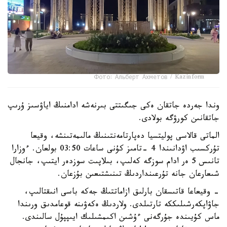
Фото: Альберт Ахметов / Kazinform
وندا جەردە جاتقان ەكى جىگىتتى بىرنەشە ادامنىڭ اياۋسىز ۇرىپ
جاتقانىن كورۋگە بولادى.
الماتى قالاسى پوليتسيا دەپارتامەنتىنىڭ مالىمەتىنشە، وقيعا
تۇركسىب اۋدانىندا 4 -تامىز كۇنى ساعات 03:50 بولعان. ءوزارا
تانىس 5 ەر ادام سوزگە كەلىپ، بىلاپىت سوزدەر ايتىپ، جانجال
شىعارعان جانە تۇرعىنداردىڭ تىنىشتىعىن بۇزعان.
- وقيعاعا قاتىسقان بارلىق ازاماتتىڭ جەكە باسى انىقتالىپ،
جاۋاپكەرشىلىككە تارتىلدى. ولاردىڭ ەكەۋىنە قوعامدىق ورىندا
ماس كۇيىندە جۇرگەنى ءۇشىن اكىمشىلىك ايىپپۇل سالىندى.