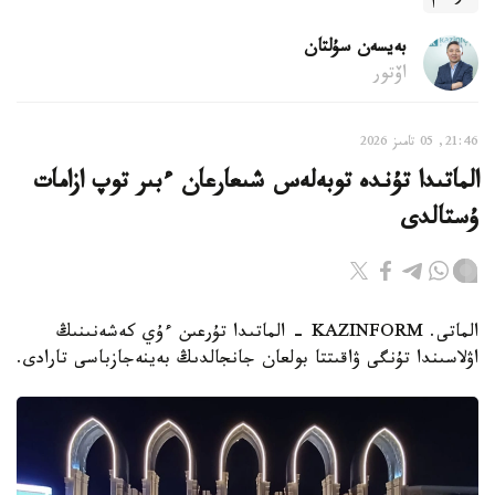
بەيسەن سۇلتان
اۆتور
21:46, 05 تامىز 2026
الماتىدا تۇندە توبەلەس شىعارعان ءبىر توپ ازامات
ۇستالدى
الماتى. KAZINFORM - الماتىدا تۇرعىن ءۇي كەشەنىنىڭ
اۋلاسىندا تۇنگى ۋاقىتتا بولعان جانجالدىڭ بەينەجازباسى تارادى.