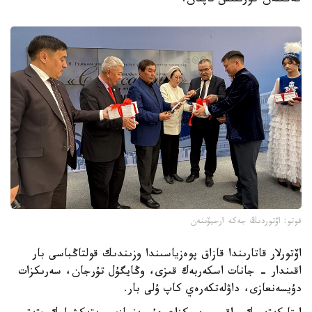
كەڭىنەن كورىنىس تاپقان.
فوتو: اۆتوردىڭ جەكە ارحيۆىنەن
اۆتورلار قاتارىندا قازاق پوەزياسىندا وزىندىك قولتاڭباسى بار
اقىندار - جانات اسكەربەك قىزى، وڭايگۇل تۇرجان، سەرىكزات
دۇيسەنعازى، داۋلەتكەرەي كاپ ۇلى بار.