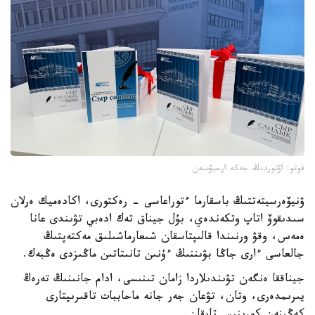
فوتو: اۆتوردىڭ جەكە ارحيۆىنەن
ۋنيۆەرسيتەتتىڭ باسقارما ءتوراعاسى - رەكتورى، اكادەميك ەرلان
سىدىقوۆ اتاپ وتكەندەي، بۇل جيناق تەك ادەبي تۋىندى عانا
ەمەس، وقۋ ورنىندا قالىپتاسقان شىعارماشىلىق مەكتەپتىڭ
جالعاسى ءارى جاڭا بۋىننىڭ ءۇنىن تانىتاتىن ماڭىزدى ەڭبەك.
جيناققا ەنگەن تۋىندىلاردا زامان تىنىسى، ادام جانىنىڭ تەرەڭ
يىرىمدەرى، وتان، تۋعان جەر جانە ماحاببات تاقىرىپتارى