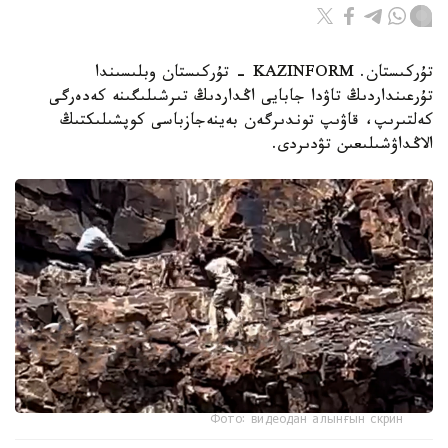
تۇركىستان. KAZINFORM - تۇركىستان وبلىسىندا
تۇرعىنداردىڭ تاۋدا جابايى اڭداردىڭ تىرشىلىگىنە كەدەرگى
كەلتىرىپ، قاۋىپ توندىرگەن بەينەجازباسى كوپشىلىكتىڭ
الاڭداۋشىلىعىن تۋدىردى.
Фото: видеодан алынғын скрин