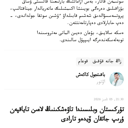
سونىمەن قاتار، بەس ازاماتتىڭ بارلىعىنا قاتىستى ۇساق
بۇزاقىلىق دەرەگى بويىنشا اكىمشىلىك ماتەريالدار جيناقتالىپ،
پروتسەسسۋالدىق شەشىم قابىلداۋ ءۇشىن سوتقا جولداندى، -
دەپ حابارلادى دەپارتامەنتتەن.
ەسكە سالايىق، بۇعان دەيىن الماتى مەتروسىندا
توبەلەسكەندەرگە ايىپپۇل سالىندى.
زاڭ جانە قۇقىق
قوعام
باقىتجول كاكەش
اۆتور
21:30, 05 تامىز 2026
تۇركىستان وبلىسىندا تاۋەشكىنىڭ لاعىن تاياقپەن
ۇرىپ جاتقان ۆيدەو تارادى