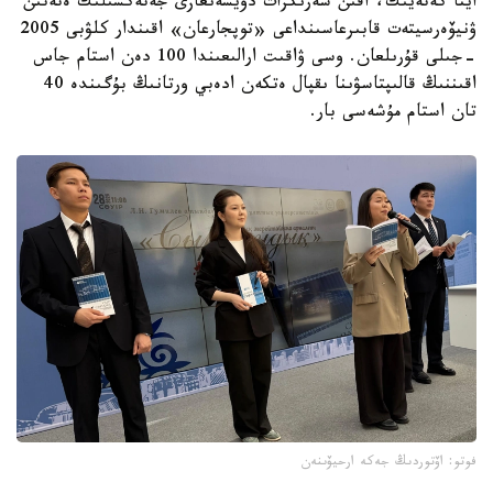
ايتا كەتەيىك، اقىن سەرىكزات دۇيسەنعازى جەتەكشىلىك ەتەتىن
ۋنيۆەرسيتەت قابىرعاسىنداعى «توپجارعان» اقىندار كلۋبى 2005
-جىلى قۇرىلعان. وسى ۋاقىت ارالىعىندا 100 دەن استام جاس
اقىننىڭ قالىپتاسۋىنا ىقپال ەتكەن ادەبي ورتانىڭ بۇگىندە 40
تان استام مۇشەسى بار.
فوتو: اۆتوردىڭ جەكە ارحيۆىنەن