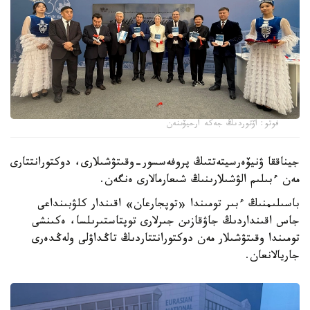
فوتو: اۆتوردىڭ جەكە ارحيۆىنەن
جيناققا ۋنيۆەرسيتەتتىڭ پروفەسسور-وقىتۋشىلارى، دوكتورانتتارى
مەن ءبىلىم الۋشىلارىنىڭ شىعارمالارى ەنگەن.
باسىلىمنىڭ ءبىر تومىندا «توپجارعان» اقىندار كلۋبىنداعى
جاس اقىنداردىڭ جاۋقازىن جىرلارى توپتاستىرىلسا، ەكىنشى
تومىندا وقىتۋشىلار مەن دوكتورانتتاردىڭ تاڭداۋلى ولەڭدەرى
جاريالانعان.