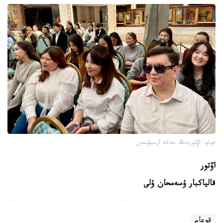
فوتو: اۆتوردىڭ جەكە ارحيۆىنەن
اۆتور
قالياكبار ۇسەمحان ۇلى
قوعام