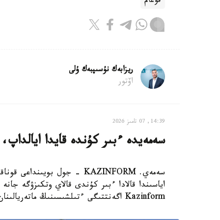
قوعام
ريزابەك نۇسىپبەك ۇلى
اۆتور
14:39, 07 تامىز 2026
سەمەيدە ءبىر كۇندە قايدا ايالداپ،
سەمەي. KAZINFORM - جول بويى
اياسىندا قالادا ءبىر كۇندى قالاي وتكىزۋگە جانە ب
Kazinform اگەنتتىگى ءتىلشىسىنىڭ ماتەريالىنان بىلە الاسىزدار.