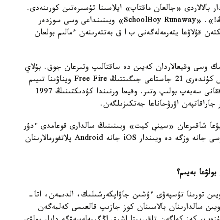
ار بالالاردى «جالعان ماقتاپ» ايلاسىنا تۇسىرەتىن كورىنەدى.
«شاتىردان سەكىر، ۇيدەن قاش». «سەن باتىرسىڭ!». «SchoolBoy Runaway» ويىنىنداعى وسى سوزدەر
ن قۇلاۋعا يتەرمەلەگەنى ب ا ق بەتتەرىنەن ءمالىم بولعان
لىك وسى وقيعالاردان كەيىن دە ساقتالىپ وتىرعان جوق. بۇلاي
دەۋىمىزگە قاڭتاردىڭ ءۇشىنشى اپتاسىنداعى دەمالىس كۇندەرى 21 جاستاعى جىگىتتىڭ Free Fire ويناۋىنا تىيىم
سالعانى ءۇشىن ءتورت بىردەي تۋىسقانىنا پىشاق سۇققانى سەبەپ بولىپ وتىر. وقيعا ورنىندا كۇدىكتىنىڭ 1997
اراقاتپەن اۋرۋحاناعا جەتكىزىلگەن.
ۋعا شاقىرعان «سيني كيت» ويىنىنىڭ سالدارى قوعامدى ءدۇر
سىلكىندىرگەن. بۇگىندە «كراسني كيت» اتانعان وسى جانە وزگە دە ويىندار iOS جانە Android پلاتفورمالارىنان
بولۋعا بەيىم؟
ويىن تورىنا تۇسپەۋى ءۇشىن جاۋاپكەرشىلىك، الدىمەن، اتا-
 ويىن سالدارىنان بالاسىنان كوز جازىپ قالعىسى كەلمەگەن