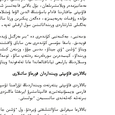
مەحانيزمدەر ويلاستىرىلعان، بۇل بالانى قاجەتسىز شىع
قاۋىپتى جاقتارىنا قادام باسۋىنىڭ الدىن الۋعا ۇمتى
مۇلدە رۇقسات بەرمەيمىز»، دەگەن پىكىرىن ورتا سالعان
بەلگىلى شارتتاردى ورىنداتاتىنىن سول ارقىلى تەپە- 
«سەنبى، جەكسەنبى كۇندەرى دە ءبىر مەزگىل ۇيدە
ويناۋ ءۇشىن ءۇي جيناۋ، ىدىس جۋۋ، وزىنەن كىشىلەر
ورىنداۋ، كيىمدەرىن سورەلەرىنە رەتتەپ سالۋ، توسە
وسىلاردىڭ بارلىعى تياناقتالعاندا عانا تەلەفوندا و
بالالاردى قاۋىپتى ويىنداردان قورعاۋ ساتىلارى
بالالاردى قاۋىپتى ينتەرنەت ويىنداردىڭ تۇزاعىنا تۇ
قارسى «يممۋنيتەتىن» قالىپتاستىرۋ ايرىقشا ماڭىزدى.
بىرنەشە كەشەندى ساتىسىمەن ءبولىستى.
بالالارعا سيفرلىق ساۋاتتىلىقتى ۇيرەتۋ. ول ءۇشىن 