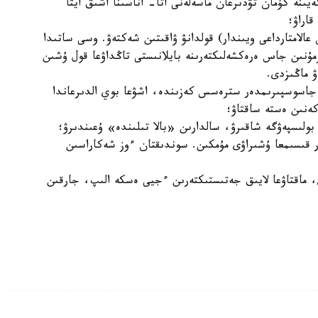
ەيىنە كۇمان تۋدىرعان ماسەلەنى اتا- اناسىنا اشىق ايتا
 قاراۋ؛
عالامتارداعى ويىندار) قولدانۋ ۋاقىتىن شەكتەۋ. وسى ساتىدا
ازمۇنىن جاس ەرەكشەلىكتەرىنە بايلانىستى تاڭداۋعا قول ۇشىن
ۋ ماڭىزدى.
ۋ: جاسوسپىرىمدەر سترەسس كەزىندە، اشۋعا بوي الدىرعاندا
كەنىن ەستە ساقتاۋ؛
ا بولىسپەۋگە شاقىرۋ، سالدارىن «بالا تىلىندە» ۇعىندىرۋ؛
لار قىسىمعا ۇشىراۋى مۇمكىن. سوندىقتان ءوز شەكاراسىن
ي، ماقتاۋعا لايىق جەتىستىكتەرىن ءجيى ەسكە الىپ، جارقىن