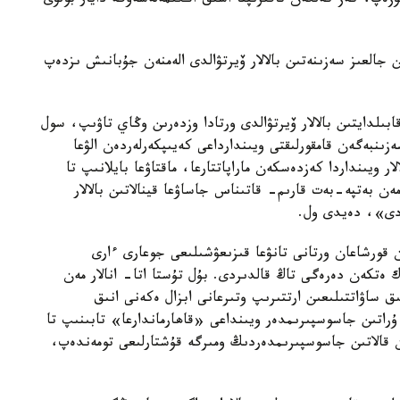
تۇزەپ، كەز كەلگەن تاقىرىپتا اشىق اڭگىمەلەسەۋگە دايار بولۋى
ىن جالعىز سەزىنەتىن بالالار ۆيرتۋالدى الەمنەن جۇبانىش ىزدەپ
بىلدايتىن بالالار ۆيرتۋالدى ورتادا وزدەرىن وڭاي تاۋىپ، سول
زىنبەگەن قامقورلىقتى ويىندارداعى كەيىپكەرلەردەن الۋعا
ار ويىنداردا كەزدەسكەن ماراپاتتارعا، ماقتاۋعا بايلانىپ تا
مەن بەتپە-بەت قارىم- قاتىناس جاساۋعا قينالاتىن بالالار
ادى»، دەيدى ول.
ان قورشاعان ورتانى تانۋعا قىزىعۋشىلىعى جوعارى ءارى
يەك ەتكەن دەرەگى تاڭ قالدىردى. بۇل تۇستا اتا- انالار مەن
ق ساۋاتتىلىعىن ارتتىرىپ وتىرعانى ابزال ەكەنى انىق
ۇراتىن جاسوسپىرىمدەر ويىنداعى «قاھارماندارعا» تابىنىپ تا
 قالاتىن جاسوسپىرىمدەردىڭ ومىرگە قۇشتارلىعى تومەندەپ،