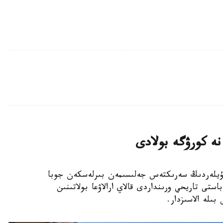
 نە كورۋگە بولادى
نداعى قوناقۇيلەردىڭ سەرىكتەس جەلىسىمەن بىرلەسكەن جوبا
استى تاريحي ورىنداردى قالاي ارالاۋعا بولاتىنىن