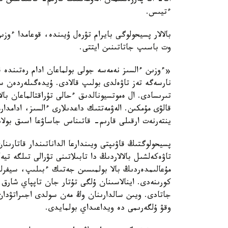
اتا- انا پەرزەنتىمەن الەۋمەتتىك قارىم- قاتىناسىن 
ءتيىس.
بالالار پسيحولوگى بايرام تۋرەل ۇيىندە، قوعامدا ءوز
وت باسىپ جاتاتىنىن ايتتى.
«ءوزىن ءالسىز نەمەسە جولى بولماعان ادام رەتىندە قا
نارسەگە تەز تاۋەلدى بولىپ قالادى. ۇيدەگىلەردەن سە
تىرىسادى. ال ەموتسيونالدىق ءحالى تۇراقتالماعان بالال
قالۋى مۇمكىن. الەۋمەتتىك داعدىلارى ءالسىز، ادامدار
ينتەرنەت ارقىلى قارىم- قاتىناس جاساۋعا اسىق بول
پسيحولوگتىڭ قاۋىپتى ويىندارعا الداناتىندار قاتارىن
تاۋەكەلشىل بالالاردىڭ دا تابىلاتىنى تۋرالى تىلگە ت
مۇعالىمدەردىڭ بالا بولمىسىن جەتىك ءبىلىپ، سيفرلى
كورىنەدى. اينالاسىنان ۇلگى تۇتار جان تاپپاي شارق 
جاتادى. ويىن سالدارىنان وڭ مەن سولدى اجىراتۋدان
وقۋ ۇلگەرىمى دە ويداعىداي بولمايدى.