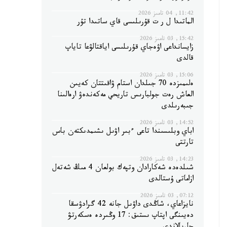
11:42, 04 تامىز 2026
الماتىدا ل ر ت قۇرىلىسى قاي ساتىدا تۇر
15:42, 03 تامىز 2026
زايسانداعى اۋەجاي قۇرىلىسى اياقتالۋعا تاياپ
قالدى
15:06, 03 تامىز 2026
ەلىمىزدە 70 جىلدان استام ۋاقىتتان كەيىن
العاش رەت جولبارىس تاريحي مەكەندەۋ ارەالىنا
جىبەرىلدى
14:52, 03 تامىز 2026
اباي وبلىسىندا تاعى ءبىر اۋىل ىشىمدىكتەن باس
تارتتى
14:23, 03 تامىز 2026
شىلدەدە شەكارادان وتپەك بولعان 4 مىڭ شەتەل
ازاماتى ۇستالدى
07:12, 03 تامىز 2026
نايزاعاي، شاڭدى داۋىل جانە 42 گرادۋسقا
دەيىنگى اپتاپ ىستىق: 17 وڭىردە ەسكەرتۋ