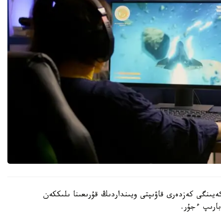
كەيىنگى كەزدەرى قاۋىپتى ويىنداردىڭ قۇرىعىنا ىلىككەن
بارىپ ءجۇر.