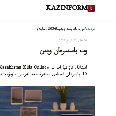
KAZINFORM
ترەند:
اقوردا
تاعايىنداۋ
وقيعا
2026-سايلاۋ
10:26, 03 اقپان 2025
وت باستىرعان ويىن
15 پايىزدان استامى ينتەرنەتتە تەرىس مازمۇنداعى كونتەنتكە ۇشىراسادى.