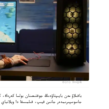
Фото: freepik
باقىلاۋ مەن بايىپتاۋدىڭ جوقتىعىنان بولسا كەرەك، 
جاسوسپىرىمدەر جانىن قيىپ، قىلمىسقا دا ويلانباي 