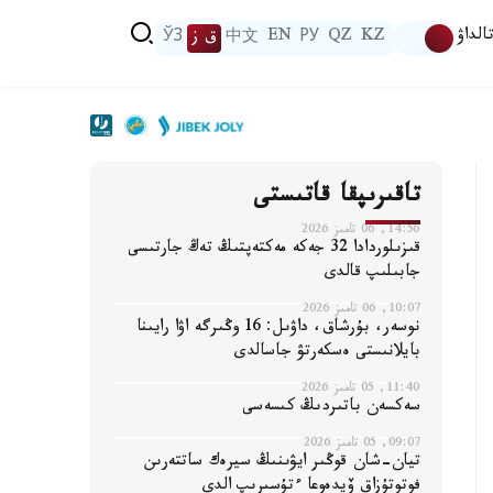
الداۋ
KZ
QZ
РУ
EN
中文
ق ز
ЎЗ
تاقىرىپقا قاتىستى
14:56, 06 تامىز 2026
قىزىلوردادا 32 جەكە مەكتەپتىڭ تەڭ جارتىسى
جابىلىپ قالدى
10:07, 06 تامىز 2026
نوسەر، بۇرشاق، داۋىل: 16 وڭىرگە اۋا رايىنا
بايلانىستى ەسكەرتۋ جاسالدى
11:40, 05 تامىز 2026
سەكسەن باتىردىڭ كىسەسى
09:07, 05 تامىز 2026
تيان-شان قوڭىر ايۋىنىڭ سيرەك ساتتەرىن
فوتوتۇزاق ۆيدەوعا ءتۇسىرىپ الدى