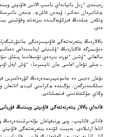
زەيىندى ءزىل باتپانداي باسىپ الاتىن قاۋىپتى ويىند
وتكەن جىلدىڭ قىركۇيەگىندە بىرنەشە وقۋشىنى بيىكتە
ەدى.
بالالاردىڭ ينتەرنەتتەگى قاۋىپسىزدىگى جانتۇرشىگەر
-جىلى تۋعان اعاسى جان تاپسىرسا، ءۇش ايەل اۋىر ج
بۇعان دەيىن دە جاسوسپىرىمدەردىڭ كۇرەتامىرىن قي
وڭاي جۇكتەلەتىنى قىنجىلتادى.
قانداي بالالار ينتەرنەتتەگى قاۋىپتى ويىننىڭ قۇربانى 
قاناتى قاتايىپ، ويى ورنىقپاعان بۇلدىرشىندەردىڭ 
اناعا ارتىلادى. بەيبىت كۇندە ينتەرنەتتەگى قاۋىپتى