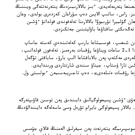
ىنعا يتەرمەلەيدى. ءبىز بالالارىمىزدىڭ ينتەرنەتتەگى ويىننىڭ
لامىز. راس، ساتىپ الايىن دەپ سۇراعان كەزدەرى بولدى، وعان
 گۇلميرا نۇرىموۆا بالالارىنا تەلەفوندى قولدانۋ ءۇشىن
تەڭدىكتى ساقتاۋعا باۋليتىنىن جەتكىزدى.
ن شىعىپ، قوسىمشاعا بارىپ كەلەتىندەي كەستە جاساپ
قويدىق. باسقا جۇمىس كۇندەرى مەن ساباق ۋاقىتىندا 1-2 ساعات ويناۋعا رۇقسات بەرەمىز. تەلەفون قولدانىپ،
دى مەكتەپ پەن بالاباقشاعا الىپ بارۋ، ساباقتى تۇگەل
گىن تازا ۇستاپ، جيناۋ سىندى شارتتاردى ورىندايدى.
يناۋعا رۇقسات ەتىلەدى»، دەپ تاجىريبەسىمەن ءبولىستى ول.
سپەۋى ءۇشىن پسيحولوگيالىق دايىندىق پەن توسىن قاۋىپتەرگە
 بالالار پسيحولوگى بايرام تۋرەل وسى ماسەلەگە دايىندالۋدىڭ
جاسوسپىرىمگە ينتەرنەت پەن سيفرلىق الەمنىڭ قالاي جۇمىس