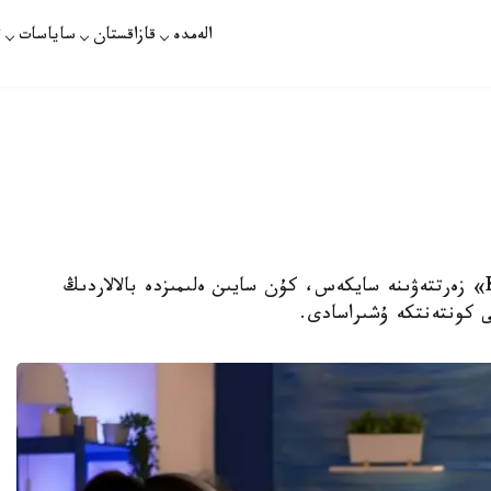
الەمدە
قازاقستان
ساياسات
ت
استانا. قازاقپارات - «Kazakhstan Kids Online» زەرتتەۋىنە سايكەس، كۇن سايىن ەلىمىزدە بالالاردىڭ