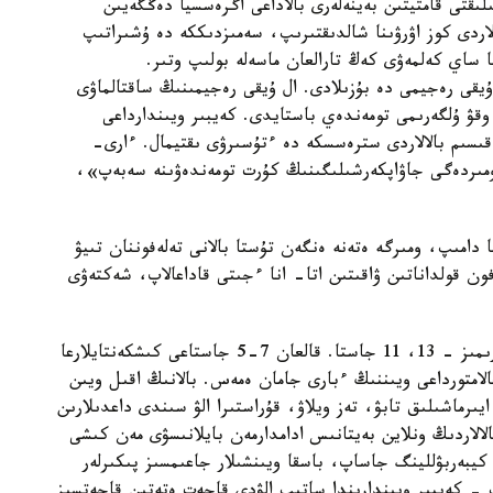
ىقتى قامتيتىن بەينەلەرى بالاداعى اگرەسسيا دەڭگەيىن
لاردى كوز اۋرۋىنا شالدىقتىرىپ، سەمىزدىككە دە ۇشىراتىپ
ا ساي كەلمەۋى كەڭ تارالعان ماسەلە بولىپ وتىر.
 ۇيقى رەجيمى دە بۇزىلادى. ال ۇيقى رەجيمىنىڭ ساقتالماۋى
وقۋ ۇلگەرىمى تومەندەي باستايدى. كەيبىر ويىندارداعى
ىم بالالاردى سترەسسكە دە ءتۇسىرۋى ىقتيمال. ءارى-
ومىردەگى جاۋاپكەرشىلىگىنىڭ كۇرت تومەندەۋىنە سەبەپ»،
يا دامىپ، ومىرگە ەتەنە ەنگەن تۇستا بالانى تەلەفوننان تىيۋ
فون قولداناتىن ۋاقىتىن اتا- انا ءجىتى قاداعالاپ، شەكتەۋى
«4 بالامنىڭ 2 ۇلكەنىندە عانا تەلەفون بار. ۇلكەندەرىمىز - 13، 11 جاستا. قالعان 7-5 جاستاعى كىشكەنتايلارعا
عالامتورداعى ويىننىڭ ءبارى جامان ەمەس. بالانىڭ اقىل ويىن
ايىرماشىلىق تابۋ، تەز ويلاۋ، قۇراستىرا الۋ سىندى داعدىلارىن
بالالاردىڭ ونلاين بەيتانىس ادامدارمەن بايلانىسۋى مەن كىشى
م. كيبەربۋللينگ جاساپ، باسقا ويىنشىلار جاعىمسىز پىكىرلەر
 - كەيبىر ويىندارىندا ساتىپ الۋدى قاجەت ەتەتىن قاجەتسىز