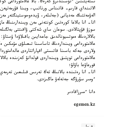
ىستەيتىنىن ءتۇسىندىرۋ كەرەك. بالا عالامتورداعى كوك
الاتىنداي قارىم- قاتىناس ورناتىپ، ويىنا قۇرمەتپەن
الەۋمەتتىك مەديانى (جەلىلەر، ۆيدەوحوستينگتەر مەن 
اتا- انا بالاعا كورەتىن كونتەنى مەن ويىندارىنىڭ م
سوزۋ قۇپتالادى. سوعان ساي شەكتى ۋاقىتتى بەلگىلە
بالالاردىڭ ەموتسيونالدىق جاعدايىن باقىلاۋدا ۇستا
عالامتورداعى ويىنداردىڭ تاساسىنا تىعىلۋى مۇمكىن ە
ولاردى جەكە باسىنا قاتىستى اقپاراتتاردى عالدامتورد
عالامتورداعى توپتىق ويىنداردى قولدانۋ كەزىندە بالا
قورعاۋعا باۋلۋ؛
اتا- انا رەتىندە بالانىڭ تەك تەرىس قىلىعىن تەرمە
ءومىر سۇرۋگە جەتەلەۋ ماڭىزدى.
دانا ءمىرزاقادىر
egemen.kz