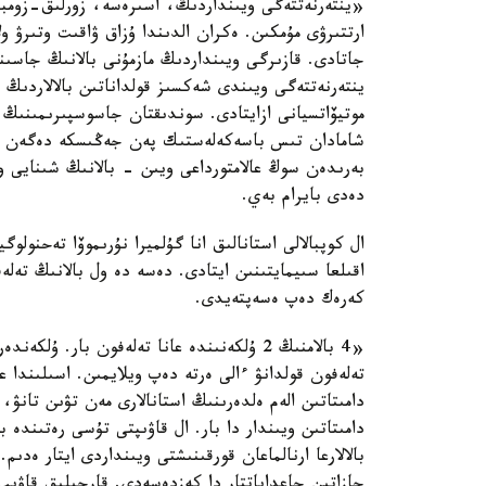
«ينتەرنەتتەگى ويىنداردىڭ، اسىرەسە، زورلىق-زومبىل
ارتتىرۋى مۇمكىن. ەكران الدىندا ۇزاق ۋاقىت وتىرۋ و
جاتادى. قازىرگى ويىنداردىڭ مازمۇنى بالانىڭ جاسىن
ينتەرنەتتەگى ويىندى شەكسىز قولداناتىن بالالاردىڭ
موتيۆاتسيانى ازايتادى. سوندىقتان جاسوسپىرىمىنىڭ 
شامادان تىس باسەكەلەستىك پەن جەڭىسكە دەگەن قىس
بەرىدەن سوڭ عالامتورداعى ويىن - بالانىڭ شىنايى 
دەدى بايرام بەي.
ال كوپبالالى استانالىق انا گۇلميرا نۇرىموۆا تەحنولوگ
اقىلعا سىيمايتىنىن ايتادى. دەسە دە ول بالانىڭ تەلە
كەرەك دەپ ەسەپتەيدى.
تەلەفون قولدانۋ ءالى ەرتە دەپ ويلايمىن. اسىلىندا 
دامىتاتىن الەم ەلدەرىنىڭ استانالارى مەن تۋىن تانۋ، 
دامىتاتىن ويىندار دا بار. ال قاۋىپتى تۇسى رەتىندە 
بالالارعا ارنالماعان قورقىنىشتى ويىنداردى ايتار ەدى
جازاتىن جاعداياتتار دا كەزدەسەدى. قارجىلىق قاۋىپ