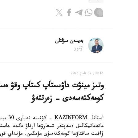
بەيسەن سۇلتان
اۆتور
08:16, 07 تامىز 2026
وتىز مينۋت داۋىستاپ كىتاپ وقۋ ەستە
كومەكتەسەدى - زەرتتەۋ
استانا.
ماتەماتيكالىق ەسەپتەر شىعارۋعا ارناۋ ەگدە جاستا