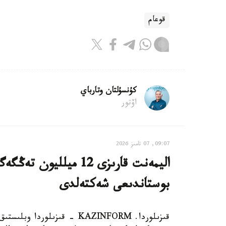
قوعام
كۇنسۇلتان وتارباي
اۆتور
09:07, 07 تامىز 2026
اليمەنت قارىزى 12 ميل
بوستاندىعى شەكتەلدى
قىزىلوردا. KAZINFORM - قىزى