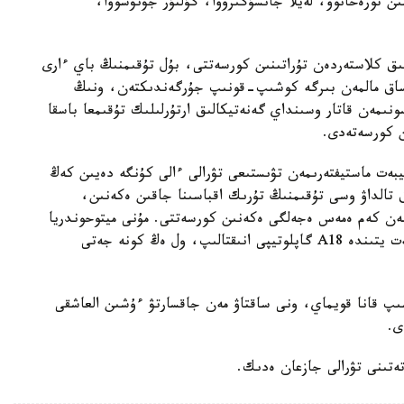
ىن تورەحانوۆ، لەيلا جانسۇگىروۆا، گۇلنۇر جۋنۋسوۆا،
لىق كلاستەردەن تۇراتىنىن كورسەتتى، بۇل تۇقىمنىڭ باي ءارى
ساق مالمەن بىرگە كوشىپ-قونىپ جۇرگەندىكتەن، ونىڭ
نىمەن قاتار وسىنداي گەنەتيكالىق ارتۇرلىلىك تۇقىمعا باسقا
ن كورسەتەدى.
بەت ماستيفتەرىمەن تۋىستىعى تۋرالى ءالى كۇنگە دەيىن كەڭ
ىق تالداۋ وسى تۇقىمنىڭ تۇرىك اقباسىنا جاقىن ەكەنىن،
فىنەن كەم ەمەس ەجەلگى ەكەنىن كورسەتتى. مۇنى ميتوحوندريا
د ن ق- نىڭ تىزبەگىن تالداۋ دا راستادى. ەكى توبەت يتىندە A18 گاپلوتيپى انىقتالىپ، ول ەڭ كونە جەتى
اشىپ قانا قويماي، ونى ساقتاۋ مەن جاقسارتۋ ءۇشىن العاشقى
ى.
ەتىنى تۋرالى جازعان ەدىك.