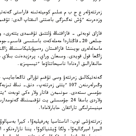
زەرتتەۋلەر ع ج ب م عىلىم كوميتەتىنە قاراستى گەنەتي
وزدەرىنە ءۇش نەگىزگى باعىتتى انىقتاپ الدى: تۇقىم
جىلعى 20-قاڭتاردا مەملەكەت باسشىسى قاسىم-
ماسەلەلەرى بويىنشا قازاقستان رەسپۋبليكاسىنىڭ زاڭنام
زاڭعا قول قويدى. وسىعان وراي، پرەزيدەنت بىلاي د
حالىقارالىق ارەنادا ناسيحاتتاۋعا ءتيىسپىز».
گەنەتيكالىق زەرتتەۋ وسى تۇقىم تۋرالى تاڭعاجايىپ ف
جۇمىس ىستەدى. سونىمەن قاتار ولار ەكى توبەت ءيتت
ولاردى باسقا 24 جۇمىسشى يت تۇقىمىنىڭ گ
مينيسترلىگى تاراتقان حابارلامادا.
زەرتتەۋشى توپ: اناستاسيا پەرفيليەۆا، كيرا بەسپالوۆا
الميرا اميرگاليەۆا، ولگا ۆيشنياكوۆا، يننا نازارەنكو، 