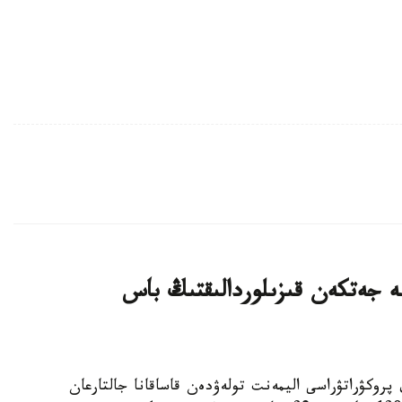
ليون تەڭگەگە جەتكەن قىزىلوردالىقتىڭ باس
لوردا وبلىستىق پروكۋراتۋراسى اليمەنت تولەۋدەن قاساقانا جالتارعان