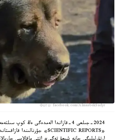
Фото: facebook.com/AlmasbekSadyr
2024-جىلعى 4-قازاندا الەمدەگى ەڭ كوپ 
«SCIENTIFIC REPORTS» جۋرنالى
ارتۇرلىلىگى جانە شىعۋ تەگى» اتتى ماقالاسى جاريالا