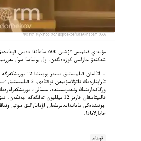
Фото: Мухтор Холдорбеков/ҚазАқпарат ХАА
مۇنداي قىلمىس ءۇشىن 600 ساعا
شەكتەۋ جازاسى كوزدەلگەن. ول بولماسا سول مەرزىمگ
قالىپتاسقان قارىز 12 ميلليون تەڭگەگە 
حابارلامادا.
قوعام