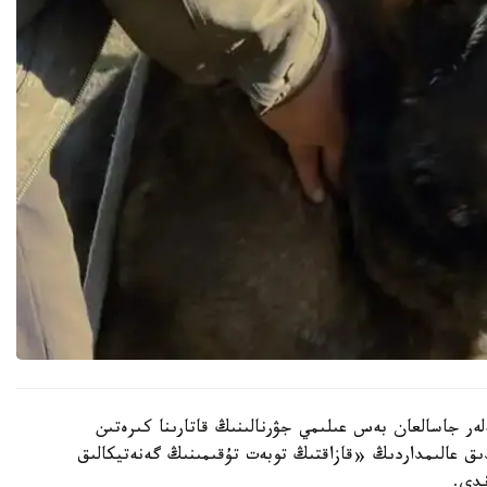
سىلتەمەلەر جاسالعان بەس عىلىمي جۋرنالىنىڭ قاتارىنا كىرەتىن
ندا قازاقستاندىق عالىمداردىڭ «قازاقتىڭ توبەت تۇقىمىنىڭ گەنەتيكالىق
ندى.