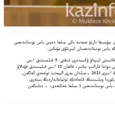
تقا دەيىن قوعامدىق جۇمىسقا تارتۋ نەمەسە ەكى جىلعا دەيىن باس بوستاندىعىن
ە باس بوستاندىعىنان ايىرىلۋى مۇمكىن.
- اتالعان قىلمىستىق ىستەر بويىنشا 12 بورىشكەرگە قاتىستى ايىپتاۋ ۇكىمدەرى شىقتى. 5 قىلمىستىق ءىس
تاراپتاردىڭ تاتۋلاسۋىمەن توقتادى. 3 قىلمىستىق ءىس سوتتا قارالىپ جاتىر، قالعان 12 ءىس قىلمىستىق قۋدالاۋ
ورگاندارىنىڭ وندىرىسىندە. مىسالى، بورىشكەرلەردىڭ ءبىرى 2023 -جىلدان بەرى اليمەنت تولەمەي كەلگەن.
جەتكەن. قىزىلوردا وبلىسىنىڭ كامەلەتكە تولماعانداردىڭ ىستەرى
جونىندەگى مامانداندىرىلعان اۋدانارالىق سوتى ونىڭ باس بوستاندىعىن 1 جىلعا شەكتەدى، - دەلىنگەن