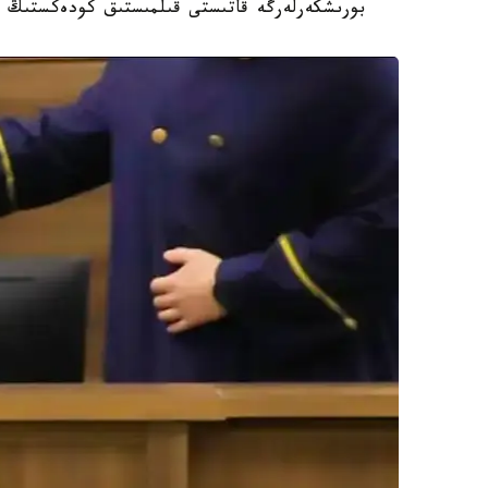
بورىشكەرلەرگە قاتىستى قىلمىستىق كودەكستىڭ 139-بابىمەن 32 قىلمىستىق ءىستى تىركەدى.