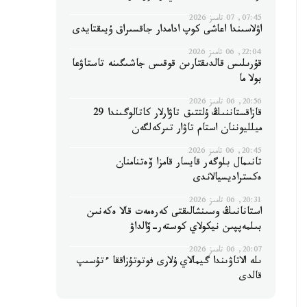
07:45, 07 تامىز 2026
اۋلاسىندا اعاشى كوپ ادامدار جاقسىراق ۇيىقتايدى
22:04, 06 تامىز 2026
قۇرىلىس قالدىقتارىن قوقىس جاشىگىنە تاستاۋعا
بولا ما
20:56, 06 تامىز 2026
قازاقستاننىڭ ۇلتتىق تاۋارلار كاتالوگىندا 29
ميلليوننان استام تاۋار تىركەلگەن
20:45, 06 تامىز 2026
تانىمال بلوگەر قايسار قامزا ۆەتنامنان
ەكستراديسيالاندى
20:31, 06 تامىز 2026
استانانىڭ وسىنشالىقتى كەرەمەت قالا ەكەنىن
بىلمەپپىن نيكولاي كوستەر-ۆالداۋ
20:07, 06 تامىز 2026
ىلە الاتاۋىندا گيمالاي ۇلارى فوتوتۇزاققا ءتۇسىپ
قالدى