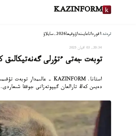
KAZINFORM
ترەند:
اقوردا
تاعايىنداۋ
وقيعا
2026-سايلاۋ
20:34, 03 اقپان 2025
توبەت جەتى ءتۇرلى گەنەتيكالىق كل
استانا. KAZINFORM - عالىمدار 
دەيىن كەڭ تارالعان گيپوتەزانى جوققا شىعاردى.