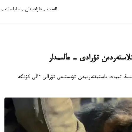
الەمدە
قازاقستان
ساياسات
ت
استەردەن تۇرادى - عالىمدار
توبەت تۇقىمىنىڭ تيبەت ماستيفتەرىمەن تۋىستىعى تۋرالى ءالى كۇنگە