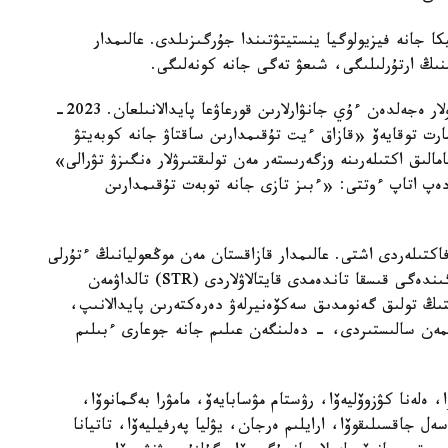
كا جانە فيزيولوگيا ينستيتۋتىندا جۇرگىزىلدى. عالىمدار
نىڭ ارتۇرلىلىگى، شىعۋ تەگى جانە كونەلىگى.
قازاق توبەتى - قازاقتىڭ ۇلتتىق تۇقىمدى يتتەرى، ولار ەجەلدەن ءۇي جانۋارلارىن قورعاۋعا پايدالانىلعان. 2023-
جومارت توقايەۆ «قازاق ءيت تۇقىمدارىن ساقتاۋ جانە كوبەيتۋ
الىق اكتىلەرىنە وزگەرىستەر مەن تولىقتىرۋلار ەنگىزۋ تۋرالى»
ەپ اتاپ ءوتتى: «ءبىز تازى جانە توبەت تۇقىمدارىن
اكتىلەردى اشتى. عالىمدار قازاقستان مەن موڭعوليانىڭ ءتۇرلى
وڭىرلەرىنەن 107 ءيتتى زەرتتەپ، دنق- نىڭ تىزبەگىندەگى قىسقا تاندەمدى قايتالاۋلاردى (STR) تالداۋمەن
ىڭ تولىق گەنومدىق سەكۆەنيرلەۋ دەرەكتەرىن پايدالانىپ،
ەنومدارىمەن سالىستىردى، - دەلىنگەن عىلىم جانە جوعارى ءبىلىم
، ەلەنا كۋزوۆليەۆا، رۋستام مۋسابايەۆ، مامۋرا بەگمانوۆا،
اسەل جاقسىلىقوۆا، ارايلىم ەرجان، يۋليا پەرفيليەۆا، تاتيانا