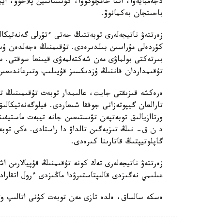
دجەمبايەۆا، اننا حامچۋكوۆا، كونستانتين پلاحوۆ، ايب
باحىتجان بەكمانوۆ.
زەرتتەۋ ناتيجەلەرى توبەتتىڭ جەتى ءتۇرلى گەنەتيكا
كۇردەلى مۇراسىن بىلدىرەدى. تۇقىمنىڭ ەجەلدەن ۇ
بىرتەكتى بولماۋى مەن شەكتەلمەۋى قيىنعا سوقتى. سو
تۇقىمداردان قاننىڭ ۇزدىكسىز قۇيىلىپ وتىرعاندىعى
ەرەكشە قىزىقتى جايت، عالىمدار توبەت تۇقىمىنىڭ تي
تارالعان گيپوتەزانى جوققا شىعاردى. فيلوگەنەتيكال
ورتاازيالىق توبەتپەن تۋىستىعىن جانە تيبەت ماستي
گاپلوتيپتىڭ قاتارىنا كىرەدى.
زەرتتەۋ ناتيجەلەرى تەك كونە تۇقىمنىڭ قۇپيالارىن 
عىلىمي نەگىزدى قالىپتاستىرۋدا ماڭىزدى ءرول اتقاراد
ەسكە سالساق، ەلدە تازى مەن توبەت كۇنى اتالىپ وت