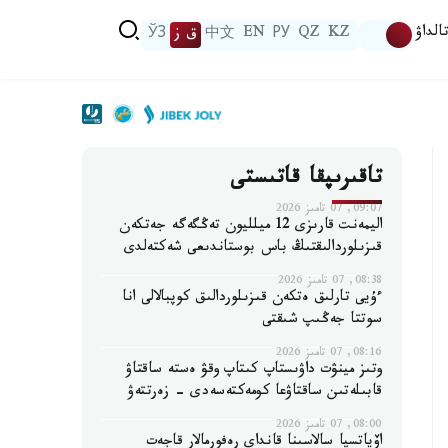
الداۋ
KZ
QZ
РУ
EN
中文
ق ز
ЎЗ
تاقىرىپقا قاتىستى
09:07, 07 تامىز 2026
اليمەنت قارىزى 12 ميلليون تەڭگەگە جەتكەن
قىزىلوردالىقتىڭ باس بوستاندىعى شەكتەلدى
08:38, 07 تامىز 2026
ءۇيى تارلىق ەتكەن قىزىلوردالىق كوپبالالى انا
سوتتا جەڭىپ شىقتى
08:16, 07 تامىز 2026
وتىز مينۋت داۋىستاپ كىتاپ وقۋ ەستە ساقتاۋ
قابىلەتىن ساقتاۋعا كومەكتەسەدى - زەرتتەۋ
08:00, 07 تامىز 2026
اۆياتسيا سالاسىنا قانداي رەفورمالار قاجەت