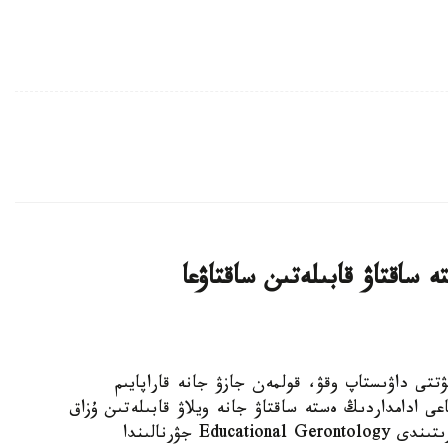
 ساقتاۋ قابىلەتىن ساقتاۋعا
 KAZINFORM - كۇنىنە نەبارى 30 مينۋتتى داۋىستاپ وقۋ، قولمەن جازۋ جانە قاراپايىم
عى ادامداردىڭ ەستە ساقتاۋ جانە ويلاۋ قابىلەتىن ۇزاق
ۋاقىت ساقتاۋعا كومەكتەسۋى مۇمكىن. مۇنداي قورىتىندى Educational Gerontology جۋرنالىندا