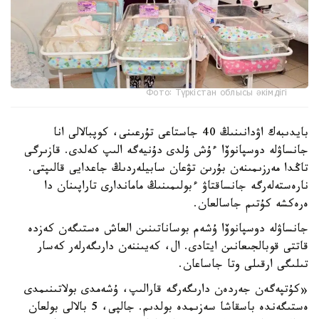
Фото: Түркістан облысы әкімдігі
بايدىبەك اۋدانىنىڭ 40 جاستاعى تۇرعىنى، كوپبالالى انا
جانساۋلە دوسپانوۆا ءۇش ۇلدى دۇنيەگە الىپ كەلدى. قازىرگى
تاڭدا مەرزىمىنەن بۇرىن تۋعان سابيلەردىڭ جاعدايى قالىپتى.
نارەستەلەرگە جانساقتاۋ ءبولىمىنىڭ ماماندارى تاراپىنان دا
ەرەكشە كۇتىم جاسالعان.
جانساۋلە دوسپانوۆا ۇشەم بوساناتىنىن العاش ەستىگەن كەزدە
قاتتى قوبالجىعانىن ايتادى. ال، كەيىننەن دارىگەرلەر كەسار
تىلىگى ارقىلى وتا جاساعان.
«كۇتپەگەن جەردەن دارىگەرگە قارالىپ، ۇشەمدى بولاتىنىمدى
ەستىگەندە باسقاشا سەزىمدە بولدىم. جالپى، 5 بالالى بولعان