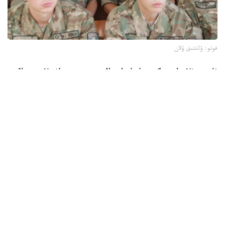
فوتو: ۇلتتىق ۇلان
ۇلتتىق ۇلانداعى ەگىز ساربازداردىڭ قىزمەتى - باۋىرلاستىقتىڭ،
بىرلىكتىڭ جانە وتانعا دەگەن ادالدىقتىڭ جارقىن كورىنىسى. ولار
كۇن سايىن اسكەري انتقا ادال بولىپ، جۇكتەلگەن مىندەتتى
ابىرويمەن ورىنداپ كەلەدى.