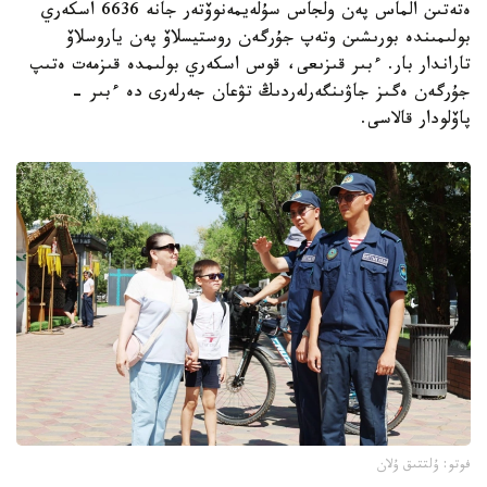
ەتەتىن الماس پەن ولجاس سۇلەيمەنوۆتەر جانە 6636 اسكەري
بولىمىندە بورىشىن وتەپ جۇرگەن روستيسلاۆ پەن ياروسلاۆ
تاراندار بار. ءبىر قىزىعى، قوس اسكەري بولىمدە قىزمەت ەتىپ
جۇرگەن ەگىز جاۋىنگەرلەردىڭ تۋعان جەرلەرى دە ءبىر -
پاۆلودار قالاسى.
فوتو: ۇلتتىق ۇلان