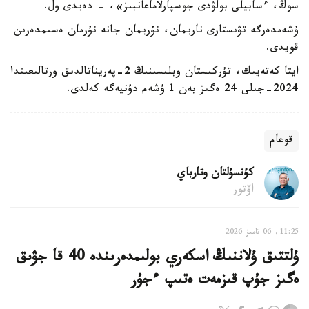
سوڭ، ءسابيلى بولۋدى جوسپارلاماعانبىز»، - دەيدى ول.
ۇشەمدەرگە تۋىستارى ناريمان، نۇريمان جانە نۇرمان ەسىمدەرىن
قويدى.
ايتا كەتەيىك، تۇركىستان وبلىسىنىڭ 2-پەريناتالدىق ورتالىعىندا
2024-جىلى 24 ەگىز بەن 1 ۇشەم دۇنيەگە كەلدى.
قوعام
كۇنسۇلتان وتارباي
اۆتور
11:25, 06 تامىز 2026
ۇلتتىق ۇلاننىڭ اسكەري بولىمدەرىندە 40 قا جۋىق
ەگىز جۇپ قىزمەت ەتىپ ءجۇر