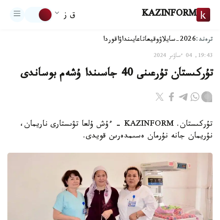
KAZINFORM
ق ز
ترەند:
2026-سايلاۋ
وقيعا
تاعايىنداۋ
اقوردا
19:43, 04 ءساۋىر 2024
تۇركىستان تۇرعىنى 40 جاسىندا ۇشەم بوساندى
تۇركىستان. KAZINFORM - ءۇش ۇلعا تۋىستارى ناريمان،
نۇريمان جانە نۇرمان ەسىمدەرىن قويدى.