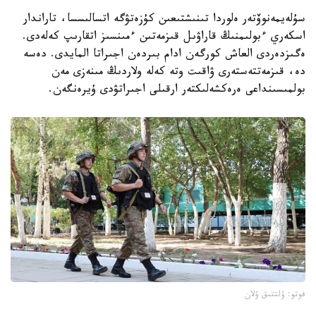
سۇلەيمەنوۆتەر ەلوردا تىنىشتىعىن كۇزەتۋگە اتسالىسسا، تاراندار
اسكەري ءبولىمنىڭ قاراۋىل قىزمەتىن ءمىنسىز اتقارىپ كەلەدى.
ەگىزدەردى العاش كورگەن ادام بىردەن اجىراتا المايدى. دەسە
دە، قىزمەتتەستەرى ۋاقىت وتە كەلە ولاردىڭ مىنەزى مەن
بولمىسىنداعى ەرەكشەلىكتەر ارقىلى اجىراتۋدى ۇيرەنگەن.
فوتو: ۇلتتىق ۇلان