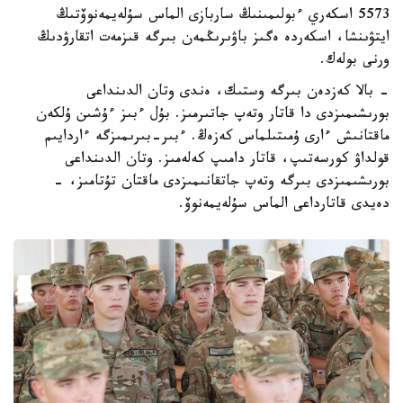
5573 اسكەري ءبولىمىنىڭ ساربازى الماس سۇلەيمەنوۆتىڭ
ايتۋىنشا، اسكەردە ەگىز باۋىرىڭمەن بىرگە قىزمەت اتقارۋدىڭ
ورنى بولەك.
- بالا كەزدەن بىرگە وستىك، ەندى وتان الدىنداعى
بورىشىمىزدى دا قاتار وتەپ جاتىرمىز. بۇل ءبىز ءۇشىن ۇلكەن
ماقتانىش ءارى ۇمىتىلماس كەزەڭ. ءبىر-بىرىمىزگە ءاردايىم
قولداۋ كورسەتىپ، قاتار دامىپ كەلەمىز. وتان الدىنداعى
بورىشىمىزدى بىرگە وتەپ جاتقانىمىزدى ماقتان تۇتامىز، -
دەيدى قاتارداعى الماس سۇلەيمەنوۆ.