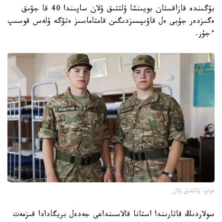
بۇگىندە قازاقستان بويىنشا ۇلتتىق ۇلان ساپىندا 40 قا جۋىق
ەگىزدەر جۇبى ەل قاۋىپسىزدىگىن قامتاماسىز ەتۋگە ۇلەس قوسىپ
ءجۇر.
فوتو: ۇلتتىق ۇلان
سولاردىڭ قاتارىندا استانا قالاسىنداعى جەدەل بريگادادا قىزمەت