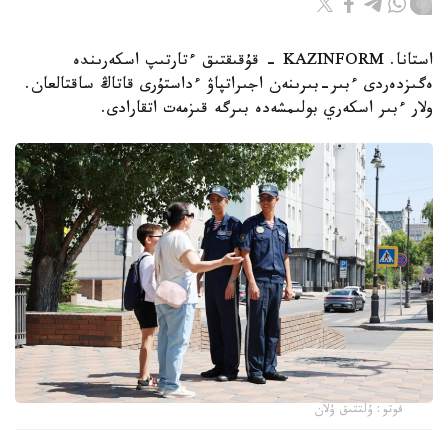
استانا. KAZINFORM - قۇقىقتىق ءتارتىپ اسكەرىندە
ەگىزدەردى ءبىر-بىرىنەن اجىراتپاۋ ءداستۇرى قاتاڭ ساقتالعان.
ولار ءبىر اسكەري بولىمشەدە بىرگە قىزمەت اتقارادى.
فوتو: ۇلتتىق ۇلان