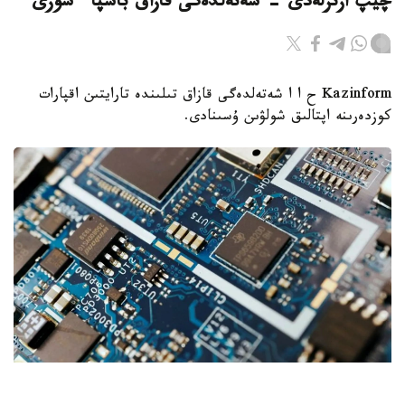
چيپ ازىرلەدى - شەتەلدەگى قازاق باسپا ءسوزى
Kazinform ح ا ا شەتەلدەگى قازاق تىلىندە تارايتىن اقپارات
كوزدەرىنە اپتالىق شولۋىن ۇسىنادى.
Фото: ТРТ