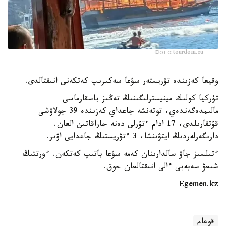
Фото:tourdom.ru
وقيعا كەزىندە تۋريستەر سۋعا سەكىرىپ كەتكەنى انىقتالدى.
تۇركيا كولىك مينيسترلىگىنىڭ تەڭىز باسقارماسى
مالىمدەگەندەي، توتەنشە جاعداي كەزىندە 39 جولاۋشى
قۇتقارىلدى، 17 ادام ءتۇرلى دەنە جاراقاتىن العان.
دارىگەرلەردىڭ ايتۋىنشا، 3 ءتۋريستىڭ جاعدايى اۋىر.
ءتىلسىز جاۋ سالدارىنان كەمە سۋعا باتىپ كەتكەن. ءورتتىڭ
شىعۋ سەبەبى ءالى انىقتالعان جوق.
Egemen.kz
قوعام