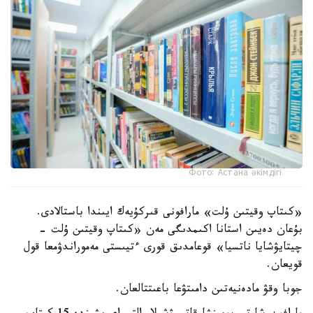
Фото: Астана әкімдігі
«كىتاپ وقيتىن ۇلت» مارافونى قىركۇيەك ايىندا باستالادى.
بۇعان دەيىن استانا اكىمدىگى مەن «كىتاپ وقيتىن ۇلت -
چيتايۋشايا ناتسيا» قوعامدىق قورى ءتيىستى مەموراندۋمعا قول
قويعان.
جوبا وقۋ مادەنيەتىن دامىتۋعا باعىتتالعان.