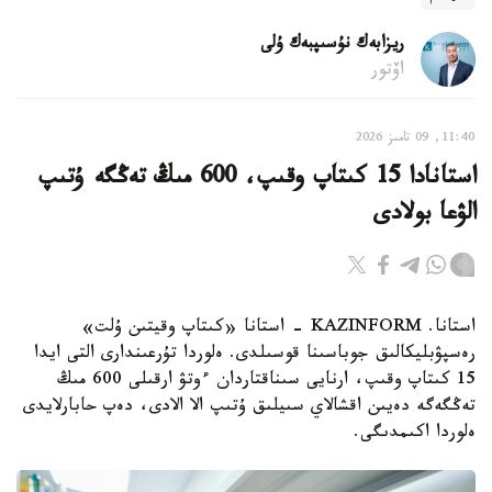
ريزابەك نۇسىپبەك ۇلى
اۆتور
11:40, 09 تامىز 2026
استانادا 15 كىتاپ وقىپ، 600 مىڭ تەڭگە ۇتىپ
الۋعا بولادى
استانا. KAZINFORM - استانا «كىتاپ وقيتىن ۇلت»
رەسپۋبليكالىق جوباسىنا قوسىلدى. ەلوردا تۇرعىندارى التى ايدا
15 كىتاپ وقىپ، ارنايى سىناقتاردان ءوتۋ ارقىلى 600 مىڭ
تەڭگەگە دەيىن اقشالاي سىيلىق ۇتىپ الا الادى، دەپ حابارلايدى
ەلوردا اكىمدىگى.