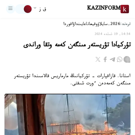
KAZINFORM
ق ز
ترەند:
2026-سايلاۋ
وقيعا
تاعايىنداۋ
اقوردا
14:54, 19 شىلدە 2024
تۇركيادا تۋريستەر مىنگەن كەمە وتقا وراندى
استانا. قازاقپارات - تۇركيانىڭ مارماريس قالاسىندا تۋريستەر
مىنگەن كەمەدەن ءورت شىقتى.