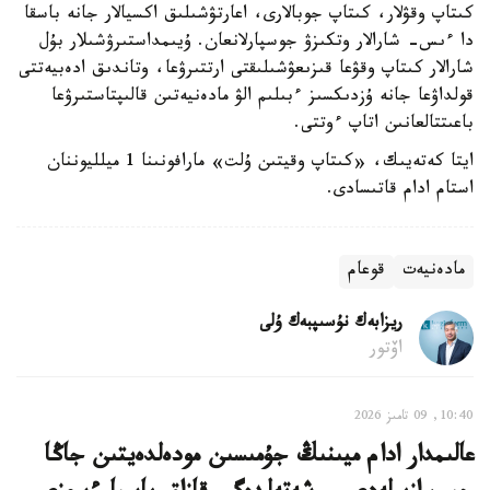
كىتاپ وقۋلار، كىتاپ جوبالارى، اعارتۋشىلىق اكسيالار جانە باسقا
دا ءىس- شارالار وتكىزۋ جوسپارلانعان. ۇيىمداستىرۋشىلار بۇل
شارالار كىتاپ وقۋعا قىزىعۋشىلىقتى ارتتىرۋعا، وتاندىق ادەبيەتتى
قولداۋعا جانە ۇزدىكسىز ءبىلىم الۋ مادەنيەتىن قالىپتاستىرۋعا
باعىتتالعانىن اتاپ ءوتتى.
ايتا كەتەيىك، «كىتاپ وقيتىن ۇلت» مارافونىنا 1 ميلليوننان
استام ادام قاتىسادى.
مادەنيەت
قوعام
ريزابەك نۇسىپبەك ۇلى
اۆتور
10:40, 09 تامىز 2026
عالىمدار ادام ميىنىڭ جۇمىسىن مودەلدەيتىن جاڭا