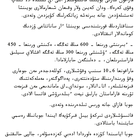
مارافون شارتى بويىنشا قاتىسۋشىلار التى اي ىشىندە 15 كىتاپ
وقۋى كەرەك. ودان كەيىن ولار وقىعان شىعارمالارى بويىنشا
تەستىلەۋدەن جانە بىرنەشە زياتكەرلىك كۋيزدەن وتەدى.
سىناقتاردىڭ قورىتىندىسى بويىنشا ءار ساناتتاعى ۇزدىك
كوماندالار انىقتالادى.
- ءبىرىنشى ورىنعا - 600 مىڭ تەڭگە، ەكىنشى ورىنعا - 450
مىڭ تەڭگە، ءۇشىنشى ورىنعا 300 مىڭ تەڭگە اقشالاي سىيلىق
قاراستىرىلعان، - دەلىنگەن حابارلامادا.
مارافونعا 6-10 سىنىپ وقۋشىلارى، كوللەدجدەر مەن جوعارى
وقۋ ورىندارىنىڭ ستۋدەنتتەرى، پەداگوگتەر، مەملەكەتتىك
قىزمەتشىلەر، اتا-انالار، سونداي-اق ماماندىعى مەن قىزمەت
تۇرىنە قاراماستان بارلىق نيەت ءبىلدىرۋشى قاتىسا الادى.
جوبا قازاق جانە ورىس تىلدەرىندە وتەدى.
قاتىسۋشىلاردى تىركەۋ بيىل قىركۇيەك ايىندا جوبانىڭ رەسمي
سايتىندا باستالادى.
جوبا اياسىندا كۇزدە ەلوردادا ادەبي كەزدەسۋلەر، جالپى حالىقتىق