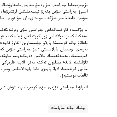
تۇجىرىمداما جەراستى سۋ رەسۋرستارىن باسقارۋدىڭ زا
اسىرۋ جەراستى سۋىن يگەرۋ تيىمدىلىگىن ارتتىرۋعا، 
سۋمەن قامتاماسىز ەتۋگە، سونداي-اق سۋ قورىن ساقت
- بۇگىندە قازاقستانداعى جەراستى سۋى زەرتتەلگەنى
جەتكىلىكسىز. بولاشاعى زور كوپتەگەن ۋچاسكەدە قوسى
باعالاۋ جانە قوسىمشا بارلاۋ جۇمىستارىن اتقارۋ قاجەت
بەرەدى. وسىعان بايلانىستى ءبىز جەراستى سۋىن كەشە
كىرىستىك. مەملەكەتتىك بالانس دەرەكتەرىنە سايكەس
جالپى كولەمنىڭ 3,6 پايىزى عانا پايدا
تالعات مومىشيەۆ.
اتىراۋدا جەراستى تۇزدى سۋى كوتەرىلىپ، ءۇش ءىرى
بيلىك جانە ساياسات