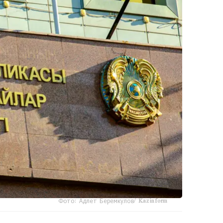
Фото: Адлет Беремкулов/ Kazinform