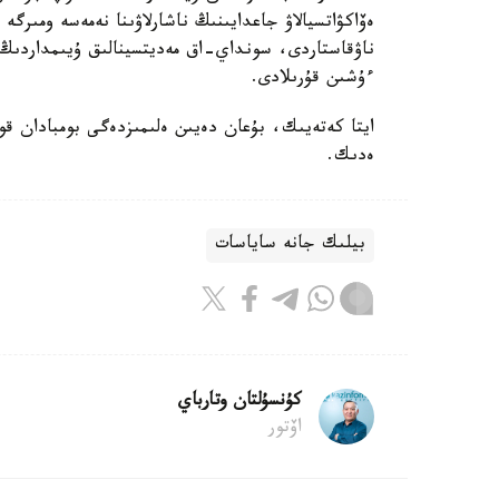
ەۆاكۋاتسيالاۋ جاعدايىنىڭ ناشارلاۋىنا نەمەسە ومىرگە 
ناۋقاستاردى، سونداي-اق مەديتسينالىق ۇيىمداردىڭ م
ءۇشىن قۇرىلادى.
ەدىك.
بيلىك جانە ساياسات
كۇنسۇلتان وتارباي
اۆتور