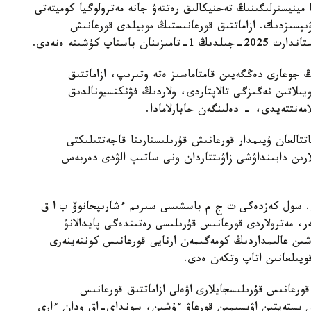
مينيسترلىگىنىڭ تەحنيكالىق رەتتەۋ جانە مەترولوگيا كوميتەتى
يلارداعى قاۋىپسىزدىك. ازاماتتىق قورعانىستىڭ موبيلدى قورعانىش
پ كۇشىنە ەنەدى.
ڭ جوعارى دەڭگەيىن قامتاماسىز ەتە وتىرىپ، ازاماتتىق
يىلاتىن نەگىزگى تالاپتاردى، ولاردىڭ فۋنكتسيونالدىق
امەنتتەيدى، - دەلىنگەن حابارلامادا.
تتالعان ۇيىمدار قورعانىش قۇرىلىستارىنا قاجەتتىلىكتى
ارىن دايىنداۋشى زاۋىتتاردان ونى ساتىپ الۋدى دەربەس
2023-جىلى كوتەرىلگەن. سول كەزدەگى ت ج م باسشىسى سىرىم ءشارىپحانوۆ ب ا ق
ر، مەترولاردى قورعانىس قۇرىلىسى رەتىندەگى پايدالانۋ
شىن عالىمداردىڭ كومەگىمەن ارنايى قورعانىس كونتەينەرى
ويىلعانىن اتاپ وتكەن ەدى.
ورعانىس قۇرىلىسجايلارى اۋەلى ازاماتتىق قورعانىس
س ىستەيتىن اۋىسىمىن قورعاۋ ءۇشىن، سونداي-اق ودان ءارى