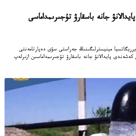
دالانۋ جانە باسقارۋ تۇجىرىمداماسى
تارى جانە يرريگاتسيا مينيسترلىگىنىڭ جەراستى سۋى دەپارتامەنتى
 سۋىن كەشەندى پايدالانۋ جانە باسقارۋ تۇجىرىمداماسىن ازىرلەپ