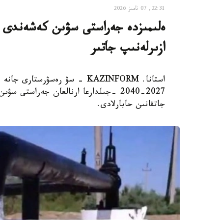
22:31, 07 تامىز 2026
ەلىمىزدە جەراستى سۋىن كەشەندى پاي
ازىرلەنىپ جاتىر
استانا. KAZINFORM - سۋ رەسۋرس
2027-2040 -جىلدارعا ارنالعان جەراستى
جاتقانىن حابارلادى.