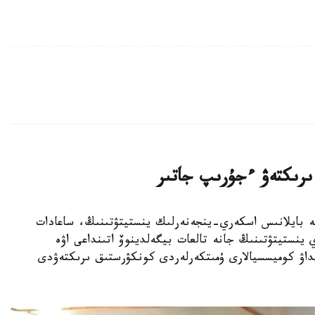
ىرىكتەۋ ءجۇرىپ جاتىر
كترونيكا جانە بايلانىس اسكەري-ينجەنەرلىك ينستيتۋتىنىڭ، ساعادات
 ينستيتۋتىنىڭ جانە تالعات بيگەلدينوۆ اتىنداعى اۋە
داۋ كوميسسيالارى ۇمىتكەرلەردى كونكۋرستىق ىرىكتەۋدى