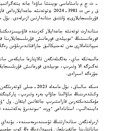
- ت ج م باستاماسى بويىنشا ساۋدا جانە ينتەگراتسيا 
ق ر س ت 3981-2024 «توتەنشە جاعدا
قۇرىلىسجايلارى» ۇلتتىق ستاندارتىن ازىرلەدى. بۇل ستاندارت 2025-جىلدىڭ 1-تامىزىنان باستا
ستاندارت توتەنشە جاعدايلار كەزىندە قاۋىپسىزدىكتى
قورعانىستىڭ ءموبيلدى قورعانىش قۇرىلىسجايلارىنا قو
سيپاتتامالارى مەن تەحنيكالىق جاراقتاندىرىلۋىن رەگل
مالىمەتكە ساي، بەلگىلەنگەن تالاپتارعا سايكەس سانا
نەگىزگە الا وتىرىپ، موبيلدى قورعانىش قۇرىلىسجايل
جۇزەگە اسىرادى.
ەسكە سالساق، بۇل ماسەلە 
وكىلدەرىنىڭ ساۋالىنا جاۋاپ بەرە وتىرىپ، پاركينگتە
مۇمكىندىكتەرىن قاراستىرىپ جاتقانىن ايتقان. ول ءۇ
دايىندالىپ، استاناداعى ءورت ءسوندىرۋ بەكەتىندە ق
ازىرلەنگەن ستاندارتتىڭ تۇسىندىرمەسىندە، بۇنداي ق
ساناتتارىنا جاتقىزىلعان ۇيىمداردىڭ ەڭ كوپ جۇمى