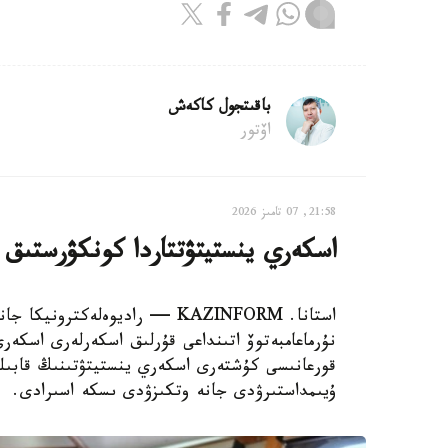
باقىتجول كاكەش
اۆتور
21:58, 07 تامىز 2026
اسكەري ينستيتۋتتاردا كونكۋرستىق 
استانا. KAZINFORM — راديوەلە
نۇرماعامبەتوۆ اتىنداعى قۇرلىق اسكەرلەرى اسكەري
قورعانىسى كۇشتەرى اسكەري ينستيتۋتىنىڭ قابىل
ۇيىمداستىرۋدى جانە وتكىزۋدى ىسكە اسىرادى.