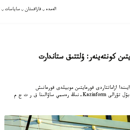
الەمدە
قازاقستان
ساياسات
ت
يتىن كونتەينەر: ۇلتتىق ستاندارت
وعىس جاعدايىندا ازاماتتاردى قورعايتىن موبيلدى قورعانىش
كونتەينەرلەرىنىڭ ۇلتتىق ستاندارتى ازىرلەندى. بۇل تۋرالى Kazinform-نىڭ رەسمي ساۋالىنا ق ر ت ج م