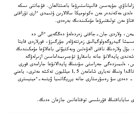
ماناۋي جۇيەسىن قالىپتاستىرۋعا باعىتتالعان. قۇجاتتى ىسكە
ەلدى مەكەندەر مەن ەكونوميكا سالالارىن ۇتىمدى ءارى تۇراقتى
اۋ مەن تولىقتىرۋعا مۇمكىندىك بەرەدى.
مەن، ولاردى جان-جاقتى زەردەلەۋ دەڭگەيى ءالى دە
مشا گيدروگەولوگيالىق زەرتتەۋلەر جۇرگىزۋ، قورلاردى قايتا
. بۇل ولاردىڭ ناقتى الەۋەتىن وبەكتيۆتى باعالاۋعا مۇمكىندىك
ندى پايدالانۋ جانە باسقارۋ تۇجىرىمداماسىن ازىرلەۋگە
، ەلىمىزدەگى جەراستى سۋىنىڭ پايدالانۋعا جارامدى قورى
تاۋلىگىنە 43,2 ميلليون تەكشە مەتر. الايدا قازىرگى تاڭدا ونىڭ نەبارى شامامەن 1,5 ميلليون تەكشە مەترى، ياعني
لانىلىپ وتىر، - دەدى سۋ رەسۋرستارى جانە يرريگاتسيا ۆيتسە-ءمينيسترى
 ساياباقتىڭ قۇرىلىسى توقتاعانىن جازعان ەدىك.