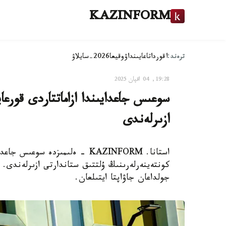
KAZINFORM
ترەند:
اقوردا
تاعايىنداۋ
وقيعا
2026-سايلاۋ
19:28, 04 اقپان 2025
سوعىس جاعدايىندا ازاماتتاردى قورعا
ازىرلەندى
استانا. KAZINFORM - ەلىمىزدە س
جولداعان جاۋاپتا ايتىلعان.