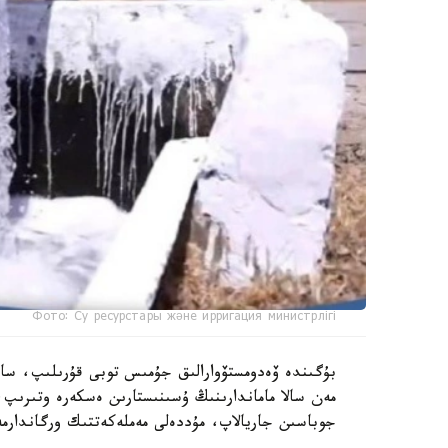
Фото: Су ресурстары және ирригация министрлігі
بۇگىندە ۆەدومستۆوارالىق جۇمىس توبى قۇرىلىپ، ساراپ
مەن سالا ماماندارىنىڭ ۇسىنىستارىن ەسكەرە وتىرىپ،
جوباسىن جاريالاپ، مۇددەلى مەملەكەتتىك ورگاندارمە