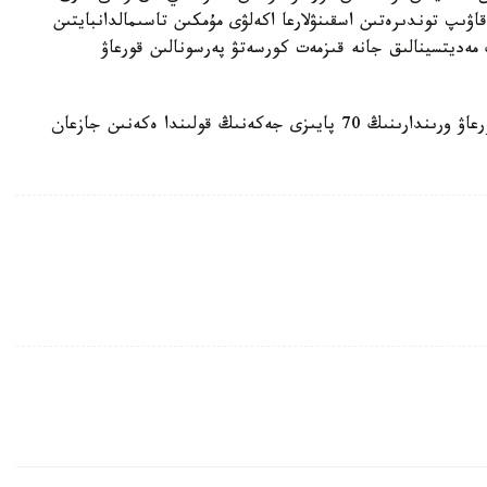
قاۋىپ توندىرەتىن اسقىنۋلارعا اكەلۋى مۇمكىن تاسىمالدانبايتىن
ەديتسينالىق جانە قىزمەت كورسەتۋ پەرسونالىن قورعاۋ
ايتا كەتەيىك، بۇعان دەيىن ەلىمىزدەگى بومبادان قورعاۋ ورىندارىنىڭ 70 پايىزى جەكەنىڭ قولىندا ەكەنىن جازعان