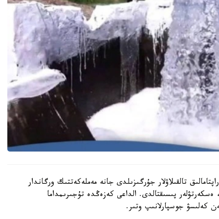
تامالىق تالقىلاۋلار جۇرگىزىلدى جانە مەملەكەتتىك ورگاندار
 ەسكەرتۋلەر پىسىقتالدى. الداعى كەزەڭدە تۇجىرىمداما
ن كەلىسۋ جوسپارلانىپ وتىر.