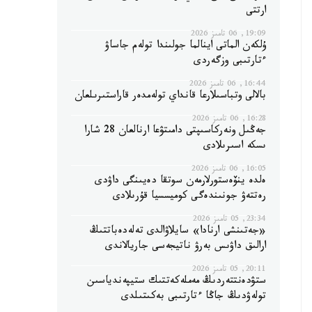
ارتتى
19:09, 06 تامىز 2026
ۇلكەن الماتى اينالما جولىندا تولەم جاساۋ
ءتارتىبى وزگەردى
16:44, 06 تامىز 2026
بالالى وتباسىلارعا قانداي تولەمدەر قاراستىرىلعان
16:28, 06 تامىز 2026
جەڭىل ونەركاسىپتى دامىتۋعا ارنالعان 28 شارا
ىسكە اسىرىلادى
16:05, 06 تامىز 2026
ەلدە ينۆەستورلارمەن سوتقا دەيىنگى داۋدى
رەتتەۋ جونىندەگى كوميسسيا قۇرىلادى
23:34, 05 تامىز 2026
«جەتىنشى ارنادا» سايلاۋالدى تەلەدەباتتىڭ
ارالىق داۋىس بەرۋ ناتيجەسى جاريالاندى
20:11, 05 تامىز 2026
ستۋدەنتتەردىڭ مەملەكەتتىك ستيپەندياسىن
تولەۋدىڭ جاڭا ءتارتىبى بەكىتىلدى