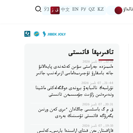
الداۋ
KZ
QZ
РУ
EN
中文
ق ز
ЎЗ
تاقىرىپقا قاتىستى
22:31, 07 تامىز 2026
ەلىمىزدە جەراستى سۋىن كەشەندى پايدالانۋ
جانە باسقارۋ تۇجىرىمداماسى ازىرلەنىپ جاتىر
21:44, 07 تامىز 2026
نۇرلىبەك نالىبايەۆ بروندى دوڭگەلەكتى ماشينا
وندىرەتىن زاۋىت جۇمىسىمەن تانىستى
20:31, 07 تامىز 2026
ق م گ باسشىسى جاڭادان ءىرى كەن ورنىن
يگەرۋگە قاتىستى تۇسىنىك بەردى
19:55, 07 تامىز 2026
قازاقستان مەن قىتاي اراسىندا بارىس-كەلىس