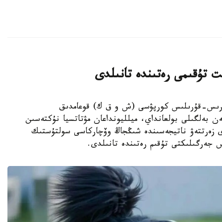
ت تۇقىمى رەتىندە تانىلدى
ىڭجاڭ ءوندىرىس-قۇرىلىس كورپۋسى (ش و ق ك) قوعامدىق
ەن بەلگىلى بولعانداي، ميلليونداعان مۋتاتسيا نۇكتەسىن
دى زەرتتەۋ ناتيجەسىندە شىڭجاڭ وۆچاركاسى سولتۇستىك
س جەرگىلىكتى تۇقىم رەتىندە تانىلدى.