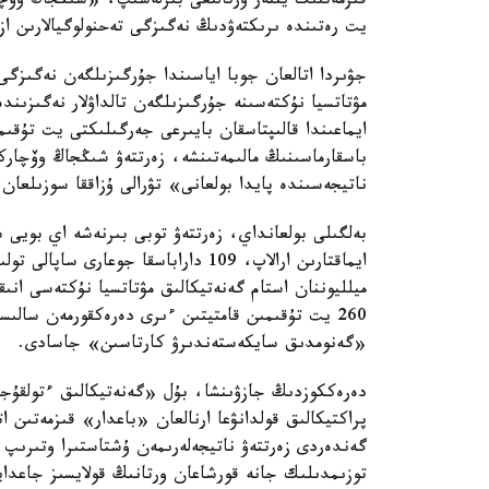
قىزمەتتىك يتتەر ورتالىعى بىرلەسىپ، «شىڭجاڭ وۆچا
يت رەتىندە ىرىكتەۋدىڭ نەگىزگى تەحنولوگيالارىن از
جۋىردا اتالعان جوبا اياسىندا جۇرگىزىلگەن نەگىزگى
مۋتاتسيا نۇكتەسىنە جۇرگىزىلگەن تالداۋلار نەگىزىن
ايماعىندا قالىپتاسقان بايىرعى جەرگىلىكتى يت تۇق
باسقارماسىنىڭ مالىمەتىنشە، زەرتتەۋ شىڭجاڭ وۆچار
ناتيجەسىندە پايدا بولعانى» تۋرالى ۇزاققا سوزىلعان 
بەلگىلى بولعانداي، زەرتتەۋ توبى بىرنەشە اي بويى
ميلليوننان استام گەنەتيكالىق مۋتاتسيا نۇكتەسى انى
260 يت تۇقىمىن قامتيتىن ءىرى دەرەكقورمەن سا
«گەنومدىق سايكەستەندىرۋ كارتاسىن» جاسادى.
دەرەككوزدىڭ جازۋىنشا، بۇل «گەنەتيكالىق ءتولقۇج
پراكتيكالىق قولدانۋعا ارنالعان «باعدار» قىزمەتىن 
گەندەردى زەرتتەۋ ناتيجەلەرىمەن ۇشتاستىرا وتىرىپ
توزىمدىلىك جانە قورشاعان ورتانىڭ قولايسىز جاعدايل