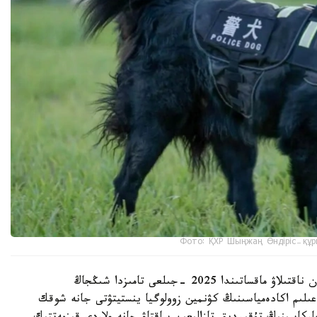
Фото: ҚХР Шыңжаң Өндіріс-құр
شىڭجاڭ وۆچاركاسىنىڭ شىعۋ تەگىن عىلىمي تۇرعىدان ناقتىلاۋ ماقساتىندا 2025 -جىلعى تامىزدا شىڭجاڭ
لىم اكادەمياسىنىڭ كۋنمين زوولوگيا ينستيتۋتى جانە شوقك