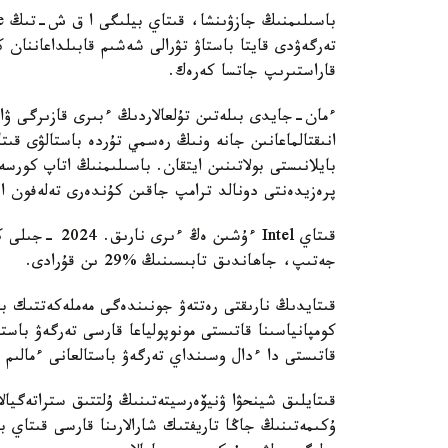
قاراستىرىپ جاتسا كەرەك.
انىقتالماعانىن جانە ونىڭ رەسمي تۇردە باستالۋى قىت
بايلانىستى بولاتىنىن ايتقان. باسىلىمنىڭ اتاپ كو
پرەزيدەنتى دونالد ترامپ جاقىن كۇندەرى تەلەفون ا
جەتىپ، جاھاندىق تابىسىنىڭ %29 ىن قۇرادى.
قاتىستى دا ءدال وسىنداي تەرگەۋ باستالعانى ءمالىم 
قىتايلىق شينحۋا ۋنيۆەرسيتەتىنىڭ ۇلتتىق ستراتەگيال
ۇكىمەتىنىڭ جاڭا تاريفتىك شارالارىنا قارسى قىتاي ب