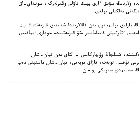
ندە ولاردىڭ سۋىق ءارى بيىك تاۋلى وڭىرلەرگە، سونداي-اق
لگەنى بەلگىلى بولدى.
بارلىق بولىمدەرى مەن قالالارىندا شتاتتىق قىزمەتتىك يت
امدىق ءتارتىپتى قامتاماسىز ەتۋ قىزمەتىندە جوعارى ايماقتىق
رەگىنشە، شىڭجاڭ وۆچاركاسى - التاي مەن تيان-شان
بايىرعى تۇقىم، توبەت، قازاق توبەتى، تيان-شان ماستيفى دەپ
دىڭ سەنىمدى سەرىگى بولعان.