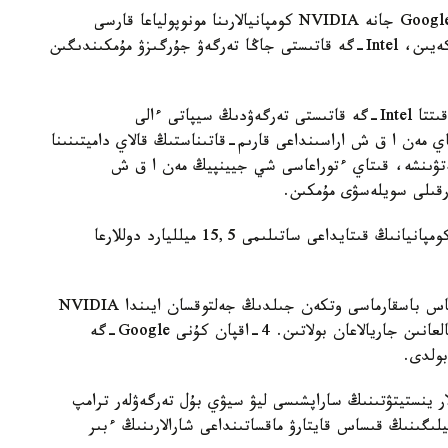
باسىلىمنىڭ جازۋىنشا، قىتاي بيلىگى ا ق ش-تىڭ Google جانە NVIDIA كومپانيالارىنا مونوپولياعا قارسى
تەرگەۋدى قايتا باستاۋ تۋرالى شەشىم قابىلداعاننان كەيىن، Intel-گە قاتىستى جاڭا تەرگەۋ جۇرگىزۋ مۇمكىندىگىن
ءمان-جايدى بىلەتىن تۇلعالاردىڭ ءبىرى قازىرگى ۋاقىتتا Intel-گە قاتىستى تەرگەۋدىڭ سيپاتى ءالى
اي مەن ا ق ش اراسىنداعى قارىم-قاتىناستىڭ قالاي داميتىنىنا
رسەتۋىنشە، قىتاي ءتوراعاسى شي جيينپيڭ مەن ا ق ش
رقىلى سويلەسۋى مۇمكىن.
قىتاي Intel ءۇشىن ەڭ ءىرى نارىق. 2024 -جىلى كومپانيانىڭ قىتايداعى ساتىلىمى 15,5 ميلليارد دوللارعا
قىتايدىڭ نارىقتى رەتتەۋ جونىندەگى مەملەكەتتىك باس باسقارماسى وتكەن جىلدىڭ جەلتوقسان ايىندا NVIDIA
كومپانياسىنا قاتىستى مونوپولياعا قارسى تەرگەۋ باستالعانىن جاريالاعان بولاتىن. 4-اقپان كۇنى Google-گە
بولدى.
ار ينستيتۋتىنىڭ ساراپشىسى ليۋ سيۋي بۇل تەرگەۋلەر ترامپ
يلىگىنىڭ قىساس قايتارۋ ماقساتىنداعى شارالارىنىڭ ءبىر