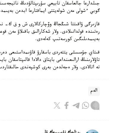
جىلدارعا جالعاسقان تابيعي سۇرىپتالۋدىڭ ناتيجەسى
گوبي ءشولى مەن شولەيتتى ايماقتارعا ابدەن بەيىمدە
قازىرگى ۋاقىتتا شىڭجاڭ وۆچاركالارى ش و ق ك- نىڭ 
رەتىندە قولدانىلادى. ولار شەكارالىق باقىلاۋ مەن قوع
بەيىمدىلىگىن كورسەتىپ كەلەدى.
قىتاي جۇمىسشى يتتەردى باسقارۋ قاۋىمداستىعى دە
تاۋلارىنىڭ ارالىعىنداعى بايتاق دالادا قالىپتاسقان 
تە اتالادى. ولار ەجەلدەن بەرى كوشپەندى حالىقتار
الەم