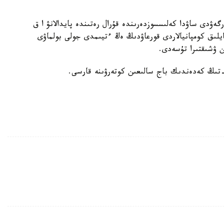
رگەۋدى ساۋدا كەلىسسوزدەرىندە قۇرال رەتىندە پايدالانۋ ا ق
لىق كومپانيالاردى قورعاۋدىڭ ەڭ ءتيىمدى جولى بولماۋى
ن ۋشىقتىرا تۇسەدى.
تىڭ كەدەندىك باج سالىعىن كوتەرۋىنە قارسى.