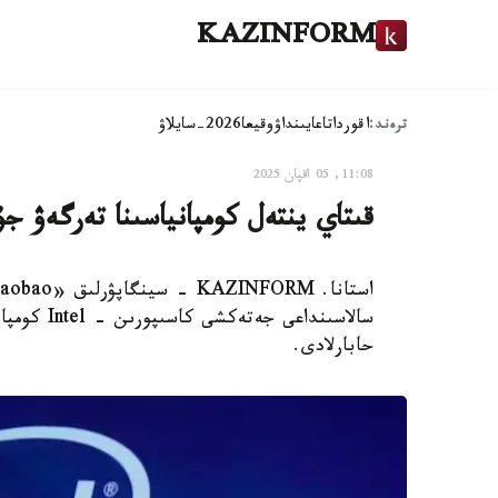
KAZINFORM
ترەند:
اقوردا
تاعايىنداۋ
وقيعا
2026-سايلاۋ
11:08, 05 اقپان 2025
قىتاي ينتەل كومپانياسىنا تەرگەۋ ج
سالاسىنداع
حابارلادى.