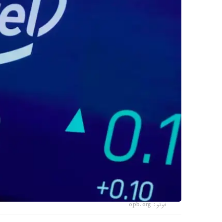
فوتو: opb.org