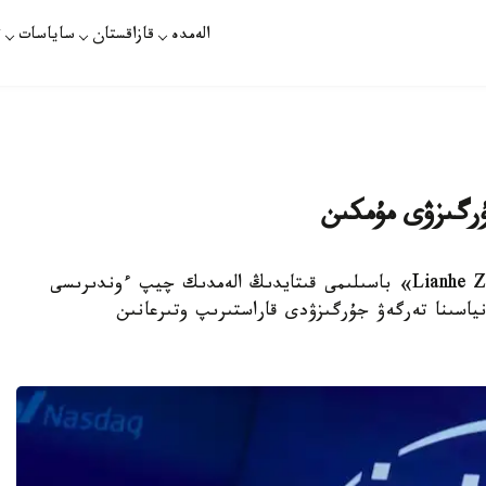
الەمدە
قازاقستان
ساياسات
ت
ۇرگىزۋى مۇمكىن
استانا. KAZINFORM - سينگاپۋرلىق «Lianhe Zaobao» باسىلىمى قىتايدىڭ الەمدىك چيپ ءوندىرىسى
ى جەتەكشى كاسىپورىن - Intel كومپانياسىنا تەرگەۋ جۇرگىزۋدى قاراستىرىپ وتىرعانىن