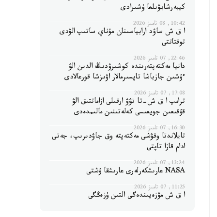
كيبەرشابۋىلعا ۇشىرادى
10:42, 08 تامىز 2026
ا ق ش ساۋد ارابياسىنان مۇناي ساتىپ الۋدى
توقتاتتى
22:46, 07 تامىز 2026
دانيا مەكتەپتەرىندە كوشىرۋدىڭ الدىن الۋ
ءۇشىن جازباشا تاپسىرمالار اۋىزشا قورعالادى
17:08, 07 تامىز 2026
ترامپ ا ق ش-تا تۋۋ ارقىلى ازاماتتىق الۋ
قۇقىعىن جويعىسى كەلەتىنىن مالىمدەدى
16:30, 07 تامىز 2026
تايلاندتا وقۋشى مەكتەپتە وق جاۋدىرىپ، جەتى
ادام قازا تاپتى
13:24, 07 تامىز 2026
NASA عارىشكەرلەرى عارىشقا ۇشتى
11:25, 07 تامىز 2026
ا ق ش مۋزەيىندەگى التىن ۇزەڭگى