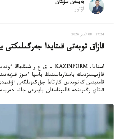
بەيسەن سۇلتان
اۆتور
17:24, 08 تامىز 2026
قازاق توبەتى قىتايدا جەرگىلىكتى ي
استانا. KAZINFORM – ق ح ر ش
قاۋىپسىزدىك باسقارماسىنىڭ باسپا ءسوز قىزمەتىن
قامتيتىن گەنومدىق كارتاعا جۇرگىزىلگەن اۋقىم
قىتاي وڭىرىندە قالىپتاسقان بايىرعى جانە دەربە