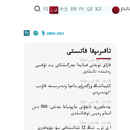
الداۋ
KZ
QZ
РУ
EN
中文
ق ز
ЎЗ
تاقىرىپقا قاتىستى
17:24, 08 تامىز 2026
قازاق توبەتى قىتايدا جەرگىلىكتى يت تۇقىمى
رەتىندە تانىلدى
16:18, 08 تامىز 2026
كليماتتىڭ وزگەرۋى ماتچا وندىرىسىنە قاۋىپ
ءتوندىردى
14:07, 08 تامىز 2026
«دەلفين» تايفۋنى جاپونياعا جەتتى: 500 دەن
استام رەيس توقتاتىلدى
11:40, 08 تامىز 2026
ا ق ش- تىڭ 12 شتاتىنداعى سۋ جۇيەلەرى