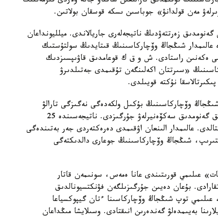
ركاسىنىڭ تۇقىمدىق تازالىعىن ساقتاۋ جانە ولاردى قىزمەتتىك
ىرلەۋ مەن قولدانۋ» جوباسىن ىسكە قوسقان بولاتىن.
 گەنومدىق زەرتتەۋدىڭ ناتيجەلەرى جاريالاندى. ميلليونداعان
دە عالىمدار شىڭجاڭ وۆچاركاسىنىڭ قىتايدىڭ سولتۇستىك
ىمى ەكەنىن راستادى. ش و ق ك قوعامدىق قاۋىپسىزدىك
كاسىنىڭ «سىرتتان اكەلىنگەن تۇقىمدى جەتىلدىرۋ
پىكىرتالاسقا نۇكتە قويىلدى.
 شىڭجاڭ وۆچاركاسىنىڭ بۇكىل ولكەدەگى نەگىزگى تارالۋ
ايماقتارىن ارالاپ، 109 داراباسقا جوعارى ساپالى تولىق گەنومدىق سەكۆەنيرلەۋ جۇرگىزدى. ناتيجەسىندە 25
قتالدى. عالىمدار الىنعان اۋقىمدى دەرەكتەردى جەر بەتىندەگى
لىستىرىپ، شىڭجاڭ وۆچاركاسىنىڭ جوعارى دالدىكتەگى
ات» عىلىمي قورىتىندى عانا ەمەس، سونىمەن قاتار
اتقارادى. بۇعان دەيىن جۇرگىزىلگەن فۋنكتسيونالدىق
، عىلىمي توپ شىڭجاڭ وۆچاركاسىنا ءتان گيپوكسياعا
ارىنا بەيىمدەلۋ گەندەرىن انىقتادى. وسىلايشا مىڭداعان