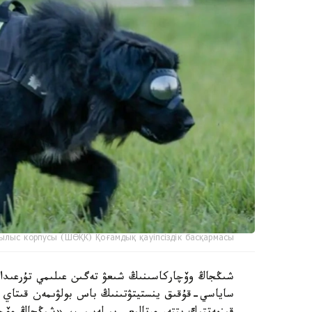
ылыс корпусы (ШӨҚК) Қоғамдық қауіпсіздік басқармасы
ساياسي-قۇقىق ينستيتۋتىنىڭ باس بولۋىمەن قىتاي عى