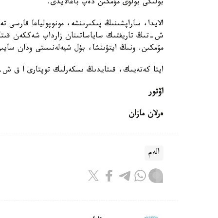
بولىگى بولۋى مۇمكىن دەپ باعالايدى.
الايدا، ساراپشىنىڭ پىكىرىنشە، مونوپولياعا قارسى تە
ش-تىڭ تاريفتىك ساياساتىنان زارداپ شەككەن قىتاي
مۇمكىن. ونىڭ ايتۋىنشا، بۇل شيەلەنىستى ودان سايى
ايتا كەتەيىك، قىتايدىڭ ىسكەرلىك توپتارى ا ق ش-
اۆتور
ەرلان مازان
الەم