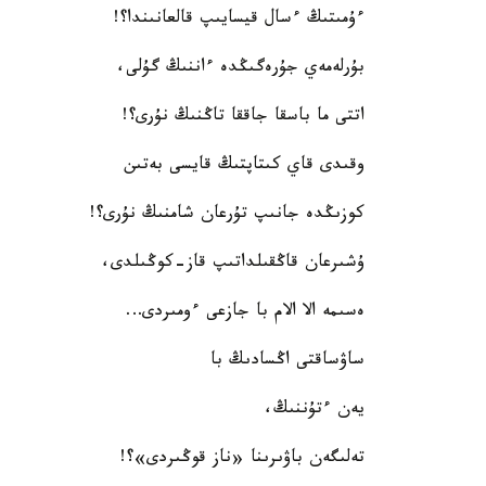
ءۇمىتىڭ ءسال قيسايىپ قالعانىندا؟!
بۇرلەمەي جۇرەگىڭدە ءاننىڭ گۇلى،
اتتى ما باسقا جاققا تاڭنىڭ نۇرى؟!
وقىدى قاي كىتاپتىڭ قايسى بەتىن
كوزىڭدە جانىپ تۇرعان شامنىڭ نۇرى؟!
ۇشىرعان قاڭقىلداتىپ قاز-كوڭىلدى،
ەسىمە الا الام با جازعى ءومىردى…
ساۋساقتى اڭسادىڭ با
يەن ءتۇننىڭ،
تەلىگەن باۋىرىنا «ناز قوڭىردى»؟!