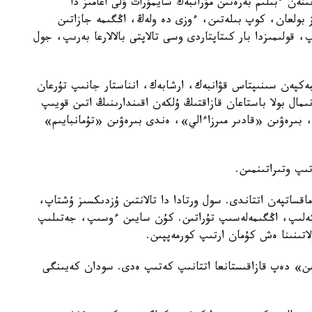
ىنەن ءبىلىم بەرەتىن مۇراتبەك شايمۇرات ۇلى اعامىز دا
 بولعان، كوپ بىلەتىن، ءوزى دە ولەڭ، اڭگىمە جازاتىن
قولىمىزدا بار كىتاپتاردى وسى تالاپتى بالالارعا بەرىپ، جول
مبەكپەن سىنىپتاس قۋانبەك، ارشابەك، انناستار جانىپ تۇرعان
ىمال بولا باستاعان قازاقتىڭ ۇلكەن اقىندارىنىڭ اتىن قويىپ
، بىرەۋىن «قادىر مىرزاءالي»، ەندى بىرەۋىن «تۇمانبايىم»
ىپ وتىراتىنمىن.
اقساتپەن اتتاندى. سول ورتادا دا تالانتىن ۇزدىكسىز ۇشتاپ،
 كەلىپ، اڭگىمەلەسىپ تۇراتىن. كۇن سايىن ءوسىپ، جەتىلىپ
لاتىنىنا ەش كۇمان ارتىپ كورمەپپىن.
ىن» دەپ قازاقىستانعا اتتانىپ كەتىپ ەدى. سودان كەيىنگى