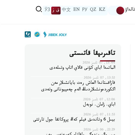
الداۋ
KZ
QZ
РУ
EN
中文
ق ز
ЎЗ
تاقىرىپقا قاتىستى
15:44, 07 تامىز 2026
الماتىدا اباي كۇنى قالاي اتاپ وتىلەدى
13:52, 07 تامىز 2026
قازاقستاندا العاش رەت بايانشىلار مەن
اككوردەونشىلاردىڭ الەم چەمپيوناتى وتەدى
12:06, 07 تامىز 2026
اباي. زامان. نوبەل
11:53, 07 تامىز 2026
بيىل 6 وتاندىق فيلم كەڭ پروكاتقا جول تارتتى
22:29, 06 تامىز 2026