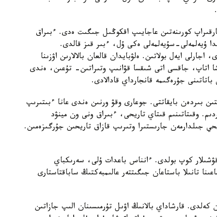
ارقىراپ كورىنەتىن عاجايىپ اقكوڭىل جىگىت ەدى. ءبىراق
دا ۇيەلمەلى-سۇيەلمەلى ەكى ۇل، ءبىر قىز قالدى.
 اجارلى ايەل بولاتىن. ەلۋبايدان قالعان بالالارىن اۋزىنا
ا اتاپ، جاقسى اتى شىقسا قۋانىپ وتىراتىن- تۇعىن، ەندى
ى باتاتىنى جۇرەگىمە قانجارداي قادالادى.
تىن بىردەن بايقاتتى. جوعارى وقۋ ورنىن ەندى عانا ءبىتىرىپ
دىم. وقىتاتىنىم قىتاي تاريحى، ءبىراق ونى ون مينۋد
يحي جىلدارمەن جارىستىرا وتىرىپ قازاق تاريحىن جۇرگىزەمىن.
ۋشىلار كوپ بولدى. ءانناس باعدات ۇلى، سەرىكباي
عىنا تانىلا باستاعان جىگىتتەر عالىمبەكتىڭ ساباقتاستارى
 كەلدى. قارشاداي بالانىڭ اۋىل تۇرمىسىنان الىپ جازاتىن