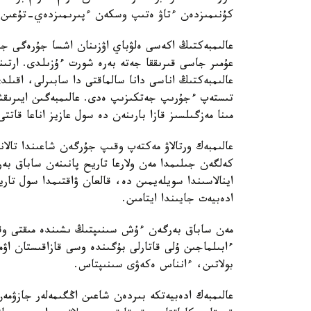
كۇنىمىزدەن ءتاۋ ەتىپ وسكەن ءپىرىمىزدەي-تۇعىن.
عالىمبەكتىڭ اكەسى ەلۋباي اۋزىنان اشسا جۇرەگى ج
عۇمىر جاسى قىرىققا جەتە بەرە شورت ءۇزىلدى. ارتىن
عالىمبەكتىڭ اناسى دانا سالماقتى دا سابىرلى، اقىلدى،
تىستەپ ءجۇرىپ جەتكىزىپ ەدى. عالىمبەگىن ايىرىقش
مىنا مەزگىلسىز قازا بارىنەن دە سول عازيز اناعا قاتت
عالىمبەك ورتالاۋ مەكتەپ وقىپ جۇرگەن شاعىندا تالان
كەلگەن جىلىمدا مەن ولارعا تاريح پانىنەن ساباق بەر
اينالاسىندا سويلەيمىن دە، قالعان ۋاقتىمدا سول تار
ادەبيەت جايىندا ايتامىن.
مەن ساباق بەرگەن ءۇش سىنىپتىڭ ىشىندە مىقتى وق
ءابىلماجىن ۇلى قاتارلى بۇگىندە وسى قازاقىستان اۋما
بولاتىن، ءانناس ەكەۋى سىنىپتاس.
عالىمبەك ادەبيەتكە بىردەن شاعىن اڭگىمەلەر جازۋمەن