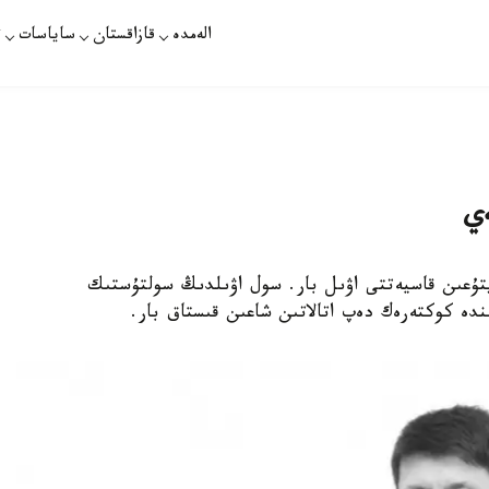
الەمدە
قازاقستان
ساياسات
ت
ەي
ەيتۇعىن قاسيەتتى اۋىل بار. سول اۋىلدىڭ سولتۇستىك
ە كوكتەرەك دەپ اتالاتىن شاعىن قىستاق بار.