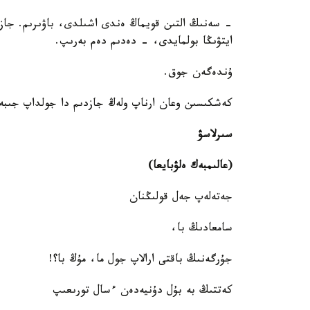
- سەنىڭ التىن قويماڭ ەندى اشىلدى، باۋىرىم. جاز
ايتۋىڭا بولمايدى، - دەدىم دەم بەرىپ.
ۇندەگەن جوق.
كەشكىسىن وعان ارناپ ولەڭ جازدىم دا جولداپ جىبەر
سىرلاسۋ
(عالىمبەك ەلۋبايعا)
جەتەلەپ جەل قولىڭنان
سامعادىڭ با،
جۇرگەنىڭ باقتى ارالاپ جول ما، مۇڭ با؟!
كەتتىڭ بە بۇل دۇنيەدەن ءسال تورىعىپ