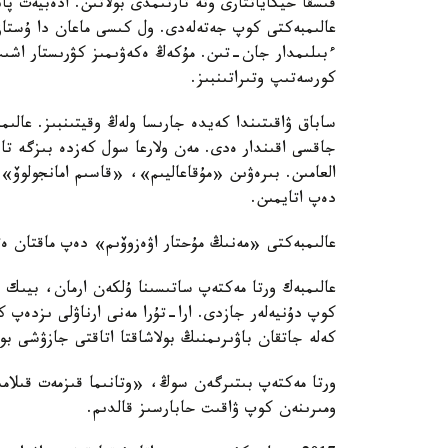
قىسقا حيكاياتتارى وتە تارتىمدى بولاتىن. ادەبيەت پان
عالىمبەكتى كوپ جەتەلەدى. ول كىسى ماعان دا ۇستاز
ءبىلىمدار جان-تىن. مۇكەڭ ەكەۋىمىز كۋرىستار اشىپ، 
كورسەتىپ وتىراتىنبىز.
ساباق ۋاقىتىندا كەيدە جارىسا ولەڭ وقيتىنبىز. عالى
جاقسى اقىندار ەدى. مەن ولارعا سول كەزدە بىزگە تان
العامىن. بىرەۋىن «مۇقاعاليىم»، «قاسىم امانجولوۆ»
دەپ اتايمىن.
عالىمبەكتى «مەنىڭ مۇحتار اۋەزوۆىم» دەپ ماقتان ەت
عالىمبەك ورتا مەكتەپ ساتىسىنا ۇلكەن ارمان، بيىك م
كوپ دۇنيەلەر جازدى. ارا-تۇرا مەنى ارناۋلى ىزدەپ
كەلە جاتقان باۋىرىمنىڭ بولاشاقتا اتاقتى جازۋشى بو
ورتا مەكتەپ بىتىرگەن سوڭ، «وتانىما قىزمەت قىلام
ومىرىنەن كوپ ۋاقىت حابارسىز قالدىم.