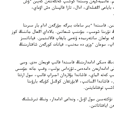
ردىم. عالىمبەكپەن وسىندا كوشىپ كەلگەننەن كەيىن ءۇش
باياعى اڭقىلداق، ادال، تازا قالپىنان ەش اۋماي،
ىن. قاسىندا ءبىر ساعات بىرگە جۇرگەن ادام بار سىرىنا
 نۇرىنا شومىپ، جۋىنىپ شىعاتىن. بالاداي اڭعال جاننىڭ كوز
ە بولعان ساتتەرىمدە ۇنەمى بايقاپ قالاتىنمىن. قياناتسىز
لداپ، سوعان ءوزى دە سەنىپ، قيانات كورگەن شاقتارىنىڭ
ڭ ەسكى ادامدارىنىڭ قاسىندا قالىپ قويعان ەدى. وسى
لى ادامدارمەن دامدەس-تۇزداس بولىپ، وقىپ جانە جۇمىس
 كەتە الماي، قاشاندا بۇلاردان اجىراپ قالىپ، سول ارتتا
، قاشاندا اڭساتىپ، الابۇرتقان كوڭىل كۇيگە بارۋىنا
اشىپ توقتامايتىن.
نۇكتەسىن سول اۋىل، ونداعى ادامدار، ونىڭ تىرشىلىك
ن اياقتاتاتىن.