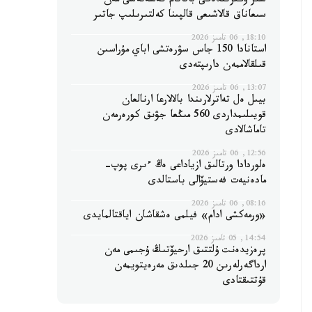
سىر وڭىرىندەگى باقاتام كەسەنەسى مەن
سىعاناق قالاشىعى قالپىنا كەلتىرىلىپ جاتىر
18:10, 06 تامىز 2026
استانادا 150 جاس سۋرەتشى اباي مۇراسىن
قىلقالاممەن دارىپتەدى
13:07, 06 تامىز 2026
بيىل ەل تەاترلارىندا بالالارعا ارنالعان
قويىلىمداردى 560 مىڭعا جۋىق كورەرمەن
تاماشالادى
12:56, 06 تامىز 2026
ەلوردادا ورتالىق ازياداعى ەڭ ءىرى پوپ-
مادەنيەت فەستيۆالى باستالدى
08:16, 06 تامىز 2026
«ورمەكشى ادام» فيلمى ەشقاشان اياقتالمايدى
14:54, 05 تامىز 2026
پرەزيدەنت ۇلتتىق ارحيۆتىڭ ۇجىمى مەن
ارداگەرلەرىن 20 جىلدىق مەرەيتويمەن
قۇتتىقتادى