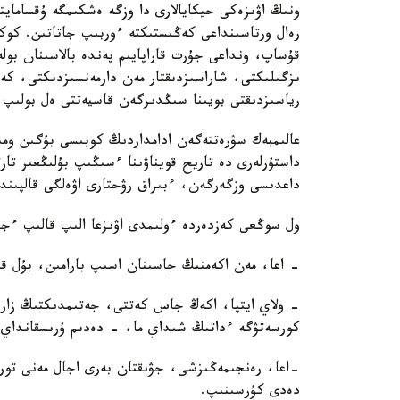
ونىڭ اۋىزەكى حيكايالارى دا وزگە ەشكىمگە ۇقسامايت
رەال ورتاسىنداعى كەڭىستىكتە ءوربىپ جاتاتىن. كوكت
قۇساپ، ونداعى جۇرت قاراپايىم پەندە بالاسىنان بول
ىزگىلىكتى، شاراسىزدىقتار مەن دارمەنسىزدىكتى، كە
رياسىزدىقتى بويىنا سىڭدىرگەن قاسيەتتى ەل بولىپ ا
عالىمبەك سۋرەتتەگەن ادامداردىڭ كوبىسى بۇگىن ومى
داستۇرلەرى دە تاريح قويناۋىنا ءسىڭىپ بۇلىڭعىر تا
داعدىسى وزگەرگەن، ءبىراق رۋحتارى اۋەلگى قالپىند
ول سوڭعى كەزدەردە ءولىمدى اۋىزعا الىپ قالىپ ءج
- اعا، مەن اكەمنىڭ جاسىنان اسىپ بارامىن، بۇل قا
- ولاي ايتپا، اكەڭ جاس كەتتى، جەتىمدىكتىڭ زارى
كورسەتۋگە ءداتىڭ شىداي ما، - دەدىم ۇرىسقانداي 
-اعا، رەنجىمەڭىزشى، جۋىقتان بەرى اجال مەنى تو
دەدى كۇرسىنىپ.