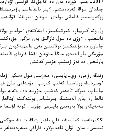
2017-جىلى كۇزدە مەن دە اتاجۇرتقا قونىس اۋدا
جىلدان سوڭ كەزدەستىم. ءبىر بايقاعانىم باۋىرىمنىڭ 
وزگەرىسسىز قالعانى بولدى. سوعان ايىرىقشا قۋاندىم.
ول وتە كىرپياز، كىرشىكسىز، اينەكتەي ءمولدىر بولات
قانىعىپ، ءوزى دە سول تازالىق پەن ىزگى جۇرەكتىڭ
جانارى دە مۇلتىكسىز بولاتىنىن مەن عالىمبەكپەن بىرگ
جۇرەگى بار الەمدى جاڭا جاۋعان اقشا قارداي قابى
بارلىعىن دە تەز ۇمىتىپ عۇمىر كەشتى.
ونىڭ رۋحى، وي-پايىمى، سەزىمى سول ەسكى اۋىلدى
ءومىردىڭ ورتاسىنا كەلىپ كىرىپ، مۇنداعى سان قي
جاساپ، بىرگە تاعدىر كەشىپ جۇرسە دە، ەتەنە بولىپ
قالعان، جان الەمىنىڭ ايىرىلماس بولشەگىنە اينالعان
سەبەپكەر بولا بەرەتىن بايىرعى جۇرت، كونە اۋىلعا ق
اڭگىمەلەسە كەتسەڭ، قاي تاقىرىپتىڭ دا ەڭ سوڭعى 
تىنىسى، سان الۋان تاعدىرلار، قازاقي مىنەزدەمەلەر مە