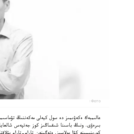
Фото:
عالىمبەك ەكەۋىمىز دە سول كيەلى مەكەننىڭ تۋماسىم
بىرەۋى. ونىڭ باسىنا شىقساڭىز كوز جەتپەس شالعايلارع
كورىنىسىنە كۋا بولاسىز. ەتەگىنەن تارام-تارام بۇلاقت