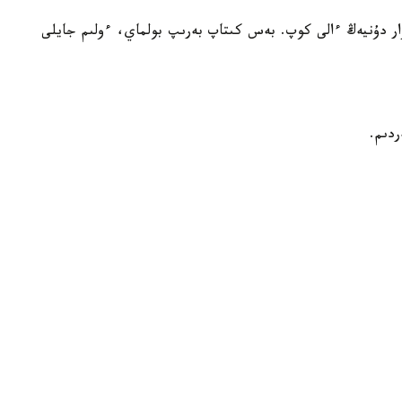
ار دۇنيەڭ ءالى كوپ. بەس كىتاپ بەرىپ بولماي، ءولىم جايلى
دىم.