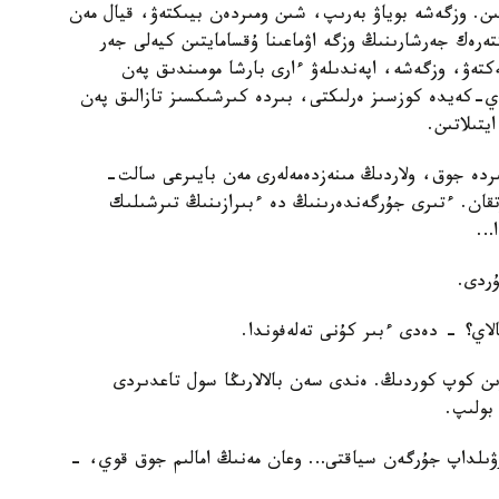
ىن. وزگەشە بوياۋ بەرىپ، شىن ومىردەن بيىكتەۋ، قيال مەن
ەرەك جەرشارىنىڭ وزگە اۋماعىنا ۇقسامايتىن كيەلى جەر
ەكتەۋ، وزگەشە، اپەندىلەۋ ءارى بارشا مومىندىق پەن
ي-كەيدە كوزسىز ەرلىكتى، بىردە كىرشىكسىز تازالىق پەن
يتىلاتىن.
ردە جوق، ولاردىڭ مىنەزدەمەلەرى مەن بايىرعى سالت-
رتقان. ءتىرى جۇرگەندەرىنىڭ دە ءبىرازىنىڭ تىرشىلىك
ا…
ۇردى.
لاي؟ - دەدى ءبىر كۇنى تەلەفوندا.
ن كوپ كوردىڭ. ەندى سەن بالالارىڭا سول تاعدىردى
بولىپ.
رۋىلداپ جۇرگەن سياقتى… وعان مەنىڭ امالىم جوق قوي، -