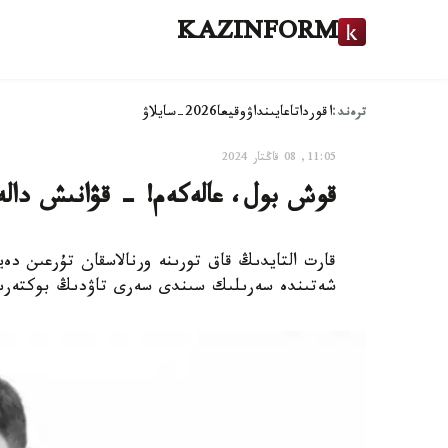
KAZINFORM
ترەند:
اقوردا
تاعايىنداۋ
وقيعا
2026-سايلاۋ
11:05, 08 قاڭتار 2024
قوش بول، عالەكەم! - قۋانىش دال
قارت التايدىڭ قاق تورىنە ورنالاسقان تۇرعىن د
شەتىندە سەرىلىك سىندى سەرى تاۋدىڭ بوكتەرىند