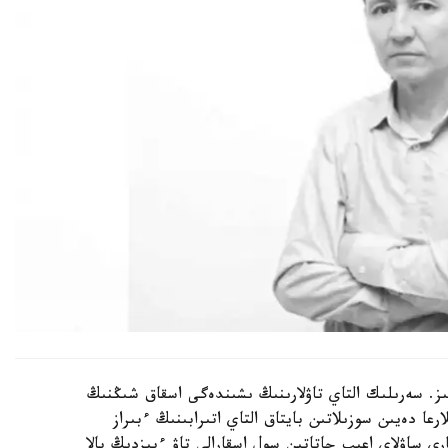
ىز. سەرىلىك التاي تاۋلارىنىڭ ىشىندەگى اسقاق شىڭنىڭ
ا دەيىن سوزىلاتىن بايتاق التاي اتىرابىنىڭ ءبىراز
ارى ساۋلاي اعىپ جاتاتىن سول اسقارالى تاۋ ءبىزدىڭ بالا