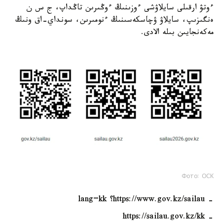
ءوتۋ ارقىلى سايلاۋشى ءوزىنىڭ ءوڭىرىن تاڭداپ، ج س ن
ەنگىزىپ، سايلاۋ ۋچاسكەسىنىڭ ءنومىرىن، سونداي-اق ونىڭ
مەكەنجايىن بىلە الادى.
Фото: ОСК
- https://www.gov.kz/sailau؟ lang=kk
- https://sailau.gov.kz/kk