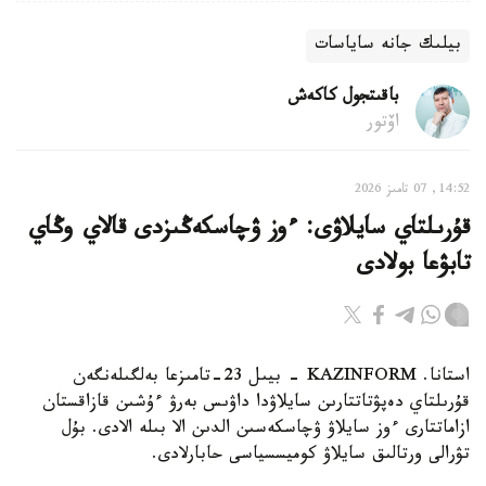
بيلىك جانە ساياسات
باقىتجول كاكەش
اۆتور
14:52, 07 تامىز 2026
قۇرىلتاي سايلاۋى: ءوز ۋچاسكەڭىزدى قالاي وڭاي
تابۋعا بولادى
استانا. KAZINFORM - بيىل 23-تامىزعا بەلگىلەنگەن
قۇرىلتاي دەپۋتاتتارىن سايلاۋدا داۋىس بەرۋ ءۇشىن قازاقستان
ازاماتتارى ءوز سايلاۋ ۋچاسكەسىن الدىن الا بىلە الادى. بۇل
تۋرالى ورتالىق سايلاۋ كوميسسياسى حابارلادى.