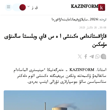
KAZINFORM
ق ز
ترەند:
2026-سايلاۋ
وقيعا
تاعايىنداۋ
اقوردا
20:08, 28 قاڭتار 2025
قازاقستانداعى ەكىنشى ا ە س قاي وبلىستا سالىنۋى
مۇمكىن
استانا. KAZINFORM - ەنەرگەتيكا ءمينيسترى الماسادام
ساتقاليەۆ ۇكىمەتتە وتكەن بريفينگتە ەكىنشى اتوم ەلەكتر
ستانسياسىن سالۋ جوسپارلارى تۋرالى ايتىپ بەردى.