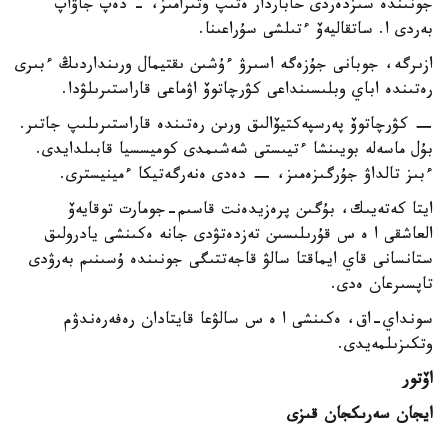
جونىندە سىزدەردى حاباردار ەتىپ وتىرامىز، - دەپ جاۋاپ
بەردى ا. ساتقاليەۆ ءتىلشى سۇراعىنا.
ازىرگە، جوبانى جۇزەگە اسىرۋ ءۇشىن ىقتيمال ورىنداردىڭ ءبىرى
رەتىندە اباي وبلىسىنداعى كۋرچاتوۆ اۋماعى قاراستىرىلۋدا.
− كۋرچاتوۆ پەرسپەكتيۆالىق ورىن رەتىندە قاراستىرىلىپ جاتىر.
بۇل ماسەلە بويىنشا ءتيىستى شەشىمدى كوميسسيا قابىلدايدى.
ءبىز تالداۋ جۇرگىزەمىز، − دەدى ەنەرگەتيكا ءمينيسترى.
ايتا كەتەيىك، بۇگىن پرەزيدەنت قاسىم-جومارت توقايەۆ
العاشقى ا ە س قۇرىلىسىن تەزدەتۋدى جانە ەكىنشى يادرولىق
ستانسانى قاي ايماقتا سالۋ قاجەتتىگى جونىندە ۇسىنىم بەرۋدى
تاپسىرعان ەدى.
سونداي-اق، ەكىنشى ا ە س سالۋعا قايتادان رەفەرەندۋم
وتكىزىلمەيدى.
اۆتور
ايجان سەرىكجان قىزى