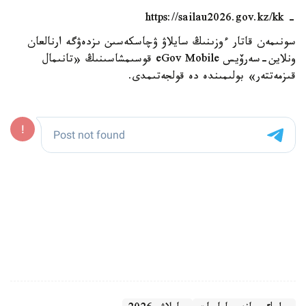
- https://sailau2026.gov.kz/kk
سونىمەن قاتار ءوزىنىڭ سايلاۋ ۋچاسكەسىن ىزدەۋگە ارنالعان
ونلاين-سەرۆيس eGov Mobile قوسىمشاسىنىڭ «تانىمال
قىزمەتتەر» بولىمىندە دە قولجەتىمدى.