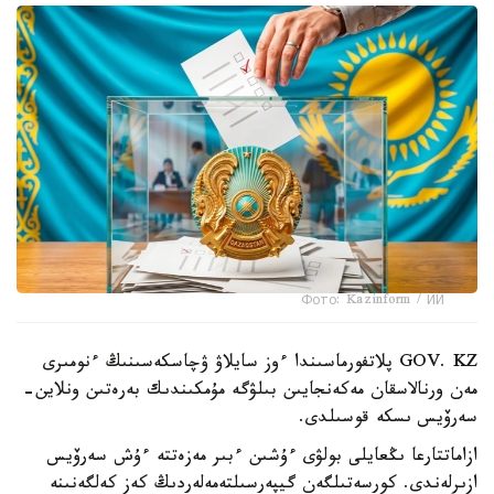
Фото: Kazinform / ИИ
GOV. KZ پلاتفورماسىندا ءوز سايلاۋ ۋچاسكەسىنىڭ ءنومىرى
مەن ورنالاسقان مەكەنجايىن بىلۋگە مۇمكىندىك بەرەتىن ونلاين-
سەرۆيس ىسكە قوسىلدى.
ازاماتتارعا ىڭعايلى بولۋى ءۇشىن ءبىر مەزەتتە ءۇش سەرۆيس
ازىرلەندى. كورسەتىلگەن گيپەرسىلتەمەلەردىڭ كەز كەلگەنىنە