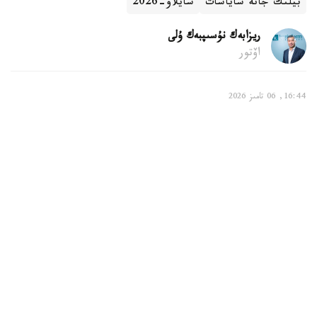
بيلىك جانە ساياسات
سايلاۋ-2026
ريزابەك نۇسىپبەك ۇلى
اۆتور
16:44, 06 تامىز 2026
بالالى وتباسىلارعا قانداي تولەمدەر قاراستىرىلعان
استانا. KAZINFORM - استانادا بالالى وتباسىلاردى قولداۋ
جۇيەسى مەملەكەتتىك جاردەماقىلاردى، مەملەكەتتىك الەۋمەتتىك
ساقتاندىرۋ قورىنان تولەنەتىن تولەمدەردى، كوپبالالى وتباسىلار
مەن ماراپاتتالعان انالاردى، سونداي-اق مۇگەدەكتىگى بار
بالالاردى تاربيەلەپ وتىرعان اتا-انالاردى قولداۋ شارالارىن
قامتيدى. بۇل تۋرالى استانا قالاسى بويىنشا الەۋمەتتىك قورعاۋ
سالاسىندا رەتتەۋ جانە باقىلاۋ دەپارتامەنتىنىڭ باسشىسى اسقار
ايماعامبەتوۆ مالىمدەدى.