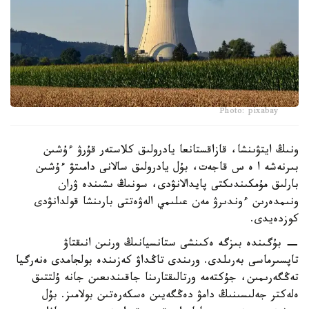
Photo: pixabay
ونىڭ ايتۋىنشا، قازاقستانعا يادرولىق كلاستەر قۇرۋ ءۇشىن
بىرنەشە ا ە س قاجەت، بۇل يادرولىق سالانى دامىتۋ ءۇشىن
بارلىق مۇمكىندىكتى پايدالانۋدى، سونىڭ ىشىندە ۋران
ونىمدەرىن ءوندىرۋ مەن عىلىمي الەۋەتتى بارىنشا قولدانۋدى
كوزدەيدى.
− بۇگىندە بىزگە ەكىنشى ستانسيانىڭ ورنىن انىقتاۋ
تاپسىرماسى بەرىلدى. ورىندى تاڭداۋ كەزىندە بولجامدى ەنەرگيا
تەڭگەرىمىن، جۇكتەمە ورتالىقتارىنا جاقىندىعىن جانە ۇلتتىق
ەلەكتر جەلىسىنىڭ دامۋ دەڭگەيىن ەسكەرەتىن بولامىز. بۇل