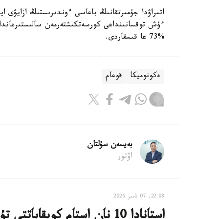
اتىراۋدا جۇمىرتقانىڭ باعاسى ءوندىرىستىڭ ازايۋى 
%73 عا قىسقاردى.
ەكونوميكا
قوعام
بەيسەن سۇلتان
اۆتور
22:08, 07 تامىز 2026
استانادا 10 نان استام كوپقاب