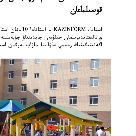
قوسىلماعان
استانا. AZINFORM
اگەنتتىگىنىڭ رەسمي ساۋالىنا جاۋاپ بەرگەن استا