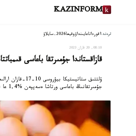
KAZINFORM
ترەند:
اقوردا
تاعايىنداۋ
وقيعا
2026-سايلاۋ
08:10, 20 قازان 2023
قازاقستاندا جۇمىرتقا باعاسى قىمباتتا
جۇمىرتقانىڭ باعاسى ورتاشا ەسەپپەن %1,4 عا قىمباتتاعانىن مالىمدەدى.