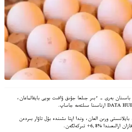
 قاراشا ايىنىڭ باسىنان بەرى - ءبىر جىلعا جۋىق ۋاقىت بويى بايقالماعان،
ايلانىستى ورىن العان، وندا اپتا ىشىندە بۇل تاۋار بىردەن