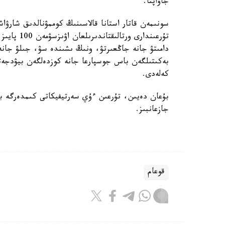
جاۋاپتا.
سونىمەن قاتار استانا قالاسىنىڭ كوممۋنالدىق شارۋاش
تۇرعىندارى 
دامىتۋ جانە جاڭعىرتۋ، ونىڭ ىشىندە سۋ، جىلۋ جانە 
بەكىتىلگەن باس جوسپارعا جانە كوزدەلگەن بيۋدجەتت
كەلەدى.
بۇعان دەيىن، تۇرعىن ءۇي سەرتيفيكاتى كىمدەرگە بە
جازعانبىز.
قوعام