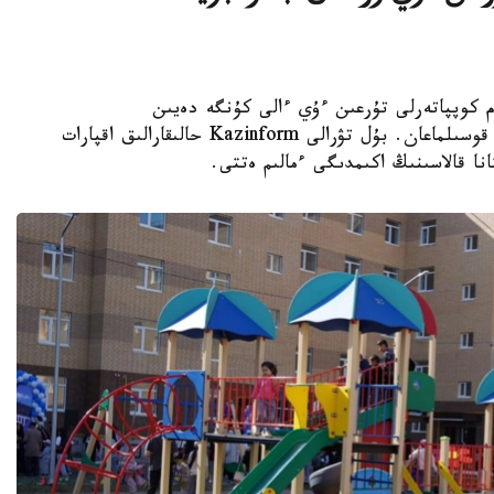
K - استانادا 10-نان استام كوپپاتەرلى تۇرعىن ءۇي ءالى كۇنگە دەيىن
ورتالىقتاندىرىلعان جىلۋمەن جابدىقتاۋ جۇيەسىنە قوسىلماعان. بۇل تۋرالى Kazinform حالىقارالىق اقپارات
نا قالاسىنىڭ اكىمدىگى ءمالىم ەتتى.