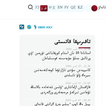
الداۋ
KZ
QZ
РУ
EN
中文
ق ز
ЎЗ
تاقىرىپقا قاتىستى
22:08, 07 تامىز 2026
استانادا 10 نان استام كوپقاباتتى تۇرعىن ءۇي
ورتالىق جىلۋ جۇيەسىنە قوسىلماعان
21:30, 07 تامىز 2026
كاسپيدەن سۋدى تازارتۋعا كومەكتەسەتىن
سيرەك ۇلۋ تابىلدى
21:09, 07 تامىز 2026
قازاقستان ازاماتتارى ءۇشىن شەتەلدە بالانىڭ
تۋعانىن تىركەۋ ەرەجەلەرى وزگەردى
20:45, 07 تامىز 2026
بيىل ەڭ كوپ ءبىلىم بەرۋ گرانتى قانداي