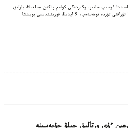
اياسىندا ءوسىپ جاتىر. وڭىردەگى كولەم وتكەن جىلدىڭ بارلىق
ءۇش توقسانىنداعى كورسەتكىشتەرمەن سالىستىرعاندا تۇراقتى تۇردە تومەندەپ، 9 ايدىڭ قورىتىندىسى بويىنشا
اتتى تۇرعىن ءۇي ورتالىق جىلۋ جۇيەسىنە