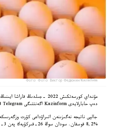
Фото: Фото: Виктор Федюнин/Kazinform
مۇنداي كورسەتكىش 2022 -جىلدىڭ
دەپ حابارلايدى Kazinform اگەنتتىگى DATA HUB Telegram ارناسىنا سىلتەمە جاساپ.
جالپى ناتيجە نەگىزىنەن اتىراۋداعى كۇرت وزگەرىسكە ب
%8,2 قوسقان. سودان سوڭ 26-قىركۇيەك پەن 3-قازان ارالىعىندا %6,8+ تىركەلگەن.