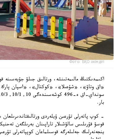
Фото: БҚО әкімдігі
اكىمدىكتىڭ مالىمەتىنشە، ورتالىق جىلۋ جۇيەسىنە قو
«اق وتاۋ»، «شۇعىلا»، «كوكتال»، «اسپان پارك و
بار.
- كوپ پاتەرلى تۇرعىن ۇيلەردى ورتالىقتاندىرىلعان 
قوسۋ قۇرىلىس سالۋشىلار تاراپىنان بەرىلگەن تەحنيك
ينجەنەرلىك جەلىلەرگە قوسىلماعان كوپپاتەرلى تۇرعى