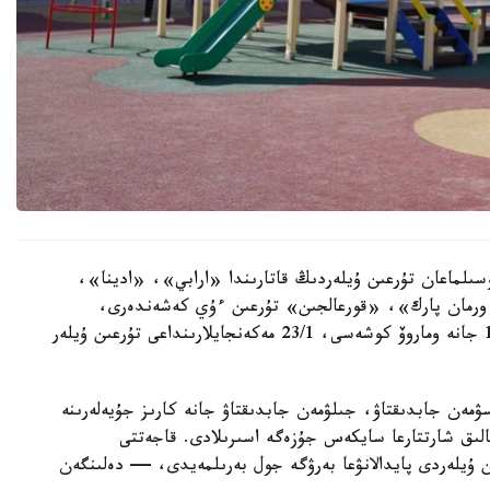
سىلماعان تۇرعىن ۇيلەردىڭ قاتارىندا «ارابي»، «ادينا»،
رمان پارك»، «قورعالجىن» تۇرعىن ءۇي كەشەندەرى،
سونداي-اق ە-496 كوشەسىندەگى 10, 10/1, 10/3 جانە وماروۆ كوشەسى، 23/1 مەكەنجايلارىنداعى تۇرعىن ۇيلەر
سۋمەن جابدىقتاۋ، جىلۋمەن جابدىقتاۋ جانە كارىز جۇيەلەرىنە
الىق شارتتارعا سايكەس جۇزەگە اسىرىلادى. قاجەتتى
ن ۇيلەردى پايدالانۋعا بەرۋگە جول بەرىلمەيدى، — دەلىنگەن