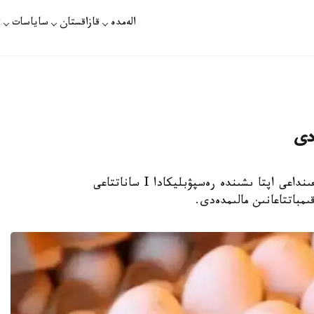
الەمدە
قازاقستان
ساياسات
ت
دى
ۇلتتىق ستاتيستيكا بيۋروسى 10-17-قازان ارالىعىنداعى اپتا ىشىندە رەسپۋبليكادا I ساناتتاعى