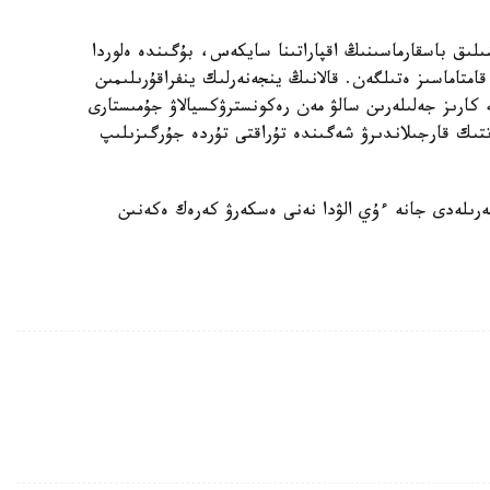
ىلىق باسقارماسىنىڭ اقپاراتىنا سايكەس، بۇگىندە ەلوردا
ورتالىقتاندىرىلعان اۋىزسۋمەن 100 پايىز قامتاماسىز ەتىلگەن. قالانىڭ ينجەنەرلىك ينفراقۇرىلىمىن
كارىز جەلىلەرىن سالۋ مەن رەكونسترۋكسيالاۋ جۇمىستارى
ىك قارجىلاندىرۋ شەگىندە تۇراقتى تۇردە جۇرگىزىلىپ
رىلەدى جانە ءۇي الۋدا نەنى ەسكەرۋ كەرەك ەكەنىن