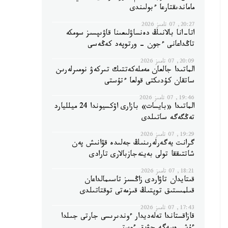
ماماندىقتارعا ءبولىندى
20:27, 07 تامىز 2026
اتا-انا بالانىڭ دەنساۋلىعىنا قاۋىپسىز سومكە
تاڭداعانى ءجون - ورتوپەد كەڭەسى
20:09, 07 تامىز 2026
الماتىدا جالعان مەملەكەتتىك تىركەۋ نومىرلەرىن
ساتقان كۇدىكتى قولعا ءتۇستى
19:46, 07 تامىز 2026
الماتىدا «بايسات» بازارى اۋكسيوندا 24 ميلليارد
تەڭگەگە ساتىلدى
19:29, 07 تامىز 2026
گرانت يەگەرلەرىنىڭ جەلىدە قۋانىش پەن
شاتتىققا تولى بەينەجازبالارى تارادى
18:21, 07 تامىز 2026
قىتايدان تاۋاردى زاڭسىز تاسىمالداعان
قىلمىستىق توپتىڭ قىزمەتى توقتاتىلدى
17:43, 07 تامىز 2026
قازاقستاندا تەلەديدار ءوندىرىسى جارتى جىلدا