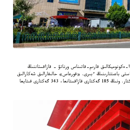
-ەكونوميكالىق قارىم-قاتىناس ورناتۋ - قازاقستاننىڭ
ستى باعىتتارىنىڭ ءبىرى. «قورعاس» حالىقارالىق شەكارالىق
ىنتىماقتاستىق ورتالىعىنىڭ جالپى اۋماعى - 600 گەكتار. ونىڭ 185 گەكتارى قازاقستانعا، 343 گەكتارى قىتايعا