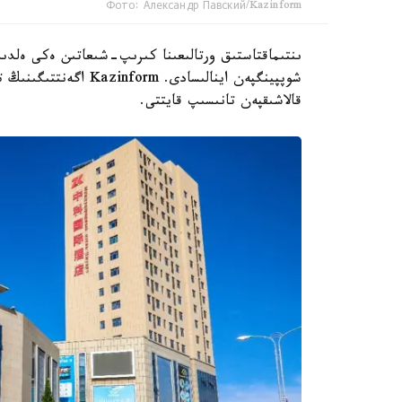
Фото: Александр Павский/Kazinform
ىنتىماقتاستىق ورتالىعىنا كىرىپ-شىعاتىن ەكى ەلدىڭ
شوپپينگپەن اينالىسادى.
قالاشىقپەن تانىسىپ قايتتى.