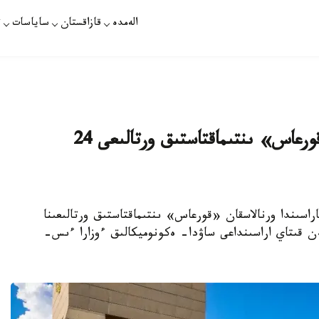
الەمدە
قازاقستان
ساياسات
ت
قازاقستان-قىتاي شەكاراسىنداعى «قورعاس» ىنتىماقتاستىق ورتالىعى 24
-قىتاي شەكاراسىندا ورنالاسقان «قورعاس» ىنتىماقتاستىق ورتالىعىنا
ن قىتاي اراسىنداعى ساۋدا- ەكونوميكالىق ءوزارا ءىس-