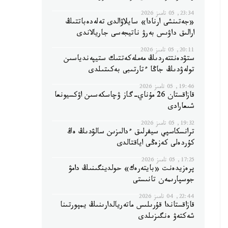
23:34, 05 تامىز 2026
«جەتىنشى ارنادا» سايلاۋالدى تەلەدەباتتىڭ
ارالىق داۋىس بەرۋ ناتيجەسى جاريالاندى
20:11, 05 تامىز 2026
ستۋدەنتتەردىڭ مەملەكەتتىك ستيپەندياسىن
تولەۋدىڭ جاڭا ءتارتىبى بەكىتىلدى
19:46, 05 تامىز 2026
قازاقستان 26 مۇناي-گاز ۋچاسكەسىن اۋكسيونعا
شىعارادى
19:32, 05 تامىز 2026
ترانسكاسپي سيفرلىق ءدالىزىن سالۋدىڭ ەڭ
كۇردەلى كەزەڭى اياقتالدى
17:25, 05 تامىز 2026
پرەزيدەنت «بايتەرەك» حولدينگىنىڭ دامۋ
جوسپارىمەن تانىستى
22:44, 04 تامىز 2026
قازاقستاندا قۇرىلىس ماتەريالدارىنىڭ يمپورتىنا
شەكتەۋ ەنگىزىلدى