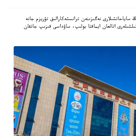
 ساياحاتشىلارى نەگىزىنەن ترانسشەكارالىق تۋريزم جانە
 Kazinform اگەنتتىگىنىڭ تىلشىلەرى اتالعان ايماقتا بولىپ، ساۋداسى قىزىپ جاتقان