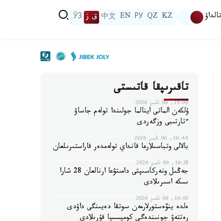
الداۋ
KZ
QZ
РУ
EN
中文
ق ز
ЎЗ
تاقىرىپقا قاتىستى
19:09, 06 تامىز 2026
ۇلكەن الماتى اينالما جولىندا تولەم جاساۋ
ءتارتىبى وزگەردى
16:44, 06 تامىز 2026
بالالى وتباسىلارعا قانداي تولەمدەر قاراستىرىلعان
16:28, 06 تامىز 2026
جەڭىل ونەركاسىپتى دامىتۋعا ارنالعان 28 شارا
ىسكە اسىرىلادى
16:05, 06 تامىز 2026
ەلدە ينۆەستورلارمەن سوتقا دەيىنگى داۋدى
رەتتەۋ جونىندەگى كوميسسيا قۇرىلادى