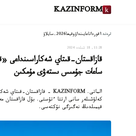
KAZINFORM
ترەند:
اقوردا
تاعايىنداۋ
وقيعا
2026-سايلاۋ
11:28, 18 شىلدە 2024
ساعات جۇمىس ىستەۋى مۇمكىن
الماتى. KAZINFORM - قازاقستان
كەلۋشىلەر سانى ارتتا ءتۇستى. بۇل قازاقستان مە
قيمىلدىڭ نەگىزگى نۇكتەسى.