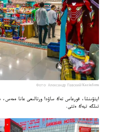
Фото: Александр Павский/Kazinform
ايتۋىنشا، قورعاس تەك ساۋدا ورتالىعى عانا ەمەس، سو
تىلگە تيەك ەتتى.