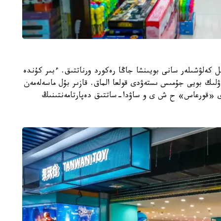
ل كەلۋشىلەر سانى بويىنشا جاڭا رەكورد ورناتتىق. ءبىر كۇندە
اۋلىك بويى جۇمىس ىستەۋدى قولعا الماق. قازىر بۇل ماسەلەمەن
ى «قورعاس» ح ش ى و ساۋدا-ساتتىق دەپارتامەنتىنىڭ