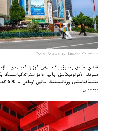
Фото: Александр Павский/Kazinform
قىتاي حالىق رەسپۋبليكاسىمەن ءوزارا ءتيىمدى ساۋدا
سىرتقى ەكونوميكالىق جالپى دامۋ ستراتەگياسىنىڭ با
تيەسىلى.