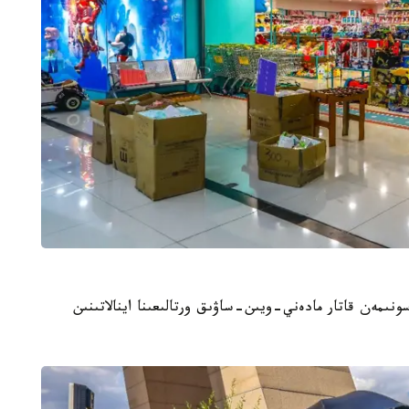
نىمەن قاتار مادەني-ويىن-ساۋىق ورتالىعىنا اينالاتىنىن