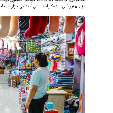
جابىلادى. جاقىندا 24 ساعات جۇمىس
بۇل «قورعاس» شەكاراسىنداعى كەشكى بازاردى دامى