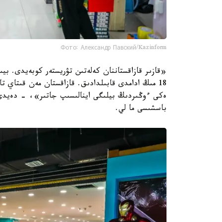
Фото: Александр Павский/Kazinform
«قازىر قازاقستاننان كەلەتىن تۋريستەر كوبەيدى. بيى
18 مىڭ ادامدى قابىلدادىق. قازاقستان مەن قىتاي ت
ەكى ءوڭىردىڭ بيلىگى اينالىسىپ جاتىر»، - دەيد
باسشىسى ما لي.