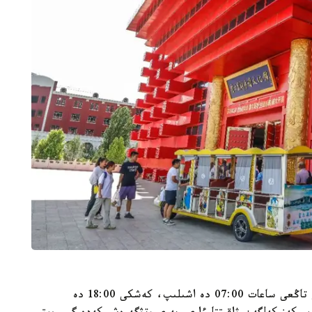
قازاقستان مەن قىتاي شەكاراسىنداعى باقىلاۋ بەكەتى تاڭعى ساعات 07:00 دە اشىلىپ، كەشكى 18:00 دە