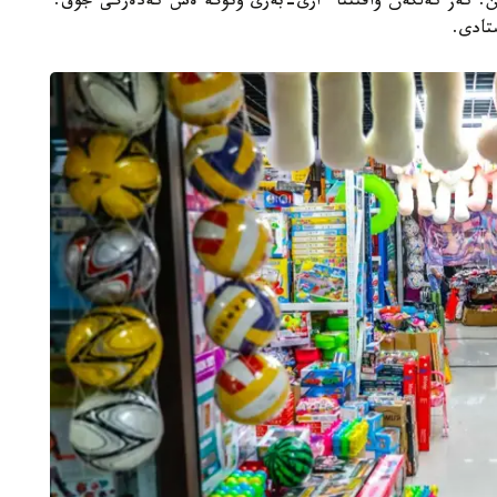
 ىستەۋى مۇمكىن. كەز كەلگەن ۋاقىتتا ءارى-بەرى وتۋگە ەش كەدەرگى جوق.
تادى.