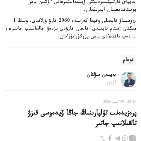
جاپپاي تارتىپتسىزدىكتى ۇيىمداستىرعانى ءۇشىن باس
بوستاندىعىنان ايىرىلعان.
«وسىناۋ قايعىلى وقيعا كەزىندە 2960 قارۋ ۇرلاندى. ونىڭ 1
مىڭنان استام تابىلدى. قالعان قارۋدى ىزدەۋ جالعاسىپ جاتىر»،
- دەپ ناقتىلادى باس پروكۋراتۋرادان.
قوعام
بەيسەن سۇلتان
اۆتور
20:17, 08 تامىز 2026
پرەزيدەنت تۇلپارىنىڭ جاڭا ۆيدەوسى قىزۋ
تالقىلانىپ جاتىر