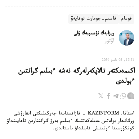
قوعام
قاسىم-جومارت توقايەۆ
ريزابەك نۇسىپبەك ۇلى
اۆتور
17:51, 08 تامىز 2026
اكىمدىكتەر تالاپكەرلەرگە نەشە ءبىلىم گرانتىن
ءبولدى
استانا. KAZINFORM - قازاقستاندا جەرگىلىكتى اتقارۋشى
ورگاندار بولەتىن مەملەكەتتىك ءبىلىم بەرۋ گرانتتارىن تاعايىنداۋ
كونكۋرسىنا ءوتىنىش قابىلداۋ باستالدى.