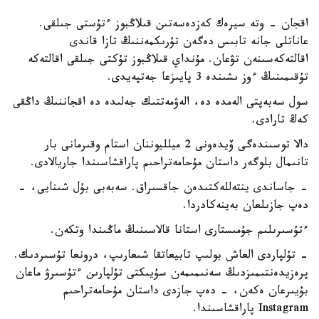
اقجان - وتە سيرەك كەزدەسەتىن قىلاڭبوز ءتۇستى جىلقى.
عاناتلى جانە تابىس دەگەن تۇرىكمەننىڭ تازا قاندى
اقالتەكەسىنەن تۋعان. مۇنداي قىلاڭبوز تۇكتى جىلقى اقالتەكە
تۇقىمىنىڭ ءوز ىشىندە 3 پايىزعا جەتپەيدى.
سول سەبەپتى الەمدە دە، الەۋمەتتىك جەلىدە دە اقجاننىڭ داڭقى
كەڭ تارادى.
دالا توسىندەگى ۆيدەونى 2 ميلليوننان استام وقىرمانى بار
تانىمال بلوگەر داستان مۇحامەتراحىم پاراقشاسىندا جاريالادى.
- جاساندى ينتەللەكتىدەن جاقسىراق. سەبەبى بۇل شىنايى، -
دەپ جازىلعان بەينەكادردا.
ءتۇسىرىلىم جۇمىستارى استانا قالاسىنىڭ ماڭىندا وتكەن.
- تۇلپاردى العاش بولىپ تابيعاتقا شىعارىپ، درونعا تۇسىردىك.
پرەزيدەنتىمىزدىڭ سەنىمىمەن سۇيىكتى تۇلپارىن ءتۇسىرۋ ماعان
بۇيىرعان ەكەن، - دەپ جازدى داستان مۇحامەتراحىم
Instagram پاراقشاسىندا.