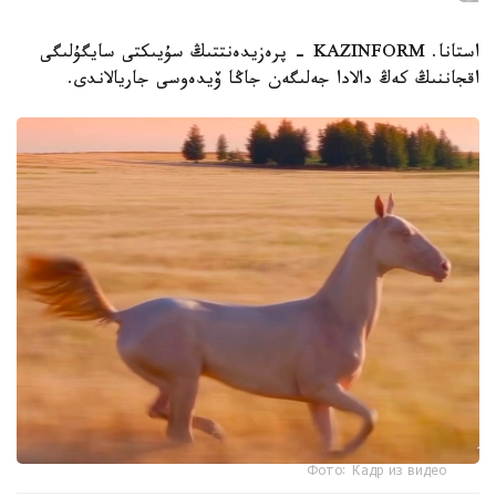
استانا. KAZINFORM - پرەزيدەنتتىڭ سۇيىكتى سايگۇلىگى
اقجاننىڭ كەڭ دالادا جەلىگەن جاڭا ۆيدەوسى جاريالاندى.
Фото: Кадр из видео