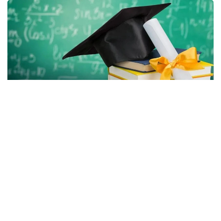
Фото: Gov.kz
بيىل اكىمدىكتەر باكالاۆريات، ماگيستراتۋرا جانە رەزيدەنتۋرا
باعدارلامالارى بويىنشا بارلىعى 2392 ءبىلىم گرانتىن ءبولدى،
دەپ حابارلايدى عىلىم جانە جوعارى ءبىلىم مينيسترلىگى.
جىل سايىن اكىمدىكتەر وڭىرلەرگە قاجەتتى جانە باسىم باعىتتار
بويىنشا مامانداردى ماقساتتى دايارلاۋ ءۇشىن ءبىلىم بەرۋ
گرانتتارىن ۇسىنادى.