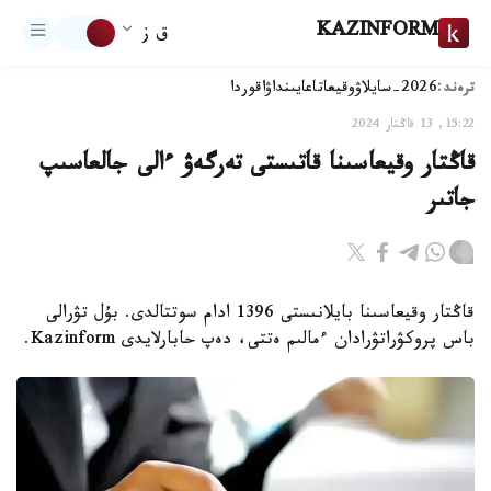
KAZINFORM
ق ز
ترەند:
2026-سايلاۋ
وقيعا
تاعايىنداۋ
اقوردا
15:22, 13 قاڭتار 2024
قاڭتار وقيعاسىنا قاتىستى تەرگەۋ ءالى جالعاسىپ
جاتىر
قاڭتار وقيعاسىنا بايلانىستى 1396 ادام سوتتالدى. بۇل تۋرالى
باس پروكۋراتۋرادان ءمالىم ەتتى، دەپ حابارلايدى Kazinform.