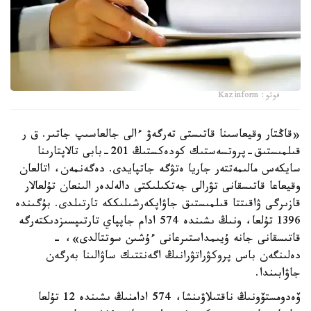
فوتو: Kazinform
«قاڭتار وقيعاسىنا قاتىستى تەرگەۋ ءالى جالعاسىپ جاتىر. ق ر
قىلمىستىق-پروتسەستىك كودەكستىڭ 201-بابى تالاپتارىنا
سايكەس مالىمەتتەر جاريا ەتۋگە جاتپايدى. دەگەنمەن، اتالعان
وقيعاعا قاتىسقانى تۋرالى جەتكىلىكتى دالەلدەر الىنعان تۇلعالار
قازىرگى ۋاقىتتا قىلمىستىق جاۋاپكەرشىلىككە تارتىلدى. بۇگىندە
1396 تۇلعا، ونىڭ ىشىندە 574 ادام جاپپاي تارتىپسىزدىكتەرگە
قاتىسقانى جانە ۇيىمداستىرعانى ءۇشىن سوتتالدى»، -
دەلىنگەن باس پروكۋراتۋرانىڭ اگەنتتىك ساۋالىنا بەرگەن
جاۋابىندا.
ۆەدومستۆونىڭ ناقتىلاۋىنشا، 574 ادامنىڭ ىشىندە 12 تۇلعا