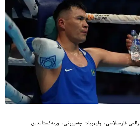
رالعى قارسىلاسى، وليمپيادا چەمپيونى، وزبەكستاندىق