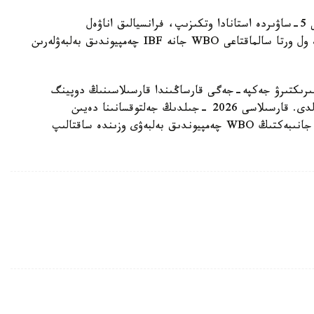
ءالىمحان ۇلى سوڭعى جەكپە-جەگىن 2025 -جىلعى 5-ساۋىردە استانادا وتكىزىپ، فرانسيالىق اناۋەل
نگاميسسەنگەنى نوكاۋتپەن جەڭدى. سول كەزدەسۋدە ول ورتا سالماقتاعى WBO جانە IBF چەمپيوندىق بەلبەۋلەرىن
مپيونىمەن وتەتىن بىرىكتىرۋ جەكپە-جەگى قارساڭىندا قارسىلاسىنىڭ دوپينگ
سىناماسى وڭ ناتيجە كورسەتىپ، كەزدەسۋ وتپەي قالدى. قارسىلاسى 2026 -جىلدىڭ جەلتوقسانىنا دەيىن
سپورتتان شەتتەتىلىپ، IBF تيتۋلىنان ايىرىلدى. ال جانىبەكتىڭ WBO چەمپيوندىق بەلبەۋى وزىندە ساقتالىپ