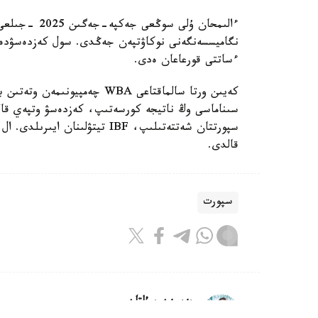
ءساتتى قورعاعان ەدى.
كەيىن ورتا سالماقتاعى WBA چە
قالدى.
سپورت
بەيسەن سۇلتان