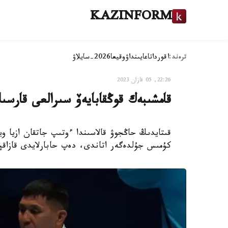
KAZINFORM
ترەند:
اقوردا
تاعايىنداۋ
وقيعا
2026-سايلاۋ
22:26, 05 قازان 2023
قامشىبەك قوڭقابايەۆ سىرالعى قارسى
قىتايدىڭ حاڭجوۋ قالاسىندا ءوتىپ جاتقان ازيا وي
كۇمىس جۇلدەگەر اتاندى، دەپ حابارلايدى قازاقپ