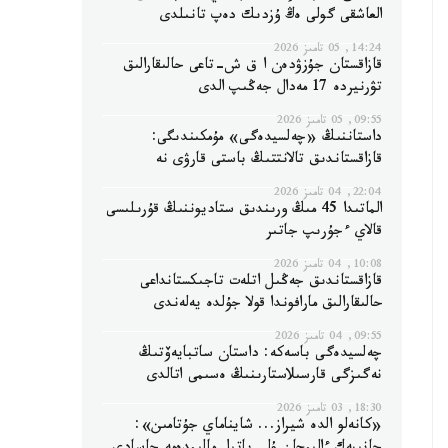
العاشقى گولى ەڭ ۇزدىك دەپ تانىلدى
14:24, 05 تامىز 2026
قازاقستان جۇزۋدەن ا ق ش-تاعى حالىقارالىق
تۋرنيردە 17 مەدال جەڭىپ الدى
09:55, 05 تامىز 2026
داستاننىڭ «چەلسيدەگى» مۇمكىندىگى:
قازاقستاندىق تالانتتىڭ باستى قارۋى نە
22:04, 04 تامىز 2026
الماتىدا 45 مىڭ ورىندىق ستاديوننىڭ قۇرىلىسى
قالاي ءجۇرىپ جاتىر
10:08, 04 تامىز 2026
قازاقستاندىق جەڭىل اتلەت تاجىكستانداعى
حالىقارالىق مارافوندا قولا جۇلدە يەلەندى
09:55, 04 تامىز 2026
چەلسيدەگى باسەكە: داستان ساتبايەۆتىڭ
نەگىزگى قارسىلاستارىنىڭ ەسىمى اتالدى
18:30, 03 تامىز 2026
«كانەلو الدە شيراز... شايناماي جۇتامىن»: