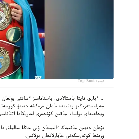
فوتو: Top Rank
- ءبارى قايتا باستالادى. باستامامىز ءساتتى بولعان 
جەرلەستەرىڭىز رەتىندە ماعان ەرەكشە دەمەۋ كورسەتى
ويداعىداي بولسا، جاقىن كۇندەرى امەريكاعا اتتانامىز
ورىنعا كوتەرىلگەنى حابارلانعان بولاتىن.