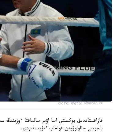
Фото: Фото: olympic.kz
قازاقستاندىق بوكسشى اسا اۋىر سالماقتا ءوزىنىڭ سى
باحودير جالولوۆپەن قولعاپ ءتۇيىستىردى.