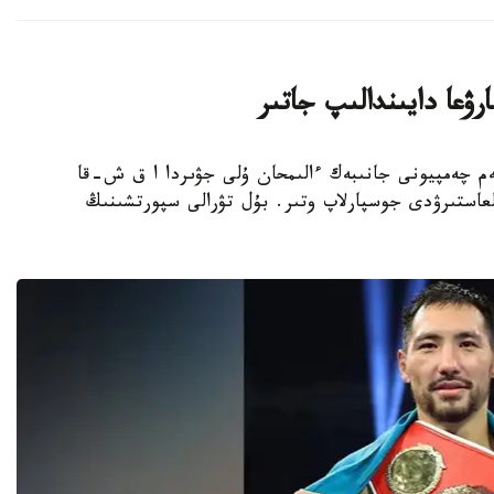
ۋعا دايىندالىپ جاتىر
بوكسشى، الەم چەمپيونى جانىبەك ءالىمحان ۇلى جۋىردا ا ق ش-قا
عاستىرۋدى جوسپارلاپ وتىر. بۇل تۋرالى سپورتشىنىڭ