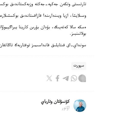
تارتىستى وتكەن جەكپە-جەكتە وزبەكستاندىق بوكسشى 4:0 ەسەبىمەن جەڭىسكە ج
وسىلايشا، ازيا ويىندارىندا قازاقستاندىق بوكسشىلارعا
ەسكە سالا كەتەيىك، بۇدان بۇرىن كارينا يبراگيموۆا
بولاتىنبىز.
سونداي-اق قىتايلىق قانداسىمىز توقتاربەك تاڭاتقان 
سپورت
كۇنسۇلتان وتارباي
اۆتور