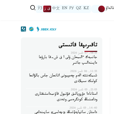
الداۋ
KZ
QZ
РУ
EN
中文
ق ز
ЎЗ
تاقىرىپقا قاتىستى
08:55, 07 تامىز 2026
جانىبەك ءالىمحان ۇلى ا ق ش-قا بارۋعا
دايىندالىپ جاتىر
11:55, 06 تامىز 2026
شىمكەنتتە الەم چەمپيونى اتانعان جاس بالۋانعا
كولىك سىيلادى
22:05, 05 تامىز 2026
استانادا ەۋروپالىق فۋتبول قاۋىمداستىقتارى
وداعىنىڭ كونگرەسى وتەدى
14:40, 05 تامىز 2026
داستان ساتپايەۆتىڭ «چەلسي» ساپىنداعى