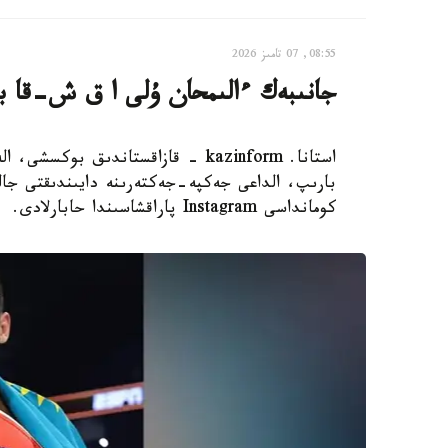
08:55, 07 تامىز 2026
جانىبەك ءالىمحان ۇلى ا ق ش-قا بار
استانا. kazinform - قازاقستاندىق 
بارىپ، الداعى جەكپە-جەكتەرىنە دايىندىقتى جال
كومانداسى Instagram پاراقشاسىندا حابارلادى.