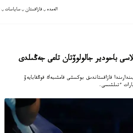
الەمدە
قازاقستان
ساياسات
ت
لاسى باحودير جالولوۆتان تاعى جەڭىلدى
ىندارىندا قازاقستاندىق بوكسشى قامشىبەك قوڭقابايەۆ
ارات ءتىلشىسى.