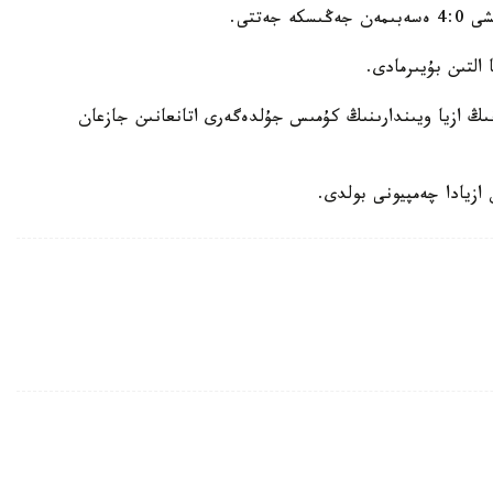
ەتتى.
 التىن بۇيىرمادى.
نىڭ ازيا ويىندارىنىڭ كۇمىس جۇلدەگەرى اتانعانىن جازعان
ازيادا چەمپيونى بولدى.