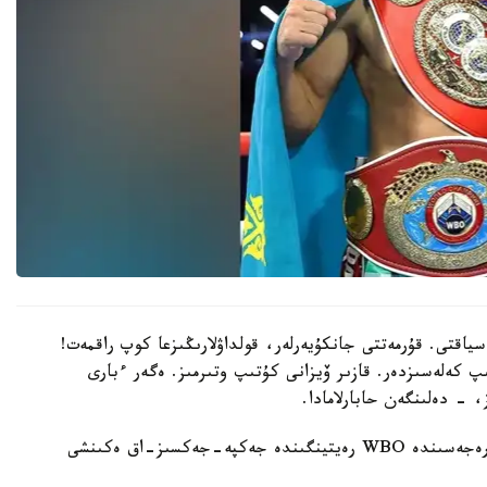
سياقتى. قۇرمەتتى جانكۇيەرلەر، قولداۋلارىڭىزعا كوپ راقمەت!
پ كەلەسىزدەر. قازىر ۆيزانى كۇتىپ وتىرمىز. ەگەر ءبارى
، - دەلىنگەن حابارلامادا.
بۇعان دەيىن جانىبەك ءالىمحان ۇلى جاڭا سالماق دارەجەسىندە WBO رەيتينگىندە جەكپە-جەكسىز-اق ەكىنشى