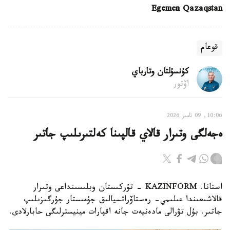
Egemen Qazaqstan
قوعام
كۇنسۇلتان وتارباي
اۆتور
10:06, 09 تامىز 2026
ەجەلگى وتىرار قالاي قالپىنا كەلتىرىلىپ جاتىر
استانا. KAZINFORM - تۇركىستان وبلىسىنداعى وتىرار
قالاشىعىندا عىلىمي- رەستاۆراتسيالىق جۇمىستار جۇرگىزىلىپ
جاتىر. بۇل تۋرالى مادەنيەت جانە اقپارات مينيسترلىگى حابارلادى.