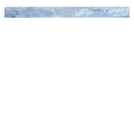
Фото: Мәдениет және ақпарат министрлігі
سونىمەن قاتار كىرەبەرىس جول رەتكە كەلتىرىلىپ، بۇلىنگەن
سىلاق قاباتى جاڭارتىلدى. قالاشىقتى اينالا قورشاعان وردى
جاۋىن-شاشىننىڭ اسەرىنەن قورعاۋعا ەرەكشە كوڭىل ءبولىندى.
ونىڭ بەتىنە سابان ارالاستىرىلعان ارنايى سىلاق جاعىلدى.