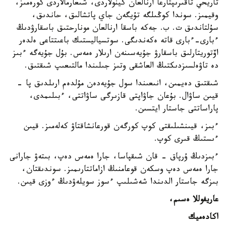
تاريحي تاقىرىپتارعا ارنالعان كينولاردى، شىعارمالاردى كورەمىز،
وقيمىز. سوندا كوڭىلگە تۇيگەن جاي پاتشالىق، حاندىق،
سۇلتاندىق ت. ب. جەكە باسقا ارنالعان مونارحتىق باسقارۋدىڭ
ءبارى-ءبارى قاتە ەكەندىگى. سوتسياليستىك باعىتتاعى ەلدەر
اۆتوريتارلىق باسقارۋ جۇيەسىنەن ارىلار ەمەس. بۇل جۇيەگە ءبىز
دە تاۋەلسىزدىكتىڭ العاشقى وتىز جىلىندا مالتىعىپ شىقتىق.
شىقتىق دەيمىن، انىعىندا سول جۇيەدەن مۇلدەم ارىلدىق پا -
قيىن ساۋال. بۇعان جاۋاپتى قازىرگى ساۋاتتى، ءبىلىمدى،
پاراساتتى جاستار ايتسىن.
ءبىز، قيىنشىلىقتى كوپ كورگەن قورعانشاقتاۋ كەلەمىز. قيىن
ءىستىڭ قىرى كوپ.
ءبىزدىڭ ۇرپاق - قان شىقپاسا، جارا ەمەس دەپ، بىتەۋ جارانى
جارا ەمەس دەپ وسكەن قوعامنىڭ ازاماتتارىمىز. سوندىقتان،
بىزگە جاستار الدىندا شەشىلىپ ءسوز سويلەۋدىڭ ءوزى قيىن.
عاريفوللا ەسىم،
اكادەميك