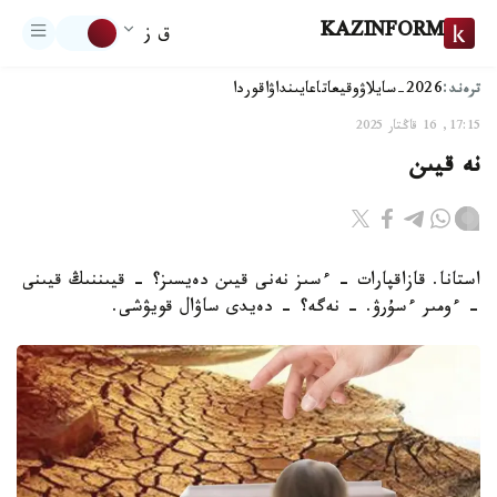
KAZINFORM
ق ز
ترەند:
2026-سايلاۋ
وقيعا
تاعايىنداۋ
اقوردا
17:15, 16 قاڭتار 2025
نە قيىن
استانا. قازاقپارات – ءسىز نەنى قيىن دەيسىز؟ - قيىننىڭ قيىنى
- ءومىر ءسۇرۋ. - نەگە؟ - دەيدى ساۋال قويۋشى.