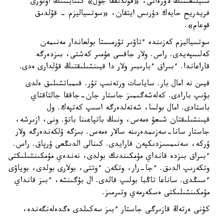
سىيلىعىنىڭ لاۋرەاتى، «قۇلدىققا جول» كىتابىنىڭ اۆتورى
فريدريح حايەك دۇرىس ايتقان، «سوتسياليزم - قۇلدىق
قوعام».
سوتسياليزم كەزىندە ءتاۋىر تۇرمىستا بولعاندار مەنىمەن
كەلىسپەيدى. راس. ولار جاقسى عۇمىر كەشتى، بىزدەرگە
قاراعاندا. ءبىراق ءبارىبىر ولار دا قيىنشىلىقتىڭ قۇلدارى ەدى.
قيىن نە امال بار. ساياسات ورتەنىپ تۇر. قىمباتشىلىق ەلدى
بۋىپ بارادى. كەلەشەگىمىز جاستار جان-جاققا جالتاقتاي
باستادى. امال بولسا، شەتەلدەرگە اسىپ كەتپەك. ول
قيىنشىلىقتان شىعۋ ەمەس، ونىڭ باتپاعىنا باتۋ. ونى، ازىرشە،
جاستار سانا-سەزىمدەرىنە سالار ەمەس. بىزگە ۇلكەندەرگە ولار
ۇركە، سەنىمسىزدىكپەن قارايدى. كىنالى الدىڭعى ۇرپاق. راس.
ءبىراق بىزدە قانداي مۇمكىندىك بولدى، نەندەي مۇمكىنشىلىكتى
وتكەرىپ الدىق. ءجا-رار، وتكەن ءوتتى، بولارى بولدى، بوياۋى
ءسىڭدى. ساناعا تاڭبا بولىپ قالدى. ال بۇگىنشە، ءبىز قانداي
مۇمكىنشىلىكتى ەسكەرمەي وتىرمىز.
كۇنى ەرتەڭ قازىرگى جاستار ءبىز سەكىلدى ەگدەلەنگەندە،