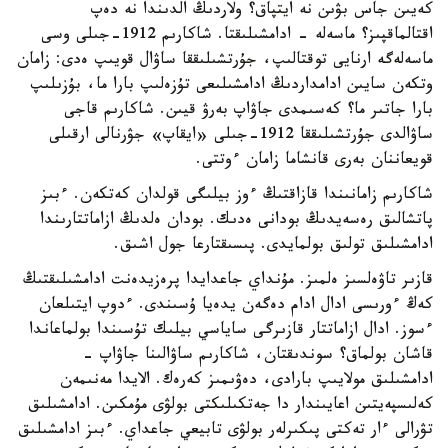
كەيىن جاس بۋىن نە ايتپاق؟ ولاردىڭ الدىندا نە دەپ
اقتالماقپىز؟ ماسەلە - ادامشىلىقتا. شاكارىم 1912-جىلى وسى
ماسەلەگە ارنايى توقتالىپ، جۇرتشىلىققا ساۋال قويىپ ەدى: زامان
وتكەن سايىن ادامداردىڭ ادامشىلىعى تۇزەلىپ بارا ما، بۇزىلىپ
بارا جاتىر ما؟ كەسىمدى جاۋاپ بەرۋ قيىن. شاكارىم قاجى
ساۋالدى جۇرتشىلىققا 1912-جىلى «ايقاپ» جۋرنالى ارقىلى
قويعاننان بەرى قانشاما زامان ءوتتى.
شاكارىم زامانىندا قازاقتىڭ ءوز بيلىگى قولدان كەتكەن. ءبىز
پاتشالىق رەسەيدىڭ بودانى ەدىك. بودان ەلدىڭ ازاماتتارىندا
ادامشىلىق تولىق بولمايدى. پىسىقتارعا جول اشىق.
قازىر تاۋەلسىز ەلمىز. مۇنداي جاعدايدا پرەزيدەنت ادامشىلىقتىڭ
كەڭ ءورىسى ادال ادام دەگەن يدەيا ۇسىندى. ءدوپ ايتىلعان
ءسوز. ادال ازاماتتار قازىرگى ساياسي بيلىك تۇسىندا بولماعاندا
قاشان بولماق؟ سوندىقتان، شاكارىم ساۋالىنا جاۋاپ -
ادامشىلىق مولايىپ بارادى، دەۋىمىز كەرەك. الايدا مەنىمەن
كەلىسپەيتىن اعايىندار دا جەتكىلىكتى بولۋى مۇمكىن. ادامشىلىق
تۋرالى ءار تەكتى پىكىرلەر بولۋى تابيعي جاعداي. ءبىز ادامشىلىق