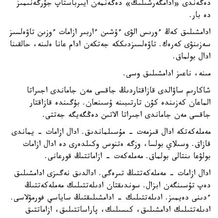
دەگەندى «ادامگەرشىلىك» دەگەنمەن ايىرباستاپ جۇرگەنىمىز
دە بار.
ادامشىلىق كەڭ ءورىس الۋى ءۇشىن ءاربىر ازامات ءوزىن تاۋەلسىز
سەزىنۋى كەرەك. تاۋەلسىزدىككە جەتكەن ادام عانا ەلىنە، حالقىنا
ادال بولماق.
مىنە، ناعىز ادامشىلىق وسى.
شاكارىم ساۋالدى قازاقتاردىڭ جاقسى مەن جاماندى اجىراتا
الماعان كەزىندە كۇن تارتىبىنە ۇسىنعان. بۇگىندە قازاقتار
جاقسى مەن جاماندى اجىراتا الاتىن دەڭگەيگە جەتتى.
مەملەكەتكە ادال قىزمەت - مۇسىلماندىق. ادال ازامات - يماندى
قازاق. وسىلاي بولسا، وزگە ەتنوس وكىلدەرى دە ادال ازامات
بولۋعا ىنتالى بولماق. مەملەكەت - ازاماتتىڭ قورعانى.
ادال ازامات - مەملەكەتتىڭ تىرەگى. ادالدىق نەگىزى ادامشىلىق
دەپ تۇسىنگەن ابزال. سوندىقتان ادىلەتتىلىك مەملەكەتتىڭ
ءدىنى دەيمىز. ادىلەتتىلىك - ادامشىلىقتىڭ ساياسي فورمۋلاسى.
ادىلەتتىلىك ادامشىلىق، كىسىلىك، پاراساتتىلىق، ازاماتتىق