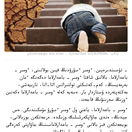
Коллажды жасаған – Қонысбай ШЕЖІМБАЙ, «EQ»
- تۇسىندىرەيىن. ءومىر ءسۇرۋدىڭ قيىن بولاتىنى، ءومىر -
باعدارلاما. بالالىق شاقتا ءومىر - باعدارلاما دەگەنگە ءمان
بەرمەيسىڭ، كەم-كەتىكتى تولتىراتىن اتا-انا، تاربيەشى،
مەكتەپتەردە ۇستازدار بار. ەسەيە كەلە ءومىر - باعدارلاما ەكەنىن
ءوزىڭ سەزىنۋىڭ قاجەت.
ءومىر - باعدارلاما، ياعني ول ءومىر ءسۇرۋ مۇمكىندىگى. ەس
جيدىڭ، ەندى جاۋاپكەرشىلىك وزىڭدە. ەرجەتكەن بوزبالانى،
بويجەتكەن قىز بالانى ءومىر - باعدارلاماسىنىڭ جاۋاپتى كەزەڭى