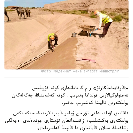
Фото: Мәдениет және ақпарат министрлігі
«قازقايتاجاڭارتۋ» ر م ك ماماندارى كونە قۇرىلىس
تەحنولوگيالارىن قولدانا وتىرىپ، كونە كەشەننىڭ جەكەلەگەن
بولىكتەرىن قالپىنا كەلتىرىپ جاتىر.
قالاشىق اۋماعىنداعى تۇرعىن ۇيلەر قابىرعالارىنىڭ جەكەلەگەن
بولىكتەرى بەكىتىلىپ، زاقىمدانعان تۇستارى جوندەلدى. ەجەلگى
وشاقتىڭ سىلاق قاباتتارى دا قالپىنا كەلتىرىلدى.