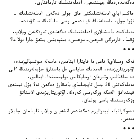
دەگەندەردىڭ جيىنتىعى، ادىلەتتىلىك تارماقتارى.
حاكىم اباي ادىلەتتىلىكتى حاق جولى دەگەن. ادىلەتتىلىك -
تۋرا جول، ماسەلەنىڭ قيىندىعى وسى سانانىڭ سىڭۋىندە.
مەملەكەت باسشىلارى ادىلەتتىلىك دەگەندى تەرەڭنەن ويلاپ،
ۇقسا، قازىرگى قىرعىن-سوعىس، بىتپەيتىن بىتەۋ جارا بولا ما؟
* * *
نەگە وسىلاي؟ تاعى دا قايتارا ايتامىن، ماسەلە سوتسياليزمدە،
اۆتوريتاريزمدە، الەمدىك ساياسي ەل باسقارۋ جۇيەلەرىنىڭ ءالى
دە ساقتالىپ وتىرعان ارحايكالىق بولمىسىندا. ايتالىق،
مەملەكەتتى 30 جىل تاپجىلماي باسقارۋ دەگەن نە؟ بۇل قيىندى
قيىنداتۋ. الەمگە وزگەرىس كەرەك. اۆتوريتاريزمدى الاستاتۋ
وزگەرىستىڭ باسى بولماق.
دەموكراتيا، ليبەراليزم دەگەندەر انشەيىن ويلاپ تابىلعان جايلار
ەمەس.
* * *