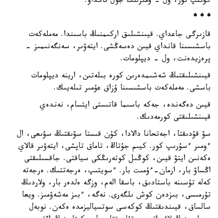
كۇتىپ تۇر، ول - ومىرلىك جول تاڭداۋ.
* * *
قازىرگى جاعداي. قيىنشىلىق اركىمنىڭ باسىندا. مەملەكەت
باسشىسىنا قانداي قيىن دەسەڭشى. ايتەۋىر، سەنگەنىمىز -
پرەزيدەنت، ول - ديپلومات.
قيىنشىلىقتىڭ شەشىمدەرىن كورە بىلەتىن، ارينە ديپلومات
باسشى. مەملەكەت باسشىسىنا ۇزاق عۇمىر تىلەيىك.
قيىن دەگەندە، جەكە باسىما قاتىستى ايتسام، نەندەي
قيىنشىلىقتى كورمەدىك.
سۋ قۇدىقتا، اجەتحانا دالادا، كۇن قىستا سۋىقتىڭ سۋىعى، ال
ءومىر ءسۇرىپ كور. كيىم جۇتاڭ، تاماق تاپشى، ايتەۋىر قالاي
ەكەنىن ايتۋ قيىن، كوڭىل كوتەرىڭكى سياقتى. جاقسىلىقتى
اڭساۋ بار، ارمان-ءۇمىت بار. ءسويتىپ، ەرجەتتىك. ەرجەتە
كەلە تۇسىنە باستادىق، باسقا الەم، وزگە ەلدەر بار، ولاردىڭ
تۇرمىسى، بىزدەن كوش ىلگەرى. نەگە، ءبىز مەشەۋمىز. ويعا
سالساق، قيىندىقتىڭ كوكەسى سوتسياليزمدە ەكەن. نوبەل