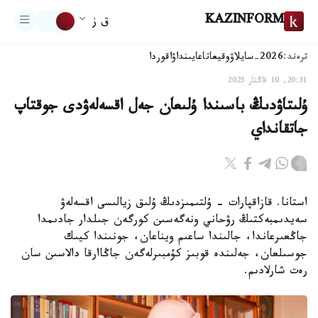
KAZINFORM
ق ز
ترەند:
2026-سايلاۋ
وقيعا
تاعايىنداۋ
اقوردا
20:31, 10 قاڭتار 2025
ۇلىتاۋدىڭ باسىندا ۇلىعان جەل اقسەلەۋدى جوقتاپ
جاتقانداي
استانا. قازاقپارات - ۇلتىمىزدىڭ ۇلىق زيالىسى اقسەلەۋ
سەيدىمبەكتىڭ رۋحاني ونەگەسىن كورگەن جىلدار جادىمدا
جاڭعىرعاندا، جالىندا ساعىم ويناعان، جونىندا كيىك
جوسىلعان، جەلىندە قوبىز كۇمبىرلەگەن جاڭاارقا دالاسىن سان
رەت شارلادىم.