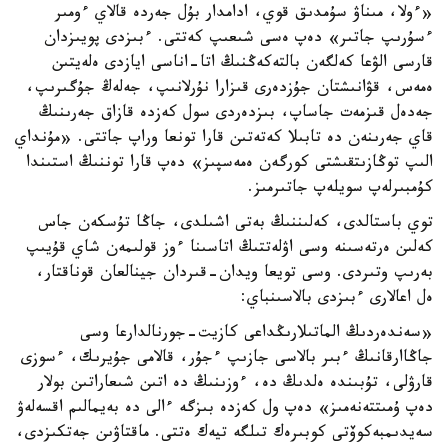
«ءولا، مىناۋ سۇمدىق قوي، ادامدار بۇل جەردە قالاي ءومىر
ءسۇرىپ جاتىر» دەپ ەسى شىعىپ كەتتى. ءبىزدى پويىزدان
قارسى الۋعا كەلگەن بالتەكەڭنىڭ اتا-اناسى ايازدى ەلەيتىن
ەمەس، قۋانىشتان جۇزدەرى قىزارا نۇرلانىپ، جەلەڭ جۇگىرىپ،
جەدەل قىزمەت جاساپ، بىزدەردى سول كەزدە قازاق جەرىنىڭ
قاي جەرىنەن دە تابىلا كەتەتىن قارا تونعا وراپ جاتتى. «مۇنداي
الىپ توڭازىتقىشتى كورگەن ەمەسپىز» دەپ قارا توننىڭ استىندا
كۇمبىرلەپ سويلەپ جاتىرمىز.
توي باستالدى، كەلىننىڭ بەتى اشىلدى، جاڭا تۇسكەن جاس
كەلىن ەرتەسىنە وسى اۋلەتتىڭ اتاسىنا ءوز قولىمەن شاي قۇيىپ
بەرىپ وتىردى. وسى تويعا ويدان-قىردان جينالعان قوناقتار،
ەل اعالارى ءبىزدى بالاسىنباي:
«سەندەردىڭ الماتىلارىڭداعى كازيت-جورنالدارعا وسى
جاڭاارقانىڭ ءبىر بالاسى جازىپ ءجۇر، قالامى جۇيرىك، ءسوزى
قارۋلى، تۇبىندە ەلدىڭ دە، ءوزىنىڭ دە اتىن شىعاراتىن بولار
دەپ ۇمىتتەنەمىز» دەپ ول كەزدە بىزگە ءالى دە بەيمالىم اقسەلەۋ
سەيدىمبەكوۆتى كوبىرەك تىلگە تيەك ەتتى. ماقتاۋىن جەتكىزدى،