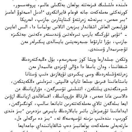
ەلىندە ەلشىلىك قىزمەتتە بولعان بەلگىلى عالىم، پروفەسسور،
كورنەكتى مەملەكەت جانە قوعام قايراتكەرى ءادىل احمەتوۆ اعامىز
ءبىر ەمەس، بىرنەشە زەرتتەۋ كىتاپتارىن جازىپ، امەريكا
قۇرلىعىن العاش اشقاندار بىزبەن اتالاس بولماسا دا، الىس اعايىن
- ءتۇبى تۇركىگە بارىپ تىرەلەتىن ۇندىستەر ەكەنىن جەتكىزە
جازىپ، بۇرا تارتۋعا جىبەرمەيتىن بايسالدى پىكىرلەر مەن
تۇجىرىمدار ۇسىندى.
وتكەن جىلدارعا ويشا كوز جىبەرسەم، بۇل ەڭبەكتەردىڭ
شىققانىنا، ودان باسقا دا دۋالى اۋىزدى عالىمدار مەن
زەرتتەۋشىلەردىڭ وسى پىكىردى تۇپقازىق ەتىپ ۇستانا
باستاعانىنا قىرىق جىلعا تاياپ قالىپتى. تىزەلىنى ەڭكەيتكەن،
شىرەنگەندى يىلتكەن، اتتىلىنى تۇسىرگەن، ەۋرازيانىڭ ەن
دالاسىن عانا ەمەس، قارتاڭ ەۋروپانىڭ، اقساقالدى ازيانىڭ ازۋىن
ايعا بىلەگەن تالاي مەملەكەتتەرىن تابانعا سالىپ، كونگىزگەن،
ايداعانىنا تۇرعىزعان باتىر بابالاردىڭ بايىرعى ىزدەرىن ءبىز ەندى
كورىپ، ىندەتىپ ىزىنە تۇسپەسەك تە، ءبىز دە ىرگەلى ەل،
مارتەبەلى مەملەكەت بولعانبىز دەپ شالقاياتىنداي جاعدايعا