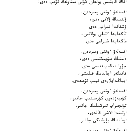
اقاڭ قايتىس بولعان كۇنى مىناولەڭ تۋىپ ەدى:
اقسەلەۋ ءوتتى ومىردەن.
ۇلتىنىڭ ۇلانى ەدى،
ۇشقاندا قىرانى ەدى.
تاڭدايدا ءتىلى بولاتىن،
ماڭدايدا شىراعى ەدى.
اقسەلەۋ ءوتتى ومىردەن.
ەلىنىڭ سۇيىكتىسى ەدى،
جۇرتىنىڭ يىقتىسى ەدى.
قاتىگەز اجالدىڭ قىلىشى،
ايماڭدايلاردى قيىپ تۇسەدى.
اقسەلەۋ ءوتتى ومىردەن.
كۇمبەزدەرى كۇرسىنىپ جاتىر،
تۇنجىراپ تىرشىلىك جاتىر.
ارتىندا الاشى قالدى،
ارماننىڭ بۇرشىگى جاتىر.