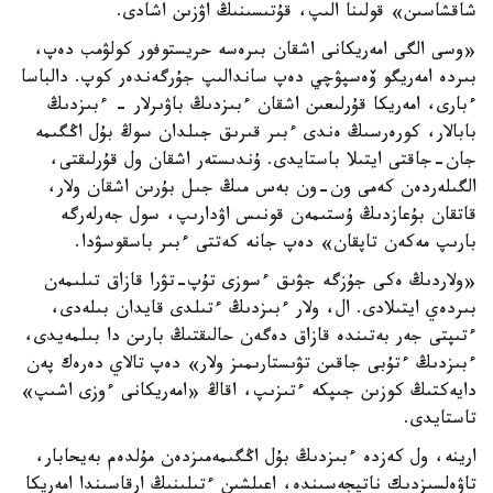
شاقشاسىن» قولىنا الىپ، قۇتىسىنىڭ اۋزىن اشادى.
«وسى الگى امەريكانى اشقان بىرەسە حريستوفور كولۋمب دەپ،
بىردە امەريگو ۆەسپۋچي دەپ ساندالىپ جۇرگەندەر كوپ. دالباسا
ءبارى، امەريكا قۇرلىعىن اشقان ءبىزدىڭ باۋىرلار - ءبىزدىڭ
بابالار، كورەرسىڭ ەندى ءبىر قىرىق جىلدان سوڭ بۇل اڭگىمە
جان-جاقتى ايتىلا باستايدى. ۇندىستەر اشقان ول قۇرلىقتى،
الگىلەردەن كەمى ون-ون بەس مىڭ جىل بۇرىن اشقان ولار،
قاتقان بۇعازدىڭ ۇستىمەن قونىس اۋدارىپ، سول جەرلەرگە
بارىپ مەكەن تاپقان» دەپ جانە كەتتى ءبىر باسقوسۋدا.
«ولاردىڭ ەكى جۇزگە جۋىق ءسوزى تۇپ-تۋرا قازاق تىلىمەن
بىردەي ايتىلادى. ال، ولار ءبىزدىڭ ءتىلدى قايدان بىلەدى،
ءتىپتى جەر بەتىندە قازاق دەگەن حالىقتىڭ بارىن دا بىلمەيدى،
ءبىزدىڭ ءتۇبى جاقىن تۋىستارىمىز ولار» دەپ تالاي دەرەك پەن
دايەكتىڭ كوزىن جىپكە ءتىزىپ، اقاڭ «امەريكانى ءوزى اشىپ»
تاستايدى.
ارينە، ول كەزدە ءبىزدىڭ بۇل اڭگىمەمىزدەن مۇلدەم بەيحابار،
تاۋەلسىزدىك ناتيجەسىندە، اعىلشىن ءتىلىنىڭ ارقاسىندا امەريكا