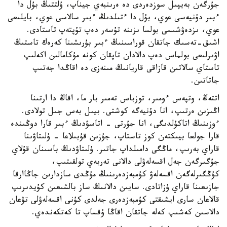
جۇرگەن بەيپىل سوزدەردى دە ەرىنبەي جيناپ، ۇلتتىڭ بۇل دا
ءبىر دۇنيەسى عوي، بۇل دا ءتىلدىڭ ءبىر سالاسى عوي، بايلىعى
عوي، ىزدەۋشىسى بولسا ىزىنە تۇسەر دەپ تۇپتەپ تاستادى.
اشىق-تەسىك جاتقان قوراسىنىڭ ءبىر بۇرىشىنا كەرەك تاستىڭ
اۋىرلىعى بولماس دەپ دالادان تاپقان كونە مۇكامالىن اكەلىپ
تاستاي سالاتىن قازاقى قاريانىڭ مىنەزى دە اقاڭدا جەتىپ
جاتاتىن.
اتتەڭ، وتپەس ءومىر، توزباس تەمىر بار ما، اقاڭ دا ارتىنا
اڭىزىن ەرتىپ، انا دۇنيەگە كوشتى. بيىل بەس جىل تولادى.
ءوزىنىڭ اتاكۇلدىگى، انا جۇرتى - اتاسۋدىڭ ءبىر قارا دوڭىندە
قارا جولعا بيىكتەن كوز تاستاپ، جۇزىن قۇبىلاعا - ۇلىتاۋىنا
قاراي بەرىپ، ماڭگى دامىلداپ جاتىر. ۇلىتاۋدىڭ باسىنان قۇلاي
جۇگىرگەن جەل اقسەلەۋلى دالانى تەربەي تولقىتىپ،
كۇڭگىرلەگەن اقسەلەۋ كۇمبەزدەرىنىڭ مۇڭدى سازدارىن جاڭاارقا
جازىعىنا قاراي ۇزاتادى. سايىن دالانىڭ ساز بالشىعىن كۇيدىرىپ
قالاعان سارى ايشىقتى كۇمبەزدەرى جەلدى كۇنى اقسەلەۋلى تۋعان
دالاسىن كەشىپ كەلە جاتقان اقاڭا ۇقساپ تا كەتكەندەي.