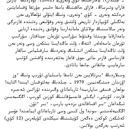
- جىلدار)، «قازاقتىڭ كۇي ونەرى» (2002). بۇلاردىڭ ءبارىن
قاراپ وتىرساڭ، قازاق حالقىنىڭ باسقا ەشبىر جۇرتقا ۇقسامايتىن
ەرەكشە ونەرى - كۇي ءونەرى، ونىڭ ايتۋلى تۇلعالارى مەن
بەلگىلى كۇيپازدار تاريحى ۇلتتىق ونەر وقۋلىعى رەتىندە قازىرگى
ونەر سالاسىنىڭ بولاشاق ماماندارىنا وقۋلىق رەتىندە ارنايى
باعدارلاما بويىنشا وقىتۋعا سۇرانىپ تۇرعان جيناقتار. سۇرانىپ
تۇرعان ماسەلەلەر. اتتەڭ، ۇلت ماڭدايىنا بىتكەن وسى ونەر مەن
ۇلت تاڭدايىنا بىتكەن انشىلىك ونەردىڭ سارقىلماس سالقار
قازىناسى قازىر جانى جوق قاعاز بەتتەرىندە ۋاقىتىن كۇتىپ
سارعايىپ جاتقانى جانعا باتادى.
وسىلاردىڭ ءبىرتالايىن مەن تاسقا باسىلماي تۇرىپ ونىڭ ءوز
اۋزىنان ەستىگەنمىن. 1979 - جىلدىڭ جەلتوقسان ايىندا التايدا
بولعان قىسقى ساپارىمدا تارباعاتاي وڭىرىندە تۇراتىن شەجىرە
قارت، كۇيشى، ايگىلى قاجىمۇقاننىڭ كوزىن كورىپ، اڭگىمەسىن
تىڭداعان ءبىر اقساقالدى ىزدەپ بارىپ، ءبىر ءتۇن
اڭگىمەلەستىم. سوندا ول كىسى وسى تارباعاتاي ايماعىندا عۇمىر
كەشكەن كوكەن دەگەن كۇيشىنىڭ سيكلدى كۇيلەرىن (12 كۇي)
شەرتىپ بەرگەن بولاتىن.