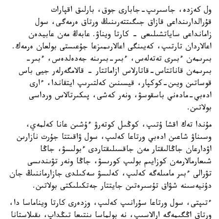
ول كەزدە، جاسىرىپ-جابارى جوق، بارلىق اقپارات
قۇرالدارىنداعى قازاق جىگىتتەرىنىڭ ورتاق ەرمەگى، سول
زامانداعى ساياتشىلىعى - كارتا ويناۋ. عابەڭ مەن عابيدەن
اعالاردان تارتىپ، كەيىنگى اعالارىمىزعا جۇعىستى بولعان ەرمەك.
بىرىمەن ءبىرى تەتەلەس، ءبىر-بىرىنە جەدەلدەس، ءبىر-
بىرىمەن قاناتتاس-قاتارلاس ازاماتتار - قالامگەرلەر جيى باس
قوساتىن ويىن-كوكپار، قيسىنىن كەلتىرىپ ايتقاندا، ءارى
ادەبي-مادەني باسقوسۋ، ونەر كەشى، پىكىرتالاس ورداسى
بولاتىن.
مۇندا تەك اقشا ۇتىپ، كوڭىل كوتەرۋ ءۇشىن عانا كەلمەي،
وسىناۋ شاعىن ادەبي ورتاعا كەلىپ، سول ۋاقىتتا جۇرت نازارىن
اۋدارعان جاڭالىقتار مەن جاقسىلىقتاردى ءبولىسۋ، جاڭا
شىعارمالارمەن كوزايىم بولىپ كورىسۋ، جاڭا ونەر تۋىندىسى
تۋرالى ءبىر مامىلەگە كەلىپ، كەلىسۋ سەكىلدى جازارماننىڭ جان
دۇنيەسىنە شۋاق تۇسىرەتىن جايتتار جەتكىلىكتى بولاتىن.
ءتىپتى، سول ورتاعا سۇرانىپ كەلىپ، وزدەرى كارتا ويناماسا دا،
ورتاق اڭگىمەگە ارالاسىپ، نە بولماسا ىنتىعا تىڭداپ، ىقىلاستانا