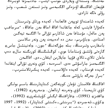
جەتتىك. وسىنداي ويلاردى جونىپ ايتىپ، جادىمىزعا كوبىرەك
قۇيعان اقاڭنىڭ اۋىزەكى اڭگىمەسى وتىز تىستەن شىعىپ، وتىز
رۋلى ەلگە تارادى.
كەيدە شاعىنداۋ توپپەن قالعاندا، كەيدە ورتاق وتىرىستان
ەكەۋارا قايتىپ كەلە جاتقاندا اقاڭ احاڭ مەن جاقاڭ، ءمىرجاقىپ
پەن حالەل، مۇستافا مەن شاكارىم تۋرالى دا اڭگىمە تيەگىن
اعىتادى. «باۋىرىم، سەن دە ادەبيەت پەن ونەر سالاسىن
باسقارىپ وتىرسىڭ، بىلە جۇرگەنىڭ ءجون، «لەنينشىل جاس»
گازەتى ۇلتتىق ۇستاحانا عوي، كوڭىلىڭنىڭ كورىگىنە سال» دەپ
ماعان تالاي-تالاي قۇپيا جايلارىن ايتقان-دى. اقاڭمەن
اڭگىمەمىز جاراسۋشى ەدى. اسىرەسە، كۇي ونەرى تۋرالى ايتقاندا
كەيدە قوستاپ، كەيدە داۋلاسىپ، كەيدە پىكىرتالاستىرىپ،
ءبىراز جەرگە بارۋشى ەدىك.
اقاڭنىڭ قالامىنان تۋعان كوپتەگەن كىتاپتارىنىڭ باسىم بولىگى
كۇي تاريحىنا، كۇي ونەرىنە ارنالعان. «سەرپەر» (1982)،
«اققىز» (1991)، «قازاقتىڭ ايگىلى كۇيشىلەرى» (1992)،
«كۇي-شەجىرە» (ءبىرىنشى-ەكىنشى كىتاپتار)، (1992، 1997