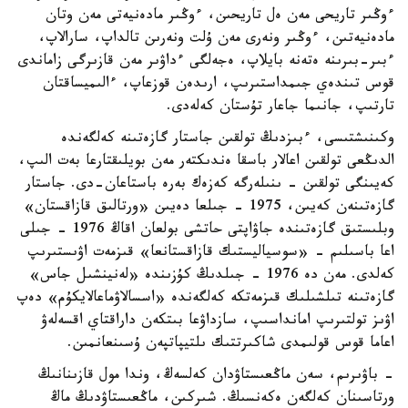
ءوڭىر تاريحى مەن ەل تاريحىن، ءوڭىر مادەنيەتى مەن وتان
مادەنيەتىن، ءوڭىر ونەرى مەن ۇلت ونەرىن تالداپ، سارالاپ،
ءبىر-بىرىنە ەتەنە بايلاپ، ەجەلگى ءداۋىر مەن قازىرگى زاماندى
قوس تىندەي جىمداستىرىپ، ارىدەن قوزعاپ، ءالىميساقتان
تارتىپ، جانىما جاعار تۇستان كەلەدى.
وكىنىشتىسى، ءبىزدىڭ تولقىن جاستار گازەتىنە كەلگەندە
الدىڭعى تولقىن اعالار باسقا ەندىكتەر مەن بويلىقتارعا بەت الىپ،
كەيىنگى تولقىن - ىنىلەرگە كەزەك بەرە باستاعان-دى. جاستار
گازەتىنەن كەيىن، 1975 - جىلعا دەيىن «ورتالىق قازاقستان»
وبلىستىق گازەتىندە جاۋاپتى حاتشى بولعان اقاڭ 1976 - جىلى
اعا باسىلىم - «سوسياليستىك قازاقستانعا» قىزمەت اۋىستىرىپ
كەلدى. مەن دە 1976 - جىلدىڭ كۇزىندە «لەنينشىل جاس»
گازەتىنە تىلشىلىك قىزمەتكە كەلگەندە «اسسالاۋماعالايكۇم» دەپ
اۋىز تولتىرىپ امانداسىپ، سازداۋعا بىتكەن داراقتاي اقسەلەۋ
اعاما قوس قولىمدى شاكىرتتىك ىلتيپاتپەن ۇسىنعانمىن.
- باۋىرىم، سەن ماڭعىستاۋدان كەلسەڭ، وندا مول قازىنانىڭ
ورتاسىنان كەلگەن ەكەنسىڭ. شىركىن، ماڭعىستاۋدىڭ ماڭ