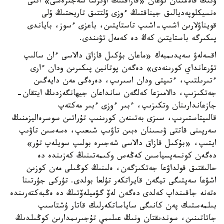
ونىڭ قالامىنان تۋعان «قازاقتىڭ اۋىزشا شەجىرەسى» اتتى
ەنسيكلوپەديالىق جيناقتىڭ ءوزى ۇلتتىق تاريحتىڭ ۇلى
قويناۋلارىن اشىپ-اشىپ تاستايتىن، باعزى ءسوز، باياندى
پىكىرگە باستايتىن كەڭ دە كەمەل تۋىندى.
اقسەلەۋ سەيدىمبەك «ماعان بۇكىل قازاق دالاسى ءان سالىپ
تۇرعانداي كورىنەدى» دەگەن پوتانين پىكىرىن ودان ءارى
ءتىرىلتىپ، ءتىپتى ودان اسىرىپ، دەرەگى مەن دايەگىن
جەتكىزىپ، دالامىزعا كەلگەن سانداعان جيهانگەزدىڭ ايتقان-
جازعاندارىنان وتكىزىپ، ءبىر ءوزى ءبىر مەكتەپ
قالىپتاستىرىپ، سىزى بەتىنەن كورىنىپ تۇراتىن سوسرەاليزمنىڭ
سەرپىنى قاتتى ۋىسىنان ەبىن تاۋىپ شىعىپ، ەسەسىن تاۋىپ
ايتىپ، «بۇكىل قازاق دالاسى شەجىرە بولىپ سويلەپ تۇر»
دەگەن كونسەپسياسىن كەڭەس وكىمەتىنىڭ كەزىندە دە
حالىقتىق قولداۋعا جەتكىزگەن، ەلىنىڭ كوڭىلى مەن كوزىن
اشۋعا سەپتىگى تيگەن قايراتكەر تۇلعا بولدى. تۇركى جۇرتىنا
ەتەنە جاقىنداپ كەلدى دەگەن لەۆ گۋميلەۆتىڭ دە ەڭبەكتەرىندە
بىلمەستىك پەن كانىگى ساياساتكەرلىك قاتار ۇشتاسىپ
جاتاتىنىن، سوندىقتان ونىڭ عىلىمي تۇجىرىمدارىن كوڭىلدىڭ