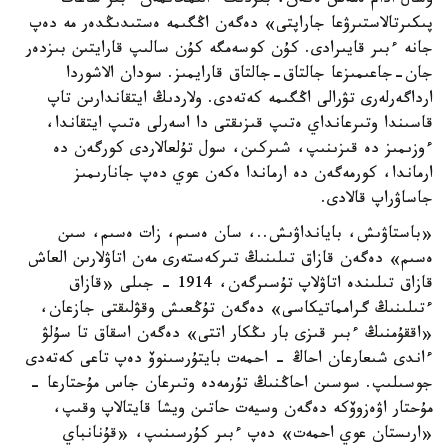
وسال ادام ەمەس ەكەن، بىزدىڭ ءالىمحانمەن ءبىر ساعات
پىكىرتالاستىرۋعا جاراپتى» دەگەن اڭگىمە ەستىدىڭدەر مە دەپ
جانە ءبىر قايىرادى. كۇن كوسەمگە كۇن سالىپ قارايتىن بىزدەر
جان-جاعىمىزعا جالتاق-جالتاق قارايمىز. سودان الاشوردا
ارداگەرلەرى تۋرالى اڭگىمە كەتەدى. ولاردىڭ ايتقاندارىن تاپ
قاسىندا وتىرعانداي ەتىپ قىزىقتى دا اسەرلى ەتىپ ايتقاندا،
ءوزىمىز دە قىزىنىپ، شىركىن، سول تۇلعالاردى كورگەن دە
ارماندا، كورمەگەن دە ارماندا ەكەن عوي دەپ جانارىمىز
جاساۋراپ قالادى.
«باستاۋىش، بايانداۋىش..، سان ەسىم، زات ەسىم، سىن
ەسىم» دەگەن قازاق تىلىنىڭ تىركەستەرى مەن اتاۋلارىن العاش
قازاق تىلىندە اتاۋلاپ تۇسىرگەن، 1914 - جىلى «قازاق
ءتىلىنىڭ گرامماتيكاسى» دەگەن تۇڭعىش وقۋلىقتى جازعان،
«اققۇمنىڭ ءبىر قىزى بار ىڭكار اتتى» دەگەن اسقاق تا سۇلۋ
ءاندى شىعارعان احاڭ - احمەت بايتۇرسىنوۆ دەپ تاعى كەتەدى
جوسىلىپ. سوسىن احاڭنىڭ تۇرمەدە وتىرعان جاس مۇحتارعا -
مۇحتار اۋەزوۆكە دەگەن وسيەت حاتىن ويشا قايتالاپ وقىپ،
«ارىستان عوي احمەت» دەپ ءبىر كۇرسىنىپ، «قۇنانباي