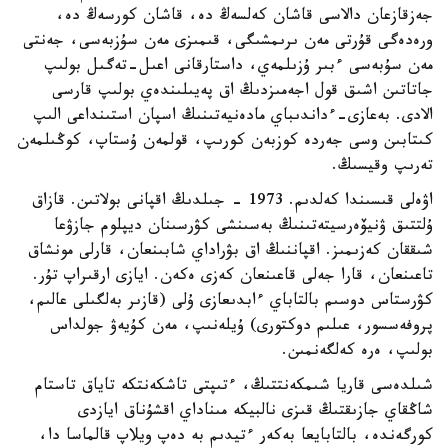
جەزقازعان دالاسى قاشان كەلسەڭ دە، قاشان كورسەڭ دە،
ورەدەگى قۇرتى مەن ىرىمشىگى، قىمىزى مەن سۇزبەسى، جەنتى
مەن سۇبەسى ءبىر ۇزىلمەي، داستارقانى اعىل-تەگىل بولىپ
جاتاتىن اشىق قول اجەمىزدىڭ اق پەيىلىندەي بولىپ قارسى
الادى. بەعازى-ءداندىباي مادەنيەتىنىڭ اسپان استىنداعى الىپ
كىتابىن وسى جەردە كوزبەن كورىپ، قولمەن ۇستاپ، كوڭىلمەن
تەرىپ وقيسىڭ.
اۋەلى قىسىندا كەلدىم. 1973 - جىلدىڭ اقپانى بولاتىن. قازاق
ۇلتتىق ۋنيۆەرسيتەتىنىڭ بەسىنشى كۋرسىنان ديپلوم جازۋعا
شىققان كەزىمىز. اقپاننىڭ اق بۋراداي شابىنعان، قارلى مونشاق
تاعىنعان، قارا جەلى قاعىنعان كەزى ەكەن. ايازى ارقىراپ تۇر.
كۋرستاس دوسىم بالتاباي ءابدىعازى ۇلى (قازىر بەلگىلى عالىم،
پروفەسسور، عىلىم دوكتورى) ۇيلەنىپ، مەن كۇيەۋ جولداس
بولىپ، ەرە كەلگەنمىن.
شىلدەسى قاريا شىمكەنتتىڭ، ءتىپتى تاشكەنتكە تاياق تاستام
شاڭقاي جازىقتىڭ قىزى نالبيكە مىناداي اقشۇناق ايازدى
كورگەندە، بالتابايعا بەكەر ءتيدىم بە دەپ ويلاپ قالماسا دا،