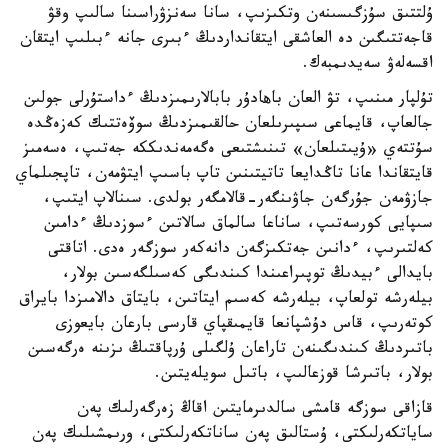
ۇلتتىق سۇزگىسىنەن وتكىزىپ، سانا سەنزۋراسىنا سالىپ وقۋ
قاجەتتىگىن دە العاشقى ايتقانداردىڭ ءبىرى جانە ءبىلىپ ايتقان
اقسەلەۋ سەيدىمبەك.
تۇلپار مىنىپ، تۋ العان باهادۇر بابالارىمىزدىڭ ءداستۇرلى جولىن
جالعاپ، قايماعى سىپىرىلعان حالقىمىزدىڭ سوۆەتتىك كەزەڭدە
سۇتتەي «ۇيىتىلعان» تىنىشتىعى ەگەمەندىككە جەتىپ، ەسەمىز
قايتقاندا عانا تاڭدايعا تاتيتىنىن تاپ باسىپ ايتۋمەن، تاپجىلماي
جازۋمەن جۇرگەن جاۋىنگەر-قالامگەر بولدى. سىنالاپ ايتىپ،
سىپايى كورسەتىپ، ساناعا سالماق سالاتىن ءسوزدىڭ ءدامىن
كەلتىرىپ، ءدانىن جەتكىزگەن دانەكەر سوزگەر ەدى. اتاقتى
بايدالى ءبيدىڭ توپىراعىندا كىندىگى كەسىلگەسىن بولار،
بيلەرشە تولعاپ، بيلەرشە كەسىم ايتاتىن، بايتاق دالامىزدا بايراق
كوتەرىپ، قاس دۇشپانعا قايمىقپاي قارسى بارعان بايعوزى
باتىردىڭ كىندىگىنەن تاراعان ۇلگىلى ۇرپاقتىڭ ىزىنە ەرگەسىن
بولار، باتىرشا قوزعالىپ، باتىل سويلەيتىن.
قازاقى سوزگە قامشى سالدىرمايتىن اقاڭ زەرگەرلىك پەن
ساياتكەرلىكتى، ۇستالىق پەن ساناتكەرلىكتى، ورىمشىلىك پەن