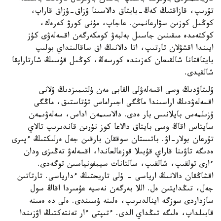
تۇرىپ، قازاقتىڭ كەڭ-بايتاق دالاسىنا ۇزاق-ۇزاق قاراپ،
كوڭىل كوزىن سۋارعانمىن. عاجاپ، مۇنى كورۋ كەرەك،
كوكتەمدە مىقىنىن جاسىل بەلبەۋ كومكەرگەن اقسەلەۋى كۇز
ايىندا اقشۋلان تارتىپ، اتا دالانىڭ اق ساقالىنداي بولىپ
بايتاقتانا شالقىعان كەزىندە كورسەڭ، كوڭىل قۇسىڭ شارتاراپقا
شالقيدى.
ۇلىتاۋدىڭ وسى اقسەلەۋلى القابى مەن ۇلتىمىزدىڭ ۇلانى
اقسەلەۋدىڭ اراسىندا ماڭگى اجىراماس تۇتاستىق، ماڭگى
ۇزىلمەس بايلانىس بار ەدى. دالاسىمەن اداس، سەلەۋىمەن
ساپتاس اقاڭ وسى بايتاق دالاعا كوز نۇرىن قاندىرىپ تالاي
تۇرعان بولار-اۋ. باتىستان سوققان بارقىن جەل ەرلىكتىڭ ءپىرى
ەدىگە تاۋىنا قاراي قۇبىلا قوزعالعاندا، اقسەلەۋ تەڭىزى ودان
ءارى تولقىپ، شالقىپ، سالتانات سيمفونياسىن توگەدى.
اقشاڭقان دالانىڭ ارياسى - ۇلى تاريحتىڭ ءدارياسى. تارتاتىن
جەل، تىڭدايتىن ەل. اللا بەرگەن نەسيە عۇمىردا اقاڭ سول
سازداردى سوزگە اينالدىرىپ، ەلىنە ۇسىندى. ەلى دە ەمىنە
قابىلداپ، ەلىگە تىڭداي الدى. ءتىپتى ءار تەنتەكتىڭ اۋزىندا