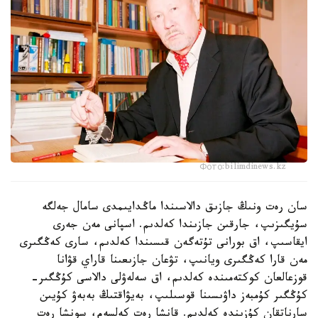
Фото:bilimdinews.kz
سان رەت ونىڭ جازىق دالاسىندا ماڭدايىمدى سامال جەلگە
سۇيگىزىپ، جارقىن جازىندا كەلدىم. اسپانى مەن جەرى
ايقاسىپ، اق بورانى تۇتەگەن قىسىندا كەلدىم، سارى كەڭگىرى
مەن قارا كەڭگىرى ويانىپ، تۋعان جازىعىنا قاراي قۋانا
قوزعالعان كوكتەمىندە كەلدىم، اق سەلەۋلى دالاسى كۇڭگىر-
كۇڭگىر كۇمبەز داۋىسىنا قوسىلىپ، بەيۋاقتىڭ بەبەۋ كۇيىن
سارناتقان كۇزىندە كەلدىم. قانشا رەت كەلسەم، سونشا رەت