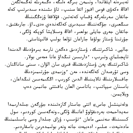
تەبىرەنە ايتقاندا، ونىمەن بىرگە ەلىگە، ەڭسەرىلە تەڭسەلگەن
اقاڭ ەكەۋى قوس اقبوز اتقا مىنىپ، تاۋ ىشىندە سىدىرتىپ كەلە
جاتقان سەرىلەرگە ۇقساپ كەتەتىن. قۇلاققا ۇزەڭگىنىڭ
سىڭعىرى، جۇگەننىڭ سىبدىرى كەلگەندەي ەدى-اۋ. جارىقتىق،
جاتقان جەرى جايلى بولعىر، اقاڭ وسىلايشا كوپكە ۇلگى،
جۇرتىنا ۇستاز بولۋعا جاراعان تۇلعا بولىپ قالىپتاستى.
جالپى، شاكىرتتىك، ۇستازدىق دەگەن نارسە بىرەۋدىڭ الدىندا
تاپجىلماي وتىرىپ، ءدارىسىن تىڭداۋ عانا ەمەس بولار.
شاكىرتتىك پەن ۇستازدىقتىڭ قىرى سان الۋان، سىنى ساناڭنان.
وسى تۇرعىدان كەلگەندە، مەن ءوزىمدى جۇرتىمىزدىڭ
جاقسىلارىنىڭ تالايىنىڭ الدىن كورىپ، اڭگىمەسىن تىڭداعان،
باسىنان سيپاتىپ، باتاسىن العان باقىتتى جانمىن دەپ
ويلايمىن.
«لەنينشىل جاس» اتتى جاستار گازەتىندە جۇرگەن جىلدارىمدا
سەيداحمەت بەردىقۇلوۆ اعانىڭ ۇلگى-ونەگەسىن كوردىم، سول
كىسىنىڭ سەنىمى ماعان ءتۇسىپ، ۇزاق جىلدار وسى باسىلىمنىڭ
مادەنيەت، عىلىم، ادەبيەت جانە ونەر بولىمدەرىن باسقاردىم.