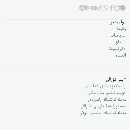
بوليمدەر
وقيعا
ساياسات
تالداۋ
ەكونوميكا
الەمدە
ءبىز تۋرالى
پايدالانۋشىلىق كەلىسىم
قۇپىيالىلىق ساياساتى
مەملەكەتتىك رامىزدەر
جەمقورلىققا قارسى شارالار
مەملەكەتتىك ساتىپ الۋلار