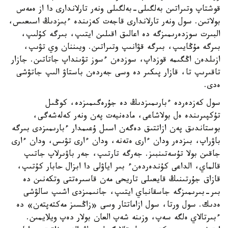
قوشتاپ وتىراتىن بەلگىلى-بەلگىلى ونەر تارلاندارى دا از ەمەس
بولاتىن. سول ونەر تارلاندارى قاجەت كەزىندە ءبىزدىڭ اسىعىس،
البىرت سوزدەرىمىزگە دە اعالىق اقىلىن ايتىپ، بىرگە كۇلىپ،
بىرگە مۇڭايىپ، بىرگە قۋانىپ وتىراتىن. ويىننان وي تۋىپ،
ازىلدەن اڭگىمە قوزداپ، سوزدەن ءسوز تۋىنداپ جاتاتىن. جازار
تاقىرىپ تا، قازار پىكىر دە وسى جەردەن باستاۋ الىپ جاتۋشى
ەدى.
سول كەزدەردە ءبارىمىزدىڭ دە جۇرەگىمىزدە، كوڭىل
تۇكپىرىندە ەل بولاشاعى، مادەنيەت پەن ونەر كەلەشەگى،
بوستاندىق پەن ازاتتىق دەگەن اسىل ۇعىمدار ءبارىمىزدى بىرگە
باۋراپ، بىزدەر ودان ءارى ەتەنە، ودان ءارى تۋىس، ودان ءارى
جاقىن بولا تۇسەتىنبىز. جەرگە تارتىپ، جەر باۋىرلاپ جاتىپ
قالماي، الداعى كۇندەردەنء بىر اياۋلى دا ابزال حابار كۇتىپ،
قازاق جۇرتىنىڭ قايعىلى تاريحى مەن قاسىرەتتى وتكەنىن دە
بىر-بىرىمىزگە جاسقانباي ايتىپ، جانىمىزدى اشىپ سالۋشى
ەدىك. سول ورتا، سول ازاماتتار وسى «زاڭسىز مەكتەپتەن» دە
ءبىرتالاي ەلگە سەپ، وزىنە شەپ العان بولار دەپ ويلايمىن.