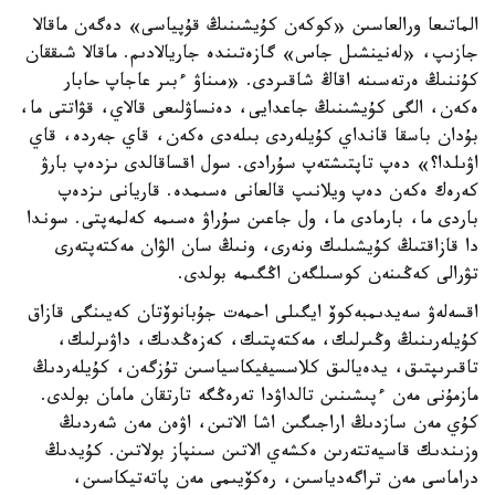
الماتىعا ورالعاسىن «كوكەن كۇيشىنىڭ قۇپياسى» دەگەن ماقالا
جازىپ، «لەنينشىل جاس» گازەتىندە جاريالادىم. ماقالا شىققان
كۇننىڭ ەرتەسىنە اقاڭ شاقىردى. «مىناۋ ءبىر عاجاپ حابار
ەكەن، الگى كۇيشىنىڭ جاعدايى، دەنساۋلىعى قالاي، قۋاتتى ما،
بۇدان باسقا قانداي كۇيلەردى بىلەدى ەكەن، قاي جەردە، قاي
اۋىلدا؟» دەپ تاپتىشتەپ سۇرادى. سول اقساقالدى ىزدەپ بارۋ
كەرەك ەكەن دەپ ويلانىپ قالعانى ەسىمدە. قاريانى ىزدەپ
باردى ما، بارمادى ما، ول جاعىن سۇراۋ ەسىمە كەلمەپتى. سوندا
دا قازاقتىڭ كۇيشىلىك ونەرى، ونىڭ سان الۋان مەكتەپتەرى
تۋرالى كەڭىنەن كوسىلگەن اڭگىمە بولدى.
اقسەلەۋ سەيدىمبەكوۆ ايگىلى احمەت جۇبانوۆتان كەيىنگى قازاق
كۇيلەرىنىڭ وڭىرلىك، مەكتەپتىك، كەزەڭدىك، داۋىرلىك،
تاقىرىپتىق، يدەيالىق كلاسسيفيكاسياسىن تۇزگەن، كۇيلەردىڭ
مازمۇنى مەن ءپىشىنىن تالداۋدا تەرەڭگە تارتقان مامان بولدى.
كۇي مەن سازدىڭ اراجىگىن اشا الاتىن، اۋەن مەن شەردىڭ
وزىندىك قاسيەتتەرىن ەكشەي الاتىن سىنپاز بولاتىن. كۇيدىڭ
دراماسى مەن تراگەدياسىن، رەكۆيىمى مەن پاتەتيكاسىن،