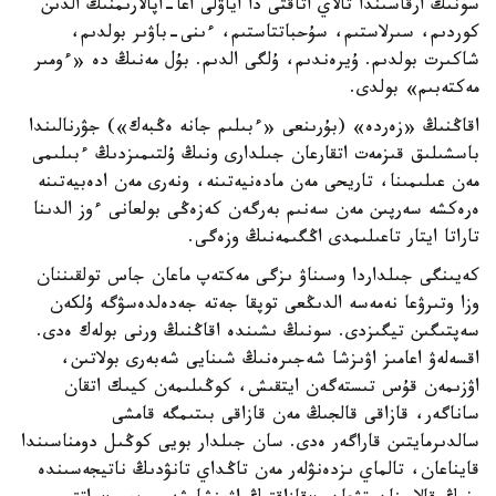
سونىڭ ارقاسىندا تالاي اتاقتى دا اياۋلى اعا-اپالارىمنىڭ الدىن
كوردىم، سىرلاستىم، سۇحباتتاستىم، ءىنى-باۋىر بولدىم،
شاكىرت بولدىم. ۇيرەندىم، ۇلگى الدىم. بۇل مەنىڭ دە «ءومىر
مەكتەبىم» بولدى.
اقاڭنىڭ «زەردە» (بۇرىنعى «ءبىلىم جانە ەڭبەك») جۋرنالىندا
باسشىلىق قىزمەت اتقارعان جىلدارى ونىڭ ۇلتىمىزدىڭ ءبىلىمى
مەن عىلىمىنا، تاريحى مەن مادەنيەتىنە، ونەرى مەن ادەبيەتىنە
ەرەكشە سەرپىن مەن سەنىم بەرگەن كەزەڭى بولعانى ءوز الدىنا
تاراتا ايتار تاعىلىمدى اڭگىمەنىڭ وزەگى.
كەيىنگى جىلداردا وسىناۋ ىزگى مەكتەپ ماعان جاس تولقىننان
وزا وتىرۋعا نەمەسە الدىڭعى توپقا جەتە جەدەلدەسۋگە ۇلكەن
سەپتىگىن تيگىزدى. سونىڭ ىشىندە اقاڭنىڭ ورنى بولەك ەدى.
اقسەلەۋ اعامىز اۋىزشا شەجىرەنىڭ شىنايى شەبەرى بولاتىن،
اۋزىمەن قۇس تىستەگەن ايتقىش، كوڭىلىمەن كيىك اتقان
ساناگەر، قازاقى قالجىڭ مەن قازاقى بىتىمگە قامشى
سالدىرمايتىن قاراگەر ەدى. سان جىلدار بويى كوڭىل دومناسىندا
قايناعان، تالماي ىزدەنۋلەر مەن تاڭداي تانۋدىڭ ناتيجەسىندە