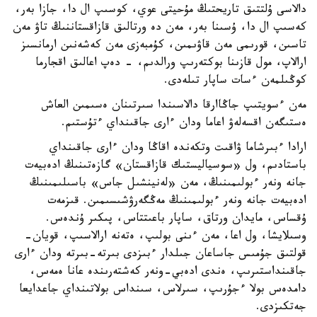
دالاسى ۇلتتىق تاريحتىڭ مۇحيتى عوي، كوسىپ ال دا، جازا بەر،
كەسىپ ال دا، ۇسىنا بەر، مەن دە ورتالىق قازاقستاننىڭ تاۋ مەن
تاسىن، قورىمى مەن قاۋىمىن، كۇمبەزى مەن كەشەنىن ارمانسىز
ارالاپ، مول قازىنا بوكتەرىپ ورالدىم، - دەپ اعالىق اقجارما
كوڭىلمەن ءسات ساپار تىلەدى.
مەن ءسويتىپ جاڭاارقا دالاسىندا سىرتىنان ەسىمىن العاش
ەستىگەن اقسەلەۋ اعاما ودان ءارى جاقىنداي ءتۇستىم.
ارادا ءبىرشاما ۋاقىت وتكەندە اقاڭا ودان ءارى جاقىنداي
باستادىم، ول «سوسياليستىك قازاقستان» گازەتىنىڭ ادەبيەت
جانە ونەر ءبولىمىنىڭ، مەن «لەنينشىل جاس» باسىلىمىنىڭ
ادەبيەت جانە ونەر ءبولىمىنىڭ مەڭگەرۋشىسىمىن. قىزمەت
ۇقساس، مايدان ورتاق، ساپار باعىتتاس، پىكىر ۇندەس.
وسىلايشا، ول اعا، مەن ءىنى بولىپ، ەتەنە ارالاسىپ، قويان-
قولتىق جۇمىس جاساعان جىلدار ءبىزدى بىرتە-بىرتە ودان ءارى
جاقىنداستىرىپ، ەندى ادەبي-ونەر كەشتەرىندە عانا ەمەس،
دامدەس بولا ءجۇرىپ، سىرلاس، سىنداس بولاتىنداي جاعدايعا
جەتكىزدى.