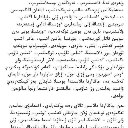
ونەردى تەڭ قاعىستىرىپ، تەرەڭنەن جىمداستىرىپ،
ەستەتيكالىق زەردەگە سالىپ تەرەڭدەتىپ، ايتقان اڭگىمەسىن
دە، ايشىقتى ءافساناسىن دا ۇلتتىق ۇلى مۇراتتارعا اكەلىپ
تىرەيتىن. ۇلتتىڭ ۇلى ارماندارىن ءوزىنىڭ ادامي ۇمىتتەرىنە
ۇلاستىرىپ، بارى مەن جوعىن تۇگەندەپ، ءوزىنىڭ بويى مەن
سويىن قاتار كورسەتىپ، جۇرتىنا جانىن اشىپ، جانى اشىپ
عۇمىر كەشتى. ايتتى، جازدى، سويلەدى. كۇمبىرلەپ سويلەپ
تۇرعان بوز دالاسىنىڭ ءتىلىن تاۋىپ، توگىلتىپ، ءتىنىن تاۋىپ
ەگىلتىپ، ءدىنىن تاۋىپ بەكەمدەپ، الاش ارىستارىنىڭ ۇلى
مۇراتتارىن بۇگىنگى زامانعا جەتكىزىپ، كەلەر كۇندەرگە وتكىزىپ
ءومىر ءسۇردى. وسى ۇزاق جول، ۇزاق ساپاردا تار جول، تايعاق
كەشسە دە، جاڭاارقا دالاسىندا جوسىلا شاپقان جەز كيىكتەردەي
ۋاقىت جەلىنەن وزا شاۋىپ، حالىقتىق قاراقشىعا ولجا سالۋمەن
بولدى.
مەن جاڭاارقا دالاسىن تالاي رەت بوكتەرلەي، اقسەلەۋى جەلمەن
تەڭىزدەي تولقىعان ۇلان جازىقتى كەشىپ ءوتىپ، ۇلتىمىزدىڭ
ۇلى تاۋى - الاشتىڭ ابىز تاۋى ۇلىتاۋعا اسىعا جەتكەنمىن. ۇلى
تاريحىمىزدى باۋىرىنا باسىپ جاتقان باۋىرمال تاۋدىڭ باسىندا