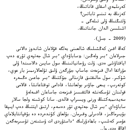
اقسەلەۋ ءوتتى ومىردەن.
كەرىلمەي اسقاق قاناتىڭ،
كەزىڭ بە تىنىم تاباتىن؟
ۇلتىڭنىڭ ۇلى تىلەگى -
اشىلسىن الدان جانناتىڭ.
(2009 - جىل).
كەڭ اقىن كەڭشىلىك شالعىنى بەلگە قۇلاعان شاندوز دالانى
جىرلاعان ءبىر ولەڭىن: «ساباۋداي ءبىر شال جەتپەي تۇر» دەپ
اياقتاۋشى ەدى. ۇلت رۋحانياتىنىڭ سول سايىن دالاسىندا ۇلى
مۇراتقا ادال قىزمەت جاساپ جۇرگەن ۇلىق تۇلعالارىمىز بار عوي،
شۇكىر. سول حالىقتىق قازىنالى جۇكتىڭ ءبىر جاعىن ەڭسەرە
كوتەرىپ، يىعى جاۋىر بولعانشا، قادامى توقتاعانشا، قالامى
قولىنان تۇسكەنشە قالتقىسىز قىزمەت جاساعان اقسەلەۋ
سەيدىمبەكتىڭ ورنى ويسىراپ قالدى. سانا كوشىنە ولجا سالار
ساباۋداي ءبىر شال جەتپەي تۇر دەسەم، ارتىق ايتتىڭ دەپ ايىپقا
بۇيىرماڭىز، قادىرلى وقىرمان. بۇلعاق كۇندەردە دە بۇقپانتايلاماي
عۇمىر كەشىپ، باهادۇرلىك ءداستۇردى ات ۇستىنەن تۇسىرمەگەن
اقاڭ ەدى ول.