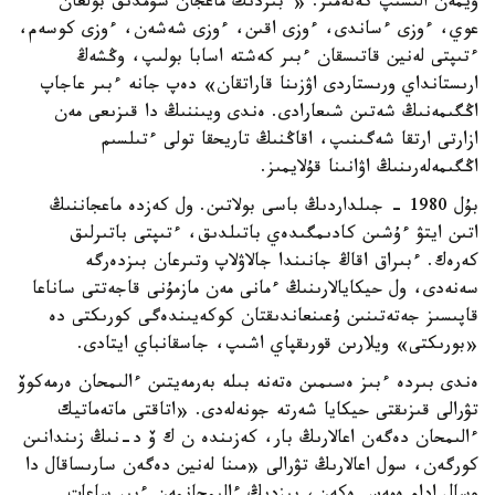
ويمەن الىسىپ كەتەمىز. «ءبىزدىڭ ماعجان سۇمدىق بولعان
عوي، ءوزى ءساندى، ءوزى اقىن، ءوزى شەشەن، ءوزى كوسەم،
ءتىپتى لەنين قاتىسقان ءبىر كەشتە اسابا بولىپ، وڭشەڭ
ارىستانداي ورىستاردى اۋزىنا قاراتقان» دەپ جانە ءبىر عاجاپ
اڭگىمەنىڭ شەتىن شىعارادى. ەندى ويىننىڭ دا قىزىعى مەن
ازارتى ارتقا شەگىنىپ، اقاڭنىڭ تاريحقا تولى ءتىلسىم
اڭگىمەلەرىنىڭ اۋانىنا قۇلايمىز.
بۇل 1980 - جىلداردىڭ باسى بولاتىن. ول كەزدە ماعجاننىڭ
اتىن ايتۋ ءۇشىن كادىمگىدەي باتىلدىق، ءتىپتى باتىرلىق
كەرەك. ءبىراق اقاڭ جانىندا جالاۋلاپ وتىرعان بىزدەرگە
سەنەدى، ول حيكايالارىنىڭ ءمانى مەن مازمۇنى قاجەتتى ساناعا
قاپىسىز جەتەتىنىن ۇعىنعاندىقتان كوكەيىندەگى كورىكتى دە
«بورىكتى» ويلارىن قورىقپاي اشىپ، جاسقانباي ايتادى.
ەندى بىردە ءبىز ەسىمىن ەتەنە بىلە بەرمەيتىن ءالىمحان ەرمەكوۆ
تۋرالى قىزىقتى حيكايا شەرتە جونەلەدى. «اتاقتى ماتەماتيك
ءالىمحان دەگەن اعالارىڭ بار، كەزىندە ن ك ۆ د-نىڭ زىندانىن
كورگەن، سول اعالارىڭ تۋرالى «مىنا لەنين دەگەن سارىساقال دا