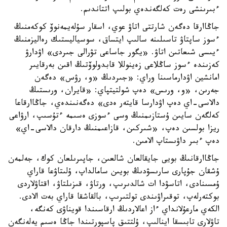
ءبىرىنشى رەت كەلگەندەي بولىپ اتتاندىم.
جاڭاارقا دەگەن شارتتى اتاۋ عوي، اسقار سۇلەيمەنوۆ كوكەمنىڭ
ءسوز ساپتاۋ تاسىلىنە سالىپ ايتساق، سوسياليستىك رەاليزمنىڭ
ءيىسى شىعاتىن اتاۋ. «يگور جاساعى تۋرالى جىردى» اۋدارۋ
كەزىندە ءسوز ساڭلاعى زەينوللا قابدولوۆتىڭ اقىن بەرقايىر
امانشين اۋدارماسىنا وراي: «جىردىڭ «و، رۋس» دەگەن
جەرىن، «و، ورىس» دەپ شولتيتپاي: «قايران، ورىستىڭ
دالاسى-اي دەپ اۋدارسا قايتەر ەدى» دەگەنىندەي، جاڭاارقاعا
كەلگەن سايىن ۇستازىمنىڭ وسى ءسوزى ەسىمە ءتۇسىپ، ارۋاعى
ريزا بولسىن دەپ، «شىركىن، قازاعىمنىڭ دارقان دالاسى-اي»
دەپ ءبىر داۋىستاپ الامىن.
جاڭاارقانىڭ بويى جايقالعان شالعىن، جاپىرىلعان كوك، جەلمەن
ۇشقان جۇپارى سارىسۋدىڭ بويىن سامالداپ، ۇلىتاۋعا قاراي
ۇمسىنادى، اتاسۋدا ات شالدىرىپ، ورتاۋ، قىزىلتاۋ، اقتاۋلاردى
بوكتەرلەپ، توقىراۋىندى تولتىرىپ، بالقاشقا قاراي بەت الادى.
الكەي مارعۇلانداي ءاز اعالاردىڭ ارقاسىندا قويناۋى كەنگە،
تاۋلارى تابىسقا اينالىپ، ۇلتتىق پاسپورتىندا جاڭا ەسىم يەلەنگەن