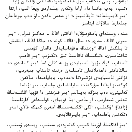
ايتەۋىر، وسى مەكتەپ سول قالامگەرلەردىڭ التىن ۋاقىتىن زايا
ەتىپ، جەپ جاتسا دا، ارادا وتكەن جىلداردى ويعا الىپ، ارتقا
ءبىر قايىرىلعاندا تاپقانىمىز دا از ەمەس ەكەن-اۋ دەپ جوعالعان
جىلدارعا سالاۋات ايتامىز.
مىنە، وسىنداي باسقوسۋلاردا اتاقتى اقاڭ - سەگىز قىرلى، ءبىر
سىرلى اقاڭ، سەرى دە سال اقاڭ، كونە دە جاڭا اقاڭ، ايتقىش
تا بىلگىش اقاڭ ءوزىنىڭ «قۇنانبايدان قالعان كۇمىس
شاقشاسىن» ەتىگىنىڭ تاقاسىنا تىق ەتكىزىپ ءبىر قاعىپ
تاستاپ، كوك بۇيرا ناسىبايدى وزىنە ءتان اسا ءبىر ءساندى دە
سالتاناتتى داعدىلانعان تاسىلمەن ەرنىنە تاستاپ جىبەرىپ،
قۋاتتى ناسىبايدى قۇشىرلانا دامدەپ، «باياعىدا، ساكەن
كوكەمىز ارقادا جۇرگەندە ساياتشىلىق جاساپ، بىر اۋىلعا
كەلىپتى» دەپ بىزگە بەيمالىم ءبىر قىزىقتى دا قۇپيا اڭگىمەنىڭ
شەتىن شىعارىپ، ار جاعىن ايتا قويماي، قولىنداعى كارتاسىنا
ۇزاقتاۋ ءۇڭىلىپ، الگى اڭگىمەسىنىڭ اسەرى كىمگە قالاي اسەر
ەتكەنىن باعامداپ، ءبىر بايىرقالايدى.
ءبىز اقاڭنىڭ اۋزىنا كىرىپ كەتەردەي ەمىنىپ، ويىندى ۇمىتىپ،