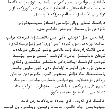
ماداقتاۋىن تولتىردى. سول كەزدەن باستاپ، ءوزىمىز دە قالامعا
جارماسا باستاعاندىقتان، اقسەلەۋ اعامىزدى ءبىر كورۋگە، اۋىز
تولتىرىپ امانداسۋعا، سالەم بەرۋگە تالپىندىق.
قازاقتىڭ شىنايى زيالى تۇلعاسى اقسەلەۋ سەيدىمبەكوۆتى
تانۋداعى بۇل مەنىڭ ءبىرىنشى قادامىم ەدى.
اراعا بەس جىل ءتۇستى. ەكى جىل ماڭعىستاۋدا قىزمەتتە بولىپ،
الماتىعا ورالدىم. سول كەزدە ءبىر ءوزى ءبىر ۋنيۆەرسيتەتتەي،
جاس قالامگەرلەردىڭ ۇستاحاناسى بولىپ كورىگى دۇرىلدەپ
تۇرعان «لەنينشىل جاس» گازەتىنە ءتىلشى بولىپ جۇمىسقا
تۇردىم. گازەتتىڭ ايماقتارداعى مەنشىكتى تىلشىلەرى وڭكەي
«سەن تۇر، مەن اتايىن» ازاماتتار ەدى، كۇن سايىن جاستار
باسىلىمىنىڭ سالا قۇلاش بەتتەرىن الىپ، وڭىرلەردەن جازعان
وزەكتى تۋىندىلارىن بۇرقىراتىپ شىعارىپ جاتاتىن. سونىڭ
ءبىرى ءارى بىرەگەيى قاراعاندى - جەزقازعان ءوڭىرىنىڭ
ءتىلشىسى - اقسەلەۋ سەيدىمبەكوۆ.
اقاڭنىڭ قاي كەزدە، قاي جەردە جاريالاعاندارىن قالت
جىبەرمەيمىن. جاتا قالىپ، جاستانا وقيمىن. ويتكەنى، ول كوبىنە