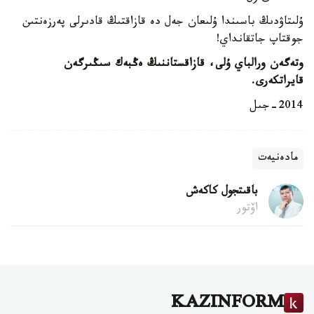
ۇلىتاۋدىڭ باسىندا ۇلىعان جەل دە قازاقتىڭ قادىرلى پەرزەنتىن
جوقتاپ جاتقانداي!
وتەگەن ورالباي ۇلى، قازاقستاننىڭ ەڭبەك سىڭىرگەن
قايراتكەرى.
2014-جىل
مادەنيەت
باقىتجول كاكەش
اۆتور
KAZINFORM