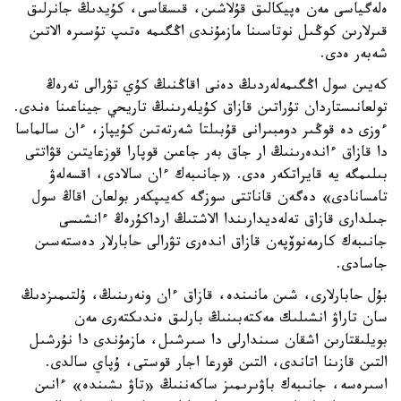
ەلەگياسى مەن ەپيكالىق قۇلاشىن، قىسقاسى، كۇيدىڭ جانرلىق
قىرلارىن كوڭىل نوتاسىنا مازمۇندى اڭگىمە ەتىپ تۇسىرە الاتىن
شەبەر ەدى.
كەيىن سول اڭگىمەلەردىڭ دەنى اقاڭنىڭ كۇي تۋرالى تەرەڭ
تولعانىستاردان تۇراتىن قازاق كۇيلەرىنىڭ تاريحي جيناعىنا ەندى.
ءوزى دە قوڭىر دومبىرانى قۇبىلتا شەرتەتىن كۇيپاز، ءان سالماسا
دا قازاق ءاندەرىنىڭ ار جاق بەر جاعىن قوپارا قوزعايتىن قۋاتتى
بىلىمگە يە قايراتكەر ەدى. «جانىبەك ءان سالادى، اقسەلەۋ
تامسانادى» دەگەن قاناتتى سوزگە كەيىپكەر بولعان اقاڭ سول
جىلدارى قازاق تەلەديدارىندا الاشتىڭ ارداكۇرەڭ ءانشىسى
جانىبەك كارمەنوۆپەن قازاق اندەرى تۋرالى حابارلار دەستەسىن
جاسادى.
بۇل حابارلارى، شىن مانىندە، قازاق ءان ونەرىنىڭ، ۇلتىمىزدىڭ
سان تاراۋ انشىلىك مەكتەبىنىڭ بارلىق ەندىكتەرى مەن
بويلىقتارىن اشقان سىندارلى دا سىرشىل، مازمۇندى دا نۇرشىل
التىن قازىنا اتاندى، التىن قورعا اجار قوستى، ۇپاي سالدى.
اسىرەسە، جانىبەك باۋىرىمىز ساكەننىڭ «تاۋ ىشىندە» ءانىن