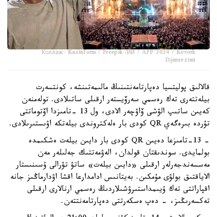
Коллаж: Kazinform / Freepik /ИИ / AFP 2024 / Kevork
Djansezian
قالالىق پوليتسيا دەپارتامەنتىنىڭ مالىمەتىنشە، كونتسەرت
بيلەتتەرى تەك رەسمي سەرۆيستەر ارقىلى ساتىلادى. تولەمنەن
كەيىن ساتىپ الۋشى ۆاۋچەر الادى، ول 13 -تامىزدا اۆتوماتتى
تۇردە بىرەگەي QR كودى بار ەلەكتروندى بيلەتكە اۋىستىرىلادى.
- 13-تامىزعا دەيىن QR كودى بار دايىن بيلەت ەشكىمدە
بولمايدى. سوندىقتان قولدان، الەۋمەتتىك جەلىلەر مەن
مەسسەندجەرلەر ارقىلى «دايىن بيلەت» ساتۋ تۋرالى ۇسىنىستار
الاياقتىق بولۋى مۇمكىن. بەيتانىس ادامدارعا اقشا اۋدارماڭىز جانە
اقپاراتتى تەك ۇيىمداستىرۋشىلاردىڭ رەسمي ارنالارى ارقىلى
تەكسەرىڭىز، - دەپ ەسكەرتتى دەپارتامەنتتەن.