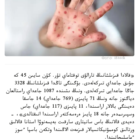
Фото: iStock
«قالادا قىزىلشانىڭ تارالۋى توقتاماي تۇر. كۇن سايىن 45 كە
جۋىق جاعداي تىركەلەدى. بۇگىنگى تاڭدا قىزىلشانىڭ 3328
جاڭا جاعدايى تىركەلدى. ونىڭ ىشىندە 1087 جاعداي راستالعان
دياگنوز جانە ونىڭ 71 پايىزى (769 جاعداي) 14 جاسقا
دەيىنگى بالالار اراسىندا، 11 پايىزى (117 جاعداي) جاس
وسپىرىمدەر جانە 18 پايىز ەرەسەكتەر اراسىندا انىقتالدى»، -
دەيدى قالانىڭ باس سانيتارى سارقىت بەيسەنوۆا استانا قالالىق
ورتالىق كوممۋنيكاتسيالار قىزمەت الاڭىندا وتكەن باسپا ءسوز
ءماسليحاتىندا.