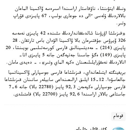
ونىڭ ايتۋىنشا، ناۋقاستار اراسىندا اسىرەسە ۆاكسينا الماعان
بالالاردىڭ ۇلەسى ءالى دە جوعارى بولىپ، 67 پايىزدى قۇراپ
وتىر.
«قىزىلشا اۋرۋىنا شالدىققانداردىڭ ىشىندە 42 پايىزى نەمەسە
326 ۆيرۋس جۇقتىرعان بالا ۆاكسينا الۋدان باس تارتقان. 28
پايىزى (214) - مەديتسينالىق قارسى كورسەتىلىمى بويىنشا، 20
پايىزى (149) ەگۋ جاسىنا جەتپەگەن جانە 5 پايىزى اتا-
انالاردىڭ نەمقۇرايلىلىعىنان ەكپە الماي وتىر»، - دەيدى مامان.
بريفينگتە ايتىلعانداي، قىزىلشاعا قارسى جوسپارلى ۆاكسيناتسيا
جالعاسۋدا. 12-15 ايلىق ارالىعىنداعى سابيلەر سانىنان قىزىلشاعا
قارسى جوسپارلى ەكپەمەن 92,3 پايىز (22780 بالا) جانە 6-7
جاستاعى بالالار اراسىندا 92,6 پايىز (22700 بالا) قامتىلدى.
قوعام