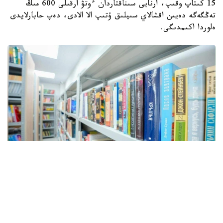
15 كىتاپ وقىپ، ارنايى سىناقتاردان ءوتۋ ارقىلى 600 مىڭ
تەڭگەگە دەيىن اقشالاي سىيلىق ۇتىپ الا الادى، دەپ حابارلايدى
ەلوردا اكىمدىگى.
Фото: Астана әкімдігі
«كىتاپ وقيتىن ۇلت» مارافونى قىركۇيەك ايىندا باستالادى.
بۇعان دەيىن استانا اكىمدىگى مەن «كىتاپ وقيتىن ۇلت -