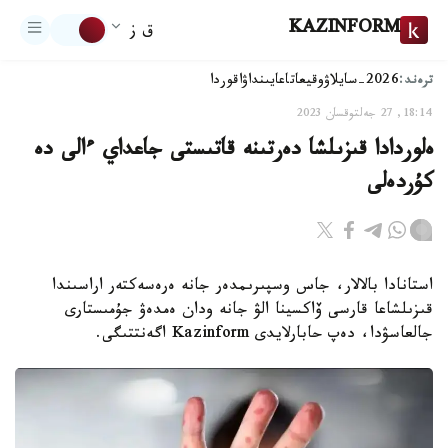
KAZINFORM
ق ز
ترەند:
2026-سايلاۋ
وقيعا
تاعايىنداۋ
اقوردا
18:14, 27 جەلتوقسان 2023
ەلوردادا قىزىلشا دەرتىنە قاتىستى جاعداي ءالى دە
كۇردەلى
استانادا بالالار، جاس وسپىرىمدەر جانە ەرەسەكتەر اراسىندا
قىزىلشاعا قارسى ۆاكسينا الۋ جانە ودان ەمدەۋ جۇمىستارى
جالعاسۋدا، دەپ حابارلايدى Kazinform اگەنتتىگى.