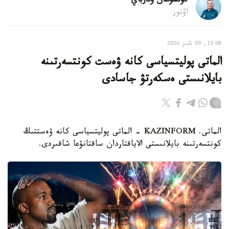
كۇنسۇلتان وتارباي
اۆتور
13:08, 09 تامىز 2026
الماتى پوليتسياسى كانە ۋەست كونتسەرتىنە
بايلانىستى ەسكەرتۋ جاسادى
الماتى. KAZINFORM - الماتى پوليتسياسى كانە ۋەستتىڭ
كونتسەرتىنە بايلانىستى الاياقتاردان ساقتانۋعا شاقىردى.