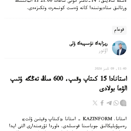
ەسكە سالايىق، 14-تامىز كۇنى ساعات 21:00 دە الماتىنىڭ
ورتالىق ستاديونىندا كانە ۋەست كونسەرت وتكىزەدى.
قوعام
ريزابەك نۇسىپبەك ۇلى
اۆتور
11:40, 09 تامىز 2026
استانادا 15 كىتاپ وقىپ، 600 مىڭ تەڭگە ۇتىپ
الۋعا بولادى
استانا. KAZINFORM - استانا «كىتاپ وقيتىن ۇلت»
رەسپۋبليكالىق جوباسىنا قوسىلدى. ەلوردا تۇرعىندارى التى ايدا