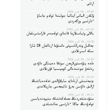
ارتتى
19:09, 06 تامىز 2026
ۇلكەن الماتى اينالما جولىندا تولەم جاساۋ
ءتارتىبى وزگەردى
16:44, 06 تامىز 2026
بالالى وتباسىلارعا قانداي تولەمدەر قاراستىرىلعان
16:28, 06 تامىز 2026
جەڭىل ونەركاسىپتى دامىتۋعا ارنالعان 28 شارا
ىسكە اسىرىلادى
16:05, 06 تامىز 2026
ەلدە ينۆەستورلارمەن سوتقا دەيىنگى داۋدى
رەتتەۋ جونىندەگى كوميسسيا قۇرىلادى
23:34, 05 تامىز 2026
«جەتىنشى ارنادا» سايلاۋالدى تەلەدەباتتىڭ
ارالىق داۋىس بەرۋ ناتيجەسى جاريالاندى
20:11, 05 تامىز 2026
ستۋدەنتتەردىڭ مەملەكەتتىك ستيپەندياسىن
تولەۋدىڭ جاڭا ءتارتىبى بەكىتىلدى