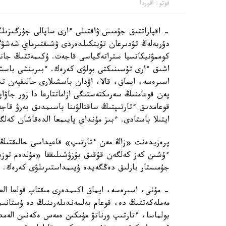
فوتو: اقوردا
- اقپاراتتىق جۇمىس ۋاقتىلى ءارى ساپالى جۇرگىزىل
دۇربەلەڭ تۋدىرعان تۇيتكىلدەردى ۋشىقتىرماي شەشۋگ
كوممۋنيكاتسيا ستراتەگياسى قاجەت. ۇكىمەتتىڭ جانە 
اشىق ءارى تۇسىنىكتى بولۋى كەرەك. ءبىرىنشى باسشىل
اسىرەسە، ايماق، قالا، اۋدان باسشىلارى حالىقپەن 
پەن قوعامنىڭ سەرىكتەستىگى ازاماتتارعا دا زور جا
قوعامدىق ءتارتىپتىڭ ساقتالۋىنا باسىمدىق بەرۋ قا
ايتىلا باستادى. ءبىز مۇنداي پايىمعا الدەقاشان كەل
پرەزيدەنت «زاڭ مەن ءتارتىپ» قاعيداسى حالىقتىڭ س
ءۇشىن كەز كەلگەن قۇقىق بۇزۋشىلىققا «مۇلدەم توزب
جۇمىستار بارلىق دەڭگەيدە ۇيىمداستىرىلۋى كەرەك.
- مۇنى، اسىرەسە، ايماق اكىمدەرى مىقتاپ قولعا الع
مەملەكەتتىڭ دە، قوعام بەلسەندىلەرىنىڭ دە ۇستانىم
بولماسا، ءتارتىپ ورناتۋ مۇمكىن ەمەس ەكەنىن الەم