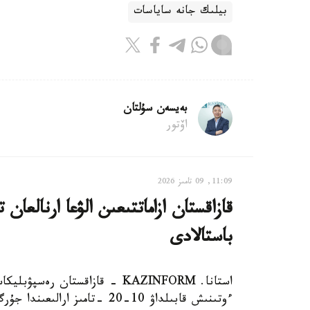
بيلىك جانە ساياسات
بەيسەن سۇلتان
اۆتور
11:09, 09 تامىز 2026
باستالادى
استانا. KAZINFORM - قازاقستان 
ءوتىنىش قابىلداۋ 10-20 -تامىز ارالىعىندا جۇرگىزىلەدى، دەپ حابارلايدى ۇلتتىق تەستىلەۋ ورتالىعى.