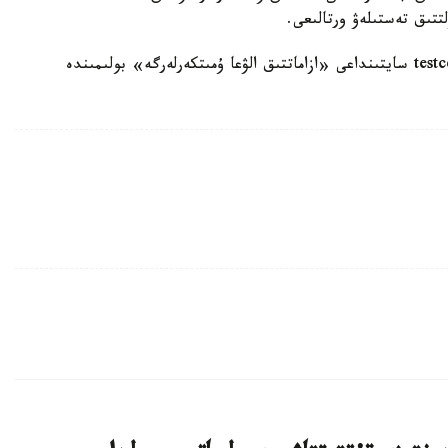
تتىق تەستىلەۋ ورتالىعى.
تولىق اقپارات ۇلتتىق تەستىلەۋ ورتالىعىنىڭ testcenter.kz سايتىنداعى «ازاماتتىق الۋعا ۇمىتكەرلەرگە» بولىمىندە