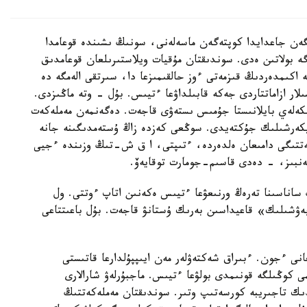
گەن جاعدايدا كوپتەگەن ماسەلەنى، سونىڭ ىشىندە قوعامدا
ە بولاتىن ەدى. سوندىقتان مۇقيات ويلاستىرىلعان قوعامدىق
اكىمدەردىڭ قىزمەتى ءوز حالقىمىزعا دا، سىرتقى الەمگە دە
ار ازاماتتاردى جەكە قابىلداۋعا ءتيىس. بۇل - وتە ماڭىزدى.
تىكەلەي بايلانىستا جۇمىس ىستەۋى قاجەت. دەگەنمەن مەملەكەت
ۋاپكەرشىلىك جۇكتەيدى. سوڭعى كەزدە زاڭ ۇستەمدىگىنە جانە
جەتتىگى دامىعان ەلدەردە، ءتىپتى، ا ق ش-تىڭ وزىندە ءجيى
گەنبىز، - دەدى قاسىم-جومارت توقايەۆ.
اناسىنا تەرەڭ ورنىعۋعا ءتيىس ەكەنىن اتاپ ءوتتى. ول
ەۋشىلىك» قاعيداسىن بەرىك ۇستانۋ قاجەت. بۇل باعىتتاعى
انى ءجون. ءبىراق شەكتەۋلەر مەن ايىپپۇلدارعا قاتىستى
ى كوڭىلگە قونىمدى بولۋعا ءتيىس. ماجبۇرلەۋ شارالارى
دىك تاجىريبە كورسەتىپ وتىر. سوندىقتان مەملەكەتتىڭ