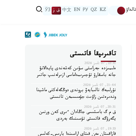
الداۋ
KZ
QZ
РУ
EN
中文
ق ز
ЎЗ
تاقىرىپقا قاتىستى
22:31, 07 تامىز 2026
ەلىمىزدە جەراستى سۋىن كەشەندى پايدالانۋ
جانە باسقارۋ تۇجىرىمداماسى ازىرلەنىپ جاتىر
21:44, 07 تامىز 2026
نۇرلىبەك نالىبايەۆ بروندى دوڭگەلەكتى ماشينا
وندىرەتىن زاۋىت جۇمىسىمەن تانىستى
20:31, 07 تامىز 2026
ق م گ باسشىسى جاڭادان ءىرى كەن ورنىن
يگەرۋگە قاتىستى تۇسىنىك بەردى
19:55, 07 تامىز 2026
قازاقستان مەن قىتاي اراسىندا بارىس-كەلىس