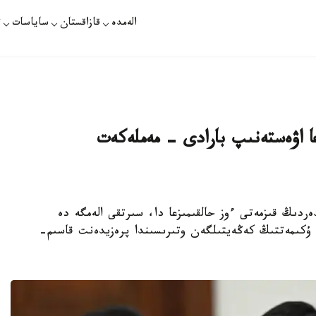
الەمدە
قازاقستان
ساياسات
ت
ۋعا اۋەستەنىپ بارادى - مەملەكەت
جانە اكىمدەردىڭ قىزمەتى ءوز حالقىمىزعا دا، سىرتقى الەمگە دە
 ۇكىمەتتىڭ كەڭەيتىلگەن وتىرىسىندا پرەزيدەنت قاسىم-