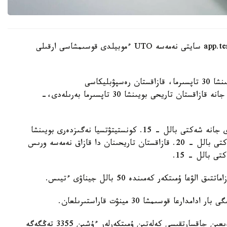
ءوتىنىشتى ۇلتتىق تەستىلەۋ ورتالىعىنىڭ app.testcenter.kz سايتى نەمەسە UTO ءموبيلدى قوسىمشاسى ارقىلى
- تەستىلەۋ ءۇش بولىمنەن تۇرادى: قازاق ءتىلى بويىنشا 30 تاپسىرما، قازاقستان رەسپۋبليكاسى
كونستيتۋتسياسىنىڭ نەگىزدەرى بويىنشا 40 تاپسىرما جانە قازاقستان تاريحى بويىنشا 30 تاپسىرما بەرىلەدى،-
قازاق ءتىلى بويىنشا تەست قازاق تىلىندە وتكىزىلەدى جانە شەكتى بالل - 15. كونستيتۋتسيا نەگىزدەرى بويىنشا
تەست قازاق نەمەسە ورىس تىلىندە تاپسىرىلادى، شەكتى بالل - 20. قازاقستان تاريحىنان دا قازاق نەمەسە ورىس
ى بالل - 15.
- تەستىلەۋگە قاتىسۋ قۇنى - 14693 تەڭگە. دايىندىعىن جاقسارتقىسى كەلەتىن ۇمىتكەرلەر ءۇشىن 3355 تەڭگەگە