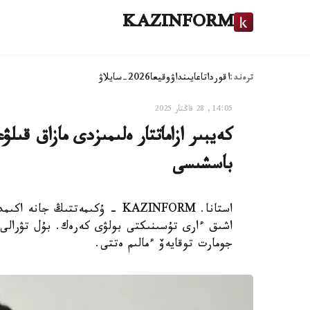
KAZINFORM
ترەند:
اقوردا
تاعايىنداۋ
وقيعا
2026-سايلاۋ
14:05, 28 قاڭتار 2025
كەيبىر ازاماتتار ەلىمىزدى مازاق قىل
باسشىسى
استانا. KAZINFORM - ۇكىمەتتىڭ 
اشىق ءارى تۇسىنىكتى بولۋى كەرەك. بۇل تۋرالى
جومارت توقايەۆ ءمالىم ەتتى.