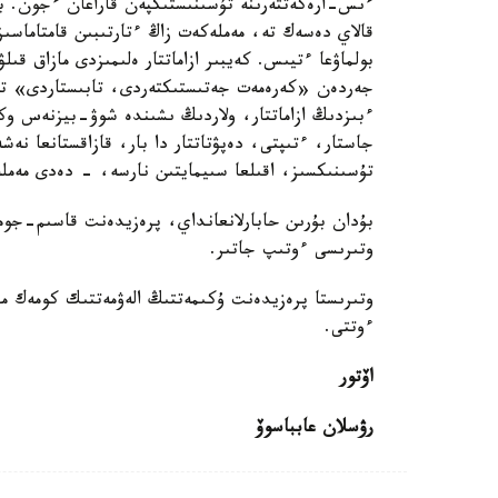
ءىس-ارەكەتتەرىنە تۇسىنىستىكپەن قاراعان ءجون. بۇل
قالاي دەسەك تە، مەملەكەت زاڭ ءتارتىبىن قامتاماسىز 
بولماۋعا ءتيىس. كەيبىر ازاماتتار ەلىمىزدى مازاق ق
جەردەن «كەرەمەت جەتىستىكتەردى، تابىستاردى» تا
ءبىزدىڭ ازاماتتار، ولاردىڭ ىشىندە شوۋ-بيزنەس و
جاستار، ءتىپتى، دەپۋتاتتار دا بار، قازاقستانعا نەش
تۇسىنىكسىز، اقىلعا سىيمايتىن نارسە، - دەدى مەم
بۇدان بۇرىن حابارلانعانداي، پرەزيدەنت قاسىم-جوم
وتىرىسى ءوتىپ جاتىر.
وتىرىستا پرەزيدەنت ۇكىمەتتىڭ الەۋمەتتىك كومەك ما
ءوتتى.
اۆتور
رۋسلان عابباسوۆ