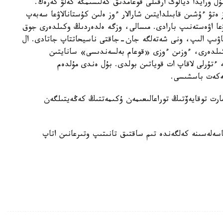
 ورايدا ديالوگ ارقىلى قوعامدىق كەلىسىمگە كەلۋ كەرەك.
ەتۋ ءۇشىن قابىلدايتىن شارالار ءوز ەلىن كۇستانالاۋعا سەبەپ
ىلۋعا اۋەستەنىپ بارادى. مىسالى، وزگە ەلدەردىڭ وكىلدەرى جوق
ۋىپ الىپ، ونى شەتەلگە جان-جاقتى ناسيحاتتاپ جاتادى. ال
كىلدەرى، ءوزىن ءوزى «قوعام بەلسەندىسى» سانايتىن
ە ءتۇرلى لاقاپ ات قوياتىن بولدى. بۇل ەندى مۇلدەم
لەكەت باسشىسى.
ارت توقايەۆتىڭ توراعالىعىمەن ۇكىمەتتىڭ كەڭەيتىلگەن
سەلەسىنە كەلگەندە تىم ساقتىق تانىتىپ وتىرعانىن اتاپ