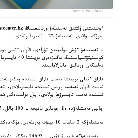
Фото: Polisia.kz
بەرۋگە بولادى. تەستىلەۋ 22 -تامىزدا وتەدى.
دەلىنگەن ورتالىق حابارلاماسىندا.
تىلىندە تەست تاپسىرۋعا بولادى، بۇل بولىمدەگى شەكت
جالپى تەستىلەۋدە ەڭ جوعارى ناتيجە - 100 بالل. ازاماتتىق الۋعا ۇمىتكەر كەمىندە 50 بالل جيناۋى ءتيىس.
تەستىلەۋگە 2 ساعات 10 مينۋت بەرىلەدى. مۇگەدەكتىگى بار ادامدارعا قوسىمشا 30 مينۋت قاراستىرىلعان.