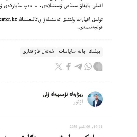
اقىلى بايقاۋ سىناعى ۇسىنىلادى، - دەپ حابارلادى ۇل
قولجەتىمدى.
بيلىك جانە ساياسات
شەتەل قازاقتارى
ريزابەك نۇسىپبەك ۇلى
اۆتور
10:11, 09 تامىز 2026