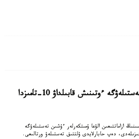
قازاقستان ازاماتتىعىن الۋعا ارنالعان تەستىلەۋگە ءوتىنىش قابىلداۋ 10-تامىزدا
رەسپۋبليكاسىنىڭ ازاماتتىعىن الۋعا ۇمىتكەرلەر ءۇشىن تەستىلەۋگە