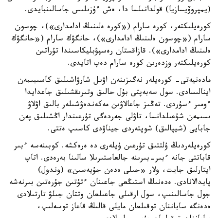
(يمپروۆيسازيا) قولدانىلسا دا، ەش ءۇزىلىس جاسالىنبايدى.
كورەيلىكتەر، كورە سارام («كورە ەلىنىڭ ادامدارى»)، چوسون
سارام («چوسون ەلىنىڭ ادامدارى»)، حانگۋك سارام («حانگۋك
ەلىنىڭ ادامدارى»). قازاقستان رەسپۋبليكاسىندا تۇراتىن
كورەيلىكتەر وزدەرىن كورە سارام دەپ اتايدى.
مادەنيەتى- كورەيلەر نەگىزىنەن اۋىل شارۋاشىلىق كاسىبىمەن
اينالىسادى. سول سەبەپتى بۇل حالىق وتىرىقشىلىق جاعدايدا
ءومىر ءسۇردى. تەڭىز جاعالاۋىن مەكەندەۋشىلەر بالىق اۋلاۋ
ىسىمەن شۇعىلدانسا، تاۋلى جەردەگى تۇرعىندار اڭشىلىق پەن
جابايى (شيپالىق) شوپتەردى جيناۋدى كاسىپ ەتتى.
كورەيلەردىڭ ۇلتتىق تۇرعىن ۇيلەرى دە ەرەكشە. كوبىنەسە ءبىر
قاباتتى جانە ءبىر-بىرىنە جالعاستىرىلا سالىنا بەرەدى. اتاپ
ايتارلىق جايت، ولار «جىلى ەدەن جۇيەسىن» (وندول)
پايدالانادى. ەدەنىڭ استىڭعى جاعىنان ءتۇتىن جۇرەتىن بىرنەشە
جول جاسالىنىپ، سول ارقىلى جاعىلعان وتتان جىلۋ تارتىلادى
ەدەنگە ساباننان توقىلعان مايلى قالىڭ قاعاز توسەلىپ،