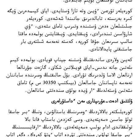
ساباننان توقىلعان بۇيىم جابىلادى.
كورەيلەر تۇرعىن ءۇيىن وتە تازا ۇستايدى. اياق كيىمدەرىن ۇيگە
كىرە بەرىستە، تابالدىرىق جانىندا شەشەدى. كورەيلەر
جىلىتىلعان ەدەن ۇستىندە وتىرىپ تاماق ىشەدى، ءۇي
شارۋاسىن تىندىرادى، ۇيىقتايدى. ۇيىقتايتىن بولمەدە ماقتا
سالىپ سىرىعان جۇقا كورپە، كەستە نەمەسە شىلتەرى بار
جاستىقتى پايدالانادى.
كەيىن ولاردى ساندىقتىڭ ۇستىنە جيناپ قويادى. بولمەدە كيىم
ىلەتىن جانە ىدىس-اياق قويىلاتىن شكاف، گازەت جۋرنالعا
ارنالعان الاسا ۇلدىرىك تۇرادى. بۇل حالىقتىڭ ومىرىندە ساباننان
نەمەسە ناپساننان جاسالعان (بيىكتىپ 30350 س م) تاماق
ىشەتىن ۇستەلدىڭ ءار ۇيدە بولۋى مىندەتتى سانالعان.
ۇلتتىق ادەت-عۇرىپتارى مەن ءداستۇرلەرى
كورەيلىكتەر بالالاردىڭ ءومىرىنىڭ باستالۋىن، ونىڭ ءبىر جاسقا
تولۋ جاسىن ەسەپتەيدى. وسى كەزدەن باستاپ قانا بالا
تولىققاندى ادام بولىپ ەسەپتەلەدى. بالالاردىڭ ءارقايسىسىنىڭ
ءبىر جاسقا تولۋىن مىندەتتى تۇردە اتاپ ءوتۋ كەرەك، ەگەر اتاپ