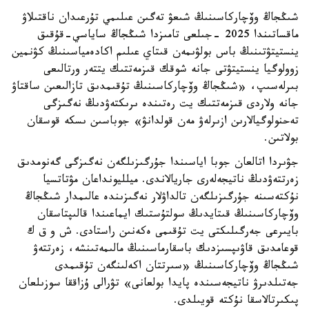
شىڭجاڭ وۆچاركاسىنىڭ شىعۋ تەگىن عىلىمي تۇرعىدان ناقتىلاۋ
ماقساتىندا 2025 -جىلعى تامىزدا شىڭجاڭ ساياسي-قۇقىق
ينستيتۋتىنىڭ باس بولۋىمەن قىتاي عىلىم اكادەمياسىنىڭ كۋنمين
زوولوگيا ينستيتۋتى جانە شوقك قىزمەتتىك يتتەر ورتالىعى
بىرلەسىپ، «شىڭجاڭ وۆچاركاسىنىڭ تۇقىمدىق تازالىعىن ساقتاۋ
جانە ولاردى قىزمەتتىك يت رەتىندە ىرىكتەۋدىڭ نەگىزگى
تەحنولوگيالارىن ازىرلەۋ مەن قولدانۋ» جوباسىن ىسكە قوسقان
بولاتىن.
جۋىردا اتالعان جوبا اياسىندا جۇرگىزىلگەن نەگىزگى گەنومدىق
زەرتتەۋدىڭ ناتيجەلەرى جاريالاندى. ميلليونداعان مۋتاتسيا
نۇكتەسىنە جۇرگىزىلگەن تالداۋلار نەگىزىندە عالىمدار شىڭجاڭ
وۆچاركاسىنىڭ قىتايدىڭ سولتۇستىك ايماعىندا قالىپتاسقان
بايىرعى جەرگىلىكتى يت تۇقىمى ەكەنىن راستادى. ش و ق ك
قوعامدىق قاۋىپسىزدىك باسقارماسىنىڭ مالىمەتىنشە، زەرتتەۋ
شىڭجاڭ وۆچاركاسىنىڭ «سىرتتان اكەلىنگەن تۇقىمدى
جەتىلدىرۋ ناتيجەسىندە پايدا بولعانى» تۋرالى ۇزاققا سوزىلعان
پىكىرتالاسقا نۇكتە قويىلدى.