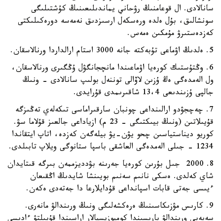
سانالادى. ال قوعامنىڭ رۋحاني يماندىلىعىنىڭ كۇشتىلىگى
سونشالىق، بۇل ەلدە ورەسكەل ارسىزدىق نەمەسە دورەكىلىكتى
كەزدەستىرۋ مۇمكىن ەمەس.
5. ەلدىڭ اۋماعى تۇبەكتە جانە 3000 استام ارالداردا ورنالاسقان.
6. وڭتۇستىك كورەيا اۋماعىندا مانچجانگۋل ۇڭگىرى ورنالاسقان،
ول الەمدەگى ەڭ ۇزىن لاۆالى توننەل بولىپ سانالادى - ونىڭ
جالپى ۇزىندىعى 13،4 شاقىرىمدى قۇرايدى.
7. چەچجۋدو ارالىنداعى چونبان سارقىراماسى تىكەلەي تەڭىزگە
قۇيىلاتىن (ونىڭ بيىكتىگى - 23 م) ازياداعى جالعىز قۇلاما سۋ.
كوريو ديناستياسىن چحو يۋن-يۋ بيلەگەن كەزدە، اتاپ ايتقاندا
1234 - جىلى الەمدەگى العاشقى باسپا ستانوگى ويلاپ تابىلدى.
8. 2000 جىل بۇرىن كورەيا جەرىنە بۋدديزممەن بىرگە قىتايدان
شاي كەلدى. ەسكى نانىم سەنىم بويىنشا شايدىڭ اڭقىعان
ءيىسى جەتى قابات اسپانداعى قۇدايلارعا دا جەتەدى ەكەن.
9. كارىس مۋزىكاسىنىڭ ەرەكشەلىگى ونىڭ ورىندالۋ مانەرى.
سەبەبى ورىندالۋ بارىسىندا كومپوزيسيالار اراسىندا قۇبىلتۋ ءادىسى