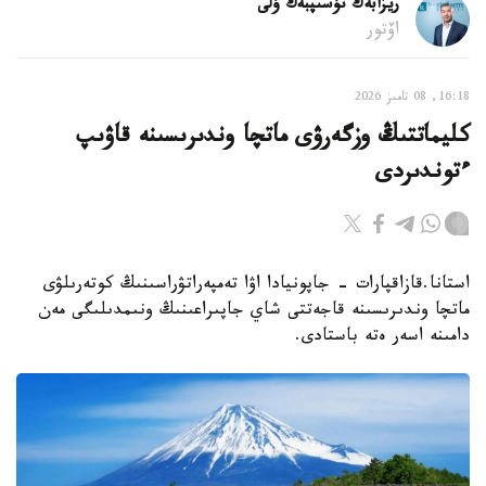
ريزابەك نۇسىپبەك ۇلى
اۆتور
16:18, 08 تامىز 2026
كليماتتىڭ وزگەرۋى ماتچا وندىرىسىنە قاۋىپ
ءتوندىردى
استانا.قازاقپارات - جاپونيادا اۋا تەمپەراتۋراسىنىڭ كوتەرىلۋى
ماتچا وندىرىسىنە قاجەتتى شاي جاپىراعىنىڭ ونىمدىلىگى مەن
دامىنە اسەر ەتە باستادى.