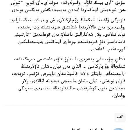
سۋىق ءارى بيىك تاۋلى وڭىرلەرگە، سونداي-اق گوبي ءشولى
مەن شولەيتتى ايماقتارعا ابدەن بەيىمدەلگەنى بەلگىلى بولدى.
قازىرگى ۋاقىتتا شىڭجاڭ وۆچاركالارى ش و ق ك- نىڭ بارلىق
بولىمدەرى مەن قالالارىندا شتاتتىق قىزمەتتىك يت رەتىندە
قولدانىلادى. ولار شەكارالىق باقىلاۋ مەن قوعامدىق ءتارتىپتى
قامتاماسىز ەتۋ قىزمەتىندە جوعارى ايماقتىق بەيىمدىلىگىن
كورسەتىپ كەلەدى.
قىتاي جۇمىسشى يتتەردى باسقارۋ قاۋىمداستىعى دەرەگىنشە،
شىڭجاڭ وۆچاركاسى - التاي مەن تيان-شان تاۋلارىنىڭ
ارالىعىنداعى بايتاق دالادا قالىپتاسقان بايىرعى تۇقىم، توبەت،
قازاق توبەتى، تيان-شان ماستيفى دەپ تە اتالادى. ولار
ەجەلدەن بەرى كوشپەندى حالىقتاردىڭ سەنىمدى سەرىگى
بولعان.
الەم