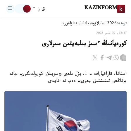
KAZINFORM
ق ز
ترەند:
2026-سايلاۋ
وقيعا
تاعايىنداۋ
اقوردا
15:37, 09 مامىر 2025
كورەيانىڭ ءسىز بىلمەيتىن سىرلارى
استانا. قازاقپارات - 1. بۇل ەلدى «سوپىلار كورولدىگى» جانە
«تاڭعى تىنىشتىق جەرى» دەپ تە اتايدى.