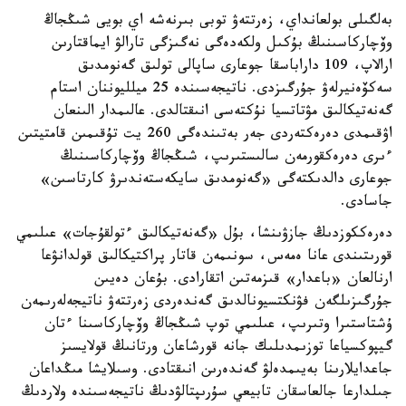
بەلگىلى بولعانداي، زەرتتەۋ توبى بىرنەشە اي بويى شىڭجاڭ
وۆچاركاسىنىڭ بۇكىل ولكەدەگى نەگىزگى تارالۋ ايماقتارىن
ارالاپ، 109 داراباسقا جوعارى ساپالى تولىق گەنومدىق
سەكۆەنيرلەۋ جۇرگىزدى. ناتيجەسىندە 25 ميلليوننان استام
گەنەتيكالىق مۋتاتسيا نۇكتەسى انىقتالدى. عالىمدار الىنعان
اۋقىمدى دەرەكتەردى جەر بەتىندەگى 260 يت تۇقىمىن قامتيتىن
ءىرى دەرەكقورمەن سالىستىرىپ، شىڭجاڭ وۆچاركاسىنىڭ
جوعارى دالدىكتەگى «گەنومدىق سايكەستەندىرۋ كارتاسىن»
جاسادى.
دەرەككوزدىڭ جازۋىنشا، بۇل «گەنەتيكالىق ءتولقۇجات» عىلىمي
قورىتىندى عانا ەمەس، سونىمەن قاتار پراكتيكالىق قولدانۋعا
ارنالعان «باعدار» قىزمەتىن اتقارادى. بۇعان دەيىن
جۇرگىزىلگەن فۋنكتسيونالدىق گەندەردى زەرتتەۋ ناتيجەلەرىمەن
ۇشتاستىرا وتىرىپ، عىلىمي توپ شىڭجاڭ وۆچاركاسىنا ءتان
گيپوكسياعا توزىمدىلىك جانە قورشاعان ورتانىڭ قولايسىز
جاعدايلارىنا بەيىمدەلۋ گەندەرىن انىقتادى. وسىلايشا مىڭداعان
جىلدارعا جالعاسقان تابيعي سۇرىپتالۋدىڭ ناتيجەسىندە ولاردىڭ