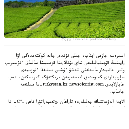
Фото: tawatchai prakobkit/Alamy
اسىرەسە جازعى اپتاپ، جىلى تۇندەر جانە كوكتەمدەگى اۋا
رايىنىڭ قۇبىلمالىلىعى شاي بۇتالارىنا قوسىمشا سالماق ءتۇسىرىپ
وتىر. عالىمدار ماسەلەنى شەشۋ ءۇشىن ىستىققا ءتوزىمدى
سۇرىپتاردى گەنومدىق ادىستەرمەن ىرىكتەۋگە كىرىسكەن، دەپ
حابارلايدى turkystan.kz newscientist.com-عا سىلتەمە
جاساپ.
الايدا الەۋمەتتىك جەلىلەردە تاراعان «تەمپەراتۋرا تاعى 1°C- قا
كوتەرىلسە، ماتچا مۇلدە جوعالادى» دەگەن مالىمدەمەنى عىلىمي
تۇرعىدان دالەلدەنگەن بولجام دەۋگە بولمايدى. قازىرگى
زەرتتەۋلەر كليماتتىڭ جىلىنۋى ءونىم كولەمىن ازايتىپ، جوعارى