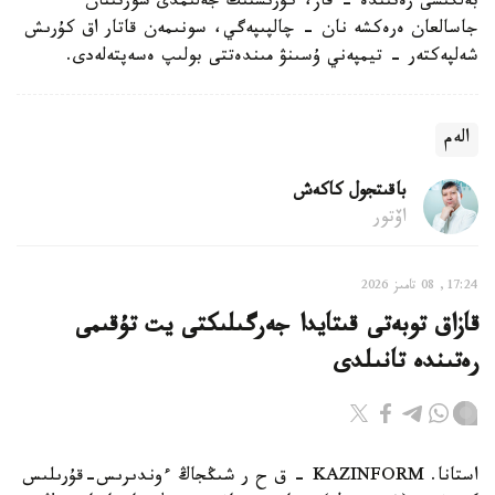
بەلگىسى رەتىندە - قاز، كۇرىشتىڭ جەلىمدى سورتىنان
جاسالعان ەرەكشە نان - چالپىپەگي، سونىمەن قاتار اق كۇرىش
شەلپەكتەر - تيمپەني ۇسىنۋ مىندەتتى بولىپ ەسەپتەلەدى.
الەم
باقىتجول كاكەش
اۆتور
17:24, 08 تامىز 2026
قازاق توبەتى قىتايدا جەرگىلىكتى يت تۇقىمى
رەتىندە تانىلدى
استانا. KAZINFORM – ق ح ر شىڭجاڭ ءوندىرىس-قۇرىلىس