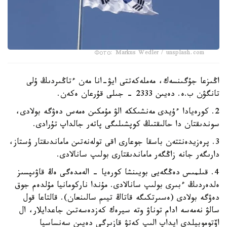
Фото: Markus Wedler / unsplash.com
اڭىزعا جۇگىنسەك، مەملەكەتتى ايۋ-انا مەن ءتاڭىردىڭ ۇلى
تانگۋن ب.ە. دەيىن 2333 - جىلى قۇرعان ەكەن.
2. كورەيادا ءۇيدى مەنشىككە الۋ مۇمكىن ەمەس دەۋگە بولادى،
سوندىقتان دا حالىقتىڭ كوپشىلىگى پاتەر جالداپ تۇرادى.
3. پرەزيدەنتتەن باسقا جوعارى اقى تولەنەتىن ماماندىقتار ۇستاز،
دارىگەر جانە زاڭگەر ماماندىقتارى بولىپ سانالادى.
4. قىلمىس دەڭگەيى بويىنشا كورەيا - الەمدەگى ەڭ قاۋىپسىز
ەلدەردىڭ ءبىرى بولىپ سانالادى. مۇندا ناركومانيا مۇلدەم جوق
دەۋگە بولادى (ەسىرتكىگە قاتاڭ تيىم سالىنعان). قالتاعا قول
سالۋ نەمەسە ادام توناۋ وتە سيرەك كەزدەسەتىن جاعدايلار، ال
اۆتوموبيلدى ايداپ الىپ كەتۋ قازىرگى دەيىن سەنساسيا