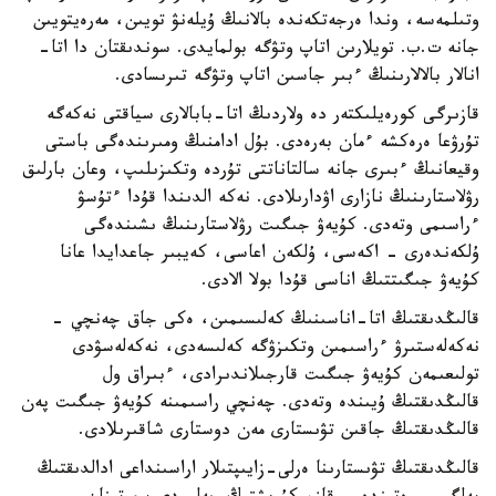
وتىلمەسە، وندا ەرجەتكەندە بالانىڭ ۇيلەنۋ تويىن، مەرەيتويىن
جانە ت.ب. تويلارىن اتاپ وتۋگە بولمايدى. سوندىقتان دا اتا-
انالار بالالارىنىڭ ءبىر جاسىن اتاپ وتۋگە تىرىسادى.
قازىرگى كورەيلىكتەر دە ولاردىڭ اتا-بابالارى سياقتى نەكەگە
تۇرۋعا ەرەكشە ءمان بەرەدى. بۇل ادامنىڭ ومىرىندەگى باستى
وقيعانىڭ ءبىرى جانە سالتاناتتى تۇردە وتكىزىلىپ، وعان بارلىق
رۋلاستارىنىڭ نازارى اۋدارىلادى. نەكە الدىندا قۇدا ءتۇسۋ
ءراسىمى وتەدى. كۇيەۋ جىگىت رۋلاستارىنىڭ ىشىندەگى
ۇلكەندەرى - اكەسى، ۇلكەن اعاسى، كەيبىر جاعدايدا عانا
كۇيەۋ جىگىتتىڭ اناسى قۇدا بولا الادى.
قالىڭدىقتىڭ اتا-اناسىنىڭ كەلىسىمىن، ەكى جاق چەنچي -
نەكەلەستىرۋ ءراسىمىن وتكىزۋگە كەلىسەدى، نەكەلەسۋدى
تولىعىمەن كۇيەۋ جىگىت قارجىلاندىرادى، ءبىراق ول
قالىڭدىقتىڭ ۇيىندە وتەدى. چەنچي راسىمىنە كۇيەۋ جىگىت پەن
قالىڭدىقتىڭ جاقىن تۋىستارى مەن دوستارى شاقىرىلادى.
قالىڭدىقتىڭ تۋىستارىنا ەرلى-زايىپتىلار اراسىنداعى ادالدىقتىڭ