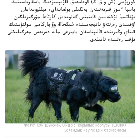
كورپۋسى (ش و ق ك) قوعامدىق قاۋىپسىزدىك باسقارماسىنىڭ
باسپا ءسوز قىزمەتىنەن بەلگىلى بولعانداي، ميلليونداعان
مۋتاتسيا نۇكتەسىن قامتيتىن گەنومدىق كارتاعا جۇرگىزىلگەن
اۋقىمدى زەرتتەۋ ناتيجەسىندە شىڭجاڭ وۆچاركاسى سولتۇستىك
قىتاي وڭىرىندە قالىپتاسقان بايىرعى جانە دەربەس جەرگىلىكتى
تۇقىم رەتىندە تانىلدى.
Фото: ҚХР Шыңжаң Өндіріс-құрылыс корпусы (ШӨҚК)
Қоғамдық қауіпсіздік басқармасы