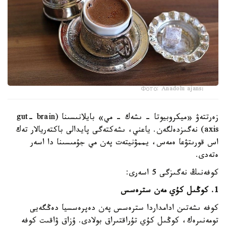
Фото: Anadolu ajansı
زەرتتەۋ «ميكروبيوتا - ىشەك - مي» بايلانىسىنا (gut- brain
axis) نەگىزدەلگەن. ياعني، ىشەكتەگى پايدالى باكتەريالار تەك
اس قورىتۋعا ەمەس، يممۋنيتەت پەن مي جۇمىسىنا دا اسەر
ەتەدى.
كوفەنىڭ نەگىزگى 5 اسەرى:
1. كوڭىل كۇي مەن سترەسس
كوفە ىشەتىن ادامداردا سترەسس پەن دەپرەسسيا دەڭگەيى
تومەنىرەك، كوڭىل كۇي تۇراقتىراق بولادى. ۇزاق ۋاقىت كوفە