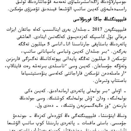
جوسپارلاۋدىڭ زاڭداستىرىلماۋى نەمەسە قۇجاتتاردىڭ تولىق
راسىمدەلمەۋى كەيىن ساتىپ الۋشىعا قيىندىق تۋعىزۋى مۇمكىن.
فليپپينگتىڭ جاڭا فورمۋلاسى
فليپپينگپەن 2017 -جىلدان بەرى اينالىسىپ كەلە جاتقان ايزات
ەرعالي بۇل كاسىپكە كەزدەيسوق كەلگەنىن ايتادى. العاشقى
پاتەردىڭ باستاپقى جارناسىنا اتا-اناسى 5 ميلليون تەڭگە
بەرگەن. ءبىر جىلدان كەيىن وتباسى باسپانانى ساتىپ،
تۇسكەن 3 ميلليون تەڭگە پايدانى يپوتەكانىڭ نەگىزگى قارىزىن
وتەۋگە جۇمساعان. كەيىن وسى ءتاسىلدى بىرنەشە رەت قايتالاپ،
ءار مامىلەدەن تۇسكەن قاراجاتتى كەلەسى ينۆەستيتسياعا
باعىتتاپ وتىرعان.
- اۋەلى ءبىر بولمەلى پاتەردى ارماندادىق. كەيىن ەكى
بولمەلىگە، ودان ءۇش بولمەلىگە كوشتىك. وسى جولدىڭ
بارىنەن ءوز ەڭبەگىمىزبەن وتتىك، - دەدى ول.
ونىڭ ايتۋىنشا، فليپپينگتەگى ەڭ كۇردەلى كەزەڭ - جوندەۋ
جۇمىسى. باستى ماقسات - پاتەردى بارىنشا كوپ ساتىپ الۋشىعا