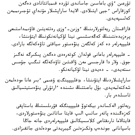
تۇرعىن ءۇي باعاسىن جاساندى تۇردە قىمباتتاتادى دەگەن
كوزقاراس ءجيى ايتىلادى. الايدا ساراپشىلار مۇنداي تۇجىرىممەن
كەلىسپەيدى.
قازاقستان ريەلتورلارىنىڭ ءوزىن-ءوزى رەتتەيتىن قاۋىمداستىعى
پرەزيدەنتىنىڭ كەڭەسشىسى نينا لۋكيانەنكونىڭ ايتۋىنشا،
فليپپەرلەر دە كەز كەلگەن ينۆەستور سياقتى تاۋەكەلگە بارادى.
- فليپپەرلەر باعانى قولدان كوتەرەدى دەگەن پىكىرگە نەگىز
جوق. ولار دا قارجىسى مەن ۋاقىتىن تاۋەكەلگە تىگىپ جۇمىس
ىستەيدى، - دەيدى نينا لۋكيانەنكو.
ساراپشىلاردىڭ ايتۋىنشا، «فليپپينگ» ۇعىمى ءبىر عانا مودەلمەن
شەكتەلمەيدى. بۇل باعىتتىڭ ىشىندە ءارتۇرلى ينۆەستيتسيالىق
تاسىلدەر بار.
ريەلتور الەكساندر بيكەتوۆ فليپپينگكە قۇرىلىستىڭ باستاپقى
كەزەڭىندە پاتەر ساتىپ الىپ قايتا ساتاتىن ينۆەستورلاردى،
قايتالاما نارىقتاعى كلاسسيكالىق فليپپەرلەردى جانە جاڭا
باسپانانى جوندەپ وتكىزەتىن گيبريدتى مودەلدى جاتقىزادى.