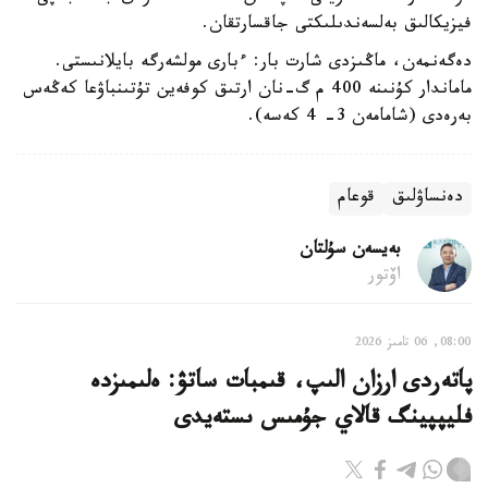
فيزيكالىق بەلسەندىلىكتى جاقسارتقان.
دەگەنمەن، ماڭىزدى شارت بار: ءبارى مولشەرگە بايلانىستى.
ماماندار كۇنىنە 400 م گ-نان ارتىق كوفەين تۇتىنباۋعا كەڭەس
بەرەدى (شامامەن 3- 4 كەسە).
دەنساۋلىق
قوعام
بەيسەن سۇلتان
اۆتور
08:00, 06 تامىز 2026
پاتەردى ارزان الىپ، قىمبات ساتۋ: ەلىمىزدە
فليپپينگ قالاي جۇمىس ىستەيدى