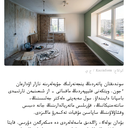
كوللاج: Kazinform / ج ي
سوندىقتان پاتەردىڭ ينجەنەرلىك جۇيەلەرىنە نازار اۋدارعان
ءجون. ويتكەنى فليپپەردىڭ ماقساتى - از شىعىنمەن تارتىمدى
باسپانا دايىنداۋ. سول سەبەپتى ەلەكتر جەلىسىنىڭ،
سانتەحنيكانىڭ، قۇرىلىس ماتەريالدارىنىڭ جانە دىبىس
وقشاۋلاۋىنىڭ ساپاسىن مۇقيات تەكسەرۋ ماڭىزدى.
بۇدان بولەك، زاڭدىق ماسەلەلەردى دە ەسكەرگەن دۇرىس. قايتا