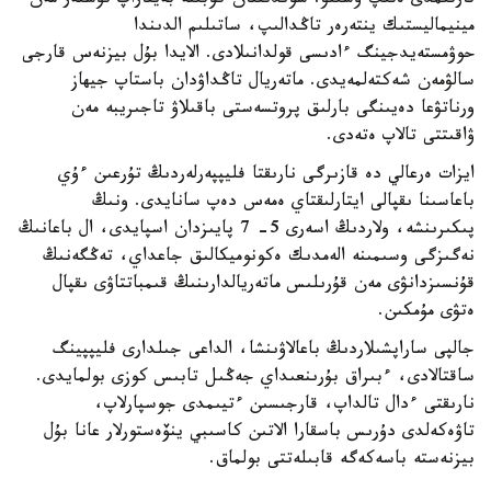
تارتىمدى ەتىپ ۇسىنۋ. سوندىقتان كوبىنە بەيتاراپ تۇستەر مەن
مينيماليستىك ينتەرەر تاڭدالىپ، ساتىلىم الدىندا
حوۋمستەيدجينگ ءادىسى قولدانىلادى. الايدا بۇل بيزنەس قارجى
سالۋمەن شەكتەلمەيدى. ماتەريال تاڭداۋدان باستاپ جيھاز
ورناتۋعا دەيىنگى بارلىق پروتسەستى باقىلاۋ تاجىريبە مەن
ۋاقىتتى تالاپ ەتەدى.
ايزات ەرعالي دە قازىرگى نارىقتا فليپپەرلەردىڭ تۇرعىن ءۇي
باعاسىنا ىقپالى ايتارلىقتاي ەمەس دەپ سانايدى. ونىڭ
پىكىرىنشە، ولاردىڭ اسەرى 5- 7 پايىزدان اسپايدى، ال باعانىڭ
نەگىزگى وسىمىنە الەمدىك ەكونوميكالىق جاعداي، تەڭگەنىڭ
قۇنسىزدانۋى مەن قۇرىلىس ماتەريالدارىنىڭ قىمباتتاۋى ىقپال
ەتۋى مۇمكىن.
جالپى ساراپشىلاردىڭ باعالاۋىنشا، الداعى جىلدارى فليپپينگ
ساقتالادى، ءبىراق بۇرىنعىداي جەڭىل تابىس كوزى بولمايدى.
نارىقتى ءدال تالداپ، قارجىسىن ءتيىمدى جوسپارلاپ،
تاۋەكەلدى دۇرىس باسقارا الاتىن كاسىبي ينۆەستورلار عانا بۇل
بيزنەستە باسەكەگە قابىلەتتى بولماق.