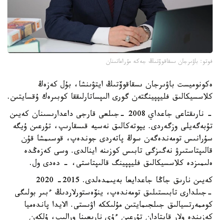
فوتو: باۋىرجان ىسقاقوۆتىڭ جەكە مۇراعاتىنان
ەكونوميست باۋىرجان ىسقاقوۆتىڭ ايتۋىنشا، بۇل كەزەڭ
كلاسسيكالىق فليپپينگتەن گورى الىپساتارلىققا كوبىرەك ۇقسايتىن.
- نارىقتاعى جاعداي 2008 -جىلعى قارجى داعدارىسىنان كەيىن
تۇبەگەيلى وزگەردى. يپوتەكالىق نەسيە قىسقارىپ، تۇرعىن ۇيگە
سۇرانىس تومەندەگەن سوڭ پاتەردى جوندەپ، قوسىمشا قۇن
قالىپتاستىرۋ نەگىزگى تابىس كوزىنە اينالدى. وسى كەزەڭدە
ەلىمىزدە كلاسسيكالىق فليپپينگ قالىپتاستى، - دەدى ول.
كەيىن نارىق جاڭا جاعدايعا بەيىمدەلدى. 2015- 2020
-جىلدارى تابىستىلىق تومەندەپ، ينۆەستورلاردىڭ ءبىر بولىگى
كوممەرتسيالىق جىلجىمايتىن مۇلىككە اۋىستى. الايدا پاندەميا
كەزىندە ولار قايتادان تۇرعىن ءۇي نارىعىنا ورالىپ، ۇلكەن