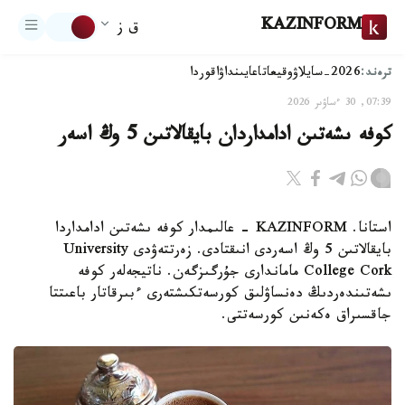
KAZINFORM
ق ز
ترەند:
2026-سايلاۋ
وقيعا
تاعايىنداۋ
اقوردا
07:39, 30 ءساۋىر 2026
كوفە ىشەتىن ادامداردان بايقالاتىن 5 وڭ اسەر
استانا. KAZINFORM - عالىمدار كوفە ىشەتىن ادامداردا
بايقالاتىن 5 وڭ اسەردى انىقتادى. زەرتتەۋدى University
College Cork ماماندارى جۇرگىزگەن. ناتيجەلەر كوفە
ىشەتىندەردىڭ دەنساۋلىق كورسەتكىشتەرى ءبىرقاتار باعىتتا
جاقسىراق ەكەنىن كورسەتتى.