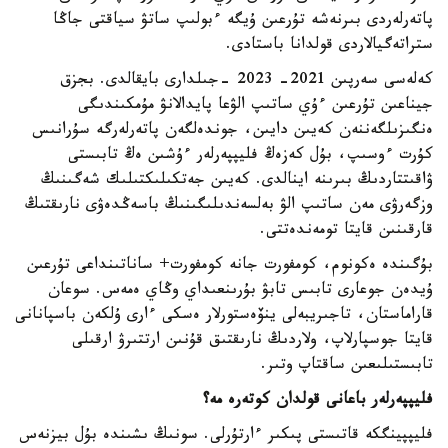
پاتەرلەردى بىرنەشە تۇرعىن ۇيگە ءبولىپ ساتۋ سياقتى جاڭا
ستراتەگيالاردى قولدانا باستادى.
كەلەسى سەرپىن 2021- 2023 -جىلدارى بايقالدى. بجزق
جيناعىن تۇرعىن ءۇي ساتىپ الۋعا پايدالانۋ مۇمكىندىگى
ەنگىزىلگەننەن كەيىن دايىن، جوندەلگەن پاتەرلەرگە سۇرانىس
كۇرت ءوسىپ، بۇل كەزەڭ فليپپەرلەر ءۇشىن ەڭ تابىستى
ۋاقىتتاردىڭ بىرىنە اينالدى. كەيىن جەتكىلىكتىلىك شەگىنىڭ
وزگەرۋى مەن ساتىپ الۋ بەلسەندىلىگىنىڭ باسەڭدەۋى نارىقتىڭ
قارقىنىن قايتا تومەندەتتى.
بۇگىندە ەكونوم، كومفورت جانە كومفورت+ ساناتىنداعى تۇرعىن
ۇيدەن جوعارى تابىس تابۋ بۇرىنعىداي وڭاي ەمەس. سوعان
قاراماستان، تاجىريبەلى ينۆەستورلار ەسكى ءارى ۇلكەن باسپانانى
قايتا جوسپارلاپ، ولاردىڭ نارىقتىق قۇنىن ارتتىرۋ ارقىلى
تابىستىلىعىن ساقتاپ وتىر.
فليپپەرلەر باعانى قولدان كوتەرە مە؟
فليپپينگكە قاتىستى پىكىر ءارتۇرلى. سونىڭ ىشىندە بۇل بيزنەس