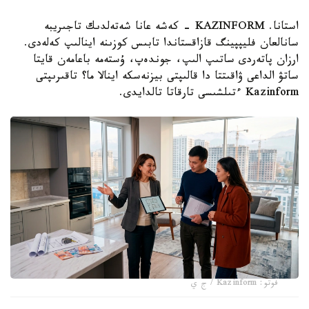
استانا. KAZINFORM - كەشە عانا شەتەلدىك تاجىريبە
سانالعان فليپپينگ قازاقستاندا تابىس كوزىنە اينالىپ كەلەدى.
ارزان پاتەردى ساتىپ الىپ، جوندەپ، ۇستەمە باعامەن قايتا
ساتۋ الداعى ۋاقىتتا دا قالىپتى بيزنەسكە اينالا ما؟ تاقىرىپتى
Kazinform ءتىلشىسى تارقاتا تالدايدى.
فوتو: Kazinform / ج ي