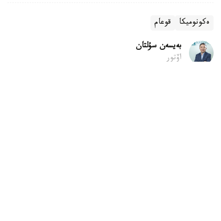
ەكونوميكا
قوعام
بەيسەن سۇلتان
اۆتور
07:42, 06 تامىز 2026
تىك ءجۇرۋ ادامنىڭ شەشىم قابىلداۋىنا اسەر ەتەدى
استانا. KAZINFORM - تىك ءجۇرۋ ادامنىڭ كوڭىل كۇيىنە
عانا ەمەس، شەشىم قابىلداۋىنا دا ىقپال ەتۋى مۇمكىن. وسىنداي
قورىتىندىعا كانادانىڭ ماكگيلل ۋنيۆەرسيتەتىنىڭ عالىمدارى
جۇرگىزگەن جاڭا زەرتتەۋ ناتيجەسىندە كەلدى.