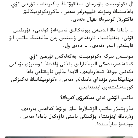
ال ەكونوميست باۋىرجان ىسقاقوۆتىڭ پىكىرىنشە، تۇرعىن ءۇي
باعاسىنىڭ وسۋىنە فليپپەرلەر ەمەس، ماكروەكونوميكالىق
فاكتورلار كوبىرەك ىقپال ەتەدى.
- باعاعا ەڭ الدىمەن يپوتەكالىق نەسيەلەۋ كولەمى، قۇرىلىس
قۇنى، ينفلياتسيا، نارىقتاعى ۇسىنىس پەن حالىقتىڭ ساتىپ الۋ
قابىلەتى اسەر ەتەدى، - دەدى ول.
سونىمەن بىرگە ەكونوميست جەكەلەگەن تۇرعىن ءۇي
كەشەندەرىندەگى الىپساتارلىق باعانى ۋاقىتشا ءوسىرۋى مۇمكىن
ەكەنىن جوققا شىعارمايدى. الايدا جالپى نارىقتاعى باعا
ديناميكاسىن مۇنداي مامىلەلەر ەمەس، ەكونوميكانىڭ نەگىزگى
كورسەتكىشتەرى ايقىندايدى.
ساتىپ الۋشى نەنى ەسكەرۋى كەرەك؟
ساراپشىلار ساتىپ الۋشىلارعا ساق بولۋعا كەڭەس بەرەدى.
ولاردىڭ ايتۋىنشا، بۇگىنگى باستى تاۋەكەل باعادا ەمەس،
جوندەۋ ساپاسىندا.