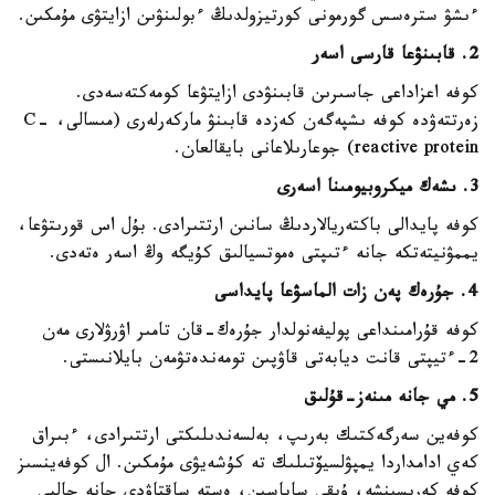
ءىشۋ سترەسس گورمونى كورتيزولدىڭ ءبولىنۋىن ازايتۋى مۇمكىن.
2. قابىنۋعا قارسى اسەر
كوفە اعزاداعى جاسىرىن قابىنۋدى ازايتۋعا كومەكتەسەدى.
زەرتتەۋدە كوفە ىشپەگەن كەزدە قابىنۋ ماركەرلەرى (مىسالى، C-
reactive protein) جوعارىلاعانى بايقالعان.
3. ىشەك ميكروبيومىنا اسەرى
كوفە پايدالى باكتەريالاردىڭ سانىن ارتتىرادى. بۇل اس قورىتۋعا،
يممۋنيتەتكە جانە ءتىپتى ەموتسيالىق كۇيگە وڭ اسەر ەتەدى.
4. جۇرەك پەن زات الماسۋعا پايداسى
كوفە قۇرامىنداعى پوليفەنولدار جۇرەك-قان تامىر اۋرۋلارى مەن
2-ءتيپتى قانت ديابەتى قاۋپىن تومەندەتۋمەن بايلانىستى.
5. مي جانە مىنەز-قۇلىق
كوفەين سەرگەكتىك بەرىپ، بەلسەندىلىكتى ارتتىرادى، ءبىراق
كەي ادامداردا يمپۋلسيۆتىلىك تە كۇشەيۋى مۇمكىن. ال كوفەينسىز
كوفە كەرىسىنشە، ۇيقى ساپاسىن، ەستە ساقتاۋدى جانە جالپى