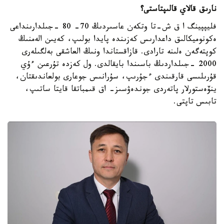
نارىق قالاي قالىپتاستى؟
فليپپينگ ا ق ش-تا وتكەن عاسىردىڭ 70- 80 -جىلدارىنداعى
ەكونوميكالىق داعدارىس كەزىندە پايدا بولىپ، كەيىن الەمنىڭ
كوپتەگەن ەلىنە تارادى. قازاقستاندا ونىڭ العاشقى بەلگىلەرى
2000 -جىلداردىڭ باسىندا بايقالدى. ول كەزدە تۇرعىن ءۇي
قۇرىلىسى قارقىندى ءجۇرىپ، سۇرانىس جوعارى بولعاندىقتان،
ينۆەستورلار پاتەردى جوندەۋسىز- اق قىمباتقا قايتا ساتىپ،
تابىس تاپتى.