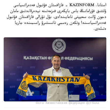
استانا. KAZINFORM - قازاقستان فۋتبول فەدەراتسياسى
ۇلتتىق قۇرامانىڭ باس باپكەرى قىزمەتىنە نيدەرلاندتىق مامان
دجون ۆانت سحيپتى تاعايىندادى. بۇل تۋرالى قازاقستان فۋتبول
فەدەراتسياسىندا وتكەن رەسمي تانىستىرۋ راسىمىندە جاريا
ەتىلدى.
Фото: Казахстанская федерация футбола