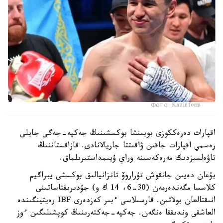
Фото: Kazinform
اقپارات دەرەككوزى بويىنشا بوكسشىنىڭ جەكپە-جەگى جايلى
رەسمي اقپارات جاقىن ۋاقىتتا جاريالانادى. قازاقستاننىڭ
تاۋەلسىزدىك مەرەكەسىنە وراي ۇيىمداستىرىلماق.
بۇعان دەيىن جانقوش تۇراروۆ تانزانيالىق بوكسشى يبراگيم
كلاسسا مگەندەرمەن (30-6، 14 ك و) جۇدىرىقتاساتىنى
انىقتالعان بولاتىن. قارسىلاسى ءبىر كەزدەرى IBF رەيتينگىندە
العاشقى وندىققا ەنگەن. جەكپە-جەكتەرىنىڭ كوپشىلىگىن ءوز