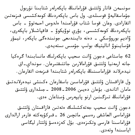
سونىمەن قاتار ۇلتتىق قۇرامانىڭ باپكەرلەر شتابىنا نۇربول
جۇماسقاليەۆ قوسىلدى. ول باس باپكەردىڭ كومەكشىسى قىزمەتىن
اتقارادى. وعان قوسا شتاب قۇرامىندا ەلدوس احمەتوۆ - باس
باپكەردىڭ كومەكشىسى، يۋري نوۆيكوۆ - قاقپاشىلار باپكەرى،
ۆاديم بوروۆسكي - دەنە دايىندىعى جونىندەگى باپكەر، تيمۋر
قۇسايىنوۆ اناليتيك بولىپ جۇمىس ىستەيدى.
62 جاستاعى دجون ۆانت سحيپ باپكەرلىك مانسابىندا گرەكيا
جانە ارمەنيا ۇلتتىق قۇرامالارىن جاتتىقتىرعان. سونداي-اق
نيدەرلاند قۇراماسىنىڭ باپكەرلەر شتابىندا قىزمەت اتقارعان.
ول قازاقستان ۇلتتىق قۇراماسىن باسقارعان ەكىنشى نيدەرلاندتىق
مامان اتاندى. بۇعان دەيىن 2006-2008 -جىلدارى ۇلتتىق
قۇرامانىڭ تىزگىنىن ارنو پايپەرس ۇستاعان ەدى.
دجون ۆانت سحيپ جەتەكشىلىك ەتەتىن قازاقستان ۇلتتىق
قۇراماسى العاشقى رەسمي ماتچىن 26 -قىركۇيەكتە فارەر ارالدارى
قۇراماسىنا قارسى وتكىزەدى. بۇل كەزدەسۋ ۇلتتار ليگاسى
اياسىندا وتەدى.