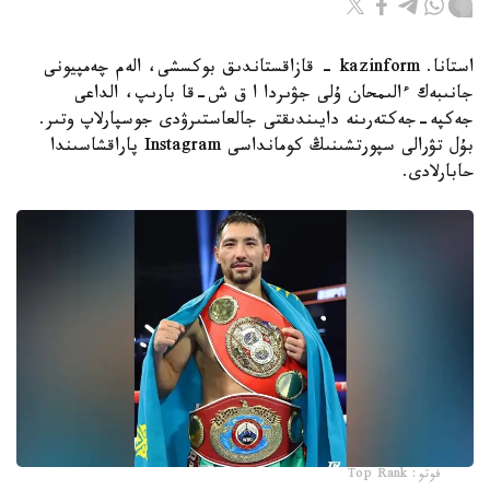
استانا. kazinform - قازاقستاندىق بوكسشى، الەم چەمپيونى
جانىبەك ءالىمحان ۇلى جۋىردا ا ق ش-قا بارىپ، الداعى
جەكپە-جەكتەرىنە دايىندىقتى جالعاستىرۋدى جوسپارلاپ وتىر.
بۇل تۋرالى سپورتشىنىڭ كومانداسى Instagram پاراقشاسىندا
حابارلادى.
فوتو: Top Rank