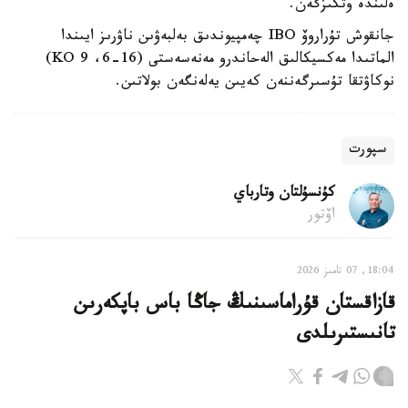
ەلىندە وتكىزگەن.
جانقوش تۇراروۆ IBO چەمپيوندىق بەلبەۋىن ناۋرىز ايىندا
الماتىدا مەكسيكالىق الەحاندرو مەنەسەستى (16-6، 9 KO)
نوكاۋتقا تۇسىرگەننەن كەيىن يەلەنگەن بولاتىن.
سپورت
كۇنسۇلتان وتارباي
اۆتور
18:04, 07 تامىز 2026
قازاقستان قۇراماسىنىڭ جاڭا باس باپكەرىن
تانىستىرىلدى