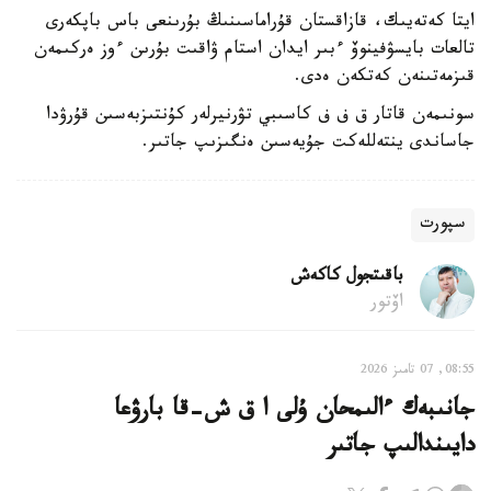
ايتا كەتەيىك، قازاقستان قۇراماسىنىڭ بۇرىنعى باس باپكەرى
تالعات بايسۋفينوۆ ءبىر ايدان استام ۋاقىت بۇرىن ءوز ەركىمەن
قىزمەتىنەن كەتكەن ەدى.
سونىمەن قاتار ق ف ف كاسىبي تۋرنيرلەر كۇنتىزبەسىن قۇرۋدا
جاساندى ينتەللەكت جۇيەسىن ەنگىزىپ جاتىر.
سپورت
باقىتجول كاكەش
اۆتور
08:55, 07 تامىز 2026
جانىبەك ءالىمحان ۇلى ا ق ش-قا بارۋعا
دايىندالىپ جاتىر