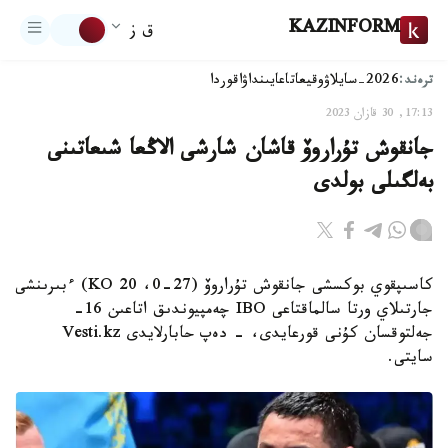
KAZINFORM
ق ز
ترەند:
2026-سايلاۋ
وقيعا
تاعايىنداۋ
اقوردا
17:13, 30 قازان 2023
جانقوش تۇراروۆ قاشان شارشى الاڭعا شىعاتىنى
بەلگىلى بولدى
كاسىپقوي بوكسشى جانقوش تۇراروۆ (27-0، 20 KO) ءبىرىنشى
جارتىلاي ورتا سالماقتاعى IBO چەمپيوندىق اتاعىن 16-
جەلتوقسان كۇنى قورعايدى، - دەپ حابارلايدى Vesti.kz
سايتى.