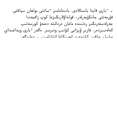
- ءبارى قايتا باستالادى. باستامامىز ءساتتى بولعان سياقتى.
قۇرمەتتى جانكۇيەرلەر، قولداۋلارىڭىزعا كوپ راقمەت!
جەرلەستەرىڭىز رەتىندە ماعان ەرەكشە دەمەۋ كورسەتىپ
كەلەسىزدەر. قازىر ۆيزانى كۇتىپ وتىرمىز. ەگەر ءبارى ويداعىداي
بولسا، جاقىن كۇندەرى امەريكاعا اتتانامىز، - دەلىنگەن
حابارلامادا.
بۇعان دەيىن جانىبەك ءالىمحان ۇلى جاڭا سالماق دارەجەسىندە
WBO رەيتينگىندە جەكپە-جەكسىز-اق ەكىنشى ورىنعا
كوتەرىلگەنى حابارلانعان بولاتىن.
ءالىمحان ۇلى سوڭعى جەكپە-جەگىن 2025 -جىلعى 5-
ساۋىردە استانادا وتكىزىپ، فرانسيالىق اناۋەل نگاميسسەنگەنى
نوكاۋتپەن جەڭدى. سول كەزدەسۋدە ول ورتا سالماقتاعى WBO
جانە IBF چەمپيوندىق بەلبەۋلەرىن ءساتتى قورعاعان ەدى.
كەيىن ورتا سالماقتاعى WBA چەمپيونىمەن وتەتىن بىرىكتىرۋ
جەكپە-جەگى قارساڭىندا قارسىلاسىنىڭ دوپينگ سىناماسى وڭ