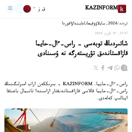
KAZINFORM
ق ز
ترەند:
2026-سايلاۋ
وقيعا
تاعايىنداۋ
اقوردا
15:57, 07 ناۋرىز 2024
شاتىردىڭ توبەسى - راس-ءال-حايما
قازاقستاندىق تۋريستەرگە نە ۇسىنادى
راس-ءال-حايما. KAZINFORM - بىرىككەن اراب امىرلىگىنىڭ
راس-ءال-حايما قالاسى قازاقستاندىقتار اراسىندا تانىمال باعىتقا
اينالىپ كەلەدى.