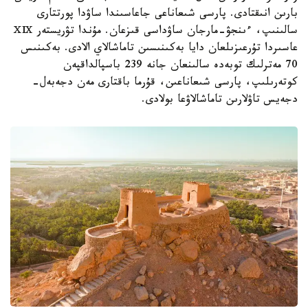
بارىن انىقتادى. پارسى شىعاناعى جاعاسىندا ساۋدا پورتتارى
سالىنىپ، ءىنجۋ-مارجان ساۋداسى قىزعان. مۇندا تۋريستەر ⅩⅨ
عاسىردا تۇرعىزىلعان دايا بەكىنىسىن تاماشالاي الادى. بەكىنىس
70 مەترلىك توبەدە سالىنعان جانە 239 باسپالداقپەن
كوتەرىلىپ، پارسى شىعاناعىن، قۇرما باقتارى مەن دجەبەل-
دجەيس تاۋلارىن تاماشالاۋعا بولادى.