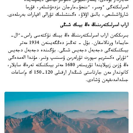
حاباردار بولادى. ينتەراكتيۆتى ەتنوگرافيالىق ديسپلەيدە
امىرلىكتەگى ءومىر، ءىنجۋ-مارجان ىزدەۋشىلەر، قۇرما
شارۋاشىلىعى، بالىق اۋلاۋ، ەگىنشىلىك تۋرالى اقپارات بەرىلەدى.
اراب امىرلىكتەرىنىڭ ەڭ بيىك شىڭى
بىرىككەن اراب امىرلىكتەرىنىڭ ەڭ بيىك نۇكتەسى راس-ءال-
حايمادا ورنالاسقان. بۇل - تەڭىز دەڭگەيىنەن 1934 مەتر
بيىكتىكتەگى دجەبەل دجەيس شىڭى. بۇگىندە دجەبەل دجەيس
ءتۇرلى ەكستريم سپورت تۇرلەرىن ۇسىنىپ وتىر. مۇندا الەمدەگى
ەڭ ۇزىن زيپلايندا تۋريستەر 1680 مەتر بيىكتىكتە تەرەڭ سايلار،
كانوندار مەن جارتاستى شىڭدار ارقىلى 120-150 ك م/ساعات
جىلدامدىقپەن ۇشادى.