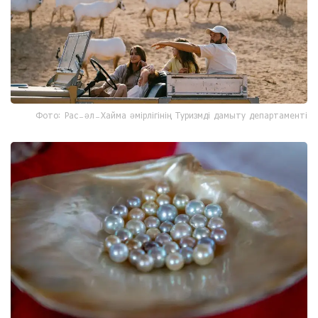
Фото: Рас-әл-Хайма әмірлігінің Туризмді дамыту департаменті