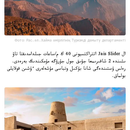
Фото: Рас-әл-Хайма әмірлігінің Туризмді дамыту департаменті
ال Jais Slider اتتراكتسيونى 40 ك م/ساعات جىلدامدىقتا تاۋ
ىشىندە 2 شاقىرىمعا جۋىق جول جۇرۋگە مۇمكىندىك بەرەدى.
رەلس ۇستىندەگى شانا بۇكىل وتباسى مۇشەلەرى ءۇشىن قولايلى
بولماق.