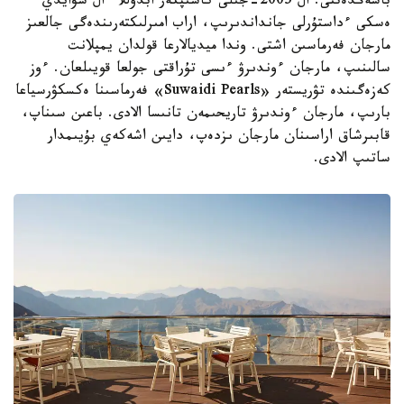
باسەڭدەتتى. ال 2005-جىلى كاسىپكەر ابدۋللا ءال سۋايدي
ەسكى ءداستۇرلى جانداندىرىپ، اراب امىرلىكتەرىندەگى جالعىز
مارجان فەرماسىن اشتى. وندا ميديالارعا قولدان يمپلانت
سالىنىپ، مارجان ءوندىرۋ ءىسى تۇراقتى جولعا قويىلعان. ءوز
كەزەگىندە تۋريستەر «Suwaidi Pearls» فەرماسىنا ەكسكۋرسياعا
بارىپ، مارجان ءوندىرۋ تاريحىمەن تانىسا الادى. باعىن سىناپ،
قابىرشاق اراسىنان مارجان ىزدەپ، دايىن اشەكەي بۇيىمدار
ساتىپ الادى.