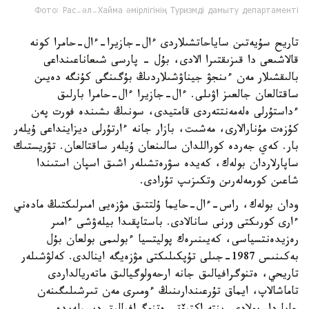
Фото: Рас-әл-Хайма әмірлігінің Туризмді дамыту департаменті
تاريح سۇيەتىن ساياحاتشىلاردى ءال-جازيرا-ءال-حامرا كونە
قالاشىعى دا قىزىقتىرا الادى، بۇل - پارسى شىعاناعىنداعى
بالىقشىلار مەن ءىنجۋ جيناۋشىلاردىڭ بۇگىنگى كۇنگە دەيىن
ساقتالعان جالعىز اۋىلى. ءال-جازيرا ءال-حامرا بارلىق
ءداستۇرلى ەلەمەنتتەردى قامتيدى، سونىڭ ىشىندە فورت پەن
كۇزەت مۇنارالارى، مەشىت، بازار جانە ءارتۇرلى ديزاينداعى ۇيلەر
بار. كەي جەردە كوراللدان سالىنعان ۇيلەر ساقتالعان. تۋريستىك
ساپارلاردان بولەك، كەيدە سۋرەتشىلەر اشىق اسپان استىندا
شاعىن كورمەلەرىن وتكىزىپ تۇرادى.
ودان بولەك، راس-ءال-حايما ۇلتتىق مۋزەيى امىرلىكتىڭ مادەني
ءارى كورىكتى ورنى سانالادى. باستاپقىدا بيلەۋشى ءامىر
رەزيدەنتسياسى، كەيىنىرەك پوليتسيا ءبولىمى بولعان بۇل
بەكىنىس 1987-جىلى تۇپكىلىكتى مۋزەيگە اينالدى. كەلۋشىلەر
تاريحي، ەتنوگرافيالىق جانە ارحەولوگيالىق ماتەريالداردى
تاماشالاپ، ايماق تۇرعىندارىنىڭ ءومىرى مەن تىرشىلىگىنەن