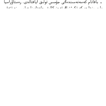
- باقاتام كەسەنەسىندەگى جۇمىس تولىق اياقتالدى. رەستاۆراسيا
بارىسىندا ەسكەرتكىشتىڭ تەحنيكالىق جاعدايىنا عىلىمي زەرتتەۋ
جۇرگىزىلدى. كونسترۋكسيالىق كۇشەيتۋ، جىكتەردى قايتا
وڭدەۋ، جوعالعان ساۋلەتتىك بولشەكتەردى عىلىمي نەگىزدە
تولىقتىرۋ جانە تاريحي ماتەريالعا سايكەس رەستاۆراتسيالىق
كىرپىشپەن قايتا قالاۋ جۇمىسى ورىندالدى. سونىمەن قاتار
كۇمبەزدىڭ قورعانىش سىلاق قاباتى جاڭارتىلدى. سۋدان
وقشاۋلانىپ، اۋماعى اباتتاندىرىلدى. اتالعان شارالار
ەسكەرتكىشتىڭ تاريحي ساۋلەتتىك كەلبەتىن ساقتاي وتىرىپ،
ونىڭ ۇزاقمەرزىمدى ساقتالۋىن قامتاماسىز ەتەدى، - دەدى
وبلىستىق تاريحي-مادەني مۇرانى قورعاۋ ورتالىعىنىڭ ءبولىم
مەڭگەرۋشىسى تالعات بەرديەۆ.