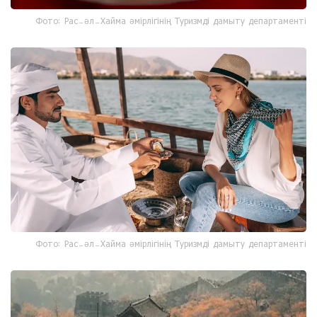
Фото: Рас-әл-Хайма әмірлігінің Туризмді дамыту департаменті
Фото: Рас-әл-Хайма әмірлігінің Туризмді дамыту департаменті