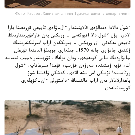
Фото: Рас-әл-Хайма әмірлігінің Туризмді дамыту департаменті
ءشول دالادا دەمالۋدى قالايتىندار ءال-ۆادي تابيعي قورىعىنا بارا
الادى. بۇل ءشول دالا اقبوكەنى - وريكس پەن قاراقۇيرىقتاردىڭ
تابيعي مەكەنى. اق وريكس - بىرىككەن اراب امىرلىكتەرىنىڭ
ۇلتتىق جانۋارى جانە 1970-جىلدارى جويىلۋ الدىندا تۇرعان
جانۋاردىڭ سانى كوبەيدى. ودان بولەك، تۋريستەر دجيپ نەمەسە
ات، تۇيە ۇستىندە سەرۋەن قۇرىپ، قۇمدا سىرعاناپ، ءشول
ورتاسىندا تۇسكى اس ىشە الادى. كەشكى ۋاقىتتا شوۋ
باعدارلامالار مەن اراب حالقىنىڭ ءداستۇرلى ءان-كۇيلەرى
كورسەتىلەدى.