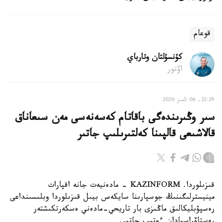
قوعام
كۇنسۇلتان وتارباي
اۆتور
22:29, 06 تامىز 2026
سىر وڭىرىندەگى باقاتام كەسەنەسى مەن سىعاناق
قالاشىعى قالپىنا كەلتىرىلىپ جاتىر
قىزىلوردا. KAZINFORM - مادەنيەت جانە اقپارات
مينيسترلىگىنىڭ جوسپارىنا سايكەس بيىل قىزىلوردا وبلىسىنداعى
رەسپۋبليكالىق ماڭىزى بار تاريحي-مادەني ەسكەرتكىشتەر
رەستاۆراسيادان ءوتىپ جاتىر.