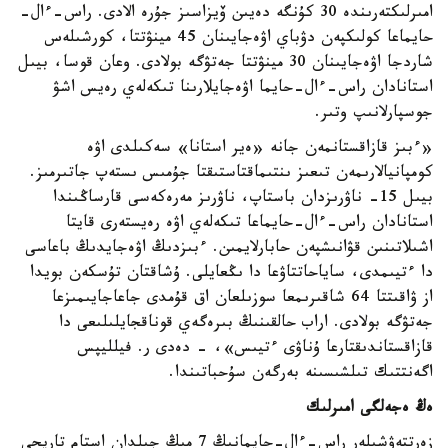
امىرلىكتەرىندە 30 كۇنگە دەيىن ۆيزاسىز جۇرە الادى. راس-ءال-
حايماعا كولىكپەن دۋباي اۋەجايىنان 45 مينۋتتا، كورشىلەس
شاردجا اۋەجايىنان 30 مينۋتتا جەتۋگە بولادى. وعان قوسا، بيىل
استانادان راس-ءال-حايما اۋەجايلارىنا تىكەلەي رەيس اشۋ
جوسپارلانىپ وتىر.
«ءبىز قازاقستانمەن جانە «ەير استانا» سەكىلدى اۋە
كومپانيالارىمەن تىعىز ىنتىماقتاستىقتا جۇمىس ىستەپ جاتىرمىز.
بيىل 15- ناۋرىزدان باستاپ، ناۋرىز مەرەكەسى قارساڭىندا
استانادان راس-ءال-حايماعا تىكەلەي اۋە رەيستەرى قايتا
اشىلاتىنىن قۋانىشپەن حابارلايمىن. ءبىزدىڭ اۋەجايدىڭ باعاسى
دا ءتيىمدى، ساياحاتتاۋعا دا ىڭعايلى. ۇشاقتان تۇسكەن بويدا
از ۋاقىتتا 64 شاقىرىمعا سوزىلعان اق قۇمدى جاعاجايىمىزعا
جەتۋگە بولادى. اراب حالقىنىڭ بىرەگەي قوناقجايلىلىعى دا
قازاقستاندىقتارعا ۇناۋى ءتيىس»، - دەدى ر. فيلليپس
اگەنتتىك تىلشىسىنە بەرگەن سۇحباتىندا.
ەڭ ەجەلگى امىرلىك
زەرتتەۋشىلەر راس-ءال-حايمانىڭ 7 مىڭ جىلدان استام تاريحى