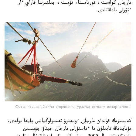
مارجان كولەمىنە، فورماسىنا، تۇسىنە، جىلتىرىنا قاراي ءار
ءتۇرلى باعالانادى.
Фото: Рас-әл-Хайма әмірлігінің Туризмді дамыту департаменті
كەيىنىرەك قولدان مارجان ءوندىرۋ تەحنولوگياسى پايدا بولدى،
مۇنايدىڭ تابىلۋى دا ءداستۇرلى مارجان جيناۋ جۇمىسىن