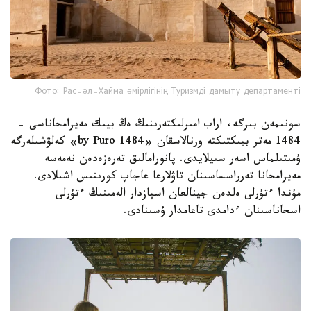
Фото: Рас-әл-Хайма әмірлігінің Туризмді дамыту департаменті
سونىمەن بىرگە، اراب امىرلىكتەرىنىڭ ەڭ بيىك مەيرامحاناسى -
1484 مەتر بيىكتىكتە ورنالاسقان «1484 by Puro» كەلۋشىلەرگە
ۇمىتىلماس اسەر سىيلايدى. پانورامالىق تەرەزەدەن نەمەسە
مەيرامحانا تەرراسساسىنان تاۋلارعا عاجاپ كورىنىس اشىلادى.
مۇندا ءتۇرلى ەلدەن جينالعان اسپازدار الەمىنىڭ ءتۇرلى
اسحاناسىنان ءدامدى تاعامدار ۇسىنادى.