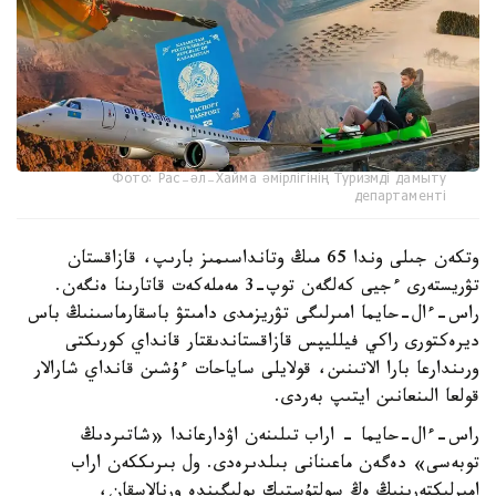
Фото: Рас-әл-Хайма әмірлігінің Туризмді дамыту
департаменті
وتكەن جىلى وندا 65 مىڭ وتانداسىمىز بارىپ، قازاقستان
تۋريستەرى ءجيى كەلگەن توپ-3 مەملەكەت قاتارىنا ەنگەن.
راس-ءال-حايما امىرلىگى تۋريزمدى دامىتۋ باسقارماسىنىڭ باس
ديرەكتورى راكي فيلليپس قازاقستاندىقتار قانداي كورىكتى
ورىندارعا بارا الاتىنىن، قولايلى ساياحات ءۇشىن قانداي شارالار
قولعا الىنعانىن ايتىپ بەردى.
راس-ءال-حايما - اراب تىلىنەن اۋدارعاندا «شاتىردىڭ
توبەسى» دەگەن ماعىنانى بىلدىرەدى. ول بىرىككەن اراب
امىرلىكتەرىنىڭ ەڭ سولتۇستىك بولىگىندە ورنالاسقان،