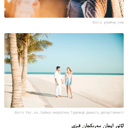
Фото: pixabay.com
Фото: Рас-әл-Хайма әмірлігінің Туризмді дамыту департаменті
اۆتور ايجان سەرىكجان قىزى