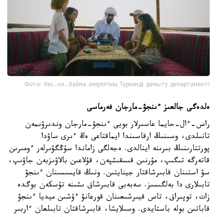
Фото: Рас-әл-Хайма әмірлігінің Туризмді дамыту департаменті
ەلدەگى جالعىز ءىنجۋ-مارجان فەرماسى
راس-ءال-حايما عاسىرلار بويى ءىنجۋ-مارجان وندىرۋىمەن
تانىلدى، وسىنىڭ ارقاسىندا ايماقتاعى ەڭ ءىرى ساۋدا
پورتتارىنىڭ بىرىنە اينالدى. ەجەلگى زاماندا سۇڭگۋىرلەر ءومىرىن
قاتەرگە تىگىپ، مۇرنىن قىسقىشپەن، قۇلاعىن بالاۋىزبەن جاۋىپ،
سۋ استىنان قابىرشاقتار جينايتىن. ونىڭ قايسىسىنان ءىنجۋ
تابىلارى دا بەلگىسىز. سەبەبى قابىرشاق ىشىنە تۇسكەن بوگدە
زات، توپىراق، تاس قيىرشىعىنان قورعانۋ ءۇشىن ميديا ءىنجۋ
قاباتىن بولە باستايدى. وسىلايشا، قابىرشاقتان تابىلعان ءاربىر