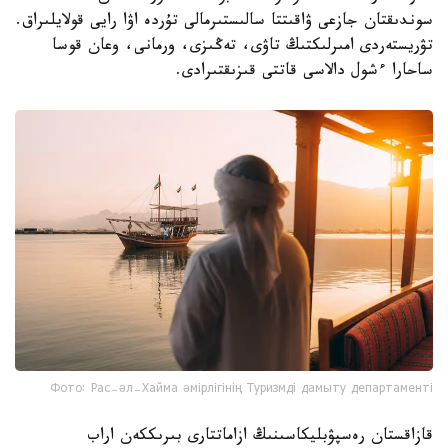
سوندىقتان جازعى ۋاقىتتا سالىستىرمالى تۇردە اۋا رايى قولايلىراق.
تۋريستەردى امىرلىكتىڭ تاۋى، تەڭىزى، ورمانى، وعان قوسا
ساحارا ءشول دالاسى قاتتى قىزىقتىرادى.
Фото: Рас-әл-Хайма әмірлігінің Туризмді дамыту департаменті
قازاقستان رەسپۋبليكاسىنىڭ ازاماتتارى بىرىككەن اراب