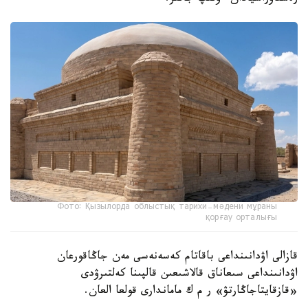
Фото: Қызылорда облыстық тарихи-мәдени мұраны
қорғау орталығы
قازالى اۋدانىنداعى باقاتام كەسەنەسى مەن جاڭاقورعان
اۋدانىنداعى سىعاناق قالاشىعىن قالپىنا كەلتىرۋدى
«قازقايتاجاڭارتۋ» ر م ك ماماندارى قولعا العان.