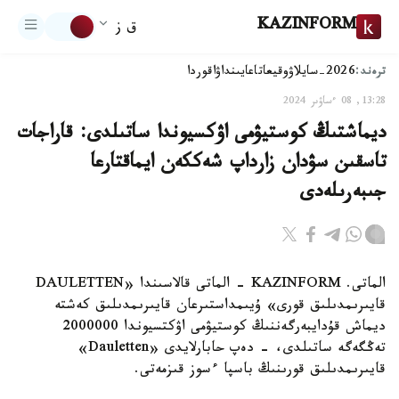
KAZINFORM
ق ز
ترەند:
2026-سايلاۋ
وقيعا
تاعايىنداۋ
اقوردا
13:28, 08 ءساۋىر 2024
ديماشتىڭ كوستيۋمى اۋكسيوندا ساتىلدى: قاراجات
تاسقىن سۋدان زارداپ شەككەن ايماقتارعا
جىبەرىلەدى
الماتى. KAZINFORM - الماتى قالاسىندا «DAULETTEN
قايىرىمدىلىق قورى» ۇيىمداستىرعان قايىرىمدىلىق كەشتە
ديماش قۇدايبەرگەننىڭ كوستيۋمى اۋكتسيوندا 2000000
تەڭگەگە ساتىلدى، - دەپ حابارلايدى «Dauletten»
قايىرىمدىلىق قورىنىڭ باسپا ءسوز قىزمەتى.