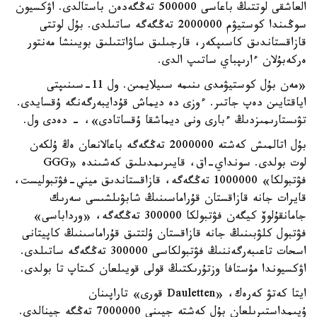
العاشقى لوتتىڭ باعاسى 500000 تەڭگەدەن باستالدى. اۋكسيون
سوڭىندا كوستيۋم 2000000 تەڭگەگە ساتىلدى. بۇل لوتتى
قازاقستاندىق كاسىپكەر، قارجىلىق ساۋاتتىلىق بويىنشا مەنتور
ەركەبۇلان ءارىپباي ساتىپ الدى.
«مەن بۇل كوستيۋمدى ىنىمە سىيلايمىن. ول 11-سىنىپتى
اياقتايىن دەپ جاتىر. ءوزى دە ديماش قۇدايبەرگەنگە ۇقسايدى.
تۋىستارىمىزدىڭ ءبارى ونى ديماشقا ۇقساتادى»، - دەدى ول.
بۇل اتالمىش كەشتە 2000000 تەڭگەگە باعالانعان ەڭ ۇلكەن
لوت بولدى. سونداي-اق، قايىرىمدىلىق كەشىندە «GGG
فۋتبولكا» 1000000 تەڭگەگە، قازاقستاندىق ميني-فۋتبوليست،
قايرات جانە قازاقستان قۇراماسىنىڭ شابۋىلشىسى سەرىك
جامانقۇلوۆ كيگەن فۋتبولكا 300000 تەڭگەگە، «ورداباسى»
فۋتبول كلۋبىنىڭ جانە قازاقستان ۇلتتىق قۇراماسىنىڭ كاپيتانى
اسحات تاعىبەرگەننىڭ فۋتبولكاسى 300000 تەڭگەگە ساتىلدى.
اۋكسيوندا مۇستافا وزتۇرىكتىڭ قولى قويىلعان كىتاپ تا بولدى.
ايتا كەتۋ كەرەك، «Dauletten قورى» تاراپىنان
ۇيىمداستىرىلعان بۇل كەشتە جيىنى 7000000 تەڭگە جينالدى.