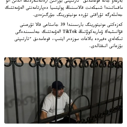
بەرمەۋ جانە قوعامدىق ءتارتىپتى بۇزاتىن ارەكەتتەردىڭ الدىن الۋ
ماقساتىندا شىمكەنت قالاسىنىڭ پوليتسيا دەپارتامەنتى الەۋمەتتىك
جەلىلەرگە تۇراقتى تۇردە مونيتورينگ جۇرگىزەدى.
كەزەكتى مونيتورينگ بارىسىندا 39 جاستاعى قالا تۇرعىنى
قۋانىشبەك ۋماربەكوۆتىڭ TikTok الەۋمەتتىك جەلىسىندەگى
تىكەلەي ەفيردە بالاعات سوزدەر ايتىپ، قوعامدىق ءتارتىپتى
بۇزعانى انىقتالدى.