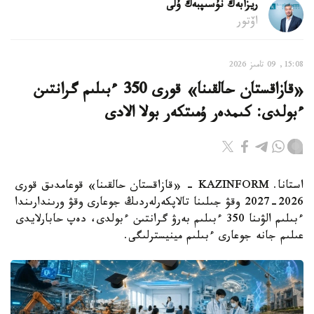
ريزابەك نۇسىپبەك ۇلى
اۆتور
15:08, 09 تامىز 2026
«قازاقستان حالقىنا» قورى 350 ءبىلىم گرانتىن
ءبولدى: كىمدەر ۇمىتكەر بولا الادى
استانا. KAZINFORM - «قازاقستان حالقىنا» قوعامدىق قورى
2026-2027 وقۋ جىلىنا تالاپكەرلەردىڭ جوعارى وقۋ ورىندارىندا
ءبىلىم الۋىنا 350 ءبىلىم بەرۋ گرانتىن ءبولدى، دەپ حابارلايدى
عىلىم جانە جوعارى ءبىلىم مينيسترلىگى.