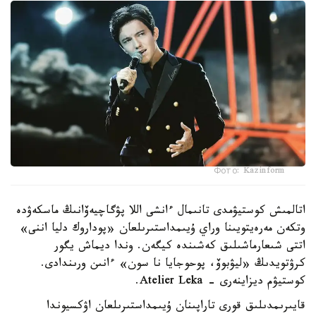
Фото: Kazinform
اتالمىش كوستيۋمدى تانىمال ءانشى اللا پۋگاچيەۆانىڭ ماسكەۋدە
وتكەن مەرەيتويىنا وراي ۇيىمداستىرىلعان «پوداروك دليا اننى»
اتتى شىعارماشىلىق كەشىندە كيگەن. وندا ديماش يگور
كرۋتويدىڭ «ليۋبوۆ، پوحوجايا نا سون» ءانىن ورىندادى.
كوستيۋم ديزاينەرى - Atelier Leka.
قايىرىمدىلىق قورى تاراپىنان ۇيىمداستىرىلعان اۋكسيوندا