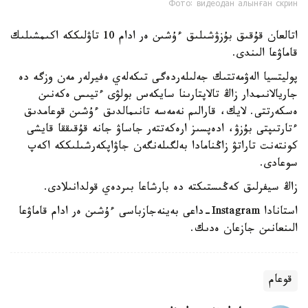
Фото: видеодан алынған скрин
اتالعان قۇقىق بۇزۋشىلىق ءۇشىن ەر ادام 10 تاۋلىككە اكىمشىلىك
قاماۋعا الىندى.
پوليتسيا الەۋمەتتىك جەلىلەردەگى تىكەلەي ەفيرلەر مەن وزگە دە
جاريالانىمدار زاڭ تالاپتارىنا سايكەس بولۋى ءتيىس ەكەنىن
ەسكەرتتى. لايك، قارالىم نەمەسە تانىمالدىق ءۇشىن قوعامدىق
ءتارتىپتى بۇزۋ، ادەپسىز ارەكەتتەر جاساۋ جانە قۇقىققا قايشى
كونتەنت تاراتۋ زاڭنامادا بەلگىلەنگەن جاۋاپكەرشىلىككە اكەپ
سوعادى.
زاڭ سيفرلىق كەڭىستىكتە دە بارشاعا بىردەي قولدانىلادى.
استانادا Instagram-داعى بەينەجازباسى ءۇشىن ەر ادام قاماۋعا
الىنعانىن جازعان ەدىك.
قوعام