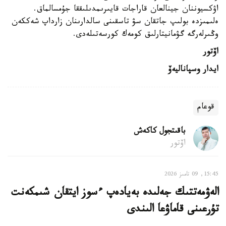
اۋكسيوننان جينالعان قاراجات قايىرىمدىلىققا جۇمسالماق.
ەلىمىزدە بولىپ جاتقان سۋ تاسقىنى سالدارىنان زارداپ شەككەن
وڭىرلەرگە گۋمانيتارلىق كومەك كورسەتىلەدى.
اۆتور
ايدار وسپاناليەۆ
قوعام
باقىتجول كاكەش
اۆتور
15:45, 09 تامىز 2026
الەۋمەتتىك جەلىدە بەيادەپ ءسوز ايتقان شىمكەنت
تۇرعىنى قاماۋعا الىندى