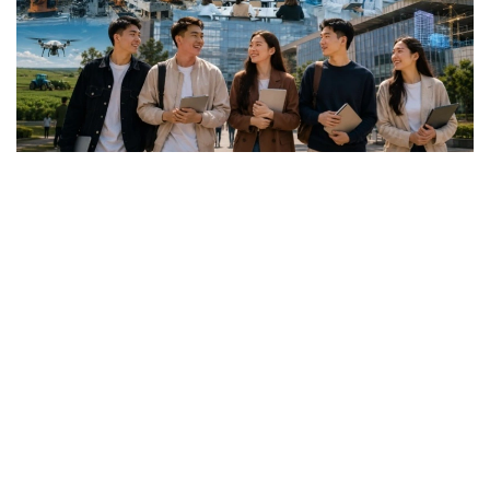
Коллаж: Kazinform / ИИ
گرانتقا اۋىلدىق ەلدى مەكەندەردەگى، شاعىن جانە
مونوقالالارداعى مەكتەپتەردىڭ 25 جاسقا دەيىنگى تۇلەكتەرى
ۇمىتكەر بولا الادى.
باعدارلاما جەتىم بالالار مەن كامەلەتكە تولعانعا دەيىن اتا-
اناسىنىڭ قامقورلىعىنسىز قالعان ازاماتتارعا، مۇگەدەكتىگى بار
تۇلعالارعا، سونداي-اق مۇگەدەكتىگى بار بالالاردى تاربيەلەپ
وتىرعان وتباسىلاردىڭ بالالارى مەن اتا-اناسىنىڭ مۇگەدەكتىگى
بار تالاپكەرلەرگە ارنالعان.
- ءبىلىم بەرۋ گرانتىنىڭ يەگەرلەرىنە وقۋ اقىسى جىلىنا 1