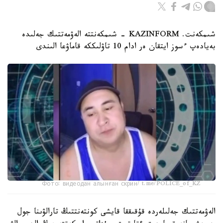
شىمكەنت. KAZINFORM - شىمكەنتتە الەۋمەتتىك جەلىدە
بەيادەپ ءسوز ايتقان ەر ادام 10 تاۋلىككە قاماۋعا الىندى
Фото: видеодан алынған скрин/ t.me/POLICE_of_KZ
الەۋمەتتىك جەلىلەردە قۇقىققا قايشى كونتەنتتىڭ تارالۋىنا جول