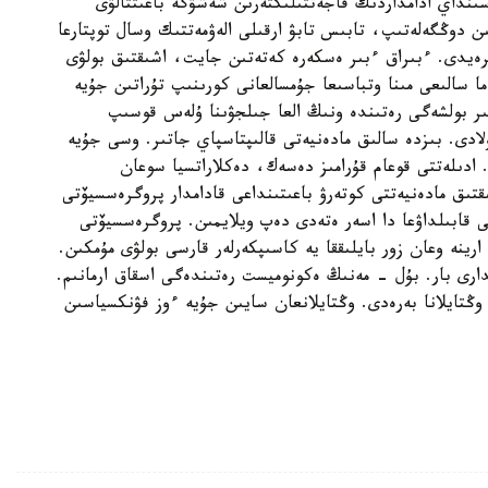
نداي ادامداردىڭ قاجەتتىلىكتەرىن شەشۋگە باعىتتالۋى
ن دوڭگەلەتىپ، تابىس تابۋ ارقىلى الەۋمەتتىك وسال توپتارعا
رەيدى. ءبىراق ءبىر ەسكەرە كەتەتىن جايت، اشىقتىق بولۋى
 سالىعى مىنا وتباسىعا جۇمسالعانى كورىنىپ تۇراتىن جۇيە
ر بولشەگى رەتىندە ونىڭ العا جىلجۋىنا ۇلەس قوسىپ
لادى. بىزدە سالىق مادەنيەتى قالىپتاسپاي جاتىر. وسى جۇيە
 ادىلەتتى قوعام قۇرامىز دەسەك، دەكلاراتسيا سوعان
تىق مادەنيەتتى كوتەرۋ باعىتىنداعى قادامدار پروگرەسسيۆتى
 قابىلداۋعا دا اسەر ەتەدى دەپ ويلايمىن. پروگرەسسيۆتى
ارينە وعان زور بايلىققا يە كاسىپكەرلەر قارسى بولۋى مۇمكىن.
دارى بار. بۇل - مەنىڭ ەكونوميست رەتىندەگى اسقاق ارمانىم.
ڭتايلانا بەرەدى. وڭتايلانعان سايىن جۇيە ءوز فۋنكسياسىن