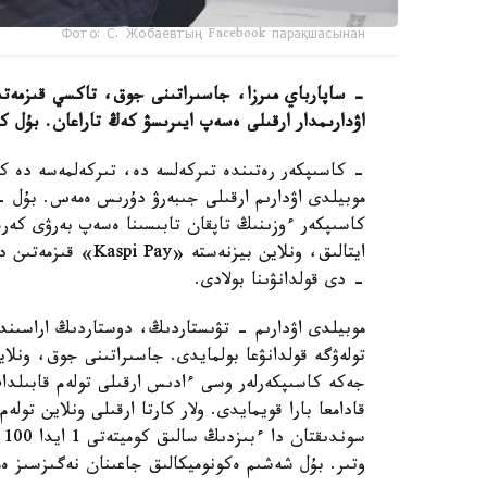
Фото: С. Жобаевтың Facebook парақшасынан
- ساپارباي مىرزا، جاسىراتىنى جوق، تاكسي قىزمەتىن
اۋدارىمدار ارقىلى ەسەپ ايىرىسۋ كەڭ تاراعان. بۇل كو
- كاسىپكەر رەتىندە تىركەلسە دە، تىركەلمەسە دە ك
موبيلدى اۋدارىم ارقىلى جىبەرۋ دۇرىس ەمەس. بۇل - 
كاسىپكەر ءوزىنىڭ تاپقان تابىسىنا ەسەپ بەرۋى كەرە
- دى قولدانۋىنا بولادى.
موبيلدى اۋدارىم - تۋىستاردىڭ، دوستاردىڭ اراسىند
تولەۋگە قولدانۋعا بولمايدى. جاسىراتىنى جوق، ونلا
جەكە كاسىپكەرلەر وسى ءادىس ارقىلى تولەم قابىلداپ
قادامعا بارا قويمايدى. ولار كارتا ارقىلى ونلاين تو
سو
وتىر. بۇل شەشىم ەكونوميكالىق جاعىنان نەگىزسىز ە