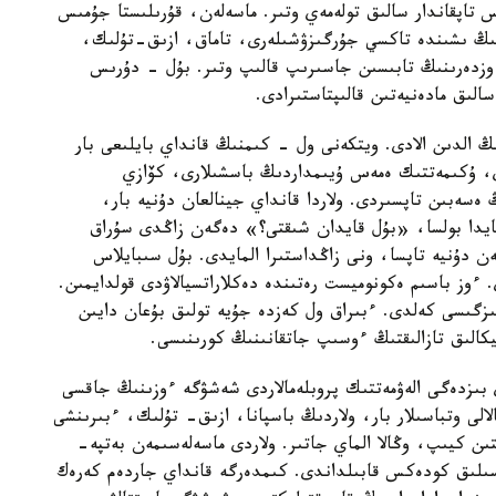
50 ميلليارد دوللار تابىس تاپقاندار سالىق تولەمەي وتىر. ماسەلەن، قۇرىلىستا جۇمىس
ونىڭ ىشىندە تاكسي جۇرگىزۋشىلەرى، تاماق، ازىق-تۇلىك،
 وزدەرىنىڭ تابىسىن جاسىرىپ قالىپ وتىر. بۇل - دۇرىس
الىق مادەنيەتىن قالىپتاستىرادى.
ڭ الدىن الادى. ويتكەنى ول - كىمنىڭ قانداي بايلىعى بار
ى، ۇكىمەتتىك ەمەس ۇيىمداردىڭ باسشىلارى، كۆازي
ەسەبىن تاپسىردى. ولاردا قانداي جينالعان دۇنيە بار،
ايدا بولسا، «بۇل قايدان شىقتى؟» دەگەن زاڭدى سۇراق
ن دۇنيە تاپسا، ونى زاڭداستىرا المايدى. بۇل سىبايلاس
. ءوز باسىم ەكونوميست رەتىندە دەكلاراتسيالاۋدى قولدايمىن.
اۋدى ەنگىزگىسى كەلدى. ءبىراق ول كەزدە جۇيە تولىق بۇعان دايىن
كالىق تازالىقتىڭ ءوسىپ جاتقانىنىڭ كورىنىسى.
بىزدەگى الەۋمەتتىك پروبلەمالاردى شەشۋگە ءوزىنىڭ جاقسى
الالى وتباسىلار بار، ولاردىڭ باسپانا، ازىق- تۇلىك، ءبىرىنشى
ىن كيىپ، وڭالا الماي جاتىر. ولاردى ماسەلەسىمەن بەتپە-
باسىلىق كودەكس قابىلداندى. كىمدەرگە قانداي جاردەم كەرەك