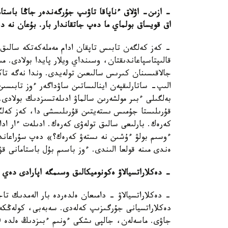
- ازىن- اۋلاق ءناپاقا تاۋىپ جۇرگەندەر جاڭا باستام
اق قويساق بولماي ما دەپ جاتقاندار بار. بۇعان نە د
- كەز كەلگەن تابىس تاپقان ادام مەملەكەتكە سالىق ت
قالىپتاسپاعاندىقتان، وسىنداي ويلار پايدا بولادى.
جالاقىسىنان كىرىس سالىعىن تولەيدى. وندا نەگە تا
الىپ- ساتارلىقپەن اينالىساتىن ساۋداگەر ءوز تابىسى
بەلگىلى ءبىر مولشەرىن سالماۋ ادىلەتسىزدىك بولادى. ا
قۇرىلىستا جۇمىس ىستەيتىن قۇرىلىسشى دا، كەز كەلگ
كەرەك. بارلىعى سالىق تولەۋى كەرەك. ادىلەت ءار ادا
ءوسىم بولۋ ءۇشىن نە ىستەۋ كەرەك؟» دەپ سۇراعاندا،
ەندى مىنە قولعا الىندى. ءوز باسىم بۇل باستامانى قۋا
- دەكلاراتسيالاۋ ەكونوميكالىق وسىمگە اپارادى دەي ال
دەكلاراتسيانى جۇرگىزىپ كەلەدى. سەبەبى، كولەڭكە