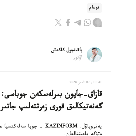
قوعام
باقىتجول كاكەش
اۆتور
13:41, 07 تامىز 2026
قازاق-جاپون بىرلەسكەن جوباسى: ە
گەنەتيكالىق قورى زەرتتەلىپ جاتىر
پەتروپاۆل. KAZINFORM - جوب
ەتۋگە باعىتتالعان.