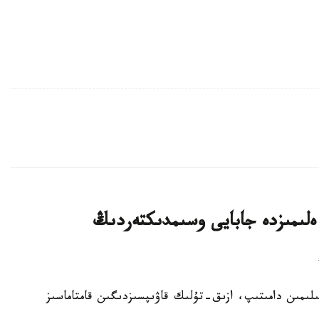
لىمىزدە جابايى وسىمدىكتەردىڭ
ا سەلەكتسيا عىلىمىن دامىتىپ، ازىق-تۇلىك قاۋىپسىزدىگىن قامتاماسىز