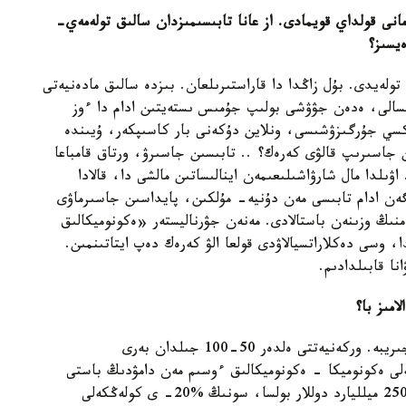
انى قولداي قويمادى. از عانا تابىسىمىزدان سالىق تولەمەي-
ەيسىز؟
ولەيدى. بۇل زاڭدا دا قاراستىرىلعان. بىزدە سالىق مادەنيەتى
 مىسالى، ەدەن جۋۋشى بولىپ جۇمىس ىستەيتىن ادام دا ءوز
كسي جۇرگىزۋشىسى، ونلاين دۇكەنى بار كاسىپكەر، ۇيىندە
ن جاسىرىپ قالۋى كەرەك؟ .. تابىسىن جاسىرۋ، ورتاق قامباعا
ۋىلدا مال شارۋاشىلىعىمەن اينالىساتىن مالشى دا، قالادا
ەن ادام تابىسى مەن دۇنيە- مۇلكىن، پايداسىن جاسىرماۋى
منىڭ وزىنەن باستالادى. مەنەن جۋرناليستەر «ەكونوميكالىق
 وسى دەكلاراتسيالاۋدى قولعا الۋ كەرەك دەپ ايتاتىنمىن.
نا قابىلدادىم.
امىز با؟
- دەكلاراتسيالاۋ - دامىعان ەلدەردە بار الەمدىك تاجىريبە. وركەنيەتتى ەلدەر 50-100 جىلدان بەرى
لى ەكونوميكا - ەكونوميكالىق ءوسىم مەن دامۋدىڭ باستى
جاۋى. ماسەلەن، جالپى ىشكى ءونىم ءبىزدىڭ ەلدە 250 ميلليارد دوللار بولسا، سونىڭ %20- ى كولەڭكەلى