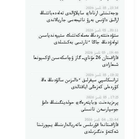
23:34, 05 تامىز 2026
«جەتىنشى ارنادا» سايلاۋالدى تەلەدەباتتىڭ
ارالىق داۋىس بەرۋ ناتيجەسى جاريالاندى
20:11, 05 تامىز 2026
ستۋدەنتتەردىڭ مەملەكەتتىك ستيپەندياسىن
تولەۋدىڭ جاڭا ءتارتىبى بەكىتىلدى
19:46, 05 تامىز 2026
قازاقستان 26 مۇناي-گاز ۋچاسكەسىن اۋكسيونعا
شىعارادى
19:32, 05 تامىز 2026
ترانسكاسپي سيفرلىق ءدالىزىن سالۋدىڭ ەڭ
كۇردەلى كەزەڭى اياقتالدى
17:25, 05 تامىز 2026
پرەزيدەنت «بايتەرەك» حولدينگىنىڭ دامۋ
جوسپارىمەن تانىستى
22:44, 04 تامىز 2026
قازاقستاندا قۇرىلىس ماتەريالدارىنىڭ يمپورتىنا
شەكتەۋ ەنگىزىلدى