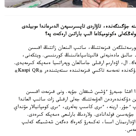
ە جۇگىنگەندە، تاۋاردى تاپسىرىسپەن الدىرعاندا موبيلدى
لەڭكەلى ەكونوميكاعا الىپ باراتىن ارەكەت پە؟
ورسەتىلگەن قىزمەتتىڭ، ساتىپ الىنعان زاتتىڭ اقىسىن
سالىق مادەنيەتى قالىپتاسپاعانىنىڭ كورىنىسى. ويتكەنى،
ك. ال، اۋدارىم ارقىلى جاسالعان وپەراتسيا ەسەپكە كىرمەيدى.
ايتالىق، ونلاين بيزنەستە «Kaspi Pay» قىزمەتىن دۇكەندە نەمەسە تاكسي قىزمەتىندە ىستەيتىندەر «Kaspi QR»
ا اقشا جىبەرۋ ءۇشىن شىققان جۇيە. ونى قىزمەت اقىسىن
ين دۇكەندەردەن الەۋمەتتىك جەلى ارقىلى زات ساتىپ العاندا
 ءجۇر. ارينە، ءىرى كاسىپ يەلەرى، ءىرى كومپانيالار مۇنداي
لەم جۇيەسىن قولدانادى. ولاردىڭ بارلىعى ەسەپكە كىرەدى.
ندىقتان دا ءبىزدىڭ سالىق كوميتەتى 1 ايدا 100 اۋدارىمنان اسسا، تەكسەرۋ كەرەك دەگەن شەشىمگە كەلىپ
مەس.