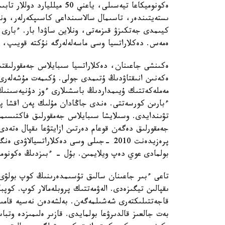
ەكونوميكاعا تيەسىلى، ياعني 
ىستەيتىندەر، تاسىمال سالاسىنداعى كاسىپكەرلەر، 
كيىمدى جەتكىزۋ قىزمەتى، ونلاين ساۋدا بار. ءبارى
ەمەس. دەكلاراتسيا وسى ماسەلەلەرگە نۇكتە قويىپ، س
ەكىنشى جاعىنان، دەكلاراتسيا سىبايلاس جەمقورلىقتى
ەكەنىن انىقتاۋدىڭ ۇتىمدى جولى. ۇكىمەت مۇشەلەر
مەملەكەتتىك ۇيىمداردىڭ باسشىلارى ءوز دۇنيەسىنىڭ 
ءبارىن كورسەتتى. ەندى جاڭادان مۇلىك پەن اقشا پ
تۋىندايدى. وسىلايشا سىبايلاس جەمقورلىق فاكتىسىمە
جەمقورلىق دەگەن قوعام دەرتىن ازايتۋعا ىقپال ەتەدى
پرەزيدەنت 2010 -جىلى وسى دەكلاراتسيال
بولمادى عوي دەپ ويلايمىن. بۇل - ءبىزدىڭ ەكونومي
تاعى ءبىر جاعىنان سالىق تۇسىمدەرىنىڭ كوپ بولۋى 
ىقپالىن تيگىزەدى. الەۋمەتتىك پروبلەمالار كوپ. كوپب
قاجەتتىلىكتەرى شەشىلمەگەن. بەلشەدەن نەسيە قامىت
بەت جالعىز قالدىرۋعا بولمايدى. قازىر ەلىمىزدە وت