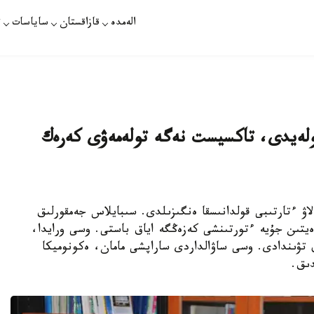
الەمدە
قازاقستان
ساياسات
ت
لەيدى، تاكسيست نەگە تولەمەۋى كەرەك
لاۋ ءتارتىبى قولدانىسقا ەنگىزىلدى. سىبايلاس جەمقورلىق
يتىن جۇيە ءتورتىنشى كەزەڭگە اياق باستى. وسى ورايدا،
 تۋىندادى. وسى ساۋالداردى ساراپشى مامان، ەكونوميكا
دىق.