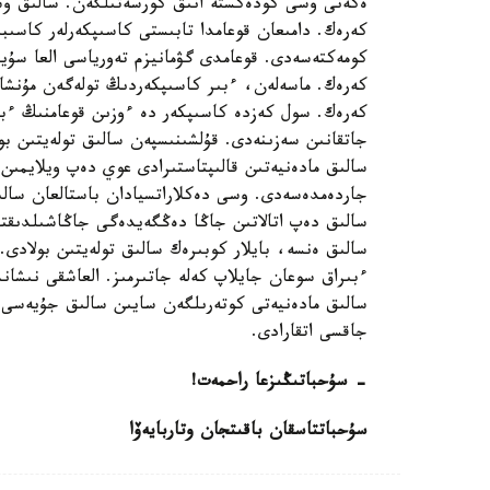
ەكەنى وسى كودەكستە انىق كورسەتىلگەن. سالىق وسى
كەرەك. دامىعان قوعامدا تابىستى كاسىپكەرلەر كاسىبى
كومەكتەسەدى. قوعامدى گۋمانيزم تەورياسى العا سۇي
كەرەك. ماسەلەن، ءبىر كاسىپكەردىڭ تولەگەن مۇنشاما
كەرەك. سول كەزدە كاسىپكەر دە ءوزىن قوعامنىڭ ءبى
جاتقانىن سەزىنەدى. قۇلشىنىسپەن سالىق تولەيتىن بو
سالىق مادەنيەتىن قالىپتاستىرادى عوي دەپ ويلايمىن.
جاردەمدەسەدى. وسى دەكلاراتسيادان باستالعان سالىق
سالىق دەپ اتالاتىن جاڭا دەڭگەيدەگى جاڭاشىلدىقتى
سالىق ەنسە، بايلار كوبىرەك سالىق تولەيتىن بولادى. 
ءبىراق سوعان جايلاپ كەلە جاتىرمىز. العاشقى نىشان
سالىق مادەنيەتى كوتەرىلگەن سايىن سالىق جۇيەسى و
جاقسى اتقارادى.
- سۇحباتىڭىزعا راحمەت!
سۇحباتتاسقان باقىتجان وتاربايەۆا