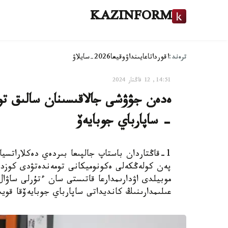
KAZINFORM
ترەند:
اقوردا
تاعايىنداۋ
وقيعا
2026-سايلاۋ
14:51, 12 قاڭتار 2024
ەدەن جۋۋشى جالاقىسىنان سالىق تو
- ساپارباي جوبايەۆ
1-قاڭتاردان باستاپ جالپىعا بىردەي دەكلاراتسيا
پەن كولەڭكەلى ەكونوميكانى تومەندەتۋدى كوزدە
موبيلدى اۋدارىمدارعا قاتىستى سان ءتۇرلى ساۋال
عىلىمدارىنىڭ كانديداتى ساپارباي جوبايەۆقا قوي