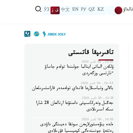
الداۋ
KZ
QZ
РУ
EN
中文
ق ز
ЎЗ
تاقىرىپقا قاتىستى
19:09, 06 تامىز 2026
ۇلكەن الماتى اينالما جولىندا تولەم جاساۋ
ءتارتىبى وزگەردى
16:44, 06 تامىز 2026
بالالى وتباسىلارعا قانداي تولەمدەر قاراستىرىلعان
16:28, 06 تامىز 2026
جەڭىل ونەركاسىپتى دامىتۋعا ارنالعان 28 شارا
ىسكە اسىرىلادى
16:05, 06 تامىز 2026
ەلدە ينۆەستورلارمەن سوتقا دەيىنگى داۋدى
رەتتەۋ جونىندەگى كوميسسيا قۇرىلادى