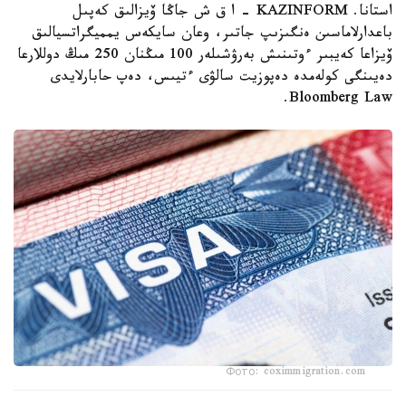
استانا. KAZINFORM – ا ق ش جاڭا ۆيزالىق كەپىل
باعدارلاماسىن ەنگىزىپ جاتىر، وعان سايكەس يمميگراتسيالىق
ۆيزاعا كەيبىر ءوتىنىش بەرۋشىلەر 100 مىڭنان 250 مىڭ دوللارعا
دەيىنگى كولەمدە دەپوزيت سالۋى ءتيىس، دەپ حابارلايدى
Bloomberg Law.
Фото: coximmigration.com