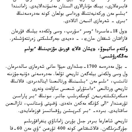
قابىرعالارى، بيىك مۇنارالارى الىستان مەنمۇندالايدى. زامانىندا
ءبىلىم مەن وركەنيەتتىڭ ورداسى بولعان كونە مەدرەسەنىڭ
ءبىرى - شەرعازى اتىمەن اتالادى.
«ول 18-عاسىردا ءومىر ءسۇرىپ، وسى ولكەدە بيلىك قۇرعان
قازاقتان شىققان حان»، - دەيدى جەرگىلىكتى زەرتتەۋشىلەر.
وكتەم ساتيموۆ، «يشان قالا» قورىق مۋزەيىنىڭ ءبولىم
مەڭگەرۋشىسى:
- بۇل مەدرەسە 1700-جىلدارى حيۋا حانى شەرعازى سالدىرعان.
ول وسى ولكەنى بيلەگەن تاريحي تۇلعا. مەدرەسەنى دۇنيەجۇزىنە
تانىتىپ، ءىلىم مەن ءبىلىمنىڭ ورتالىعىنا اينالدىردى. قالانىڭ
تاريحي ورتالىعى ءداستۇرلى شىعىس ساۋلەت ونەرى
ەسكەرتكىشتەرىمەن كومكەرىلىپ جاتىر. سونىڭ ءبىر پاراسىن
تۇرعىندار ءالى كۇنگە مەكەن ەتەدى. ۇقىپتى ۇستانىپ، تازالىعىن
ساقتايدى. بىردە- ءبىر كىرپىشىن رۇقساتسىز قوزعامايدى.
تاريحي شاھارعا بىرەر جىل بۇرىن زاماناۋي ينفراقۇرىلىم
جۇرگىزىلگەن. قالاشىقتاعى كونە 400 تۇرعىن ءۇي مەن 60-قا