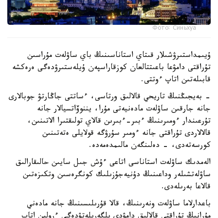
Фото: Синьхуа
ۇيىمداستىرۋشىلار قىتاي استاناسىنىڭ باي ساۋلەت مۇراسىن
تۇراقتى دامۋعا باعىتتالعان كوزقاراسپەن ۇيلەستىرۋدەگى ەرەكشە
قابىلەتىن اتاپ ءوتتى.
- بەيجىڭنىڭ تاريحي قالالىق ورتاسى، ءساتتى جاڭارتۋ جوبالارى
جانە جارقىن ساۋلەت مادەنيەتى مۇرا، يننوۆاتسيالار جانە
تۇرعىندار ءومىرىنىڭ ءبىر-ءبىرىن قالاي تولىقتىرا الاتىنىن،
قالالاردى تۇراقتى جانە ءومىر سۇرۋگە قولايلى ەتەتىنىن
كورسەتەدى، - دەلىنگەن مالىمدەمەدە.
الەمدىك ساۋلەت استاناسى اتاعى ءۇش جىل سايىن حالىقارالىق
ساۋلەتشىلەر وداعىنىڭ دۇنيەجۇزىلىك كونگرەسىن وتكىزەتىن
قالاعا بەرىلەدى.
باعدارلاما ساۋلەت ونەرىنىڭ، قالا قۇرىلىسىنىڭ جانە مادەني
مۇرانىڭ تۇراقتى قالالىق دامۋدى ىلگەرىلەتۋدەگى ءرولىن اتاپ