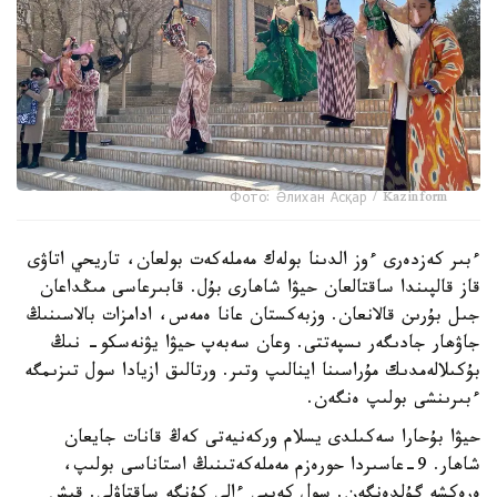
Фото: Әлихан Асқар / Kazinform
ءبىر كەزدەرى ءوز الدىنا بولەك مەملەكەت بولعان، تاريحي اتاۋى
قاز قالپىندا ساقتالعان حيۋا شاھارى بۇل. قابىرعاسى مىڭداعان
جىل بۇرىن قالانعان. وزبەكستان عانا ەمەس، ادامزات بالاسىنىڭ
جاۋھار جادىگەر ىسپەتتى. وعان سەبەپ حيۋا يۋنەسكو- نىڭ
بۇكىلالەمدىك مۇراسىنا اينالىپ وتىر. ورتالىق ازيادا سول تىزىمگە
ءبىرىنشى بولىپ ەنگەن.
حيۋا بۇحارا سەكىلدى يسلام وركەنيەتى كەڭ قانات جايعان
شاھار. 9-عاسىردا حورەزم مەملەكەتىنىڭ استاناسى بولىپ،
ەرەكشە گۇلدەنگەن. سول كەيپى ءالى كۇنگە ساقتاۋلى. قىش