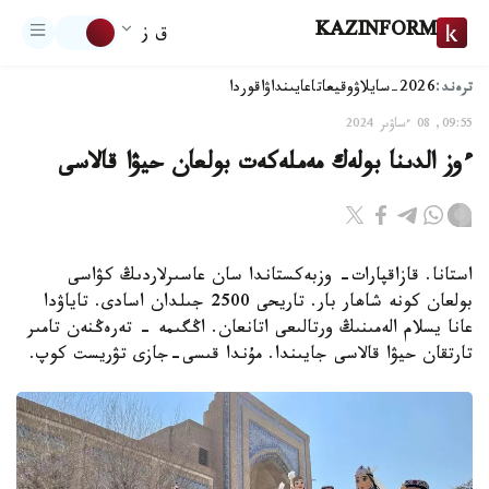
KAZINFORM
ق ز
ترەند:
2026-سايلاۋ
وقيعا
تاعايىنداۋ
اقوردا
09:55, 08 ءساۋىر 2024
ءوز الدىنا بولەك مەملەكەت بولعان حيۋا قالاسى
استانا. قازاقپارات- وزبەكستاندا سان عاسىرلاردىڭ كۋاسى
بولعان كونە شاھار بار. تاريحى 2500 جىلدان اسادى. تاياۋدا
عانا يسلام الەمىنىڭ ورتالىعى اتانعان. اڭگىمە - تەرەڭنەن تامىر
تارتقان حيۋا قالاسى جايىندا. مۇندا قىسى-جازى تۋريست كوپ.