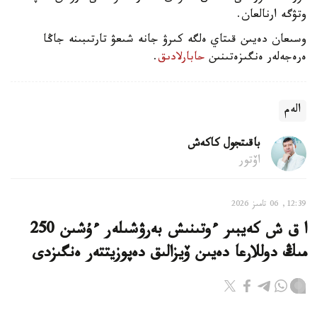
وتۋگە ارنالعان.
وسىعان دەيىن قىتاي ەلگە كىرۋ جانە شىعۋ تارتىبىنە جاڭا
ەرەجەلەر ەنگىزەتىنىن
حابارلادىق
.
الەم
باقىتجول كاكەش
اۆتور
12:39, 06 تامىز 2026
ا ق ش كەيبىر ءوتىنىش بەرۋشىلەر ءۇشىن 250
مىڭ دوللارعا دەيىن ۆيزالىق دەپوزيتتەر ەنگىزدى