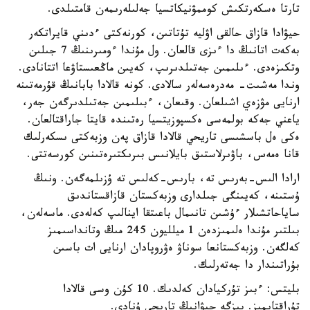
تارتا ەسكەرتكىش كوممۋنيكاتسيا جەلىلەرىمەن قامتىلدى.
حيۋادا قازاق حالقى اۋليە تۇتاتىن، كورنەكتى ءدىني قايراتكەر
بەكەت اتانىڭ دا ءىزى قالعان. ول مۇندا ءومىرىنىڭ 7 جىلىن
وتكىزەدى. ءىلىمىن جەتىلدىرىپ، كەيىن ماڭعىستاۋعا اتتانادى.
وندا مەشىت- مەدرەسەلەر سالادى. كونە قالادا بابانىڭ قۇرمەتىنە
ارنايى مۋزەي اشىلعان. وقىعان، ءبىلىمىن جەتىلدىرگەن جەر،
ياعني جەكە بولمەسى ەكسپوزيتسيا رەتىندە قايتا جاراقتالعان.
ەكى ەل باسشىسى تاريحي قالادا قازاق پەن وزبەكتى ىسكەرلىك
قانا ەمەس، باۋىرلاستىق بايلانىس بىرىكتىرەتىنىن كورسەتتى.
ارادا الىس-بەرىس تە، بارىس-كەلىس تە ۇزىلمەگەن. ونىڭ
ۇستىنە، كەيىنگى جىلدارى وزبەكستان قازاقستاندىق
ساياحاتشىلار ءۇشىن تانىمال باعىتقا اينالىپ كەلەدى. ماسەلەن،
بىلتىر مۇندا ەلىمىزدەن 1 ميلليون 245 مىڭ وتانداسىمىز
كەلگەن. وزبەكستانعا سوناۋ ەۋروپادان ارنايى ات باسىن
بۇراتىندار دا جەتەرلىك.
بليتس: ءبىز تۇركيادان كەلدىك. 10 كۇن وسى قالادا
تۇراقتايمىز. بىزگە حيۋانىڭ تاريحى ۇنادى.