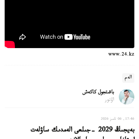
www.24.kz
الەم
باقىتجول كاكەش
اۆتور
17:46, 06 تامىز 2026
بەيجىڭ 2029 -جىلعى الەمدىك ساۋلەت