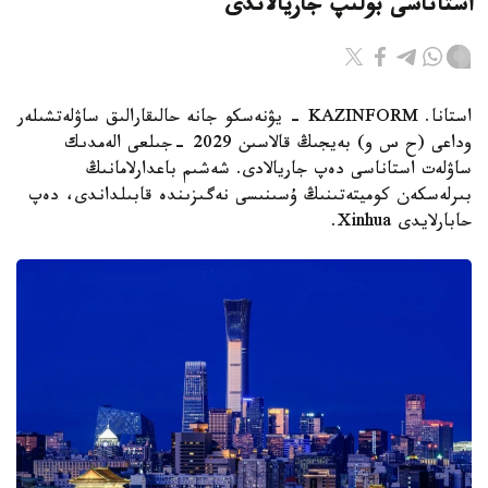
استاناسى بولىپ جاريالاندى
استانا. KAZINFORM - يۋنەسكو جانە حالىقارالىق ساۋلەتشىلەر
وداعى (ح س و) بەيجىڭ قالاسىن 2029 -جىلعى الەمدىك
ساۋلەت استاناسى دەپ جاريالادى. شەشىم باعدارلامانىڭ
بىرلەسكەن كوميتەتىنىڭ ۇسىنىسى نەگىزىندە قابىلداندى، دەپ
حابارلايدى Xinhua.