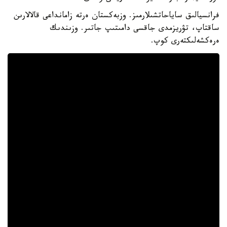
فرانسيالىق ساياحاتشىلارمىز. وزبەكستان ەرتە زامانداعى قالالارىن
ساقتاپ، تۋريزمدى جاقسى دامىتىپ جاتىر. وزىندىك
ەرەكشەلىكتەرى كوپ.