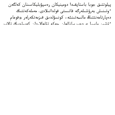
پيلوتتىق جوبا باستاپقىدا دومينيكان رەسپۋبليكاسىنان كەلگەن
ءوتىنىش بەرۋشىلەرگە قاتىستى قولدانىلادى. مەملەكەتتىك
دەپارتامەنتتىڭ مالىمەتىنشە، كونسۋلدىق قىزمەتكەرلەر «قوعام
ءۇشىن ماسىل» دەپ سانالعان جەكە تۇلعالاردان كەپىلدىك تالاپ
ەتە الادى. كەپىلدىك سوماسى ءاربىر جاعدايعا جەكە انىقتالادى.
ا ق ش مەملەكەتتىك دەپارتامەنتىنىڭ وكىلى توممي پيگوتتتىڭ
مالىمدەۋىنشە، «قۇراما شتاتتارىنا يمميگراتسيا - بۇل قۇقىق
ەمەس، ارتىقشىلىق». ول باعدارلاما الەۋمەتتىك قاۋىپسىزدىك
جەلىسىن قورعاۋعا باعىتتالعانىن جانە ءوتىنىش بەرۋشىلەردىڭ
قوعامدىق كومەككە تاۋەلدىلىگىن باعالاۋ ەرەجەلەرىن قاتاڭداتاتىن
ىشكى قاۋىپسىزدىك دەپارتامەنتىمەن بىرلەسىپ جۇزەگە اسىرىلىپ
جاتقانىن قوستى.
جاڭا باعدارلاما ترامپ اكىمشىلىگى ەنگىزگەن باسقا شەكتەۋلەردى
تولىقتىرىپ وتىر. ا ق ش مەملەكەتتىك دەپارتامەنتى بۇعان دەيىن
«ۆ» كاتەگوريالى تۋريستىك جانە ىسكەرلىك ۆيزالارعا ءوتىنىش
بەرگەن كەيبىر ادامدار ءۇشىن 20 مىڭ ا ق ش دوللارىنا دەيىنگى
كەپىلدىك دەپوزيتىن تالاپ ەتەتىن ەرەجەلەر شىعارعان بولاتىن،