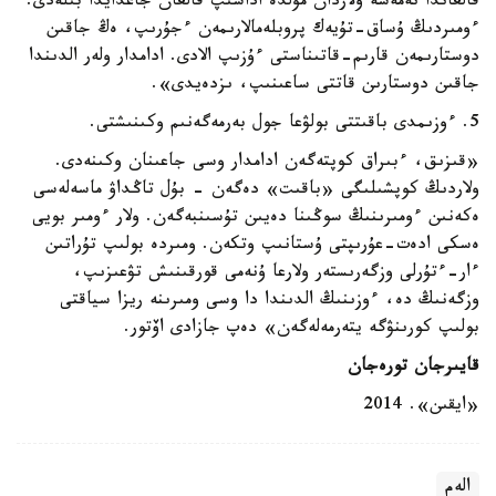
قالعاندا نەمەسە ولاردان مۇلدە اداسىپ قالعان جاعدايدا بىلەدى.
ءومىردىڭ ۇساق-تۇيەك پروبلەمالارىمەن ءجۇرىپ، ەڭ جاقىن
دوستارىمەن قارىم-قاتىناستى ءۇزىپ الادى. ادامدار ولەر الدىندا
جاقىن دوستارىن قاتتى ساعىنىپ، ىزدەيدى».
5. ءوزىمدى باقىتتى بولۋعا جول بەرمەگەنىم وكىنىشتى.
«قىزىق، ءبىراق كوپتەگەن ادامدار وسى جاعىنان وكىنەدى.
ولاردىڭ كوپشىلىگى «باقىت» دەگەن - بۇل تاڭداۋ ماسەلەسى
ەكەنىن ءومىرىنىڭ سوڭىنا دەيىن تۇسىنبەگەن. ولار ءومىر بويى
ەسكى ادەت-عۇرىپتى ۇستانىپ وتكەن. ومىردە بولىپ تۇراتىن
ءار-ءتۇرلى وزگەرىستەر ولارعا ۇنەمى قورقىنىش تۋعىزىپ،
وزگەنىڭ دە، ءوزىنىڭ الدىندا دا وسى ومىرىنە ريزا سياقتى
بولىپ كورىنۋگە يتەرمەلەگەن» دەپ جازادى اۆتور.
قايىرجان تورەجان
«ايقىن». 2014
الەم