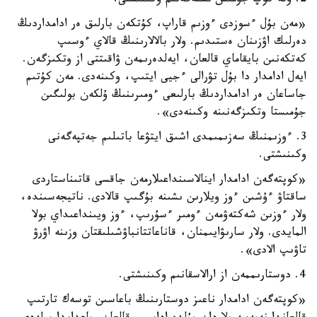
2. وتە كوپ جۇمىس ىستەگەنىم وكىنىشتى.
«مەن بۇل ءسوزدى ءوزىم قاراپ، كۇتكەن بارلىق ەر ادامداردىڭ
دەرلىك اۋزىنان ەستىدىم. ولار بالالارىنىڭ قالاي ءوسىپ
كەتكەنىن بايقاماي قالعان، ايەلدەرىمەن ۋاقىتتى از وتكىزگەن.
ايەل ادامدار دا بۇل تۋرالى ءجيى ايتىپ، وكىنەدى. مەن كۇتىم
جاساعان ەر ادامداردىڭ بارلىعى ءومىرىنىڭ ۇلكەن بولىگىن
جۇمىستا وتكىزگەنىنە وكىنەدى».
3. ءوزىمنىڭ سەزىمىمدى اشىق ايتۋعا باتىلىم جەتپەگەنى
وكىنىشتى.
«كوپتەگەن ادامدار اينالاسىنداعىلارمەن جاقسى قاتىناستاردى
ساقتاۋ ءۇشىن ءوز ويلارىن ىشىنە بۇگىپ قالادى. ناتيجەسىندە،
ولار ءوزىن شەكتەۋمەن ءومىر ءسۇرىپ، ءوز ويىنداعىداي بولا
المايدى. ولار سارىۋايىمنان، قاناعاتتانباۋشىلىقتان وزىنە اۋرۋ
تاۋىپ الادى».
4. دوستارىممەن از ارالاسقانىم وكىنىشتى.
«كوپتەگەن ادامدار ناعىز دوستارىنىڭ باعاسىن توسەك تارتىپ