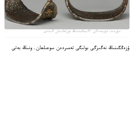
سۋرەت: دۇيسەنالى ءالىماقىننىڭ مۇراعاتىنان الىندى
ۇزەڭگىنىڭ نەگىزگى بولىگى تەمىردەن سوعىلعان. ونىڭ بەتى
التىن جانە كۇمىس اشەكەيلەرمەن بەزەندىرىلىپ، تابان تىرەيتىن
بولىگىنىڭ جيەگى نازىك ورنەكتەرمەن كومكەرىلگەن. ولشەمى -
15,9 × 19 سانتيمەتر. بۇل بۇيىم سول داۋىردەگى دالا
ۇستالارىنىڭ تەمىر وڭدەۋ، زەرگەرلىك جانە كوركەم اشەكەيلەۋ
ونەرىنىڭ جوعارى دەڭگەيدە بولعانىن كورسەتەدى.
كوشپەلى وركەنيەتتە ۇزەڭگى تەك اتقا مىنۋگە ارنالعان قۇرال عانا
ەمەس، يەسىنىڭ الەۋمەتتىك مارتەبەسىن بىلدىرەتىن ماڭىزدى
بەلگى بولعان. اسىرەسە التىن جانە كۇمىسپەن اپتالعان ۇزەڭگىلەر
اقسۇيەكتەر مەن بيلەۋشى اۋلەت وكىلدەرىنە ءتان بولعانى
بەلگىلى.