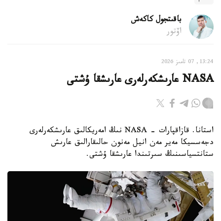
باقىتجول كاكەش
اۆتور
13:24, 07 تامىز 2026
NASA عارىشكەرلەرى عارىشقا ۇشتى
استانا. قازاقپارات - NASA نىڭ امەريكالىق عارىشكەرلەرى
دجەسسيكا مەير مەن انيل مەنون حالىقارالىق عارىش
ستانتسياسىنىڭ سىرتىندا عارىشقا ۇشتى.