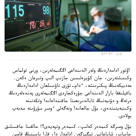
فوتو: gov.kz
اۆتور ادامداردىڭ ولەر الدىنداعى اڭگىمەلەرىن، ورنى تولماس
وكىنىشتەرىن، جان كۇيزەلىسىن جازىپ الىپ وتىرعان ەكەن.
مەدبيكەنىڭ پىكىرىنشە، ءدام-تۇزى تاۋسىلعان ادامداردىڭ
باقيلىققا بارار الدىنداعى جۇرەكجاردى اڭگىمەلەرى پەندەلەردىڭ
ەرتەڭ و دۇنيەنىڭ تابالدىرىعىنا جاقىنداعاندا وتكەنىنە
وكىنبەيتىندەي، بۇل جالعاندا ونەگەلى ءومىر سۇرۋىنە سەبەپ
بولادى.
بۇل ومىرگە كىمدەر كەلىپ، كىمدەر وتپەيدى؟! حالقىنا جاقسىلىق
جاساپ، شاپاعاتىن تيگىزگەن ادامدار دا، قارا باسىنىڭ قامىن