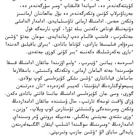
كۇيتتەگەندەر دە، اسپاندا قالىقتاپ ءومىر سۇرگەندەر دە،
جەرباۋىرلاپ كۇنىن وتكەرگەندەر دە بۇل جالعاننان ارمانسىز
وتكەن ەمەس. ادامنىڭ ارمانى تاۋسىلمايدى. ادامدار الدامشى
دۇنيەنىڭ قوناعى ەكەنىن بىلە تۇرا، كوپ نارسەگە قول
جەتكىزىپ، قامتىپ قالسام دەپ ارماندايدى. سوعان جەتۋ ءۇشىن
بىرەۋلەر قىلمىسقا بارادى، كۇناعا باتادى. ءبىراق باقيلىق الدىندا
ءبارى بەكەرشىلىك ەكەنىنە ءبىر كۇنى كوزى جەتەدى.
اسىرەسە، يمانىن ءۇيىرىپ، ءولىم اۋزىندا جاتقان ادامنىڭ قىسقا
عۇمىرىندا جەتە الماعان ارمانى، وتكەنگە وكىنىشى، باسقالارعا
جاساعان قياناتتارى ءۇشىن ىشكى كۇيزەلىسى كوپ بولادى.
پسيحولوگتاردىڭ ايتۋىنشا، كەيبىر كەزدەردە ءتان دەرتىنەن
گورى، وسى جان كۇيزەلىسى ادامنىڭ جانىنا قاتتى باتادى ەكەن.
ۇزاق ۋاقىت توسەك تارتىپ، حال ۇستىندە جاتقان ادامداردىڭ
وتكەن ومىرىندەگى وكىنىشتى تۇستارىن كوپ ويلاپ، ءوزىن-
ءوزى ىشتەي جەيتىنى بەلگىلى. مەدبيكە برونني ۆەر وسىنداي
ادامداردىڭ ءومىرىنىڭ سوڭىندا اشىلىپ ايتقان اڭگىمەلەرىنەن
پايدالى ساباق الۋ ءۇشىن جازىپ وتىرىپتى.