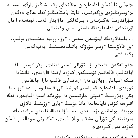
«اجالى تايانعان ادامداردان «قانداي وكىنىشىڭىز بار؟» نەمەسە
«ءومىرىڭىزدى وزگەرتىپ، قايتا باستاعىڭىز كەلە مە؟» دەگەن
سۇراقتارىما نەگىزىنەن، بىركەلكى جاۋاپتار الدىم. تومەندە اجال
اۋزىنداعى ادامداردىڭ باستى بەس وكىنىشى:
1. باسقالاردىڭ ايتۋىمەن ەمەس، ءوز-وزىمە سەنىمدى بولىپ،
ءوز قالاۋىمشا ءومىر سۇرۋگە باتىلدىعىمنىڭ جەتپەگەنى
وكىنىشتى.
«كوپتەگەن ادامدار بۇل تۋرالى ءجيى ايتادى. ولار ءومىرىنىڭ
اياقتالىپ قالعانىن تۇسىنگەن كەزدە ارتىنا قارايدى، قانشاما
ىسكە اسپاعان ويلارى مەن ارماندارى قالىپ بارا جاتقانىن
كورەدى. ادامداردىڭ باسىم كوپشىلىگى قىسقا ومىرىندە ءوزىنىڭ
يگى ويلارىنىڭ ءتىپتى جارتىسىن دا جۇزەگە اسىرا المايدى، تەك
اقىرەت كۇنى تايانعاندا عانا مۇنىڭ ءبارى ءوزىنىڭ قالاۋى
بويىنشا بولعانىن تۇسىنەدى. دەنساۋلىقتىڭ قانداي ەركىندىك
بەرەتىندىگى تۋرالى ەشكىم ويلانبايدى، تەك ونى جوعالتىپ العان
كەزدە ەس كىرەدى».