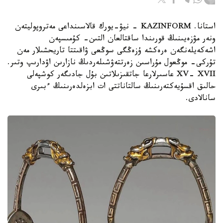
استانا. KAZINFORM - نيۋ-يورك قالاسىنداعى مەتروپوليتەن
ونەر مۋزەيىنىڭ قورىندا ساقتالعان التىن- كۇمىسپەن
اشەكەيلەنگەن ەرەكشە ۇزەڭگى سوڭعى ۋاقىتتا تاريحشىلار مەن
تۇركى- موڭعول مۇراسىن زەرتتەۋشىلەردىڭ نازارىن اۋدارىپ وتىر.
XV- XVII عاسىرلارعا جاتقىزىلاتىن بۇل جادىگەر كوشپەلى
حالىق اقسۇيەكتەرىنىڭ سالتاناتتى ات ابزەلدەرىنىڭ ءبىرى
سانالادى.