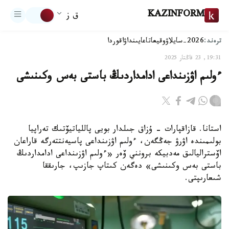
KAZINFORM
ق ز
ترەند:
2026-سايلاۋ
وقيعا
تاعايىنداۋ
اقوردا
19:31, 23 قاڭتار 2025
ءولىم اۋزىنداعى ادامداردىڭ باستى بەس وكىنىشى
استانا. قازاقپارات - ۇزاق جىلدار بويى پاللياتيۆتىك تەراپيا
بولىمىندە اۋرۋ جەڭگەن، ءولىم اۋزىنداعى پاسيەنتتەرگە قاراعان
اۆستراليالىق مەدبيكە برونني ۆەر «ءولىم اۋزىنداعى ادامداردىڭ
باستى بەس وكىنىشى» دەگەن كىتاپ جازىپ، جارىققا
شىعارىپتى.