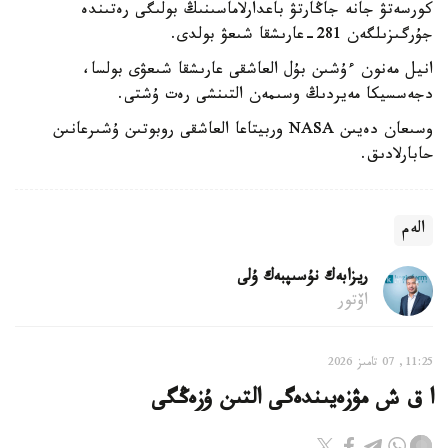
كورسەتۋ جانە جاڭارتۋ باعدارلاماسىنىڭ بولىگى رەتىندە
جۇرگىزىلگەن 281-عارىشقا شىعۋ بولدى.
انيل مەنون ءۇشىن بۇل العاشقى عارىشقا شىعۋى بولسا،
دجەسسيكا مەيردىڭ وسىمەن التىنشى رەت ۇشتى.
وسىعان دەيىن NASA وربيتاعا العاشقى روبوتىن ۇشىرعانىن
حابارلادىق.
الەم
ريزابەك نۇسىپبەك ۇلى
اۆتور
11:25, 07 تامىز 2026
ا ق ش مۋزەيىندەگى التىن ۇزەڭگى