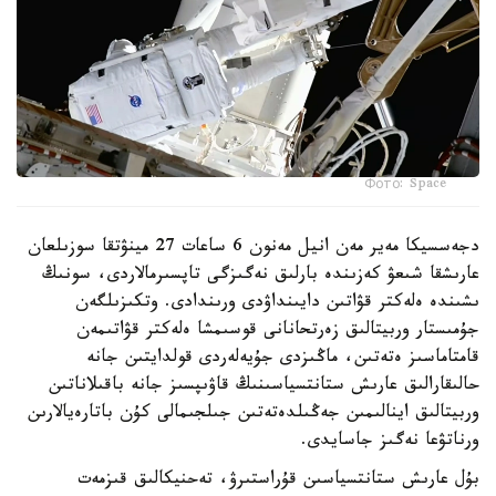
Фото: Space
دجەسسيكا مەير مەن انيل مەنون 6 ساعات 27 مينۋتقا سوزىلعان
عارىشقا شىعۋ كەزىندە بارلىق نەگىزگى تاپسىرمالاردى، سونىڭ
ىشىندە ەلەكتر قۋاتىن دايىنداۋدى ورىندادى. وتكىزىلگەن
جۇمىستار وربيتالىق زەرتحانانى قوسىمشا ەلەكتر قۋاتىمەن
قامتاماسىز ەتەتىن، ماڭىزدى جۇيەلەردى قولدايتىن جانە
حالىقارالىق عارىش ستانتسياسىنىڭ قاۋىپسىز جانە باقىلاناتىن
وربيتالىق اينالىمىن جەڭىلدەتەتىن جىلجىمالى كۇن باتارەيالارىن
ورناتۋعا نەگىز جاسايدى.
بۇل عارىش ستانتسياسىن قۇراستىرۋ، تەحنيكالىق قىزمەت