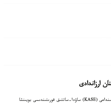
ان ارزاندادى
الماتى. KAZINFORM - قازاقستان قور بيرجاسىنداعى (KASE) ساۋدا-ساتتىق قورىتىندىسى بويىنشا