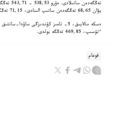
يۋان 68,65 تەڭگەدەن ساتىپ الىنادى، 71,15 تەڭگەدەن ساتىلادى.
ءتۇسىپ، 469,85 تەڭگە بولدى.
قوعام
باقىتجول كاكەش
اۆتور
15:10, 06 تامىز 2026