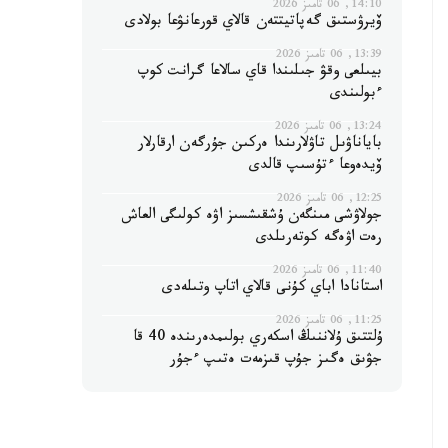
14:10, 06 تامىز 2026
ۆيرۋستىق گەپاتيتتەن قالاي قورعانۋعا بولادى
13:39, 06 تامىز 2026
بيىلعى وقۋ جىلىندا قاي سالاعا گرانت كوپ
ءبولىندى
13:24, 06 تامىز 2026
باياناۋىل تاۋلارىندا ەركىن جۇرگەن ارقارلار
ۆيدەوعا ءتۇسىپ قالدى
12:25, 06 تامىز 2026
جولاۋشى مىنگەن ۇشقىشسىز اۋە كولىگى العاش
رەت اۋەگە كوتەرىلدى
11:40, 06 تامىز 2026
استانادا اباي كۇنى قالاي اتاپ وتىلەدى
11:25, 06 تامىز 2026
ۇلتتىق ۇلاننىڭ اسكەري بولىمدەرىندە 40 قا
جۋىق ەگىز جۇپ قىزمەت ەتىپ ءجۇر