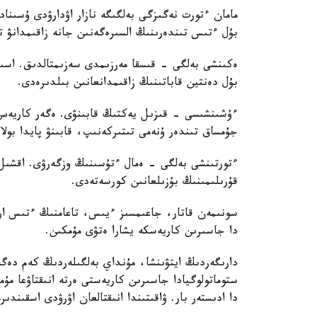
مامان ءتورت نەگىزگى بەلگىگە نازار اۋدارۋدى ۇسىناد
بۇل ءتىس تىندەرىنىڭ السىرەگەنىن جانە زاقىمدانۋ 
ەكىنشى بەلگى - قىسقا مەرزىمدى سەزىمتالدىق. اسىرە
بۇل دەنتين قاباتىنىڭ زاقىمدانعانىن بىلدىرەدى.
ءۇشىنشىسى - قىزىل يەكتىڭ قابىنۋى. ەگەر كاريەس 
جۇمساق تىندەر ۇنەمى تىتىركەنىپ، قابىنۋ پايدا بولا
ءتورتىنشى بەلگى - ەمال ءتۇسىنىڭ وزگەرۋى. اقشىل د
قۇرىلىمىنىڭ بۇزىلعانىن كورسەتەدى.
سونىمەن قاتار، جاعىمسىز ءيىس، تاعامنىڭ ءتىس ارا
دا جاسىرىن كاريەسكە يشارا ەتۋى مۇمكىن.
دارىگەردىڭ ايتۋىنشا، مۇنداي بەلگىلەردىڭ كەم دەگ
ستوماتولوگيادا جاسىرىن كاريەستى ەرتە انىقتاۋعا مۇ
دا ادىستەر بار. ۋاقىتىندا انىقتالعان اۋرۋدى اسقىندى