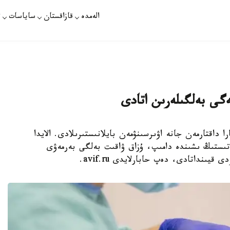
الەمدە
قازاقستان
ساياسات
ت
ى بەلگىلەرىن اتادى
ادەتتە قارا داقتارمەن جانە اۋىرسىنۋمەن بايلانىستىرىلادى. الايدا
ىستىڭ ىشىندە دامىپ، ۇزاق ۋاقىت بەلگى بەرمەۋى
يىنداتادى، دەپ حابارلايدى avif.ru.