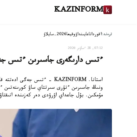
KAZINFORM
ترەند:
اقوردا
تاعايىنداۋ
وقيعا
2026-سايلاۋ
07:12, 28 ءساۋىر 2026
ءتىس دارىگەرى جاسىرىن ءتىس جەگ
استانا. KAZINFORM - ءتىس جەگى 
ونىڭ جاسىرىن ءتۇرى سىرتتاي ساۋ كورىنەتىن ءت
مۇمكىن. بۇل جاعداي اۋرۋدى دەر كەزىندە انىقتاۋدى ق