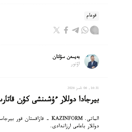
قوعام
بەيسەن سۇلتان
اۆتور
16:31, 06 تامىز 2026
بيرجادا دوللار ءۇشىنشى كۇن قاتارىن
دوللار باعامى ارزاندادى.