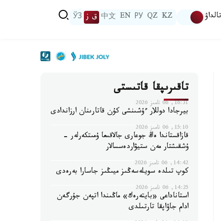
الداۋ
KZ
QZ
РУ
EN
中文
ق ز
ЎЗ
تاقىرىپقا قاتىستى
16:31, 06 تامىز 2026
بيرجادا دوللار ءۇشىنشى كۇن قاتارىنان ارزاندادى
15:10, 06 تامىز 2026
قازاقستاندا ەڭ جوعارى جالاقىعا ۇمىتكەرلەر -
ۇشقىشتار مەن ستيۋاردەسسالار
14:42, 06 تامىز 2026
كوپ تىلدە سويلەسەڭىز ميىڭىز جاسارا بەرەدى
14:25, 06 تامىز 2026
استاناداعى «بايتەرەك» ماڭىندا اتپەن جۇرگەن
ادام جاۋاپقا تارتىلدى