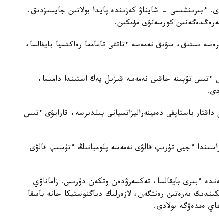
ى. ءبىرىنشىسى - شايناۋ كەزىندە پايدا بولاتىن جايسىزدىق.
تەرەڭدەگەنىن كورسەتۋى مۇمكىن.
سە ىستىق، سۋىق نەمەسە ءتاتتى تاعامعا رەاكتسيا بايقالسا،
ءتىس تۇبىنە جاقىن نەمەسە قىزىل يەك استىندا دامىسا،
دى.
اقتار باستاپقى دەمينەراليزاتسيانى بىلدىرسە، قارايۋى ءتىس
سىندا ءجيى تۇرىپ قالۋى نەمەسە پلومبانىڭ ءتۇسىپ قالۋى
ەندە ءبىرى بايقالسا، تەكسەرۋدەن وتكەن دۇرىس. زاماناۋي
مكىندىك بەرەتىن رەنتگەن، لازەرلىك دياگنوستيكا جانە باسقا
رماي ەمدەۋگە بولادى.