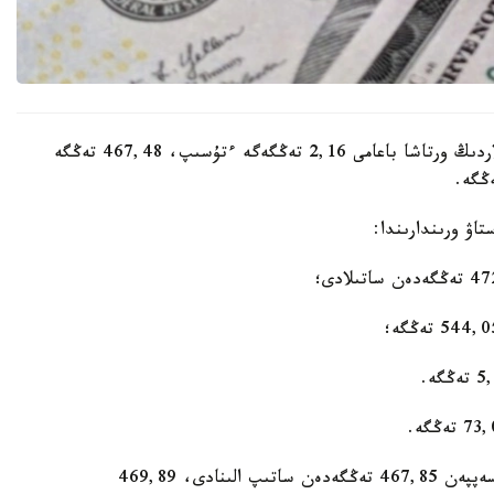
كۇندىزگى ساۋدا-ساتتىق قورىتىندىسى بويىنشا دوللاردىڭ ورتاشا باعامى 2,16 تەڭگەگە ءتۇسىپ، 467,48 تەڭگە
الماتىنىڭ اقشا ايىرباستاۋ پۋنكتتەرىندە دوللار ورتا ەسەپپەن 467,85 تەڭگەدەن ساتىپ الىنادى، 469,89