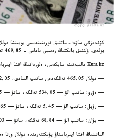
Фото: gazeta.uz
بولدى. ۇلتتىق بانكتىڭ رەسمي باعامى - 469,85 تەڭگە.
Kurs.kz مالىمەتىنە سايكەس، ەلوردانىڭ اقشا ايىرباستاۋ ورىندارىندا:
— دوللار 465,05 تەڭگەدەن ساتىپ الىنادى، 472,05 تەڭگەدەن ساتىلادى؛
— ەۋرو: ساتىپ الۋ — 534,05 تەڭگە، ساتۋ — 544,05 تەڭگە؛
— رۋبل: ساتىپ الۋ — 5,45 تەڭگە، ساتۋ — 5,65 تەڭگە.
— يۋان: ساتىپ الۋ — 68,84 تەڭگە، ساتۋ — 73,03 تەڭگە.