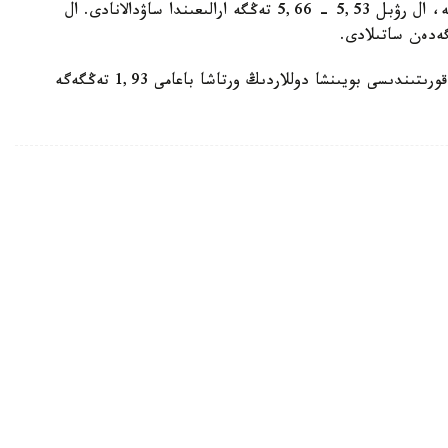
تەڭگەدەن ساتىلادى. ەۋرو 538,53 - 543,71 تەڭگە، ال رۋبل 5,53 - 5,66 تەڭگە ارالىعىندا ساۋدالانادى. ال
ەسكە سالايىق، 5- تامىز كۇندىزگى ساۋدا-ساتتىق قورىتىندىسى بويىنشا دوللاردىڭ ورتاشا باعامى 1,93 تەڭگەگە