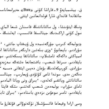
ق. بيشىمبايەۆ 9-قاراش
جاتقاندا قانداي شارا قولدانعانىن ايتتى.
ونىڭ ايتۋىنشا، ول سالتاناتتىڭ قاسىنان شىعا الماي،
سول كۇنى اراكىدىك جينالىسقا قاتىسىپ، ايەلىنىڭ جا
«بولمەگە كىرىپ جۇرگەنىمدە ول ۇيىقتاپ جاتتى، ءتىپ
سۇرادىم. بايجانوۆ ءوزى بىلەتىن دارىگەر سالتاناتقا
اممياكتى داكەگە تامشىلاپ، سالتاناتقا يىسكەتتىم. 
بايقادىم. سىرتقا شىعىپ، باقىتجانعا ەشتەڭە سەزبەي
سۇرادى. كورىپكەلدىڭ بۇعان دەيىن ايتقانى ەسىمە 
دەگەن ەدى. سوندا تاعى كۇتۋدى ۇيعارىپ، جينالىسق
سالتاناتتى وياتقىم كەلدى، ءبىراق ونى وياتا المادىم
تاماق سۇراپ، بولمەدەن شىعىپ كەتتىم. ىشكە قايتا
بايقادىم. تامىر سوعۋىن ىزدەي باستادىم، ءبىراق تاب
وسى ارادا وقيعاعا قاتىسۋشىلار نۇكەنوۆانى قۇتقارۋ 