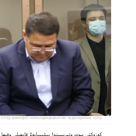
істер жөніндегі мамандандырылған ауданаралық соты
كەزەكتى سوت وتىرىسىندا بيشىمبايەۆ قايعىلى وقيعا 