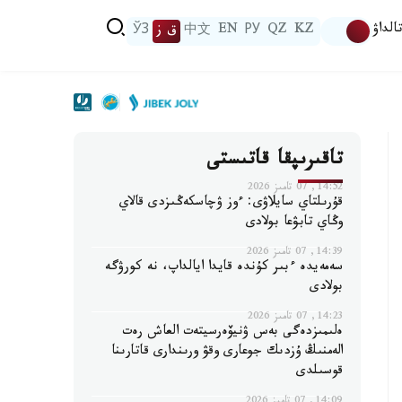
الداۋ
KZ
QZ
РУ
EN
中文
ق ز
ЎЗ
تاقىرىپقا قاتىستى
14:52, 07 تامىز 2026
قۇرىلتاي سايلاۋى: ءوز ۋچاسكەڭىزدى قالاي
وڭاي تابۋعا بولادى
14:39, 07 تامىز 2026
سەمەيدە ءبىر كۇندە قايدا ايالداپ، نە كورۋگە
بولادى
14:23, 07 تامىز 2026
ەلىمىزدەگى بەس ۋنيۆەرسيتەت العاش رەت
الەمنىڭ ۇزدىك جوعارى وقۋ ورىندارى قاتارىنا
قوسىلدى