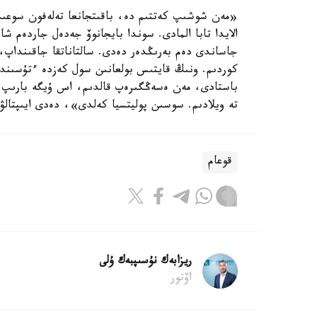
«مەن شوشىپ كەتتىم دە، باقىتجانعا تەلەفون سوعىپ،
الايدا تابا المادى. سوندا بايجانوۆ جەدەل جاردەم شا
جاساندى دەم بەرىڭدەر دەدى. سالتاناتقا جاقىنداپ،
كوردىم. ونىڭ قايتىس بولعانىن سول كەزدە ءتۇسىندى
باستادى، مەن ەسەڭگىرەپ قالدىم، اس ۇيگە بارىپ، 
تە ويلادىم. سوسىن پوليتسيا كەلدى»، دەدى ايىپتالۋ
قوعام
ريزابەك نۇسىپبەك ۇلى
اۆتور