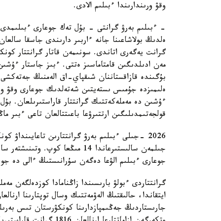
وقۋ ورىندارىندا ءبىلىم الادى.
- ءبىلىم بەرۋ گرانتى - بۇل تەك جوعارى ءبىلىمدى 
گرانت يەگەرى اتاندى. سونىمەن قاتار گرانتتار كونك
مەن ادىلدىگىن قامتاماسىز ەتتى. ءبىز جاستار ءۇشىن
بۇگىندە قازاقستاننان شىقپاي-اق الەمنىڭ جەتەكشى ج
ەلىمىزدە جۇمىس ىستەيتىن شەتەلدىك جوعارى وقۋ ورى
ءۇشىن دە مەملەكەتتىك گرانتتار قاراستىرىلعان. بۇل 
قولجەتىمدىلىگىن ارتتىرۋعا باعىتتالعان تاعى ءبىر ماڭ
جىلمەن سالىستىرعاندا 14 مىڭعا كو
جوعارى ءبىلىم الۋعا دەگەن سۇرانىستىڭ ءالى دە جو
گرانتتاردى ءبولۋ بارىسىندا زاڭنامادا كوزدەلگەن مەم
ايتقاندا، حالىقتىڭ الەۋمەتتىك وسال توپتارىنا ارنالعا
جارىستاردىڭ جەڭىمپازدارىنا كونكۋرستان تىس بەرى