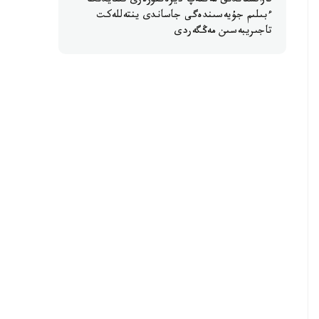
قازاقستاندىق مەكتەپ ديرەكتورلارى قىتايدىڭ
ءبىلىم جۇيەسىندەگى جاساندى ينتەللەكت
تاجىريبەسىن مەڭگەردى