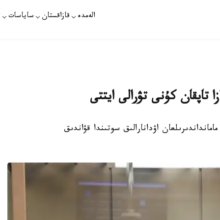
الەمدە
قازاقستان
ساياسات
ت
ا تاپقان كۇنى تۋرالى ايتتى
مانداندىرىلعان اۋدانارالىق سوتىندا قۋاندىق