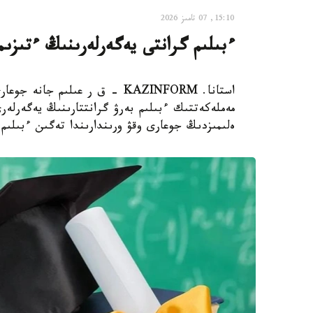
15:10, 07 تامىز 2026
ءبىلىم گرانتى يەگەرلەرىنىڭ ءتىزى
ەلىمىزدىڭ جوعارى وقۋ ورىندارىندا تەگىن ءبىلىم 