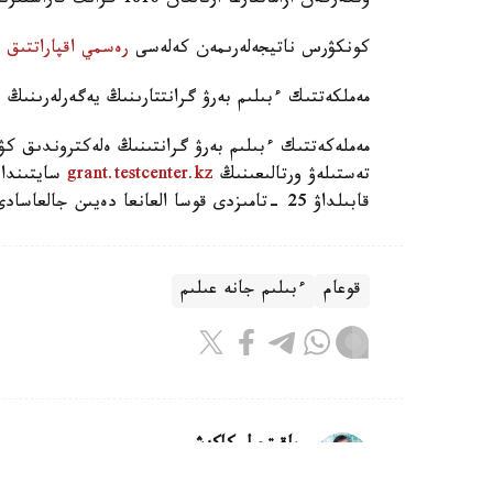
وتكەرگەن ازاماتتارعا ارنالعان 1816 گرانت قاراستىرىلدى.
كونكۋرس ناتيجەلەرىمەن كەلەسى
رەسمي اقپاراتتىق
ر
مەملكەتتىك ءبىلىم بەرۋ گرانتتارىنىڭ يەگەرلەرىنىڭ
ء
مەملەكەتتىك ءبىلىم بەرۋ گرانتىنىڭ ەلەكتروندىق 
تەستىلەۋ ورتالىعىنىڭ
grant.testcenter.kz
سايتىندا 
قابىلداۋ 25 -تامىزدى قوسا العانعا دەيىن جالعاسادى.
قوعام
ءبىلىم جانە عىلىم
باقىتجول كاكەش
اۆتور