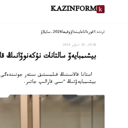
KAZINFORM
ترەند:
اقوردا
تاعايىنداۋ
وقيعا
2026-سايلاۋ
19:28, 03 ءساۋىر 2024
بيشىمبايەۆ سالتانات نۇكەنوۆانىڭ قاز
استانا قالاسىنىڭ قىلمىستىق ىستەر جونىندەگى ما
بيشىمبايەۆتىڭ ءىسى قارالىپ جاتىر.