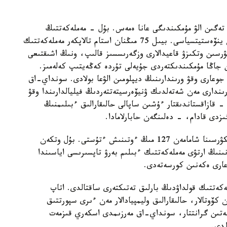
تەگىن الۋ مۇمكىندىگى عانا ەمەس. بۇل - مەملەكەتتىڭ
ەلدىڭ بولاشاعىنا جانە ءاربىر دارىندى جاسقا سالعان ينۆەستيتسياسى. بيىل 75 مىڭنان استام تالاپكەر مەملەكەتتىك
ۋرسىن وتكىزۋ قاعيدالارى وزگەرىسسىز قالىپ، ونىڭ اشىقتىعى
 جاڭا مۇمكىندىكتەردى جۇيەلى تۇردە كەڭەيتىپ كەلەمىز.
وعارى وقۋ ورىندارىنىڭ ديپلومىن الۋعا بولادى. سونداي-اق
ندارى مەن شەتەلدىك ۋنيۆەرسيتەتتەردىڭ فيليالدارىندا وقۋ
- قازاقستاندىقتار ءۇشىن ساپالى حالىقارالىق ءبىلىمنىڭ
ىزدى قادام، - دەلىنگەن حابارلامادا.
2026 -جىلى ءبىلىم بەرۋ گرانتتارىن تاعايىنداۋ كونكۋرسىنا شامامەن 127 مىڭ ءوتىنىش ءتۇستى. بۇل وتكەن
پ. وتىنىشتەر سانىنىڭ ارتۋى مەملەكەتتىك ءبىلىم بەرۋ تاپسىرىسى اياسىندا
عارى ەكەنىن كورسەتەدى.
لەكەتتىك قولداۋدىڭ بارلىق تەتىكتەرى ساقتالدى. اتاپ
ن كۆوتالار، حالىقارالىق وليمپيادالار مەن ءىرى سپورتتىق
لەتىن گرانتتار، سونداي-اق مەرزىمدى اسكەري قىزمەت