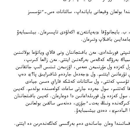
ا كۇنى «Bau» مەيرامحاناسىندا بولعان وقيعانى بايانداپ، سالتانات ەس-ءتۇسسىز
 ب. بايجانوۆقا «بەپانتەن» اكەلۋدى تاپسىرعان. بيشىمبايەۆ
عدايىن باقىلاپ وتىرعان.
تى قورىلدادى. مەن باقىتجاننان ونى قالاي وياتۋعا بولاتىنىن
 اممياك بەرۋگە كەڭەس بەرگەنىن ايتتى. مەن زالعا كىرىپ،
سول كەزدە ول مۇرنىمەن ەمەس، اۋزىمەن تىنىس الىپ جاتقانىن
 تۇرعانىن ايتتىم. ول «جەدەل جاردەم شاقىرايىق پا؟» دەپ
ءتۇسىپ كەتتى، ول سالتانات كەشكە قاراي ەسىن جيادى
ا كەتتىم، سول جەردە جارتى ساعات كولەمىندە بولدىم. كەيىن
. سول كەزدە ول قورىلداعانىن دا دوعارعان. كەيىن باقىتجاننان
 كىرگەندە ونىڭ بەت-ءجۇزى، دەنەسى سالقىن بولعانىن
ا المادىم»، دەدى بيشىمبايەۆ.
ماقساتىندا وعان جاساندى دەم بەرگىسى كەلگەندەرىن دە ايتتى.