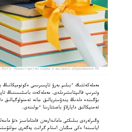
Фото: Министерство науки и высшего образования РК.
مەملەكەتتىك ءبىلىم بەرۋ تاپسىرىسى ەكونوميكانىڭ ب
بۇگىندە ەلدىڭ يندۋستريالىق جانە تەحنولوگيالىق دا
تەحنيكالىق دايارلاۋ باعىتتارىنا ءبولىندى.
وڭىرلەردى بىلىكتى ماماندارمەن قامتاماسىز ەتۋ ما
اياسىندا ەكى مىڭنان استام گرانت يەگەرى سولتۇست