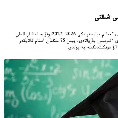
مى شىقتى
استانا. KAZINFORM - ق ر عىلىم جانە جوعارى ءبىلىم مينيسترلىگى 2026-2027 وقۋ جىلىنا ارنالعان
مەملەكەتتىك ءبىلىم بەرۋ گرانتتارىنىڭ يەگەرلەرى ءتىزىمىن جاريالادى. بيىل 75 مىڭنان استام تالاپكەر
الۋ مۇمكىندىگىنە يە بولدى.