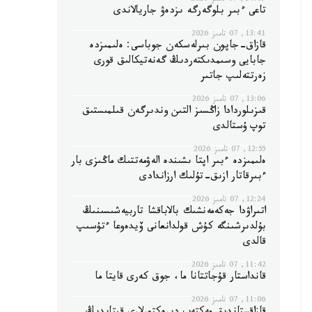
14:09, 07 تامىز 2026
تاعى ءبىر بلوگەرگە ىزدەۋ جاريالاندى
13:41, 07 تامىز 2026
قازاق-جاپون بىرلەسكەن جوباسى: ەلىمىزدە
جابايى وسىمدىكتەردىڭ گەنەتيكالىق قورى
زەرتتەلىپ جاتىر
13:06, 07 تامىز 2026
قىزىلوردادا زاڭسىز التىن وندىرگەن قىلمىستىق
توپ ۇستالدى
12:55, 07 تامىز 2026
ەلىمىزدە ءبىر اپتا ىشىندە الەۋمەتتىك ماڭىزى بار
ءبىرقاتار ازىق-تۇلىك ارزاندادى
12:24, 07 تامىز 2026
اتىراۋدا جەكەمەنشىك بالاباقشا تاربيەشىسىنىڭ
بۇلدىرشىنگە كۇش قولدانعانى ۆيدەوعا ءتۇسىپ
قالدى
11:42, 07 تامىز 2026
قانداستار قۇجاتتانا ما، جوق كەرى قايتا ما
11:06, 07 تامىز 2026