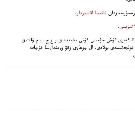
ەسۋرستاردان
تانىسا الاسىزدار
.
تىزىمى
.
كۋالىكتەرى ءۇش جۇمىس كۇنى ىشىندە ق ر ع ج ب م ۇلتتىق
قولجەتىمدى بولادى. ال جوعارى وقۋ ورىندارىنا قۇجات