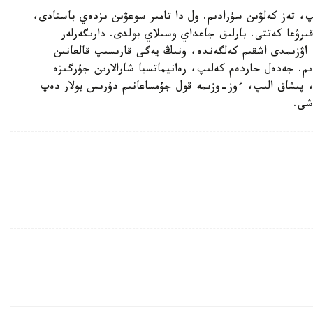
 تەز كەلۋىن سۇرادىم. ول دا تامىر سوعۋىن ىزدەي باستادى،
قىرۋعا كەتتى. بارلىق جاعداي وسىلاي بولدى. دارىگەرلەر
 اۋزىمدى اشقىم كەلگەندە، ونىڭ يەگى قارىسىپ قالعانىن
م. جەدەل جاردەم كەلىپ، رەانيماتسيا شارالارىن جۇرگىزە
پىشاق الىپ، ءوز-وزىمە قول جۇمساعانىم دۇرىس بولار دەپ
شى.