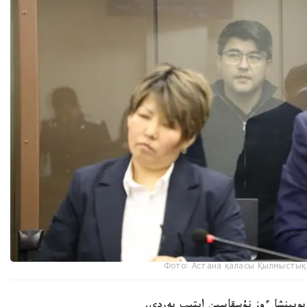
Фото: Астана қаласы Қылмыстық 
بويىنشا ءوز نۇسقاسىن ايتىپ بەردى.