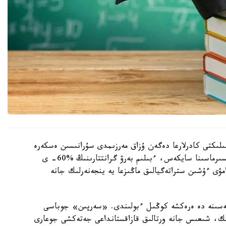
ىلىكتى كادرلارعا دەگەن ۇزاق مەرزىمدى سۇرانىسىن ەسكەرە
وتىرىپ قالىپتاستىرىلدى. مەملەكەت باسشىسىنىڭ تاپسىرماسىنا سايكەس، ءبىلىم بەرۋ گرانتتارىنىڭ %60- ى
مۋى ءۇشىن ستراتەگيالىق ماڭىزعا يە ينجەنەرلىك جانە
سەلەسىنە دە ەرەكشە كوڭىل ءبولىندى. «سەرپىن» جوباسى
ىك، شىعىس جانە ورتالىق قازاقستانداعى جەتەكشى جوعارى