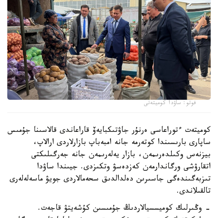
فوتو: ساۋدا كوميتەتى
كوميتەت ءتوراعاسى ەرنۇر جاۋتىكبايەۆ قاراعاندى قالاسىنا جۇمىس
ساپارى بارىسىندا كوتەرمە جانە امبەباپ بازارلاردى ارالاپ،
بيزنەس وكىلدەرىمەن، بازار يەلەرىمەن جانە جەرگىلىكتى
اتقارۋشى ورگاندارمەن كەزدەسۋ وتكىزدى. جيىندا ساۋدا
تىزبەگىندەگى جاسىرىن دەلدالدىق سحەمالاردى جويۋ ماسەلەلەرى
تالقىلاندى.
- وڭىرلىك كوميسسيالاردىڭ جۇمىسىن كۇشەيتۋ قاجەت.