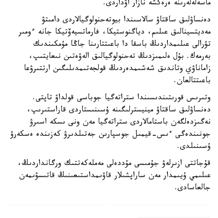
ماسەلەلەرىنە ەرەكشە نازار اۋداردى.
دەنساۋلىق ساقتاۋ سالاسىندا بيوتەحنولوگيالاردى دامىتۋ
مەديتسينالىق عىلىم، دياگنوستيكا، فارماتسيەۆتيكا جانە ءومىر
تۋرالى عىلىمداردىڭ باسقا دا باعىتتارىنا جاڭا مۇمكىندىك
بەرمەك. بۇل ەلىمىزدىڭ تەحنولوگيالىق الەۋەتىن نىعايتىپ،
زاماناۋي وتاندىق شەشىمدەردىڭ قولجەتىمدىلىگىن ارتتىرۋعا
باعىتتالعان.
وتىرىس قورىتىندىسىندا ستراتەگيا جوباسى قولداۋ تاپتى.
دەنساۋلىق ساقتاۋ مينيسترلىگىنە ۇسىنىستاردى قاراستىرىپ،
نەگىزدەلگەن باستامالاردى ستراتەگيا مەن ونى ىسكە اسىرۋ
جونىندەگى ءىس-قيمىل جوسپارىن جەتىلدىرۋ كەزىندە ەسكەرۋ
ۇسىنىلدى.
قۇجاتتى ازىرلەۋ جۇمىسى مۇددەلى مەملەكەتتىك ورگانداردىڭ،
عىلىمي ۇيىمدار مەن ساراپشىلار قاۋىمداستىعىنىڭ قاتىسۋىمەن
جالعاسادى.