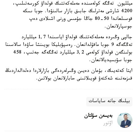
ميلليون تەڭگە كولەمىندە مەملەكەتتىك قولداۋ كورسەتىلىپ،
4200 شارشى مەترلىك جابىق بازار سالىنۋدا. جوبا ىسكە
قوسىلعاندا 50-80 جاڭا جۇمىس ورنى اشىلادى دەپ
جوسپارلانعان.
جالپى وڭىردە مەملەكەتتىك قولداۋ اياسىندا 1,7 ميلليارد
تەڭگەگە 9 جوبا ماقۇلدانعان. رەسپۋبليكا بويىنشا ساۋدا سالاسىنا
بولىنگەن قولداۋ كولەمى 3,2 ميلليارد تەڭگەگە جەتىپ، 458
جوبا سۋبسيديالانعان.
ايتا كەتەيىك، بۇعان دەيىن وڭىرلەردەگى بازارلاردا دەلدالداردىڭ
قىزمەتىنە شەكتەۋ قويىلاتىنى حابارلانعان بولاتىن.
بيلىك جانە ساياسات
بەيسەن سۇلتان
اۆتور