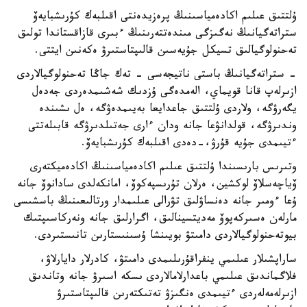
ۇلتتىق عىلىم اكادەمياسىنىڭ پرەزيدەنتى اقىلبەك كۇرىشبايەۆ
ستراتەگيانىڭ نەگىزگى مىندەتتەرىنىڭ ءبىرى قازاقستاندا تولىق
تەحنولوگيالىق تسيكل جۇيەسىن قالىپتاستىرۋ ەكەنىن ايتتى.
- ستراتەگيانىڭ باستى ناتيجەسى - تەك جاڭا تەحنولوگيالاردى
ازىرلەپ قانا قويماي، الەمدەگى ۇزدىك شەشىمدەردى جەدەل
يگەرۋگە، ولاردى ۇلتتىق جاعدايعا بەيىمدەۋگە، ەل ىشىندە
وندىرۋگە، قولدانۋعا جانە ودان ءارى جەتىلدىرۋگە قابىلەتتى
ءتيىمدى جۇيە قۇرۋ،-دەدى اقىلبەك كۇرىشبايەۆ.
وتىرىس بارىسىندا ۇلتتىق عىلىم اكادەمياسىنىڭ اكادەميكتەرى
ۆياچەسلاۆ لوكشين، ەرلان تۇرىسپەكوۆ، امانكەلدى سادانوۆ جانە
ۇعا ءومىر جانە دەنساۋلىق تۋرالى عىلىمدار ورتالىعىنىڭ باسشىسى
مارلەن ەسىركەپوۆ مەديتسينالىق، اگرارلىق جانە ونەركاسىپتىك
بيوتەحنولوگيالاردى دامىتۋ بويىنشا ۇسىنىستارىن تانىستىردى.
ساراپشىلار عىلىمي ينفراقۇرىلىمدى دامىتۋ، كادرلار دايارلاۋ،
فلاگماندىق عىلىمي باعدارلامالاردى ىسكە اسىرۋ جانە وتاندىق
ازىرلەمەلەردى ءتيىمدى ەنگىزۋ تەتىكتەرىن قالىپتاستىرۋ