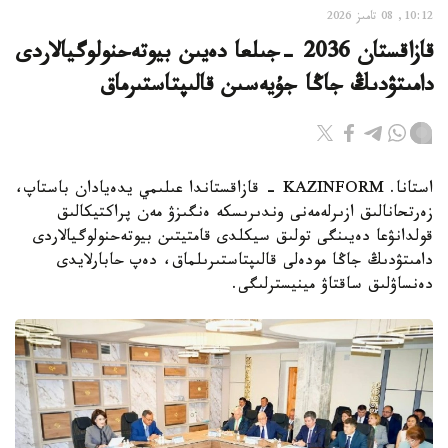
10:12, 08 تامىز 2026
قازاقستان 2036 -جىلعا دەيىن بيوتەحنولوگيالاردى
دامىتۋدىڭ جاڭا جۇيەسىن قالىپتاستىرماق
استانا. KAZINFORM - قازاقستاندا عىلىمي يدەيادان باستاپ،
زەرتحانالىق ازىرلەمەنى وندىرىسكە ەنگىزۋ مەن پراكتيكالىق
قولدانۋعا دەيىنگى تولىق سيكلدى قامتيتىن بيوتەحنولوگيالاردى
دامىتۋدىڭ جاڭا مودەلى قالىپتاستىرىلماق، دەپ حابارلايدى
دەنساۋلىق ساقتاۋ مينيسترلىگى.