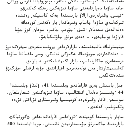
مەملەكەتتىك كىرىستەر، ىشكى ىستەر، مونوپولياعا قارسى ورگان
جانە ساۋدا دەپارتامەنتى ساۋدا تىزبەگىن رەتكە كەلتىرۋى
ءتيىس. وڭىرلەردى ارالاۋ بارىسىندا جەكە كاسىپكەر رەتىندە
تىركەلمەي ساۋدا جاساپ وتىرعاندار بار ەكەنىن كوردىك.
دەلدالدىق سحەمالار اشىق ءجۇرىپ جاتىر، سوعان كوز جۇما
قاراۋعا بولمايدى، - دەدى ەرنۇر جاۋتىكبايەۆ.
مينيسترلىك مالىمەتىنشە، بازارلارداعى پروتسەستەردى سيفرلاندىرۋ
- دەلدالداردى جويۋدىڭ نەگىزگى تەتىگى. وسى ماقساتتا ساۋدا
ەرەجەلەرى جاڭارتىلىپ، بازار اكىمشىلىكتەرىنە بارلىق
كەلىسىمشارتتار مەن تولەمدەردى اقپاراتتىق جۇيە ارقىلى جۇرگىزۋ
مىندەتتەلگەن.
جىل باسىنان بەرى قاراعاندى وبلىسىندا 41، ۇلىتاۋ وبلىسىندا
44 ءونىمسىز دەلدال انىقتالىپ، ساۋدا تىزبەگىنەن شىعارىلعان.
سونىمەن قاتار وڭىرلەردە كوميسسيا وتىرىستارى تۇراقتى تۇردە
وتكىزىلىپ كەلەدى.
ساپار بارىسىندا كوميتەت ءتوراعاسى قاراعاندىداعى «گورنياك»
بازارىنىڭ جاڭعىرتۋ جۇمىستارىمەن تانىستى. جوبا اياسىندا 500