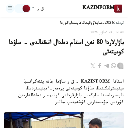
KAZINFORM
ق ز
ترەند:
2026-سايلاۋ
وقيعا
تاعايىنداۋ
اقوردا
12:40, 23 ءساۋىر 2026
بازارلاردا 80 نەن استام دەلدال انىقتالدى - ساۋدا
كوميتەتى
استانا. KAZINFORM - ق ر ساۋدا جانە ينتەگراتسيا
مينيسترلىگىنىڭ ساۋدا كوميتەتى پرەمەر-ءمينيستردىڭ
تاپسىرماسىنا سايكەس بازارلارداعى ءونىمسىز دەلدالدارمەن
كۇرەس جۇمىستارىن كۇشەيتىپ جاتىر.