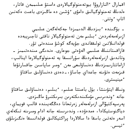
اقمارال ءالنازاروۆا بيوتەحنولوگيالاردى دامىتۋ عىلىممەن قاتار،
ەلدىڭ تەحنولوگيالىق دامۋى ءۇشىن دە ماڭىزدى باعىت ەكەنىن
اتاپ ءوتتى.
- بۇگىندە ءبىزدىڭ الدىمىزدا جەكەلەگەن عىلىمي
ازىرلەمەلەردەن ءبىلىم مەن تەحنولوگيالار ناقتى تاجىريبەدە
قولدانىلاتىن تولىققاندى جۇيەگە كوشۋ مىندەتى تۇر.
قازاقستاننىڭ عىلىمي الەۋەتى جوعارى. ەندىگى مىندەتىمىز -
وتاندىق ازىرلەمەلەردىڭ سۇرانىسقا يە تەحنولوگيالارعا اينالىپ،
ازاماتتارىمىزدىڭ دەنساۋلىعى مەن ءومىر ساپاسىن جاقسارتۋعا
قىزمەت ەتۋىنە جاعداي جاساۋ،-دەدى دەنساۋلىق ساقتاۋ
ءمينيسترى.
ونىڭ ايتۋىنشا، بۇل باعىتتا عىلىم، ءبىلىم، دەنساۋلىق ساقتاۋ
جانە ءوندىرىس مۇمكىندىكتەرىن بىرىكتىرۋ ماڭىزدى.
پەرسپەكتيۆالى ازىرلەمەلەر زەرتحانا دەڭگەيىندە قالىپ قويماي،
دياگنوستيكادا، ەمدەۋدە، وندىرىستە جانە ادام ومىرىنە تىكەلەي
اسەر ەتەتىن باسقا دا سالالاردا پراكتيكالىق قولدانىسقا ەنگىزىلۋى
ءتيىس.