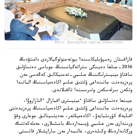
Фото: Денсаулық сақтау министрлігі
قازاقستان رەسپۋبليكاسىندا بيوتەحنولوگيالاردى دامىتۋدىڭ
2036-جىلعا دەيىنگى ستراتەگياسىنىڭ جوباسى دەنساۋلىق
ساقتاۋ مينيسترلىگىنىڭ عىلىمي-تەحنيكالىق كەڭەسى مەن
پرەزيدەنت جانىنداعى ۇلتتىق عىلىم اكادەمياسىنىڭ الماتىدا
وتكەن بىرلەسكەن وتىرىسىندا تالقىلاندى.
جيىنعا دەنساۋلىق ساقتاۋ ءمينيسترى اقمارال ءالنازاروۆا،
پرەزيدەنت جانىنداعى ۇلتتىق عىلىم اكادەمياسىنىڭ پرەزيدەنتى
اقىلبەك كۇرىشبايەۆ، اكادەميكتەر، مەديتسينالىق جوعارى وقۋ
ورىندارى مەن عىلىمي ۇيىمداردىڭ باسشىلارى، مەملەكەتتىك
ورگانداردىڭ وكىلدەرى، عالىمدار مەن ساراپشىلار قاتىستى.