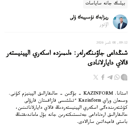
بيلىك جانە ساياسات
ريزابەك نۇسىپبەك ۇلى
اۆتور
09:12, 08 تامىز 2026
شىڭداعى جاۋىنگەرلەر: ەلىمىزدە اسكەري الپينيستەر
قالاي دايارلانادى
استانا. KAZINFORM - بۇگىن - حالىقارالىق الپينيزم كۇنى.
وسىعان وراي Kazinform ءتىلشىسى قازاقستان قارۋلى
كۇشتەرىندەگى اسكەري الپينيستەردىڭ قالاي دايارلاناتىنىن،
حالىقارالىق ارەناداعى جەتىستىكتەرىن جانە بۇل ماماندىقتىڭ
باستى قاعيداتىن سارالادى.