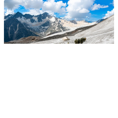
Фото: Қорғаныс министрліг
كىمدەر اسكەري الپينيست بولا الادى؟
اسكەري الپينيستەر - تاۋلى جەردە جاۋىنگەرلىك مىندەتتەردى
ورىنداۋعا جانە جەكە قۇرامدى ارنايى تاۋ دايارلىعىنا ۇيرەتۋگە
ماماندانعان اسكەري قىزمەتشىلەر.
- تاۋ دايارلىعى بويىنشا ارنايى بىلىكتىلىكتەن وتكەن اسكەري