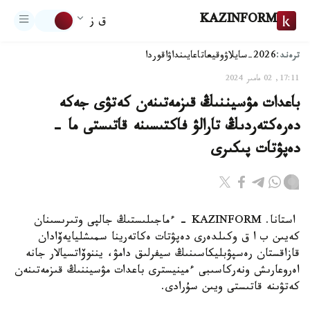
KAZINFORM
ق ز
ترەند:
2026-سايلاۋ
وقيعا
تاعايىنداۋ
اقوردا
17:11, 02 مامىر 2024
باعدات مۋسيننىڭ قىزمەتىنەن كەتۋى جەكە
دەرەكتەردىڭ تارالۋ فاكتىسىنە قاتىستى ما -
دەپۋتات پىكىرى
استانا. KAZINFORM - ءماجىلىستىڭ جالپى وتىرىسىنان
كەيىن ب ا ق وكىلدەرى دەپۋتات ەكاتەرينا سمىشليايەۆادان
قازاقستان رەسپۋبليكاسىنىڭ سيفرلىق دامۋ، يننوۆاتسيالار جانە
اەروعارىش ونەركاسىبى ءمينيسترى باعدات مۋسيننىڭ قىزمەتىنەن
كەتۋىنە قاتىستى ويىن سۇرادى.