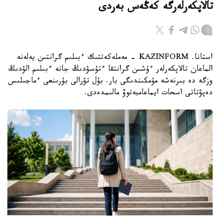
تالاپكەرلەرگە كەڭەس بەردى
استانا. KAZINFORM - مەملەكەتتىك ءبىلىم گرانتىن يەلەنە
الماعان تالاپكەرلەر ءۇشىن گرانتقا ءتۇسۋدىڭ جانە ءبىلىم الۋدىڭ
وزگە دە بىرنەشە مۇمكىندىگى بار. بۇل تۋرالى بۇرىنعى ءماجىلىس
دەپۋتاتى اسحات ايماعامبەتوۆ مالىمدەدى.