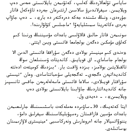
ساياسي تۇلعالاردىڭ كەلىپ، كەتۋىمەن بايلانىستى ەمەس دەپ
ويلايمىن. سيفرلاندىرۋ سالاسىن ارتتىرعان جەردە تاۋەكەل قاتار
جۇرەدى، ونىڭ ىشىندە جەكە دەرەكتەر دە بار»، - دەپ جاۋاپ
بەردى ەكاتەرينا سمىشليايەۆا ءماجىلىس كۋلۋارىندا.
سونىمەن قاتار حالىق قالاۋلىسى باعدات مۋسيننىڭ ورنىنا كىم
كەلۋى مۇمكىن دەگەن بولجامعا قاتىستى ويىن ايتتى.
«ەندى كىم مينيستر بولادى دەگەن سۇراققا قاتىستى الدىن الا
بولجام جاساماي- اق قويايىق. كانديتات ۇسىنىلعان سوڭ
تالقىلايتىن بولامىز، بىزدە ۋاقىت بار. ءبىزدىڭ كوميتەت ادەتتە
كانديداتپەن ەگجەي- تەگجەيلى سۇحباتتاسادى. وعان ءتيىستى
سۇراقتار قويىلادى، سالاعا قاتىستى ماسەلەلەرمەن جاقسى تانىسپىز
جانە كانديداتتاردىڭ جاۋابىنا بايلانىستى بولادى دەپ
ويلايمىن»، - دەيدى ول.
ايتا كەتەيىك، 30-ساۋىردە مەملەكەت باسشىسىنىڭ جارلىعىمەن
باعدات مۋسين قازاقستان رەسپۋبليكاسىنىڭ سيفرلىق دامۋ،
يننوۆاتسيالار جانە اەروعارىش ونەركاسىبى ءمينيسترى لاۋازىمىنان
بوساتىلدى.