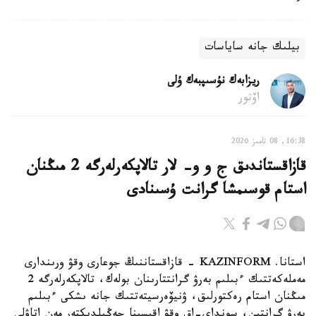
بيلىك جانە ساياسات
ريزابەك نۇسىپبەك ۇلى
اۆتور
16:38, 08 تامىز 2026
قازاقستاندىق ج و و- لار تالاپكەرلەرگە 2 مىڭنان
استام قوسىمشا گرانت ۇسىنادى
استانا. KAZINFORM - قازاقستاننىڭ جوعارى وقۋ ورىندارى
مەملەكەتتىك ءبىلىم بەرۋ گرانتتارىنان بولەك، تالاپكەرلەرگە 2
مىڭنان استام رەكتورلىق، ۋنيۆەرسيتەتتىك جانە ىشكى ءبىلىم
بەرۋ گرانتىن، سونداي-اق وقۋ اقىسىنا جەڭىلدىكتەر مەن اتاۋلى