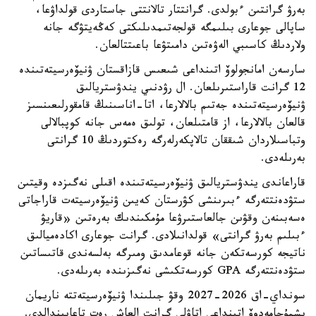
بەرۋ گرانتىن ءبولدى. گرانتتار تالانتتى جاستاردى قولداۋعا،
ساپالى جوعارى بىلىمگە قولجەتىمدىلىكتى كەڭەيتۋگە جانە
ولاردىڭ كاسىبي الەۋەتىن دامىتۋعا باعىتتالعان.
سارسەن امانجولوۆ اتىنداعى شىعىس قازاقستان ۋنيۆەرسيتەتىندە
12 گرانت قاراستىرىلعان. ال رۋدنىي يندۋستريالىق
ۋنيۆەرسيتەتىندە جەتىم بالالارعا، اتا-اناسىنىڭ قامقورلىعىنسىز
قالعان بالالارعا، از قامتىلعان، تولىق ەمەس جانە كوپبالالى
وتباسىلاردان شىققان تالاپكەرلەرگە رەكتوردىڭ 10 گرانتى
بەرىلەدى.
قاراعاندى يندۋستريالىق ۋنيۆەرسيتەتىندە اقىلى نەگىزدە وقيتىن
ستۋدەنتتەرگە ءبىرىنشى كۋرستان كەيىن ۋنيۆەرسيتەت قاراجاتى
ەسەبىنەن وقۋىن جالعاستىرۋعا مۇمكىندىك بەرەتىن «قاريۋ
ءبىلىم بەرۋ گرانتى» قولدانىلادى. گرانت جوعارى اكادەميالىق
ناتيجە كورسەتكەن جانە قوعامدىق ومىرگە بەلسەندى قاتىساتىن
ستۋدەنتتەرگە GPA كورسەتكىشى نەگىزىندە بەرىلەدى.
سونداي-اق 2026-2027 وقۋ جىلىندا ۋنيۆەرسيتەتتە ناريمان
يشمۇحامەدوۆ اتىنداعى اتاۋلى گرانت العاش رەت تاعايىندالدى.