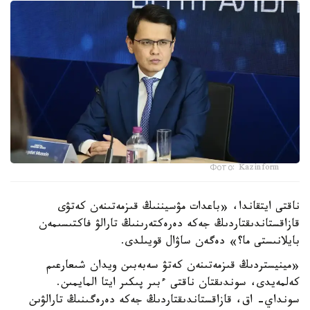
Фото: Kazinform
ناقتى ايتقاندا، «باعدات مۋسيننىڭ قىزمەتىنەن كەتۋى
قازاقستاندىقتاردىڭ جەكە دەرەكتەرىنىڭ تارالۋ فاكتىسىمەن
بايلانىستى ما؟» دەگەن ساۋال قويىلدى.
«مينيستردىڭ قىزمەتىنەن كەتۋ سەبەبىن ويدان شىعارعىم
كەلمەيدى، سوندىقتان ناقتى ءبىر پىكىر ايتا المايمىن.
سونداي- اق، قازاقستاندىقتاردىڭ جەكە دەرەگىنىڭ تارالۋىن