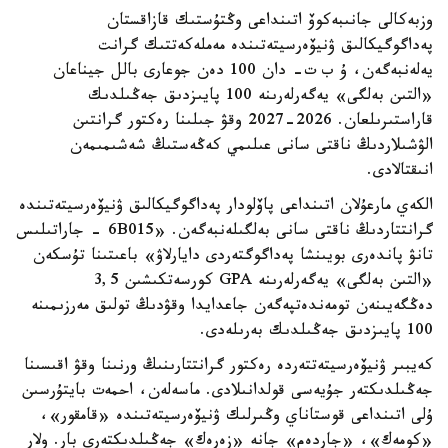
وزبەكالى جانىبەكوۆ اتىنداعى وڭتۇستىك قازاقستان
پەداگوگيكالىق ۋنيۆەرسيتەتىندە مەملەكەتتىك گرانت
يەلەنبەگەن، ۇ ب ت- دان 100 دەن جوعارى بالل جيناعان
«التىن بەلگى» يەگەرلەرىنە 100 پايىزدىق جەڭىلدىك
قاراستىرىلعان. 2026-2027 وقۋ جىلىنا رەكتور گرانتىن
الۋشىلاردىڭ ناقتى سانى عىلىمي كەڭەستىڭ شەشىمىمەن
انىقتالادى.
الكەي مارعۇلان اتىنداعى پاۆلودار پەداگوگيكالىق ۋنيۆەرسيتەتىندە
گرانتتاردىڭ ناقتى سانى بەلگىلەنبەگەن. «6B015 - جاراتىلىس
تانۋ پاندەرى بويىنشا پەداگوگتەردى دايارلاۋ» باعىتىنا تۇسكەن
«التىن بەلگى» يەگەرلەرىنە GPA كورسەتكىشىن 3,5
دەڭگەيىنەن تومەندەتپەگەن جاعدايدا وقۋدىڭ تولىق مەرزىمىنە
100 پايىزدىق جەڭىلدىك بەرىلەدى.
كەيبىر ۋنيۆەرسيتەتتەردە رەكتور گرانتتارىنىڭ ورنىنا وقۋ اقىسىنا
جەڭىلدىكتەر جۇيەسى قولدانىلادى. ماسەلەن، احمەت بايتۇرسىن
ۇلى اتىنداعى قوستاناي وڭىرلىك ۋنيۆەرسيتەتىندە «قامقور»،
«كومەك»، «جاردەم» جانە «زەرەك» جەڭىلدىكتەرى بار. ولار