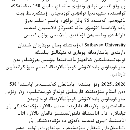
ول وقۋ اقىسىن تولىق وتەۋدى جانە اي سايىن 150 مىڭ تەڭگە
كولەمىندە ستيپەنديا تولەۋدى كوزدەيدى. ۇمىتكەردىڭ ۇبت
ناتيجەسى كەمىندە 75 بالل بولۋى، باسىم ءبىلىم بەرۋ
باعدارلاماسىنا ءتۇسۋى جانە تەمىرتاۋ قالاسىمەن نەمەسە
قاراعاندى وبلىسىمەن اۋماقتىق بايلانىسى بولۋى ءتيىس.
Satbayev University الەۋمەتتىك وسال توپتاردان شىققان
دارىندى جاستاردىڭ جوعارى تەحنيكالىق بىلىمگە
قولجەتىمدىلىگىن كەڭەيتۋ ماقساتىندا جۇمىس بەرۋشىلەر مەن
جەر قويناۋىن پايدالانۋشى كومپانيالاردىڭ ءبىلىم بەرۋ گرانتتارىن
تارتادى.
2025-2026 وقۋ جىلىندا جاسالعان كەلىسىمدەر اياسىندا 538
دەن استام ستۋدەنتكە قارجىلىق قولداۋ كورسەتىلىپ، ولار وقۋىن
جەر قويناۋىن پايدالانۋشى كومپانيالاردىڭ قولداۋىمەن
جالعاستىردى. ولاردىڭ قاتارىندا جەتىم بالالار، مۇگەدەكتىگى بار
تۇلعالار، اتا- اناسىنىڭ قامقورلىعىنسىز قالعان بالالار، اتا-
اناسىنىڭ ءبىرى نەمەسە ەكەۋى دە مۇگەدەكتىگى بار
وتباسىلاردان شىققان ستۋدەنتتەر، سونداي-اق تولىق ەمەس