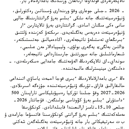
تالاپكەرلەردى قولداۋعا ارنالعان وزىندىك باعدارلامالار بار.
- 2026 -جىلى جوعارى وقۋ ورىندارى ۇسىناتىن رەكتورلىق،
ۋنيۆەرسيتەتتىك جانە ىشكى ءبىلىم بەرۋ گرانتتارىنىڭ جالپى
سانى ەكى مىڭنان اسادى. گرانتتاردى بەرۋ تالاپتارىن ءار
ۋنيۆەرسيتەت دەربەس بەلگىلەيدى. ىرىكتەۋ كەزىندە ۇلتتىق
ءبىرىڭعاي تەستىلەۋ ناتيجەلەرى، اكادەميالىق جەتىستىكتەر،
«التىن بەلگى» يەگەرى بولۋى، وليمپيادالار مەن عىلىمي،
شىعارماشىلىق جانە سپورتتىق جارىستارداعى ناتيجەلەر،
سونداي-اق تالاپكەردىڭ الەۋمەتتىك جاعدايى ەسكەرىلەدى، -
دەلىنگەن مينيسترلىك مالىمەتىندە.
ەڭ ءىرى باعدارلامالاردىڭ ءبىرى قوجا احمەت ياساۋي اتىنداعى
حالىقارالىق قازاق-تۇرىك ۋنيۆەرسيتەتىندە جۇزەگە اسىرىلادى.
2026-2027 وقۋ جىلىنا تۇركيا رەسپۋبليكاسى تاراپىنان 500
ءداستۇرلى ءبىلىم بەرۋ كۆوتاسى بولىنگەن. قۇجاتتار 2026-
جىلعى 10-15-تامىز ارالىعىندا قابىلدانادى. كونكۋرسقا
مەملەكەتتىك ءبىلىم بەرۋ گرانتى كونكۋرسىنا قاتىسۋعا جارامدى ۇ
ب ت سەرتيفيكاتى بار جانە ۋنيۆەرسيتەت بەلگىلەگەن شەكتى