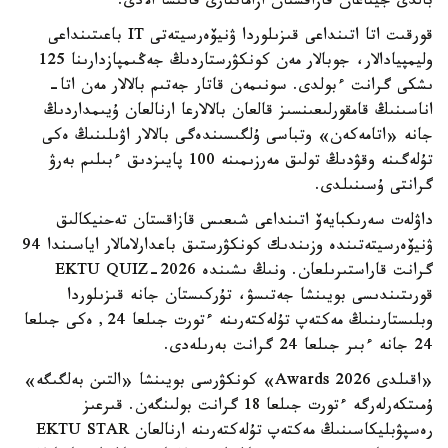
بالدى جيناعان قازاقستان ازاماتتارى قاتىسا الادى.
قورقىت اتا اتىنداعى قىزىلوردا ۋنيۆەرسيتەتى IT باعىتىنداعى
وليمپيادالار، جوبالار مەن كونكۋرستاردىڭ جەڭىمپازدارىنا 125
ىشكى گرانت ءبولدى. سونىمەن قاتار جەتىم بالالار مەن اتا-
اناسىنىڭ قامقورلىعىنسىز قالعان بالالارعا ارنالعان ۇيىمداردىڭ
جانە «اتامەكەن» وتباسى ۇلگىسىندەگى بالالار اۋىلىنىڭ ەكى
تۇلەگىنە وقۋدىڭ تولىق مەرزىمىنە 100 پايىزدىق ءبىلىم بەرۋ
گرانتى ۇسىنىلدى.
داۋلەت سەرىكبايەۆ اتىنداعى شىعىس قازاقستان تەحنيكالىق
ۋنيۆەرسيتەتىندە وزىندىك كونكۋرستىق باعدارلامالار اياسىندا 94
گرانت قاراستىرىلعان. ونىڭ ىشىندە EKTU QUIZ-2026
قورىتىندىسى بويىنشا جەتىسۋ، تۇركىستان جانە قىزىلوردا
وبلىستارىنىڭ مەكتەپ تۇلەكتەرىنە ءتورت جىلعا 24, ەكى جىلعا
24 جانە ءبىر جىلعا 24 گرانت بەرىلەدى.
«اقىلدى Awards 2026» كونكۋرسى بويىنشا «التىن بەلگىگە»
ۇمىتكەرلەرگە ءتورت جىلعا 18 گرانت بولىنگەن. قىرعىز
رەسپۋبليكاسىنىڭ مەكتەپ تۇلەكتەرىنە ارنالعان EKTU STAR