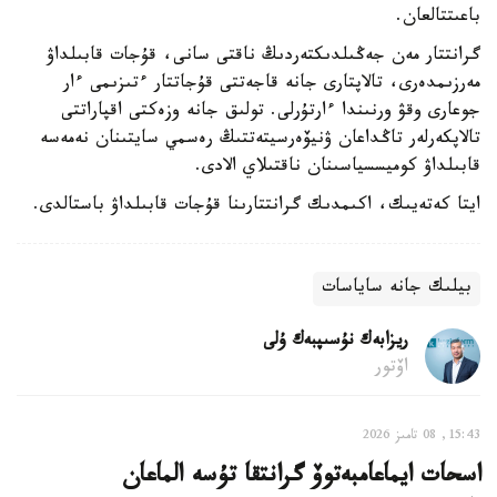
باعىتتالعان.
گرانتتار مەن جەڭىلدىكتەردىڭ ناقتى سانى، قۇجات قابىلداۋ
مەرزىمدەرى، تالاپتارى جانە قاجەتتى قۇجاتتار ءتىزىمى ءار
جوعارى وقۋ ورنىندا ءارتۇرلى. تولىق جانە وزەكتى اقپاراتتى
تالاپكەرلەر تاڭداعان ۋنيۆەرسيتەتتىڭ رەسمي سايتىنان نەمەسە
قابىلداۋ كوميسسياسىنان ناقتىلاي الادى.
ايتا كەتەيىك، اكىمدىك گرانتتارىنا قۇجات قابىلداۋ باستالدى.
بيلىك جانە ساياسات
ريزابەك نۇسىپبەك ۇلى
اۆتور
15:43, 08 تامىز 2026
اسحات ايماعامبەتوۆ گرانتقا تۇسە الماعان