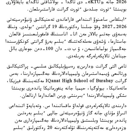
2026 جانە «eKTU- دى تاڭدا - بولاشاقتى تاڭدا» بايقاۋلارى
بويىنشا ءتورت جىلدىق ءتورت گرانت قاراستىرىلعان.
ءابىلقاس ساعىنوۆ اتىنداعى قاراعاندى تەحنيكالىق ۋنيۆەرسيتەتى
2026-2027 وقۋ جىلىنا رەكتوردىڭ 19 گرانتىن ءبولدى. ونىڭ
بەسەۋى جەتىم بالالار مەن اتا- اناسىنىڭ قامقورلىعىنسىز قالعان
جاستارعا، ۇشەۋى مەملەكەتتىك ءبىلىم بەرۋ گرانتى كونكۋرسىندا
جەڭىمپاز بولماعانىمەن، ۇ ب ت- دان 100-دەن جوعارى بالل
جيناعان تالاپكەرلەرگە بەرىلەدى.
تاعى التى گرانت «دارىن» رەسپۋبليكالىق عىلىمي- پراكتيكالىق
ورتالىعى ۇيىمداستىرعان وليمپيادالاردىڭ جەڭىمپازدارىنا، بەس
گرانت IQanat High School of Burabay مەكتەبىنىڭ فيزيكا،
ماتەماتيكا، بيولوگيا، حيميا جانە ينفورماتيكا پاندەرى بويىنشا
ىشكى وليمپيادالارىندا ءبىرىنشى ورىن العاندارعا ارنالعان.
دارىندى تالاپكەرلەردى قولداۋ ماقساتىندا س. وتەبايەۆ اتىنداعى
اتىراۋ مۇناي جانە گاز ۋنيۆەرسيتەتى جالپى ءبىلىم بەرەتىن
پاندەر بويىنشا وبلىستىق وليمپيادالاردىڭ جەڭىمپازدارى مەن
«زەردەلى» مەكتەپتەرىنىڭ تۇلەكتەرىنە 20 رەكتورلىق ءبىلىم