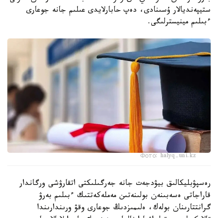
ستيپەنديالار ۇسىنادى، دەپ حابارلايدى عىلىم جانە جوعارى
ءبىلىم مينيسترلىگى.
Фото: halyq-uni.kz
رەسپۋبليكالىق بيۋدجەت جانە جەرگىلىكتى اتقارۋشى ورگاندار
قاراجاتى ەسەبىنەن بولىنەتىن مەملەكەتتىك ءبىلىم بەرۋ
گرانتتارىنان بولەك، ەلىمىزدىڭ جوعارى وقۋ ورىندارىندا