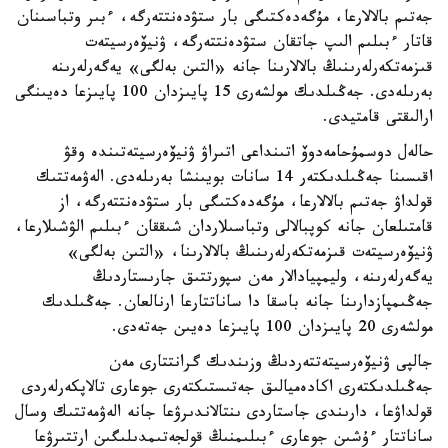
جەتىم بالالارعا، مۇگەدەكتىگى بار ستۋدەنتتەرگە، ءبىر وتباسىنان
قاتار ءبىلىم الىپ جاتقان ستۋدەنتتەرگە، ۋنيۆەرسيتەت
قىزمەتكەرلەرىنىڭ بالالارىنا جانە «التىن بەلگى» يەگەرلەرىنە
بەرىلەدى. جەڭىلدىك مولشەرى 15 پايىزدان 100 پايىزعا دەيىنگى
ارالىقتى قامتيدى.
حالەل دوسمۇحامەدوۆ اتىنداعى اتىراۋ ۋنيۆەرسيتەتىندە وقۋ
اقىسىنا جەڭىلدىكتەر 14 سانات بويىنشا بەرىلەدى. الەۋمەتتىك
قولداۋ جەتىم بالالارعا، مۇگەدەكتىگى بار ستۋدەنتتەرگە، از
قامتىلعان جانە كوپبالالى وتباسىلاردان شىققان ءبىلىم الۋشىلارعا،
ۋنيۆەرسيتەت قىزمەتكەرلەرىنىڭ بالالارىنا، «التىن بەلگى»
يەگەرلەرىنە، وليمپيادالار مەن سپورتتىق جارىستاردىڭ
جەڭىمپازدارىنا جانە باسقا دا ساناتتارعا ارنالعان. جەڭىلدىك
مولشەرى 20 پايىزدان 100 پايىزعا دەيىن جەتەدى.
جالپى ۋنيۆەرسيتەتتەردىڭ وزىندىك گرانتتارى مەن
جەڭىلدىكتەرى اكادەميالىق جەتىستىكتەرى جوعارى تالاپكەرلەردى
قولداۋعا، دارىندى جاستاردى ىنتالاندىرۋعا جانە الەۋمەتتىك وسال
ساناتتار ءۇشىن جوعارى ءبىلىمنىڭ قولجەتىمدىلىگىن ارتتىرۋعا