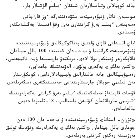
جانە كوپبالالى وتباسىلاردان شىققان ءبىلىم الۋشىلار بار.
سونىمەن قاتار ۋنيۆەرسيتەت ستۋدەنتتەرگە ءوز قاراجاتى
ەسەبىنەن ءبىلىم بەرۋ گرانتتارى مەن وقۋ اقىسىنا جەڭىلدىكتەر
ۇسىنادى.
اباي اتىنداعى قازاق ۇلتتىق پەداگوگيكالىق ۋنيۆەرسيتەتىندە
ۋنيۆەرسيتەت گرانتىنا ۇ ب ت-دان كەمىندە 100 بالل جيناعان
تالاپكەرلەر ۇمىتكەر بولا الادى. ىرىكتەۋ بارىسىندا ۇبت ناتيجەسى،
«التىن بەلگى» يەگەرى بولۋى، الەۋمەتتىك جاعدايى،
رەسپۋبليكالىق جانە حالىقارالىق وليمپيادالارداعى، كونكۋرستار
مەن عىلىمي جوبالار جارىستارىنداعى جەتىستىكتەرى ەسكەرىلەدى.
قۇجات قابىلداۋ مەملەكەتتىك ءبىلىم بەرۋ گرانتى يەگەرلەرىنىڭ
ءتىزىمى جاريالانعان كۇننەن باستالىپ، 18-تامىزعا دەيىن
جالعاسادى.
«تۇران- استانا» ۋنيۆەرسيتەتىندە ۇ ب ت- دان 100 دەن
جوعارى بالل جيناعان «التىن بەلگى» يەگەرلەرىنە وقۋدىڭ تولىق
مەرزىمىنە رەكتور گرانتى بەرىلەدى.