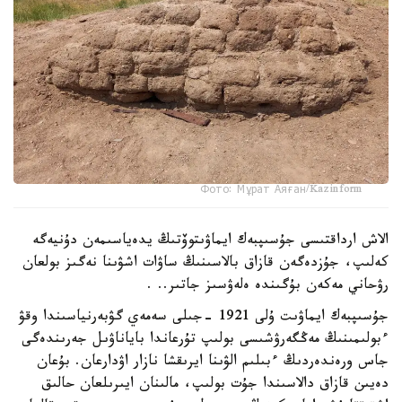
Фото: Мұрат Аяған/Kazinform
الاش ارداقتىسى جۇسىپبەك ايماۋىتوۆتىڭ يدەياسىمەن دۇنيەگە
كەلىپ، جۇزدەگەن قازاق بالاسىنىڭ ساۋات اشۋىنا نەگىز بولعان
رۋحاني مەكەن بۇگىندە ەلەۋسىز جاتىر.. .
جۇسىپبەك ايماۋىت ۇلى 1921 -جىلى سەمەي گۋبەرنياسىندا وقۋ
ءبولىمىنىڭ مەڭگەرۋشىسى بولىپ تۇرعاندا باياناۋىل جەرىندەگى
جاس ورەندەردىڭ ءبىلىم الۋىنا ايرىقشا نازار اۋدارعان. بۇعان
دەيىن قازاق دالاسىندا جۇت بولىپ، مالىنان ايىرىلعان حالىق