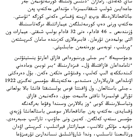
ساي كەلەدى. رامازان ءدىنىس ۇلىنىڭ كورسەتۋىمەن جەر
جاعدايىن شولىپ شىققانىمىزدا، مۇنداعى مەكتەپ پەن
جاتاقحانالاردىڭ «پ» ارپىنە ۇقساس ەكەنى كوزگە ءتۇستى.
مەكتەپ ورنى دەپ كورسەتىلگەن عيماراتتىڭ ىرگەتاسىنىڭ
ۇزىندىعى - 46 قادام، ەنى 32 قادام بولىپ شىقتى. عيمارات ون
التى بولمەدەن تۇرعان. قابىرعالارى كەزىندە سامان كىرپىشتەن
ءورىلىپ، توبەسى بورەنەمەن جابىلىپتى.
«جۇسىپبەك ءبىر جىلى ورىنبورداعى قازاق اعارتۋ ينستيتۋتىن
ءتامامداعان قازاقتىڭ ۇل- قىزدارىنىڭ ءبىر توبىن «مادەني
كىندىككە» الىپ كەلىپ، وقىتۋشى ەتكەن ەكەن. بۇل دەرەكتى
اۋىلداعى قاريالاردان ەستىدىم. مەكتەپتىڭ جۇمىسى نەگىزى 1922
-جىلى باستالعان. ول ۋاقىتتا قوس بولىستىقتا قانشا بالا بولعانى
تۋرالى قولىمىزدا ناقتى مالىمەت جوق. دەگەنمەن قازاق
وتباسىلارىنىڭ كوبى ءوز بالالارىن وسىندا وقۋعا بەرگەنگە
ۇقسايدى. مەكتەپ پەن جاتاقحانالار سوعىس باستالعانشا ۇزبەي
جۇمىس ىستەپ كەلگەن. كەيىن ونى جاۋىپ، تاراتىپ جىبەرەدى.
دۇنيە- مۇلكى تالانىپ، عيماراتتار قيراتىلىپ، كىرپىشى اۋدان
ورتالىعىنا تاسىلىپ، وندا شارۋاشىلىق نىساندارىن تۇرعىزۋعا