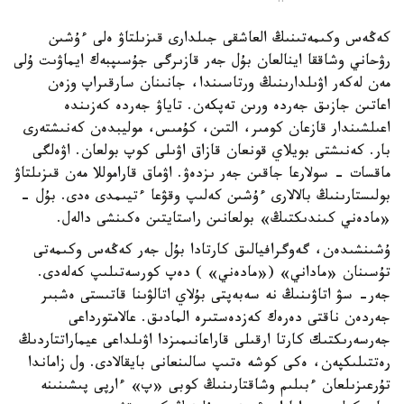
كەڭەس وكىمەتىنىڭ العاشقى جىلدارى قىزىلتاۋ ەلى ءۇشىن
رۋحاني وشاققا اينالعان بۇل جەر قازىرگى جۇسىپبەك ايماۋىت ۇلى
مەن لەكەر اۋىلدارىنىڭ ورتاسىندا، جانىنان سارقىراپ وزەن
اعاتىن جازىق جەردە ورىن تەپكەن. تاياۋ جەردە كەزىندە
اعىلشىندار قازعان كومىر، التىن، كۇمىس، موليبدەن كەنىشتەرى
بار. كەنىشتى بويلاي قونعان قازاق اۋىلى كوپ بولعان. اۋەلگى
ماقسات - سولارعا جاقىن جەر ىزدەۋ. اۋماق قاراموللا مەن قىزىلتاۋ
بولىستارىنىڭ بالالارى ءۇشىن كەلىپ وقۋعا ءتيىمدى ەدى. بۇل -
«مادەني كىندىكتىڭ» بولعانىن راستايتىن ەكىنشى دالەل.
ۇشىنشىدەن، گەوگرافيالىق كارتادا بۇل جەر كەڭەس وكىمەتى
تۇسىنان «ماداني» («مادەني» ) دەپ كورسەتىلىپ كەلەدى.
جەر- سۋ اتاۋىنىڭ نە سەبەپتى بۇلاي اتالۋىنا قاتىستى ەشبىر
جەردەن ناقتى دەرەك كەزدەستىرە المادىق. عالامتورداعى
جەرسەرىكتىك كارتا ارقىلى قاراعانىمىزدا اۋىلداعى عيماراتتاردىڭ
رەتتىلىكپەن، ەكى كوشە ەتىپ سالىنعانى بايقالادى. ول زاماندا
تۇرعىزىلعان ءبىلىم وشاقتارىنىڭ كوبى «پ» ءارپى پىشىنىنە