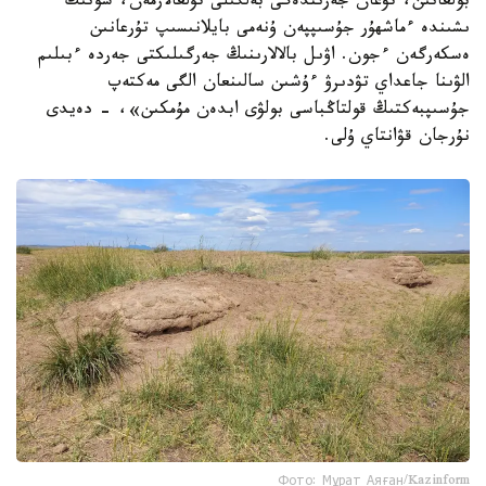
بولعانىن، تۋعان جەرىندەگى بەلگىلى تۇلعالارمەن، سونىڭ
ىشىندە ءماشھۇر جۇسىپپەن ۇنەمى بايلانىسىپ تۇرعانىن
ەسكەرگەن ءجون. اۋىل بالالارىنىڭ جەرگىلىكتى جەردە ءبىلىم
الۋىنا جاعداي تۋدىرۋ ءۇشىن سالىنعان الگى مەكتەپ
جۇسىپبەكتىڭ قولتاڭباسى بولۋى ابدەن مۇمكىن»، - دەيدى
نۇرجان قۋانتاي ۇلى.
Фото: Мұрат Аяған/Kazinform