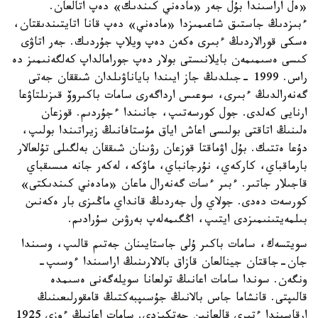
«ەل اراسىندا بۇل جەر «مادەني كىندىك» دەپ اتالعان.
ءبىزدىڭ جاستىق شاعىمىزدا «مادەني» دەپ قانا اتايتىندىقتان،
ەسكى قورالاردىڭ ءبىرى ەكەن دەپ ويلاپ جۇردىك. جەر اتاۋى
كىسى ەسىمىمەن بايلانىستى بولار دەپ جورامالداپ كەلگەنىمىز دە
راس. 1999 -جىلدىڭ جاز ايىندا باياناۋىلدان شىققان جەتى
گەنەرالدىڭ ءبىرى، سوعىس ارداگەرى سامات باكىروۆ قىزىلتاۋعا
ارنايى كەلدى. جول كورسەتىپ، جانىندا ءجۇردىم. قوزعان
ەلىنىڭ اتاقتى بولىسى اعاش اياق مۇستافانىڭ زيراتىندا بولىپ،
دۇعا ەتتىك. بۇل اۋماقتا قوزعان رۋىنان شىققان بەلگىلى تۇلعالار
بارماقباي، كاركەي، نۇرجانباي، ماۋكە، لەكەر جانە مىسىقباي
قاجىلار جاتىر. ءبىر ءسات گەنەرال ماعان «مادەني كىندىكتى»
كورسەت دەدى. جولاي ول جەردىڭ قانداي ماڭىزى بار ەكەنىن
بىلمەيتىنىمىزدى ايتىپ، اڭگىمەلەپ بەرۋىن سۇرادىم.
سويتسەك، سامات باكىر ۇلى جاستايىنان جەتىم قالىپ، وسىندا
جان-جاقتان جينالعان قازاق بالالارىنىڭ اراسىندا ءوسىپ-
ونگەن. سوندا سامات اعانىڭ تولعانا سويلەگەنى ەسىمدە
قالىپتى. قانشاما جاس بالانىڭ جۇسىپبەكتىڭ قامقورلىعىنىڭ
ارقاسىندا ءتىرى قالعانىن جەتكىزدى. سامات اعانىڭ ءوزى 1925