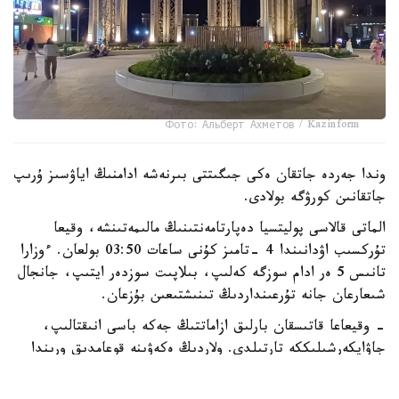
Фото: Альберт Ахметов / Kazinform
وندا جەردە جاتقان ەكى جىگىتتى بىرنەشە ادامنىڭ اياۋسىز ۇرىپ
جاتقانىن كورۋگە بولادى.
الماتى قالاسى پوليتسيا دەپارتامەنتىنىڭ مالىمەتىنشە، وقيعا
تۇركسىب اۋدانىندا 4 -تامىز كۇنى ساعات 03:50 بولعان. ءوزارا
تانىس 5 ەر ادام سوزگە كەلىپ، بىلاپىت سوزدەر ايتىپ، جانجال
شىعارعان جانە تۇرعىنداردىڭ تىنىشتىعىن بۇزعان.
- وقيعاعا قاتىسقان بارلىق ازاماتتىڭ جەكە باسى انىقتالىپ،
جاۋاپكەرشىلىككە تارتىلدى. ولاردىڭ ەكەۋىنە قوعامدىق ورىندا
ماس كۇيىندە جۇرگەنى ءۇشىن اكىمشىلىك ايىپپۇل سالىندى.
سونىمەن قاتار، بەس ازاماتتىڭ بارلىعىنا قاتىستى ۇساق