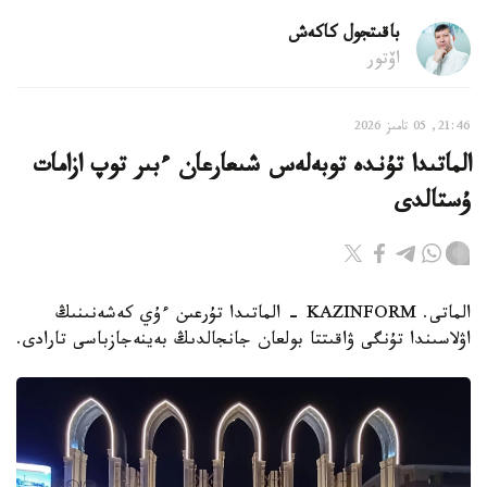
باقىتجول كاكەش
اۆتور
21:46, 05 تامىز 2026
الماتىدا تۇندە توبەلەس شىعارعان ءبىر توپ ازامات
ۇستالدى
الماتى. KAZINFORM - الماتىدا تۇرعىن ءۇي كەشەنىنىڭ
اۋلاسىندا تۇنگى ۋاقىتتا بولعان جانجالدىڭ بەينەجازباسى تارادى.