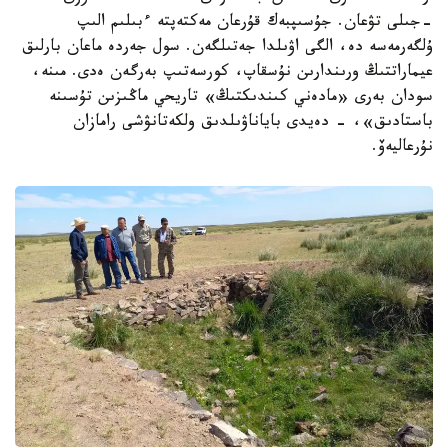
-جىلى تۋعان. جۇسىپبەك قۇرعان مەكتەپتە ءبىلىم الىپ
ۇلگەرمەسە دە، الگى اۋىلدا جەتىلگەن. سول جەردە ماعان بارلىق
عيماراتتىڭ ورىندارىن نۇسقاپ، كورسەتىپ بەرگەن ەدى. مىنە،
سودان بەرى «مادەني كىندىكتىڭ» تاريحي ماڭىزىن تۇسىنە
باستادىق»، - دەيدى باياناۋىلدىق ولكەتانۋشى رامازان
نۇرعاليەۆ.