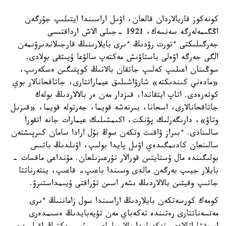
كونەكوز قاريالاردان قالعان، اۋىل اراسىندا ايتىلىپ جۇرگەن
اڭگىمەلەرگە سەنسەك، 1921 -جىلى الاش ارداقتىسى
جەرگىلىكتى ءتورت رۋدىڭ ءىرى بايلارىنىڭ قارجىلاندىرۋىمەن
الگى جەرگە اۋەلى باستاۋىش مەكتەپ سالۋعا ۇيىتقى بولادى.
سوڭىنان اعىلىپ كەلىپ جاتقان بالانىڭ كوپتىگىن ەسكەرىپ،
«مادەني كىندىكتە» شارۋاشىلىق عيماراتتارى، جاتاقحانالار بوي
كوتەرەدى. اتاپ ايتقاندا، قىزدار مەن ەر بالالاردىڭ بولەك
جاتاقحانالارى، اسحانا، بىرنەشە قويما، جەرتولە قويما، «قىزىل
وتاۋ»، دارىگەرلىك پۋنكت، اكىمشىلىك عيمارات جانە اتقورا
سالىنادى. ءبىراز ۋاقىت وتكەن سوڭ بۇل ارادا سامان كىرپىشتەن
سالىنعان كادىمگىدەي اۋىل پايدا بولىپ، اۋىلدىڭ باتىس
بولىگىندە مال ۇستايتىن قورالار تۇرعىزىلعان. مۇنداعى ماقسات -
بايلار جيىپ بەرگەن مالدى وسىندا باعىپ- قاعىپ، ينتەرناتتا
جاتىپ وقيتىن بالالاردىڭ ىشەر اسىن تۇراقتى ۇيىمداستىرۋ.
كومەك كورسەتكەن بايلاردىڭ اراسىندا سول زاماننىڭ ءىرى
مەتسەناتتارى رەتىندە تەكەباي مەن تۇيەبايدىڭ ەسىمدەرى