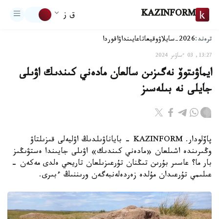
KAZINFORM
ق ز
ترەند:
2026-سايلاۋ
وقيعا
تاعايىنداۋ
اقوردا
13:27, 03 ءساۋىر 2024
ايماۋىتوۆ نەگىزىن سالعان مادەني كىندىك اۋىلى
جايلى نە بىلەسىز
پاۆلودار. KAZINFORM - باياناۋىلدىڭ اۋليەلى قىزىلتاۋ
وڭىرىندە اشىلعان «مادەني كىندىك» اۋىلى جايىندا ەستۋىڭىز
بار ما؟ عاسىر بۇرىن تىڭنان تۇرعىزىلعان تاريحي ەلدى مەكەن -
عىلىمي تۇرعىدان مۇلدە زەردەلەنبەگەن ورىننىڭ ءبىرى.