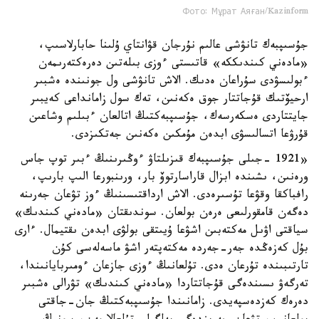
Фото: Мұрат Аяған/Kazinform
جۇسىپبەك تانۋشى عالىم نۇرجان قۋانتاي ۇلىنا حابارلاسىپ،
«مادەني كىندىككە» قاتىستى ءوزى بىلەتىن دەرەكتەرىمەن
ءبولىسۋدى سۇراعان ەدىك. الاش تانۋشى ول جونىندە ەشبىر
ارحيۆتىك قۇجاتتار جوق ەكەنىن، تەك سول زامانداعى كەيبىر
جايتتاردى ەسكەرسەك، جۇسىپبەكتىڭ اتالعان ءبىلىم وشاعىن
قۇرۋعا اتسالىسۋى ابدەن مۇمكىن ەكەنىن جەتكىزدى.
«1921 -جىلى جۇسىپبەك قىزىلتاۋ ءوڭىرىنىڭ ءبىر توپ جاس
ورەنىن، ىشىندە ابزال قاراسارتوۆ بار، ورىنبورعا الىپ بارىپ،
رافباكقا وقۋعا تۇسىرەدى. الاش ارداقتىسىنىڭ ءوز تۋعان جەرىنە
دەگەن قامقورلىعى ەرەن بولعان. سوندىقتان «مادەني كىندىك»
سياقتى اۋىل مەكتەبىن اشۋعا ۇيىتقى بولۋى ابدەن ىقتيمال. ءارى
بۇل كەزەڭدە جەر-جەردە مەكتەپتەر اشۋ ماسەلەسى كۇن
تارتىبىندە تۇرعان ەدى. تۇلعانىڭ ءوزى جازعان ءومىربايانىندا،
تەرگەۋ ىسىندەگى قۇجاتتاردا «مادەني كىندىك» تۋرالى ەشبىر
دەرەك كەزدەسپەيدى. زامانىندا جۇسىپبەكتىڭ جان-جاقتى