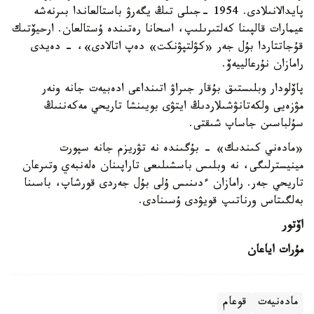
پايدالانىلادى. 1954 -جىلى تىڭ يگەرۋ باستالعاندا بىرنەشە
عيمارات قالپىنا كەلتىرىلىپ، اسحانا رەتىندە ۇستالعان. ارحيۆتىك
قۇجاتتاردا بۇل جەر «كۋلتپۋنكت» دەپ اتالادى»، - دەيدى
رامازان نۇرعالييەۆ.
پاۆلودار وبلىستىق بۇقار جىراۋ اتىنداعى ادەبيەت جانە ونەر
مۋزەيى ولكەتانۋشىلاردىڭ ايتۋى بويىنشا تاريحي مەكەننىڭ
سۇلباسىن جاساپ شىقتى.
«مادەني كىندىك» - بۇگىندە نە تۋريزم جانە سپورت
مينيسترلىگى، نە وبلىس باسشىلىعى تاراپىنان ەلەنبەي وتىرعان
تاريحي جەر. رامازان ءدىنىس ۇلى بۇل جەردى قورشاپ، باسىنا
بەلگىتاس ورناتىپ قويۋدى ۇسىنادى.
اۆتور
مۇرات اياعان
مادەنيەت
قوعام