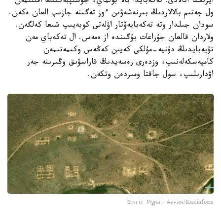
ايرىقشا اتالادى. تەكەبايدا بالا بولماي، جۇسىپبەكتىڭ اقىلىمەن
ول جەتىم بالالاردىڭ بىرنەشەۋىن ءوز تەگىنە جازىپ العان ەكەن.
سودان جىلدار وتە تەكەبايەۆتار اۋلەتى كوبەيىپ شىعا كەلگەن.
ولاردان قالعان جۇراعات بۇگىندە از ەمەس. ال تەكەباي مەن
تۇيەبايدىڭ دۇنيە-مۇلكى كەيىن كەڭەس وكىمەتىمەن
كامپەسكەلەنىپ، وزدەرى رەسەيدىڭ قاراسۋىق وڭىرىنە جەر
اۋدارىلىپ، سول جاقتا ومىردەن وتكەن.
Фото: Мұрат Аяған/Kazinform