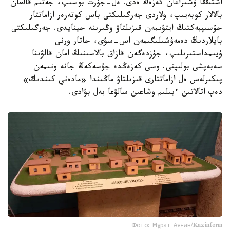
اشتىققا ۇشىراعان كەزەڭ ەدى. ەل-جۇرت بوسىپ، جەتىم قالعان
بالالار كوبەيىپ، ولاردى جەرگىلىكتى باس كوتەرەر ازاماتتار
جۇسىپبەكتىڭ ايتۋىمەن قىزىلتاۋ وڭىرىنە جينايدى. جەرگىلىكتى
بايلاردىڭ دەمەۋشىلىگىمەن اس-سۋى، جاتار ورنى
ۇيىمداستىرىلىپ، جۇزدەگەن قازاق بالاسىنىڭ امان قالۋىنا
سەبەپشى بولىپتى. وسى كەزەڭدە جۇسەكەڭ جانە ونىمەن
پىكىرلەس ەل ازاماتتارى قىزىلتاۋ ماڭىندا «مادەني كىندىك»
دەپ اتالاتىن ءبىلىم وشاعىن سالۋعا بەل بۋادى.
Фото: Мұрат Аяған/Kazinform