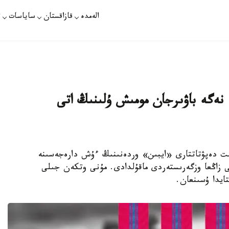
الەمدە
قازاقستان
ساياسات
ت
 1-دارەجەسىنە نەگە باۋىرجان مومىش ۇلىنىڭ اتى
ەنت دەپۋتاتتارى «ايبىن» وردەنىنىڭ ءۇش دارەجەسىنە
 زاڭعا وزگەرىستەردى ماقۇلدادى. مۇنى وتكەن جىلى
ايدا ۇسىنعان.