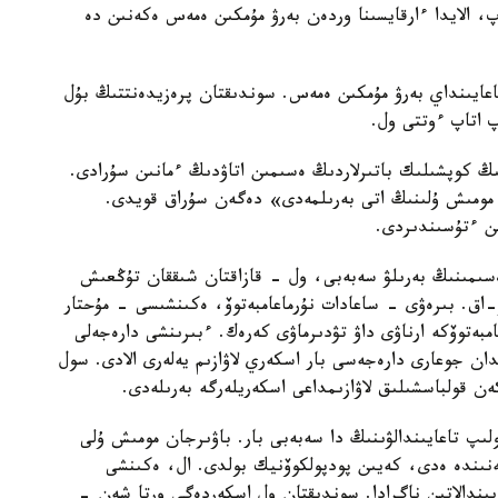
پ، الايدا ءارقايسىنا وردەن بەرۋ مۇمكىن ەمەس ەكەنىن دە
عايىنداي بەرۋ مۇمكىن ەمەس. سوندىقتان پرەزيدەنتتىڭ بۇل
 اتاپ ءوتتى ول.
ىڭ كوپشىلىك باتىرلاردىڭ ەسىمىن اتاۋدىڭ ءمانىن سۇرادى.
- دارەجەگە باۋىرجان مومىش ۇلىنىڭ اتى بەرىلمەدى» دەگەن سۇراق قويدى.
ىن ءتۇسىندىردى.
 ەسىمىنىڭ بەرىلۋ سەبەبى، ول - قازاقتان شىققان تۇڭعىش
ەۋ-اق. بىرەۋى - ساعادات نۇرماعامبەتوۆ، ەكىنشىسى - مۇحتار
ساعادات نۇرماعامبەتوۆكە ارناۋى داۋ تۋدىرماۋى كەرەك. ءبىرىنشى دارەجەلى
الدان جوعارى دارەجەسى بار اسكەري لاۋازىم يەلەرى الادى. سول
ىپ تاعايىندالۋىنىڭ دا سەبەبى بار. باۋىرجان مومىش ۇلى
شەنىندە ەدى، كەيىن پودپولكوۆنيك بولدى. ال، ەكىنشى
يىندالاتىن ناگرادا. سوندىقتان ول اسكەردەگى ورتا شەن -