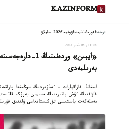
KAZINFORM
ترەند:
اقوردا
تاعايىنداۋ
وقيعا
2026-سايلاۋ
11:04, 06 مامىر 2024
«ايبىن» وردەنىنىڭ
بەرىلمەدى
استانا. قازاقپارات - ءساۋىردىڭ سوڭىندا پارلام
قازاقتىڭ ءۇش باتىرىنىڭ ەسىمىن بەرۋگە قاتىستى
مەملەكەت باسشىسى تۇركىستانداعى ۇلتتىق قۇرىلت