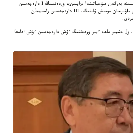
ءماجىلىس دەپۋتاتى ەرمۇرات باپي Kazinform تىلشىسىنە بەرگەن سۇحباتىندا «ايبىن» وردەنىنىڭ I دارەجەسىن
ساعادات نۇرماعامبەتوۆتىڭ ەسىمىمەن، II دارەجەسىن باۋىرجان مومىش ۇلىنىڭ، III دارەجەسىن راحىمجان
ردى.
. ول ەشبىر ەلدە ءبىر وردەننىڭ ءۇش دارەجەسىن ءۇش ادامعا