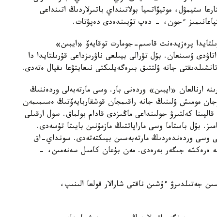
عا ستيمۋل، موتيۆاتسيا بولاتىنداي باتىرلاردىڭ اتىنداعى
تپاعانىمىز ءجون، - دەپ تۇيىندەدى دەپۋتات.
رىلتايدا پرەزيدەنت قاسىم-جومارت توقايەۆ «ايبىن»
ۋدى ۇسىنعان. بۇل تۋرالى بيىلعى ناۋرىزداعى قۇرىلتايدا دا
نشىلدىقتى جانە ۇلتتىق بىرەگەيلىكتى نىعايتۋعا ىقپال ەتەدى.
ىنە ارنالعان «ايبىن» وردەنى بار. وسى مارتەبەلى وردەننىڭ
رجان مومىش ۇلىنىڭ جانە راقىمجان قوشقاربايەۆتىڭ ەسىمىمەن
لپىنا كەلتىرۋ جولىنداعى ماڭىزدى قادام بولماق. سول ارقىلى
ىز. بۇل باستاما وسى ماراپاتتىڭ مازمۇنىن بايىتا تۇسەدى.
ۋحى وسى وردەندەردىڭ مارتەبەسىن بيىكتەتەدى. سونداي-اق
تۋگە ەرەكشە جىگەر بەرەدى. مەن بۇعان كامىل سەنەمىن، -
ىن جەتىلدىرۋ ءۇشىن ناقتى شارالار قولعا الىنىپ،