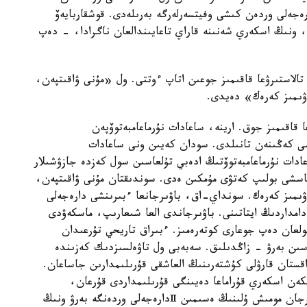
نيك، پودپولكوۆنيكتەرگە بەرىلەدى. ال، Ⅲ دارەجەلى وردەن كىشى وفيتسەرلەرگە بەرىلەدى. قوشقاربايەۆ
 ونىڭ اسكەري شەنىنە قاراي تاعايىندالعان ناگرادا، - دەپ
الاستىرۋعا قاقىمىز جوعىن اتاپ ءوتتى. ول «مۇنى ۋاقىتپەن،
اۋىمىز كەرەك» دەيدى.
 قاقىمىز جوق. ارينە، ساعادات نۇرماعامبەتوۆپەن
سى كەڭىنەن تانىلدى. سودان كەيىن ونى ساعادات
ادات نۇرماعامبەتوۆتىڭ ادەبي تۇلعاسىن سول كەزدە جازۋشىلار
باسشى بولىپ كەتۋى مۇمكىن ەدى. سوندىقتان مۇنى ۋاقىتپەن،
اۋىمىز كەرەك. سونداي-اق، باۋىرجانعا ءبىرىنشى دارەجەلى
امداردىڭ ايتاتىنى. باۋىرجاندى العا شىعارىپ، ماسكەۋدى
ولعان دەپ جوعارى كوتەرەمىز. ءبىراق تاريحي تۇرعىدان
ەسىن بەرۋ - زاڭدىلىق. سەبەبى ول تاۋەلسىزدىك كەزىندە
زاقستان قارۋلى كۇشتەرىنىڭ العاشقى قۇرىلىمدارىن جاساعان.
ەن اسكەري قۇراماعا دەيىنگى قۇرىلىمداردى قۇرعان،
قولباسشىلىق دارەجەدەگى ازامات. ودان قالدى، باۋىرجان مومىش ۇلىنىڭ ەسىمىن Ⅱدارەجەلى وردەنگە بەرۋ ونىڭ