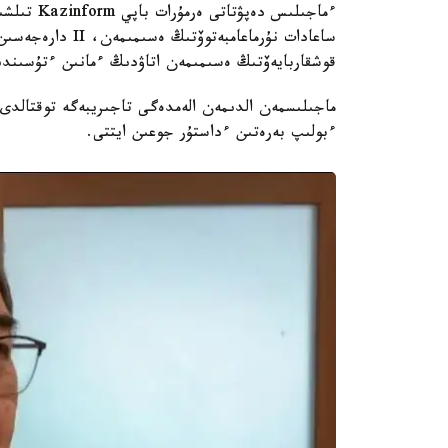
قوشقاربايەۆتىڭ ەسىمىمەن اتاۋدىڭ ءمانىن ءتۇسىندى
ماجىلىسمەن الدىمەن الەمدەگى تاجىريبەگە توقتالدى
ءبولىپ بەرەتىن ءداستۇر جوعىن ايتتى.