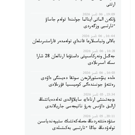
ارتتى
19:09, 06 تامىز 2026
ۇلكەن الماتى اينالما جولىندا تولەم جاساۋ
ءتارتىبى وزگەردى
16:44, 06 تامىز 2026
بالالى وتباسىلارعا قانداي تولەمدەر قاراستىرىلعان
16:28, 06 تامىز 2026
جەڭىل ونەركاسىپتى دامىتۋعا ارنالعان 28 شارا
ىسكە اسىرىلادى
16:05, 06 تامىز 2026
ەلدە ينۆەستورلارمەن سوتقا دەيىنگى داۋدى
رەتتەۋ جونىندەگى كوميسسيا قۇرىلادى
23:34, 05 تامىز 2026
«جەتىنشى ارنادا» سايلاۋالدى تەلەدەباتتىڭ
ارالىق داۋىس بەرۋ ناتيجەسى جاريالاندى
20:11, 05 تامىز 2026
ستۋدەنتتەردىڭ مەملەكەتتىك ستيپەندياسىن
تولەۋدىڭ جاڭا ءتارتىبى بەكىتىلدى