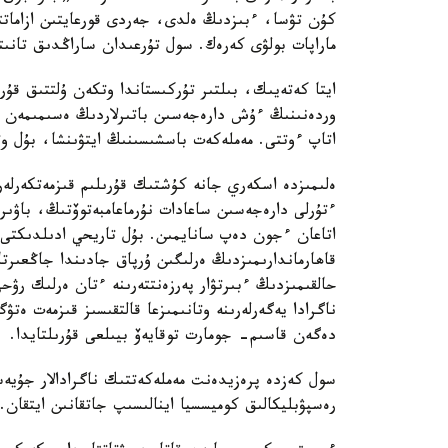
كۇن تۋسا، ءبىزدىڭ ەلدى، جەردى قورعايتىن ازاماتتار
ماراپات بولۋى كەرەك. سول تۇرعىدان ساراڭدىق تانى
ايتا كەتەيىك، بىلتىر تۇركىستاندا وتكەن ۇلتتىق قۇ
وردەنىنىڭ ءۇش دارەجەسىن باتىرلاردىڭ ەسىمىمەن اتا
اتاپ ءوتتى. مەملەكەت باسشىسىنىڭ ايتۋىنشا، بۇل وتا
ەلىمىزدە اسكەري جانە كۇشتىك قۇرىلىم قىزمەتكەرلەر
ءتۇرلى دارەجەسىن ساعادات نۇرماعامبەتوۆتىڭ، باۋى
اتاعان ءجون دەپ سانايمىن. بۇل تاريحي ادىلدىكتى قا
قاھارماندارىمىزدىڭ ەرلىگىن ۇرپاق جادىندا جاڭعىرتام
حالقىمىزدىڭ ءبىرتۋار پەرزەنتتەرىنە ءتان ەرلىك ر
ناگرادا يەگەرلەرىنە وتانىمىزعا قالتقىسىز قىزمەت ە
دەگەن قاسىم- جومارت توقايەۆ بيىلعى قۇرىلتايدا.
سول كەزدە پرەزيدەنت مەملەكەتتىك ناگرادالار جۇيەس
رەسپۋبليكالىق كوميسسيا اينالىسىپ جاتقانىن ايتقان.