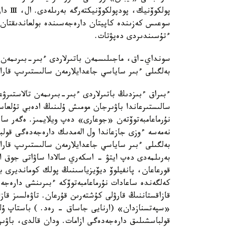
پولكوۆ
سوعىس كەزىندە كاپيتان دارەجەسىندە بولعاندىقتان،
ءتۇسىندىردى دەپۋتات.
سونداي-اق، ماجىلىسمەن باتىرلاردى ءبىر-بىرىمەن ت
بەلگىلى ءبىر ساياسي جاعدايلارمەن سالىستىرىپ قار
ءبىراق ءبىزدىڭ باتىرلاردى ءبىر-بىرىمەن تالاستىرۋعا
سالىستىرعاندا باۋىرجان مومىش ۇلىنىڭ ادەبي تۇلعا
نۇرماعامبەتوۆتەن «جوعارى» دەپ ويلايمىز. ەگەر ساع
نەمەسە ءوزى جازعاندا ول الەمدىك دارەجەدەگى قول
بەلگىلى ءبىر ساياسي جاعدايلارمەن سالىستىرىپ قار
بەرىلمەدى دەپ ايتۋ - اسكەري سالادا ساۋاتى جوق اد
قورعاعان، پانفيلوۆ ديۆيزياسىنىڭ پولك كومانديرى ب
كەلگەندە ساعادات نۇرماعامبەتوۆكە ءبىرىنشى دارەج
قازاقستاننىڭ قارۋلى كۇشتەرىن قۇرعان. تاۋەلسىز قا
«سپەتسنازدان» (ارنايى جاساق - رەد. ) باستاپ ۇلك