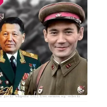
/ gov.kz/ wikipedia/ DALL·E/eec.eaeunion.org/ vecher.kz