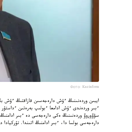
Фото: Kazinform
ايبىن وردەنىنىڭ ءۇش دارەجەسىن قازاقتىڭ ءۇش باتى
ءبىر وردەندى ءۇش ادامعا ءبولىپ بەرەتىن ءداستۇر ا
سۋۆوروۆ وردەنىنىڭ ەكى دارەجەسى دە ءبىر ادامنىڭ ا
دارەجەسى بولسا دا، ءبىر ادامنىڭ اتىندا. تۇركيادا 