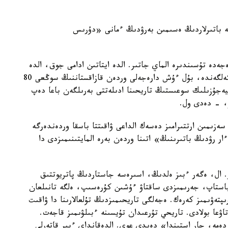
گە باتىرلاردىڭ ەسىمىن بەرۋدىڭ ءمانى «دۇرىس
ەدە تۇسىندىرە الماي جاتىر. الدە ايتاتىن ادامى جوق، الدە
وزدەرىنىڭ ايتۋعا جەتەتىن تۇيسىگى جوق. شىنداپ كەلگەندە، بۇل ءۇش دارەجەلى وردەن قازاقستاننىڭ سوڭعى 80
ەجۇزىلىك سوعىستىڭ تاريحىنا ادىلەتتى بەرىلگەن باعا دەپ
ر، - دەدى ول.
ەزىمىن ارتتىرامىز دەسەك الداعى ۋاقىتتا باسقا وردەندەرگە
 رۋدىڭ باتىرىنىڭ» اتىنا وردەن بەرە المايتىنىمىزدى دا
ر. ال، ەگەر ءبىز ەلدىڭ، اسىرەسە جاستاردىڭ پاتريوتتىق
استاپ، جەرىمىزدى ساقتاۋ ءۇشىن كۇرەسىپ، ەلگە تانىلعان
رىپتەۋىمىز كەرەك. ەجەلگى تاريحىمىزدىڭ تۇلعالارىنا دا ۋاقىت
عا بولادى. تاريحي تۇرعىدان تۇيسىنە ءبىلۋىمىز قاجەت.
 دەمە، جار استىندا» دەيدى عوي. الدەقانداي ءبىر قاتەرلى