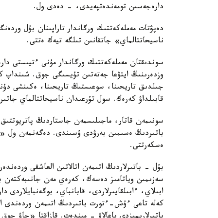
دارەجەسىن تومەندەتپەيدى، - دەدى ول.
دەپۋتات مەملەكەتتىك ورگاندار تاراپىنان بۇل وردەن
ناسيحاتتالماي» جاتقانىن تىلگە تيەك ەتتى.
سوندىقتان مەملەكەتتىك ورگاندار مۇنى ءتيىستى دارەج
جىلدىق تاريحىنا، سوعىستىڭ تاريحىنا، ەكىنشى دۇني
قابىلداۋ كەرەك. سول تۇرعىدان ناسيحاتتالماي جاتى
سونىمەن قاتار، ماجىلىسمەن جاستاردىڭ پاتريوتتىق س
باتىردىڭ ەسىمىن بەرۋدى ۇسىندى. دەگەنمەن ول «ءار
ەسكەرتتى.
بۇل - باتىرلاردىڭ اتىمەن اتالاتىن العاشقى وردەندە
سەزىمىن وياتامىز دەسەك، كەرەي مەن جانىبەكتەن ب
ابىلاي، ءابىلقايىرلاردى، قابانباي، بوگەنبايلاردى دا
كەلە تاعى ءۇش-ءتورت باتىردىڭ اتىمەن وردەندى اتاۋ
باتىرلارىمىزدى باعالاۋ - مىندەت. قازاقتا «جاۋ جوق