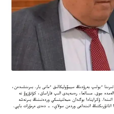
رىنا ءبولىپ بەرۋدىڭ سيمۆوليكالىق ءمانى بار. بىرىنشىدەن،
لەمدە جوق. مىسالعا، رەسەيدى الىپ قاراساق، كۋتۋزوۆ نە
تىندا. ۋكراينادا بوگدان حمەلنيتسكي وردەنىنىڭ بىرنەشە
دا اتاتۇرىكتىڭ اتىنداعى وردەن سولاي، - دەدى ەرمۇرات باپي.