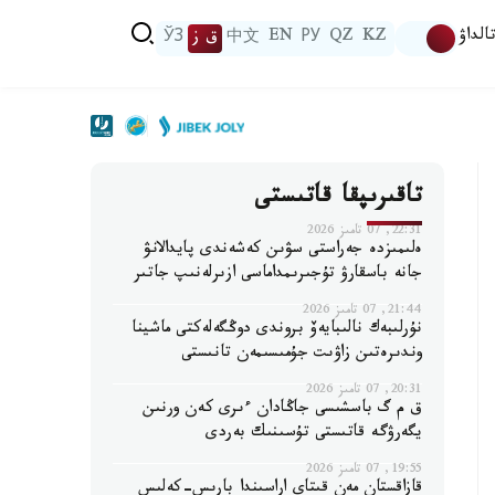
الداۋ
KZ
QZ
РУ
EN
中文
ق ز
ЎЗ
تاقىرىپقا قاتىستى
22:31, 07 تامىز 2026
ەلىمىزدە جەراستى سۋىن كەشەندى پايدالانۋ
جانە باسقارۋ تۇجىرىمداماسى ازىرلەنىپ جاتىر
21:44, 07 تامىز 2026
نۇرلىبەك نالىبايەۆ بروندى دوڭگەلەكتى ماشينا
وندىرەتىن زاۋىت جۇمىسىمەن تانىستى
20:31, 07 تامىز 2026
ق م گ باسشىسى جاڭادان ءىرى كەن ورنىن
يگەرۋگە قاتىستى تۇسىنىك بەردى
19:55, 07 تامىز 2026
قازاقستان مەن قىتاي اراسىندا بارىس-كەلىس