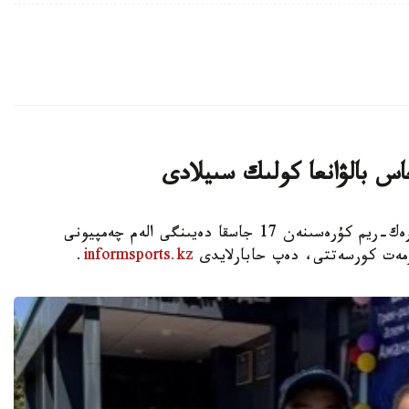
اس بالۋانعا كولىك سىيلادى
استانا. KAZINFORM - شىمكەنت قالاسىندا گرەك-ريم كۇرەسىنەن 17 جاسقا دەيىنگى الەم چەمپيونى
ۇرمەت كورسەتتى، دەپ حابارلايدى
informsports.kz
.