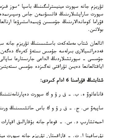
سپورت ساراپشىلارىنىڭ قاتىسۋىمەن جاس وسپىرىمدەر ول
قۇراما كوماندالارىنىڭ جۇمىسىن ۇيىمداستىرۋعا ارنالع
بولاتىن.
اتالعان شتاب مەملەكەت باسشىسىنىڭ تۋريزم جانە سپو
فەدەراتسيالارى بىرلەسە جۇمىس ىستەۋ كەرەك دەگەن ت
جۇمىسى - سپورتشىلاردىڭ الداعى جارىستارعا ساپالى 
اياقتالعانعا دەيىن تۇراقتى نەگىزدە جۇمىس ىستەيتىن
شتابتىڭ قۇرامىنا 6 ادام كىردى:
قاناعاتوۆ ە. ب. – ق ر ۇ و ك سپورت دەپارتامەنتىنى
ساپيەۆ س. ج. – ق ر ۇ و ك باس حاتشىسىنىڭ ورىنب
احمەتشارىپ د. س. - قوعام جانە بۇقارالىق اقپارات
نۇرسافينا ا. ت. - قازاقستان تۋريزم جانە سپورت مي