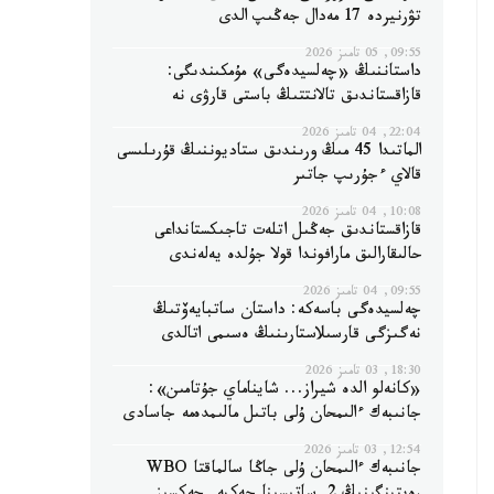
تۋرنيردە 17 مەدال جەڭىپ الدى
09:55, 05 تامىز 2026
داستاننىڭ «چەلسيدەگى» مۇمكىندىگى:
قازاقستاندىق تالانتتىڭ باستى قارۋى نە
22:04, 04 تامىز 2026
الماتىدا 45 مىڭ ورىندىق ستاديوننىڭ قۇرىلىسى
قالاي ءجۇرىپ جاتىر
10:08, 04 تامىز 2026
قازاقستاندىق جەڭىل اتلەت تاجىكستانداعى
حالىقارالىق مارافوندا قولا جۇلدە يەلەندى
09:55, 04 تامىز 2026
چەلسيدەگى باسەكە: داستان ساتبايەۆتىڭ
نەگىزگى قارسىلاستارىنىڭ ەسىمى اتالدى
18:30, 03 تامىز 2026
«كانەلو الدە شيراز... شايناماي جۇتامىن»:
جانىبەك ءالىمحان ۇلى باتىل مالىمدەمە جاسادى
12:54, 03 تامىز 2026
جانىبەك ءالىمحان ۇلى جاڭا سالماقتا WBO