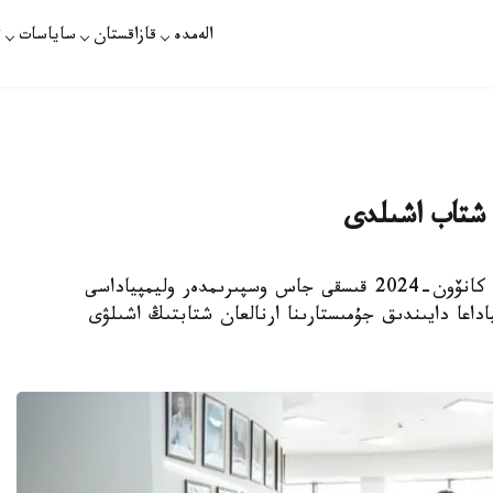
الەمدە
قازاقستان
ساياسات
ت
ان شتاب اشىلدى
بۇگىن تۋريزم جانە سپورت مينيسترلىگى جانىنان كانۆون-2024 قىسقى جاس وسپىرىمدەر وليمپياداسى
 پاراليمپياداعا دايىندىق جۇمىستارىنا ارنالعان شتابتىڭ اشىلۋى