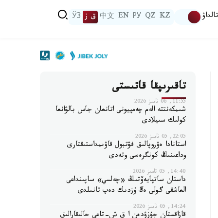
الداۋ
KZ
QZ
РУ
EN
中文
ق ز
ЎЗ
تاقىرىپقا قاتىستى
11:55, 06 تامىز 2026
شىمكەنتتە الەم چەمپيونى اتانعان جاس بالۋانعا
كولىك سىيلادى
22:05, 05 تامىز 2026
استانادا ەۋروپالىق فۋتبول قاۋىمداستىقتارى
وداعىنىڭ كونگرەسى وتەدى
14:40, 05 تامىز 2026
داستان ساتپايەۆتىڭ «چەلسي» ساپىنداعى
العاشقى گولى ەڭ ۇزدىك دەپ تانىلدى
14:24, 05 تامىز 2026
قازاقستان جۇزۋدەن ا ق ش-تاعى حالىقارالىق