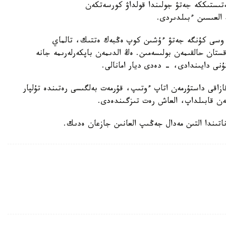
ىستىككە جەتۋ جولىندا قولداۋ كورسەتكەن
ە العىسىن ءبىلدىردى.
 وسى كۇنگە جەتۋ ءۇشىن كوپ ەڭبەك ەتتىك، تالماي
ستان حالقىمەن بولىسەمىن. ەڭ الدىمەن باپكەرلەرىمە جانە
ۇنى دايىندادى، - دەدى ديار امانالى.
زاقى داستۇرمەن اتاپ ءوتىپ، قۇرمەت بەلگىسى رەتىندە تۇلپار
ەن قابىلداپ، العاش رەت تىزگىندەدى.