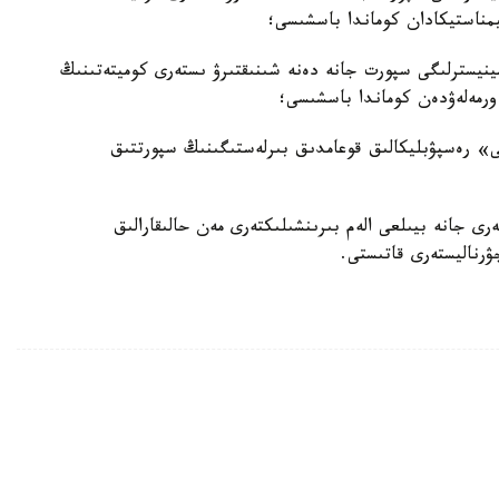
ناستيكادان كوماندا باسشىسى؛
ينيسترلىگى سپورت جانە دەنە شىنىقتىرۋ ىستەرى كوميتەتىنىڭ
رمەلەۋدەن كوماندا باسشىسى؛
» رەسپۋبليكالىق قوعامدىق بىرلەستىگىنىڭ سپورتتىق
ى جانە بيىلعى الەم بىرىنشىلىكتەرى مەن حالىقارالىق
رناليستەرى قاتىستى.