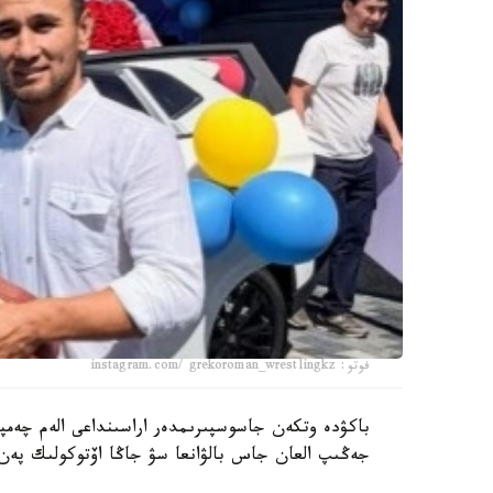
فوتو: instagram.com/ grekoroman_wrestlingkz
جەڭىپ العان جاس بالۋانعا سۋ جاڭا اۆتوكولىك پەن 