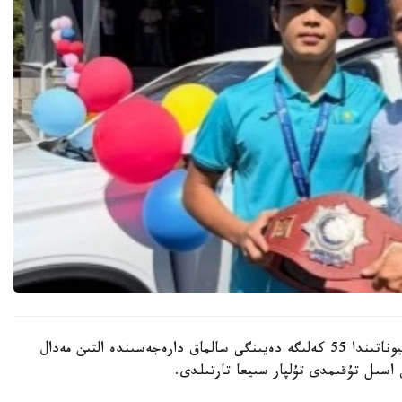
باكۋدە وتكەن جاسوسپىرىمدەر اراسىنداعى الەم چەمپيوناتىندا 55 كەلىگە دەيىنگى سالماق دارەجەسىندە التىن مەدال
اسىل تۇقىمدى تۇلپار سىيعا تارتىلدى.