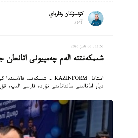
كۇنسۇلتان وتارباي
اۆتور
11:55, 06 تامىز 2026
شىمكەنتتە الەم چەمپيونى اتانعان ج
ديار امانالىنى سالتاناتتى تۇردە قارسى الىپ، ق