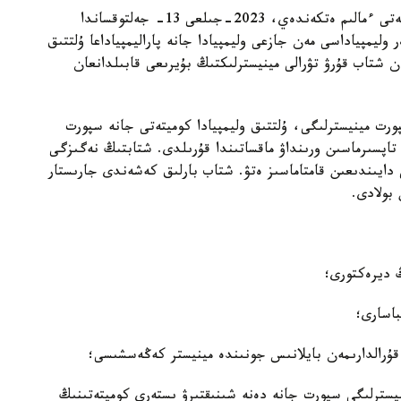
تۋريزم جانە سپورت مينيسترلىگىنىڭ باسپا ءسوز قىزمەتى ءمالىم ەتكەندەي، 2023-جىلعى 13- جەلتوقساندا
يمپياداسى مەن جازعى وليمپيادا جانە پاراليمپياداعا ۇلتتىق
ان شتاب قۇرۋ تۋرالى مينيسترلىكتىڭ بۇيرىعى قابىلدانعان
رت مينيسترلىگى، ۇلتتىق وليمپيادا كوميتەتى جانە سپورت
اپسىرماسىن ورىنداۋ ماقساتىندا قۇرىلدى. شتابتىڭ نەگىزگى
دايىندىعىن قامتاماسىز ەتۋ. شتاب بارلىق كەشەندى جارىستار
 بولادى.
ڭ ديرەكتورى؛
اسارى؛
 قۇرالدارىمەن بايلانىس جونىندە مينيستر كەڭەسشىسى؛
نيسترلىگى سپورت جانە دەنە شىنىقتىرۋ ىستەرى كوميتەتىنىڭ