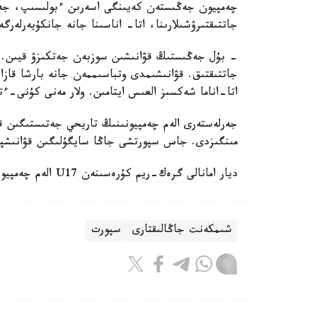
چەمپيون جەڭىستەن كەيىنگى اسەرىن ءبولىسىپ، جەت
جاتتىقتىرۋشىلارىنا، اتا- اناسىنا جانە جانكۇيەرلەرگ
- بۇل جەڭىستىڭ قۋانىشىن سوزبەن جەتكىزۋ قيىن.
جاتتىقتىق. قۋانىشىمدى وتباسىممەن جانە بارشا قازاق
اتا-اناما شەكسىز العىس ايتامىن. ولار مەنى كۇنى-ءت
جەرلەستەرى الەم چەمپيونىنىڭ تاريحي جەتىستىگىن قا
مىنگىزدى. جاس سپورتشى جاڭا سايگۇلىگىن قۋانىشپ
ديار امانالى گرەك-ريم كۇرەسىنەن U17 الەم چەمپيوناتىندا التىن مەدال جەڭىپ العانىن جازعان ەدىك.
شىمكەنت جاڭالىقتارى
سپورت