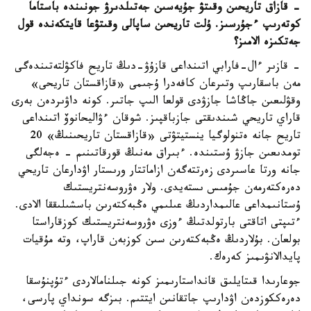
- قازاق تاريحىن وقىتۋ جۇيەسىن جەتىلدىرۋ جونىندە باستاما
كوتەرىپ ءجۇرسىز. ۇلت تاريحىن ساپالى وقىتۋعا قايتكەندە قول
جەتكىزە الامىز؟
- قازىر ءال-فارابي اتىنداعى قازۇۋ-دىڭ تاريح فاكۋلتەتىندەگى
مەن باسقارىپ وتىرعان كافەدرا ۇجىمى «قازاقستان تاريحى»
وقۋلىعىن جاڭاشا جازۋدى قولعا الىپ جاتىر. كونە داۋىردەن بەرى
قاراي تاريحي شىندىقتى جازباقپىز. شوقان ءۋاليحانوۆ اتىنداعى
تاريح جانە ەتنولوگيا ينستيتۋتى «قازاقستان تاريحىنىڭ» 20
تومدىعىن جازۋ ۇستىندە. ءبىراق مەنىڭ قورقاتىنىم - ەجەلگى
جانە ورتا عاسىردى زەرتتەگەن ازاماتتار ورىستار اۋدارعان تاريحي
دەرەكتەرمەن جۇمىس ىستەيدى. ولار ەۋروسەنتريستىك
ۇستانىمداعى عالىمداردىڭ عىلىمي ەڭبەكتەرىن باسشىلىققا الادى.
ءتىپتى اتاقتى بارتولدتىڭ ءوزى ەۋروسەنتريستىك كوزقاراستا
بولعان. بۇلاردىڭ ەڭبەكتەرىن سىن كوزبەن قاراپ، وتە مۇقيات
پايدالانۋىمىز كەرەك.
جوعارىدا قىتايلىق قانداستارىمىز كونە جىلنامالاردى ءتۇپنۇسقا
دەرەككوزدەن اۋدارىپ جاتقانىن ايتتىم. بىزگە سونداي پارسى،