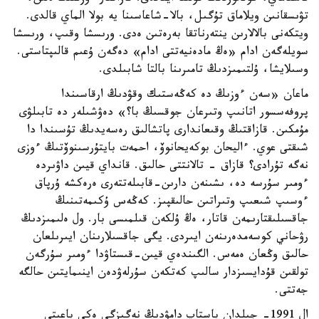
تۋىسقانىن ويلاماق تۇگىل، بالا-شاعاسىنا يە بولا الماي قالدى.
ويتكەنى بالالارىن ينتەرناتقا بەرەتىن ەدى. ورىسشا وقىپ، ورىسشا
سويلەگەن ادام «ەڭ مادەنيەتتى ادام» دەگەن ۇعىم قالىپتاستى.
وسىلايشا، ۇلتىمىزدىڭ تامىرىنا بالتا شابىلدى.
ماعان «سەن ءوزىڭ دە كەڭەستىك وقۋدىڭ ارقاسىندا
پروفەسسور اتانىپ وتىرعان جوقسىڭ با؟» دەۋشىلەر دە تابىلۋى
مۇمكىن. قازاقتىڭ وقىعاندارى پاتشالىق رەسەيدىڭ تۇسىندا دا
شىقتى عوي. ءاليحان بوكەيحانوۆ، احمەت بايتۇرسىنوۆتىڭ ءوزى
نەگە تۇرادى؟ قازاق - تالانتتى حالىق. قانداي قيىن داۋىردە
ءومىر سۇرسە دە، ىشىنەن دارىن-قابىلەتتەرى ەرەكشە ۇرپاق
ءوسىپ شىعىپ وتىراتىن حالىقپىز. كەڭەس ۇكىمەتىنىڭ
جاقسىلىقتارىمەن قاتار، ەڭ ۇلكەن قىلمىسى بار. ول ەلىمىزدىڭ
رۋحاني كوسەمدەرىنەن ايىردى. يگى جاقسىلارىنان ايىرىلعان
حالىق وڭعان ەمەس. الگىندەي قيىن-قىستاۋدا ءومىر سۇرگەن
تولقىن قۇدايسىزدار سالىپ كەتكەن سۇرلەۋدەن اينىمايتىن حالگە
جەتتى.
ال 1991- جىلدان باستاپ دامۋدىڭ نەگىزگى ەكى باعىتى