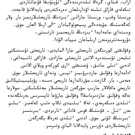
اراب، قىتاي، گرەك تىلدەرىندەگى ءتۇپنۇسقا قۇجاتتاردى
تىكەلەي قازاق تىلىنە اۋدارىلعان دەرەكتەردى پايدالانۋ قاجەت.
ورىسشا وقىپ، ورىسشا جازاتىن ءبىزدىڭ تاريحشىلارىمىز بار. ولار
كەڭەستىك جۇيەدەگى پسيحولوگيادان ءالى ارىلا العان جوق.
وسىنداي جاعدايدا ءبىزدىڭ تاريحىمىز تارتىستى،
ەۋروسەنتريزمنەن ارىلماعان سيپات الۋدا.
وقۋلىقتى كورىنگەن تاريحشى جازا المايدى، تاريحتى تۇسىنىكتى
تىلمەن تۇسىندىرە الاتىن تاريحشى جازادى. قازاقى تانىمداعى،
ادەبي ءتىلى جاتىق، ۇعىنىقتى ءارى كوركەم ويلاي الاتىن
ادامدارعا وقۋلىق جازدىرۋىمىز ءتيىس. ونداي تاريحشىلار جوق
ەمەس، بار. گازەت-جۋرنالدارعا تاريحي ەسسە، پۋبليسيستيكالىق
تاريحي ماقالالار جازىپ جۇرگەن تاريحشىلار جەتكىلىكتى. سولارعا
نەگە وقۋلىق جازدىرماسقا؟ وقۋلىق جازۋعا تاپسىرىس بەرىلگەندە
ءتىلدى ەسكەرمەي، تەك ءبىلىمدى تالاپ ەتىپ كەلەمىز. ءبىلىم
مەن ءتىل - قۇستىڭ قوس قاناتى ءتارىزدى. ءبىرىنسىز
ءبىرىنىڭ كۇنى جوق. ادەبي ءتىلدى تەرەڭ يگەرگەن
تاريحشىلاردى دۇرىس پايدالانا الماي وتىرمىز.