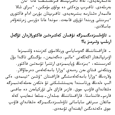
تەكسەرمەيدى، تەك تاقىرىپتىڭ قىزىقتىلىعىنا عانا ءمان
بەرىلەدى. تاقىرىپ وزەكتى دە بولۋى مۇمكىن، ءبىراق شالا
عالىمدار ەشنارسە بىتىرمەيدى. تاقىرىپتان بۇرىن ادام فاكتورى
ءبىرىنشى ورىندا تۇرۋى قاجەت. سوندا عانا دۇرىس زەرتتەۋلەر
جاسالادى.
- تاۋەلسىزدىگىمىزگە نۇقسان كەلتىرەتىن فاكتورلاردان تۇگەل
ارىلىپ وتىرمىز با؟
- قازاقستاننىڭ گەوساياسي ورنالاسۋى كەزىندە ۇلتىمىزعا
اۋىرتپالىقتار اكەلگەنى ءمالىم. دەگەنمەن، بۇگىنگى تاڭدا بۇل
كەرىسىنشە، ءبىزدىڭ ۇپايىمىزدى ارتتىرا تۇسەتىن فاكتور.
ويتكەنى قىتاي مەن رەسەي ءوزارا باسەكەلەس دەرجاۆالار.
ولاردىڭ ءوزارا باسەكەلەستىگى قازاقستان ءۇشىن ءتيىمدى. ەكى
الىپ ەلدىڭ ورتاسىندا بەيبىتشىلىكتى تۋ ەتكەن مەملەكەتىمىزگە
ەشقانداي قاۋىپ جوق. قازىر قازاق ەلى تۇركيامەن دە جاقسى
قارىم-قاتىناستا. قازاقستاننىڭ جىلدان-جىلعا نىعايىپ كەلە
جاتقان سىرتقى ساياساتى تاۋەلسىزدىگىمىزگە ەشقانداي قاۋىپ
جوق ەكەندىگىن ايقىنداي تۇسەدى.