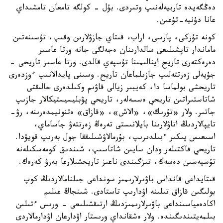
دەڭگەيدە تاربيەلەنىپ وتىردى. بۇل - كولگە تامعان تامشىداي
عانا دۇنيە-تۇعىن.
كونە تۇركى، پارسى، اراب، قىتاي جازۋلارىن وقىپ، تۇسىنەتىن
ماماندار تاپشىلىعى سالدارىنان ەجەلگى جانە ورتا عاسىر
دەرەكتەرى تاريح اينالىمىنا تۇسپەي قالدى. ورتا عاسىر تاريحى -
جۇيەلى زەرتتەلىپ جازىلماعان تاريح. وسىنى پايدالانىپ ءوزدەرى
تاريحشى بولماسا دا، كەيبىر زيالى قاۋىم وكىلدەرى حالىقتى
شاتاستىراتىن تاريحي ەسسەلەر، تاريحي پۋبليسيستيكالار جازىپ
جاتىر. ولار «تۇرىك»، «الاش»، «قازاق» ەتنونيمدەرىنە، رۋ-
تايپالاردىڭ اتاۋلارىنا بايلانىستى تەرەڭ زەرتتەۋ جاساماي،
اسىعىس پىكىر ءبىلدىرىپ، بۇرمالاۋشىلىققا جول بەرىپ قويۋدا.
تاريحي فاكتىلەر ودان سايىن شاتاسىپ، شىندىق كومەسكىلەنە
تۇسپەسىن دەسەك، تىزگىندى ناعىز تاريحشىلارعا بەرۋ كەرەك.
قىتايداعى قانداس باۋىرلارىمىز سونداعى جىلنامالاردىڭ كوپ
بولىگىن قازاق تىلىنە اۋدارىپ تاستادى. شىنجاڭ عىلىم
اكادەمياسىنداعى باۋىرلارىمىزدىڭ ارتىقشىلىعى - ورىس ءتىلىن
بىلمەيتىندىگىندە. ولار ەشقانداي ورىستار اۋدارعان اۋدارمالاردى