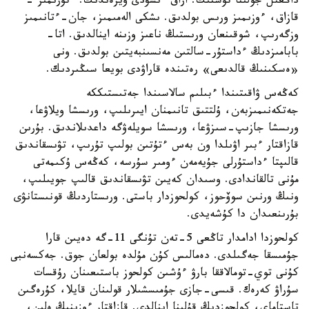
داڭعىل جولىنا تۇستىك. اراق ءىشۋدى ۇيرەندىك. ءتۇرىمىز -
قازاق، ءوزىمىز ورىس بولدىق. ىشكى الەمىمىز، جان-ءتانىمىز
وزگەرىپ، شوقىنعان ورىستىڭ ناعىز وزىنە اينالدىق. اتا-
بابامىزدىڭ ءداستۇر-سالتىن مەنسىنبەيتىن بولدىق. ونى
«ەسكىنىڭ قالدىعى» رەتىندە قاراۋدى بويعا سىڭىردىك.
كەڭەس ۋاقىتىندا ءبىلىم سالاسىندا جەتىستىككە
جەتكەنىمىزبەن، ۇلتتىق تانىمنان ايىرىلىپ، ورىسشا ويلاۋعا،
ورىسشا جازىپ-سىزۋعا، ورىسشا سويلەۋگە داعدىلاندىق. بۇرىن
قازاقتار ءبىر اۋىلدا ون بەس ءتۇتىن بولىپ تۇرىپ، تۋىسقاندىق
قالىپتا ءداستۇرلى جۇيەمەن ءومىر سۇرسە، كەڭەس ۇكىمەتى
مۇنى تالقاندادى. وسىدان كەيىن تۋىسقاندىق قالىپ جويىلىپ،
ونىڭ ورنىن سوۆحوز، كولحوزدار باستى. ورىستاردىڭ قونىستانۋى
بۇرىنعىدان دا كۇشەيدى.
كولحوزدا ادامدار تاڭعى 5-تەن تۇنگى 11-گە دەيىن قارا
جۇمىسقا جەگىلدى. دەمالىس كۇن مۇلدە بولعان جوق. جەكسەنبى
كۇنى توي-تومالاققا بارۋ ءۇشىن كولحوز باستىعىنان رۇقسات
سۇراۋ كەرەك. قىسى-جازى جۇمىسشىلار قولىنان قايلا، كۇرەگىن
تاستاماي، كولحوزدىڭ قۇلىنا اينالدى. قازاقتار ءوزىنىڭ ەلىن،