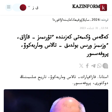
KAZINFORM
ق ز
ترەند:
2026-سايلاۋ
وقيعا
تاعايىنداۋ
اقوردا
12:54, 31 شىلدە 2023
كەڭەس ۇكىمەتى كەزىندە ءتۇرىمىز - قازاق،
ءوزىمىز ورىس بولدىق - تالاس وماربەكوۆ،
پروفەسسور
استانا. قازاقپارات- تالاس وماربەكوۆ، تاريح عىلىمىنىڭ
دوكتورى، پروفەسسور.