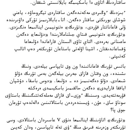
ساقتاردىڭ اتاۋى دا باسكيىمگە بايلانىستى شىققان.
ءبىزدىڭ ءوڭىردى مەكەندەگەن ساقتاردى تيگروحاۋد، ياعني
شوشاق بورىكتى ساقتار دەگەن. اتا-بابالارىمىز تۇركى داۋىرىندە
ۇلى قاعاناتتار قۇردى، «تۇرىك» ەتنونيمىن اينالىمعا ەنگىزدى.
«تۇرىك» ەتنونيمى قىتاي جىلنامالارىندا «دۋلىعا» دەگەن
ماعىنانى بەرەدى. التاي تاۋى الىستان قاراعاندا دۋلىعاعا
ۇقساعاندىقتان، اشينا اۋلەتى باستاعان تۇرىكتەر دەپ اتالىپ
كەتىپتى.
باتىس تۇرىك قاعاناتىندا ون وق تايپاسى بيلەدى. ونىڭ
ىشىندە، ون وقتان قازاق جەرىن بيلەگەن بەس تۇرىك دۋلۋ
شىعادى. دۋلۋ دەگەنىمىز دە - دۋلىعا. «دوس باسقا، دۇشپان
اياققا قارايدى» دەگەن حالقىمىز باسكيىمدى ەرەكشە
قۇرمەتتەيدى. وسىنىڭ ءوزى-اق قازاق مەملەكەتتىگىنىڭ باستاۋى
سوناۋ ساق، عۇن، ۇيسىندەردەن باستالاتىنىن دالەلدەپ تۇرعان
جوق پا؟
«تۇرىك» اتاۋىنىڭ اينالىمعا ەنۋى V عاسىردان باستالادى. وسى
تۇرىكتەر وزەرىنە قىرىق مىڭ ءۇي تەلە تايپاسىن، ودان كەيىن