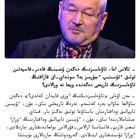
- تالاس اعا، تاۋەلسىزدىك دەگەن ۇعىمنىڭ قادىر-قاسيەتىن
تولىق ءتۇسىنىپ ءجۇرمىز بە؟ سونداي-اق قازاقتىڭ
تاۋەلسىزدىك تاريحى دەگەندە ويعا نە ورالادى؟
- مەن اۋەلى «تاۋەلسىزدىكتىڭ ءوزى قايدان كەلدى؟» دەگەن
ساۋالعا جاۋاپ بەرە كەتسەم. تەرەڭ تاريحتى ساق، عۇن، ءۇيسىن
تايپالىق وداقتارىنان باستاۋعا تولىق نەگىز بار. قىتاي
جىلنامالارىندا ساق، عۇن، ءۇيسىن تايپالىق وداقتارىنىڭ ءوزارا
تىعىز قارىم-قاتىناستا ارالاس-قۇرالاس بولعاندىقتارى جازىلادى،
ءوزارا تۋىستىقتارى ايتىلادى. گەرودوتتىڭ جازبالارى بويىنشا