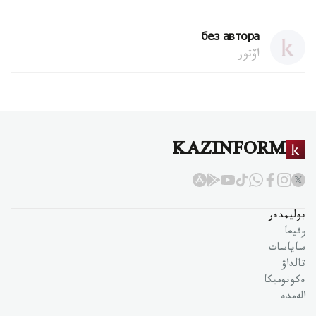
без автора
اۆتور
KAZINFORM
بوليمدەر
وقيعا
ساياسات
تالداۋ
ەكونوميكا
الەمدە