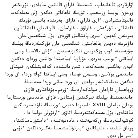
اۆارلاردى تالقانداپ، شىعىسقا قاراي قاناتىن جايادى. تۇرىكتەر
ورحون بويىنا ورنىعىپ، تۇرىك قاعاناتى دەگەن ۇلى مەملەكەت
قالىپتاستىرادى. ءارى قاراي، قازاق جەرىندە باتىس تۇرىك
قاعاناتى، تۇركەش، قارلۇق، قاراحان، قاراقىتاي قاعاناتتارى
بىرىنەن كەيىن ءبىرى پاتشالىق قۇردى. بۇل شىڭعىس حان
داۋىرىنە دەيىن جالعاستى. شىڭعىس حان تۇركىلەردىڭ بيلىك
جۇيەسىنە كوپ وزگەرىس ەنگىزبەستەن، ءۇش بالاسىنا وسى
ايماقتى ءبولىپ بەردى. ەۋرازيا ايماعىندا «التىن وردا» دەگەن
اتپەن بەلگىلى مەملەكەت، شىن مانىندە، كەڭەيتىلگەن قىپشاق
حاندىعى بولاتىن. ونىمەن قوسا، وسى ايماقتا كوك وردا، اق وردا
دەگەن مەملەكەتتەر بولدى. اق وردا حانى وردا ەجەننىڭ
ۇرپاعىنان تاراعان سۇلتانداردىڭ ءۇرىم-بۇتاقتارى قازاق
حاندىعىنىڭ بيلىك تىزگىنىن ۇستادى. قازاق حاندىعى ورىستارعا
بودان بولعان XVIII عاسىرعا دەيىن ءوزىنىڭ تاۋەلسىزدىگىن
ساقتادى. بۇل مەملەكەتتەردىڭ اتاۋى ءارتۇرلى بولسا دا،
كوشپەلىلەردىڭ وركەنيەتىنە، مادەنيەتىنە، ءداستۇر-سالتىنا،
ورتاق تىلىنە، ەتنيكالىق ءبىرتۇتاستىعىنا نەگىزدەلگەن ءتۇبى
ءبىر ەل ەدى.