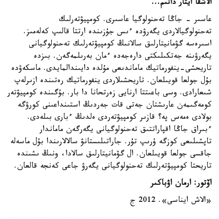
الاشقا ايتار داتىم...
عاسىر - جاڭا تەحنولوگيا عاسىرى. كومپيۋتەرلىك
تەحنولوگيالاردى يگەرۋدە ءىس جۇزىندە ارتتا قالىپ كەلەمىز.
اسىرەسە گۋمانيتارلىق سالانىڭ كومپيۋتەرلىك تەحنولوگيانى
يگەرۋىنە جەتكىلىكتى دارەجەدە ءمان بەرىلمەگەن. بىزدە
تاريحشى-ينفورماتيك ماماندىعى مۇلدە دايىندالمايدى. ماسكەۋدە
بۇل جولعا قويىلعان. تاريحشىلاردى ينفورماتيك رەتىندە ازىرلەپ
شىعارادى. وسى باعىتتا ارنايى زەرتحانا دا بار. بۇگىندە كومپيۋتەر
كومەگىمەن عارىشتان جەتى قات جەردىڭ استىنداعىنى كورۋگە
بولادى ەمەس پە؟ قازىر كومپيۋتەردى ەلدىڭ ءبارى بىلەدى.
ءبىراق جاڭا اقپاراتتىق تەحنولوگيانى يگەرگەن ماماندار
تاپشىلىعى كوزگە ۇرىپ تۇر. جاراتىلىستانۋ سالالارىندا بۇل ماسەلە
جاقسى جولعا قويىلعان. ال گۋمانيتارلىق سالادا، ونىڭ ىشىندە
تاريحتا كومپيۋتەرلىك تەحنولوگيانى يگەرۋ جاعى كەنجە قالعان.
اۆتور: ارمان اۋباكىر
«الاش ايناسى». 2012 ج