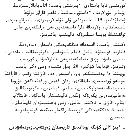
كورىنىس تابا باستادى. ءبىرىنشى باعىت: اتا-بابالارىمىزدىڭ
رۋحاني مۇرالارىنا، ءداستۇر-سالتىنا، ناعىز قازاق بولۋعا
ۇمتىلۋدامىز. 19- عاسىرداعى ۇلى تۇلعالارىمىزدى، باتىرلارىمىزدى
ناسيحاتتاپ، ولاردىڭ دارا قاسيەتتەرى مەن ەرلىكتەرىن جاس
تولقىننىڭ بويىنا سىڭىرۋگە تالپىنىپ جاتىرمىز.
ەكىنشى باعىت: الەمدىك دەڭگەيدەگى دامىعان ەلدەردىڭ
قاتارىنا قوسىلۋعا باتىل قادام باسۋدامىز. ەكونوميكالىق، مادەني،
عىلىمي دامۋدا وزىق مەملەكەتتەرمەن قاتارلاسۋدى كوزدەپ
وتىرمىز. قۇدايعا شۇكىر، 20 جىل ىشىندە وسى ەكى باعىت
بويىنشا دا جەتىستىكتەر بار. راسىمەن دە، قازاقشا وقىپ، قازاقشا
سويلەۋ ۇردىستەرى بايقالادى. ودان كەيىن وركەندەگەن ەۋروپا
ەلدەرىنىڭ تەحنولوگياسىن، عىلىم-ءبىلىمىن، ەكونوميكالىق
مەحانيزمدەرىن يگەرۋگە ۇلكەن تالپىنىستار جاسالۋدا. قايتالاپ
ايتام، قازاق - تالانتتى حالىق. وسى باعىتىمىزدان تايماساق،
الەمدىك دەڭگەيدەگى ءوزىنىڭ زاڭعار بيىگىنە كوتەرىلەرىنە
سەنەمىن.
- ءبىز ءالى كۇنگە بوداندىق تاريحىنان زەرتتەپ-زەردەلەۋدەن