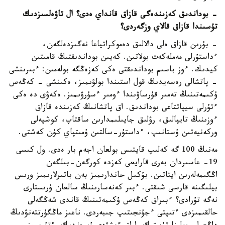
- بوداندىق كەزىندەگى قازاق قانداي ەدى؟ ال تاۋەلسىزدىك
تۇسىندا قازاق قالاي وزگەردى؟
- بۇرىن قازاق ەلى دالالىق دەموكراتياعا نەگىزدەلگەن،
ءداستۇرلى مەملەكەت بولاتىن. كەيىن بوداندىقتىڭ قامىتىن
كيدىك. ءوز باسىم بوداندىقتى ەكى كەزەڭگە بولەمىن: ءبىرىنشى
- پاتشالى رەسەيدىڭ قول استىندا بولۋىمىز، ەكىنشى - كەڭەس
ۇكىمەتىنىڭ تەمىر قۇرساۋىندا ءومىر ءسۇرۋىمىز. ەكەۋى دە ەكى
ءتۇرلى سيپاتتاعى بوداندىق. اق پاتشانىڭ كەزىندە قازاق
ءوزىنىڭ تايپالىق، رۋلىق جايىلىمدارىن ساقتاپ، كوشپەلى
وركەنيەتىن ۇستانىپ، ءداستۇر-سالتىن ۇمىتپاي كۇن كەشتى.
مەنىڭ 100 گە كەلىپ قايتىس بولعان اجەم بار ەدى. ول كىسى
19- عاسىردان بەرى قارايعى كەزدە كورگەن-بىلگەن
اڭگىمەلەرىن ايتاتىن. بۇكىل حاندارىمىز بەن باتىرلارىمىز ورىس
بيلىگىنە قارسى شىقتى. ءبىر كەنەسارىنىڭ سالعان ۇرىستارى
نەگە تۇرادى؟ ءبىراق كەڭەس ۇكىمەتىنىڭ قاندى شەڭگەلى
حالقىمىزدى ءتىپتى ءجۇنجىتىپ جىبەردى. ناعىز ماڭگۇرتتەنۋدىڭ