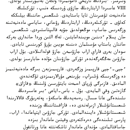
وتىرمىز. ءبىزدىڭ تاريحي دامۋىمىزدا ۇلكەن بەتبۇرىستار بولدى.
VIII عاسىردا ارابتاردىڭ جازۋى ۇردىسكە ەنىپ، تۇركىلىك
مادەنيەت تۇعىرىنان تايا باستايدى. شىڭعىس حاننىڭ بيلىككە
كەلۋى - تۇركىلەردىڭ، ارابتاردىڭ رۋحاني، ساياسي مادەنيەتىنە
وزگەرىس جاساپ، موڭعولدىق جۇيە قالىپتاستىردى. شىڭعىس
حان يسلام ءدىنىن مويىندامايتىن. تەك التىن وردا حاندارى بەركە
حاننان باستاپ مۇسىلمان دىنىنە مويىن بۇرۋ كورىنىس تابادى.
سودان بەرى قاراي اراب جازۋىمەن جازۋ قولدانىلادى. بۇل اراب
جازۋىن مەڭگەرگەندەر تۇركى جازۋىنان مۇلدە حابارسىز بولدى.
ءجيى-ءجيى قارپىمىز وزگەردى. قارپىمىزبەن بىرگە مادەنيەتىمىز
دە وزگەرىسكە ۇشىراپ، بۇرىنعى مۇرالارىمىزدى تۇگەندەي
المادىق. قازىرگى ۇرپاق احمەت بايتۇرسىن ۇلىنىڭ «قازاق»
گازەتىن وقي المايدى. بۇل - باس-اياعى ءبىر عاسىردىڭ
ىشىندەگى عانا مىسال. رەسەيدىڭ ماسكەۋ، پەتەربۋرگ قالالارىندا
شىعىستانۋشىلار ازىرلەندى دە، قازاقستاننىڭ وزىندە
شىعىستانۋشىلار دايىندالمادى. تۇركى جازۋىن ايتپاعاندا، اراب،
پارسى تىلىندەگى دەرەكتەردى وقيتىن ماماندار بىزدە
جاساقتالمادى. مۇنداي ماماندار تاشكەنتتە عانا ورتانقول