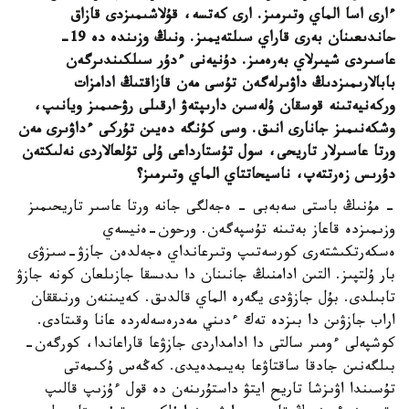
ءارى اسا الماي وتىرمىز. ارى كەتسە، قۇلاشىمىزدى قازاق
حاندىعىنان بەرى قاراي سىلتەيمىز. ونىڭ وزىندە دە 19-
عاسىردى شيىرلاي بەرەمىز. دۇنيەنى ءدۇر سىلكىندىرگەن
بابالارىمىزدىڭ داۋىرلەگەن تۇسى مەن قازاقتىڭ ادامزات
وركەنيەتىنە قوسقان ۇلەسىن دارىپتەۋ ارقىلى رۋحىمىز ويانىپ،
وشكەنىمىز جانارى انىق. وسى كۇنگە دەيىن تۇركى ءداۋىرى مەن
ورتا عاسىرلار تاريحى، سول تۇستارداعى ۇلى تۇلعالاردى نەلىكتەن
دۇرىس زەرتتەپ، ناسيحاتتاي الماي وتىرمىز؟
- مۇنىڭ باستى سەبەبى - ەجەلگى جانە ورتا عاسىر تاريحىمىز
وزىمىزدە قاعاز بەتىنە تۇسپەگەن. ورحون-ەنيسەي
ەسكەرتكىشتەرى كورسەتىپ وتىرعانداي ەجەلدەن جازۋ-سىزۋى
بار ۇلتپىز. التىن ادامنىڭ جانىنان دا ىدىسقا جازىلعان كونە جازۋ
تابىلدى. بۇل جازۋدى يگەرە الماي قالدىق. كەيىننەن ورنىققان
اراب جازۋىن دا بىزدە تەك ءدىني مەدرەسەلەردە عانا وقىتادى.
كوشپەلى ءومىر سالتى دا ادامداردى جازۋعا قاراعاندا، كورگەن-
بىلگەنىن جادقا ساقتاۋعا بەيىمدەيدى. كەڭەس ۇكىمەتى
تۇسىندا اۋىزشا تاريح ايتۋ داستۇرىنەن دە قول ءۇزىپ قالىپ