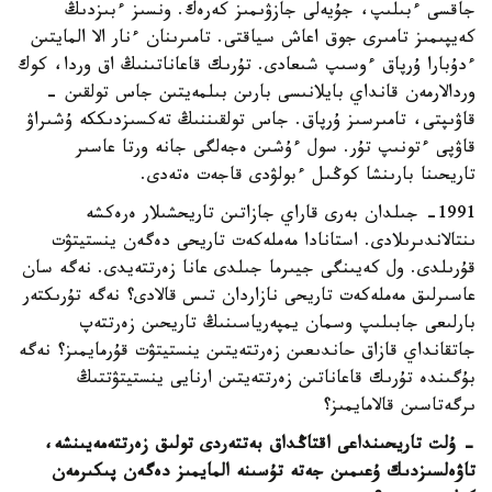
جاقسى ءبىلىپ، جۇيەلى جازۋىمىز كەرەك. ونسىز ءبىزدىڭ
كەيپىمىز تامىرى جوق اعاش سياقتى. تامىرىنان ءنار الا المايتىن
ءدۇبارا ۇرپاق ءوسىپ شىعادى. تۇرىك قاعاناتىنىڭ اق وردا، كوك
وردالارمەن قانداي بايلانىسى بارىن بىلمەيتىن جاس تولقىن -
قاۋىپتى، تامىرسىز ۇرپاق. جاس تولقىننىڭ تەكسىزدىككە ۇشىراۋ
قاۋپى ءتونىپ تۇر. سول ءۇشىن ەجەلگى جانە ورتا عاسىر
تاريحىنا بارىنشا كوڭىل ءبولۋدى قاجەت ەتەدى.
1991- جىلدان بەرى قاراي جازاتىن تاريحشىلار ەرەكشە
ىنتالاندىرىلادى. استانادا مەملەكەت تاريحى دەگەن ينستيتۋت
قۇرىلدى. ول كەيىنگى جيىرما جىلدى عانا زەرتتەيدى. نەگە سان
عاسىرلىق مەملەكەت تاريحى نازاردان تىس قالادى؟ نەگە تۇرىكتەر
بارلىعى جابىلىپ وسمان يمپەرياسىنىڭ تاريحىن زەرتتەپ
جاتقانداي قازاق حاندىعىن زەرتتەيتىن ينستيتۋت قۇرمايمىز؟ نەگە
بۇگىندە تۇرىك قاعاناتىن زەرتتەيتىن ارنايى ينستيتۋتتىڭ
ىرگەتاسىن قالامايمىز؟
- ۇلت تاريحىنداعى اقتاڭداق بەتتەردى تولىق زەرتتەمەيىنشە،
تاۋەلسىزدىك ۇعىمىن جەتە تۇسىنە المايمىز دەگەن پىكىرمەن