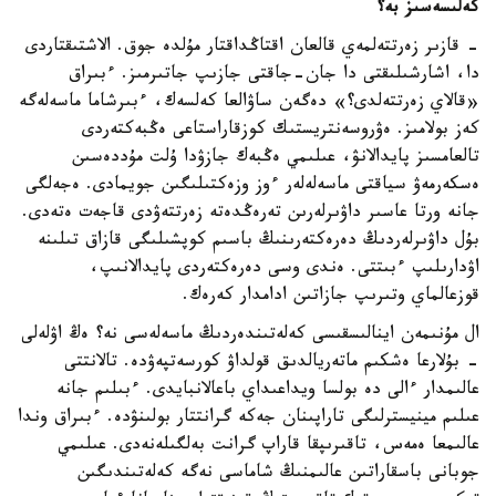
كەلىسەسىز بە؟
- قازىر زەرتتەلمەي قالعان اقتاڭداقتار مۇلدە جوق. الاشتىقتاردى
دا، اشارشىلىقتى دا جان-جاقتى جازىپ جاتىرمىز. ءبىراق
«قالاي زەرتتەلدى؟» دەگەن ساۋالعا كەلسەك، ءبىرشاما ماسەلەگە
كەز بولامىز. ەۋروسەنتريستىك كوزقاراستاعى ەڭبەكتەردى
تالعامسىز پايدالانۋ، عىلىمي ەڭبەك جازۋدا ۇلت مۇددەسىن
ەسكەرمەۋ سياقتى ماسەلەلەر ءوز وزەكتىلىگىن جويمادى. ەجەلگى
جانە ورتا عاسىر داۋىرلەرىن تەرەڭدەتە زەرتتەۋدى قاجەت ەتەدى.
بۇل داۋىرلەردىڭ دەرەكتەرىنىڭ باسىم كوپشىلىگى قازاق تىلىنە
اۋدارىلىپ ءبىتتى. ەندى وسى دەرەكتەردى پايدالانىپ،
قوزعالماي وتىرىپ جازاتىن ادامدار كەرەك.
ال مۇنىمەن اينالىسقىسى كەلەتىندەردىڭ ماسەلەسى نە؟ ەڭ اۋلەلى
- بۇلارعا ەشكىم ماتەريالدىق قولداۋ كورسەتپەۋدە. تالانتتى
عالىمدار ءالى دە بولسا ويداعىداي باعالانبايدى. ءبىلىم جانە
عىلىم مينيسترلىگى تاراپىنان جەكە گرانتتار بولىنۋدە. ءبىراق وندا
عالىمعا ەمەس، تاقىرىپقا قاراپ گرانت بەلگىلەنەدى. عىلىمي
جوبانى باسقاراتىن عالىمنىڭ شاماسى نەگە كەلەتىندىگىن