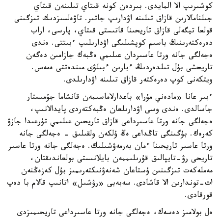
كوشىرىپ الا المايدى. بىردەن كونە قىتاي تىلىنەن قىتاي
جىلنامالارىن قازاق تىلىنە اۋدارىپ جاتىر. تاۋەلسىزدىك تىزگىنى
قولعا تيگەلى قازاق تاريحىنا قاتىستى قىتاي، پارسى، اراب
دەرەكتەرىنىڭ باسىم كوپشىلىگى اۋدارىلىپ ءبىتتى. ەندى
ەجەلگى جانە ورتا عاسىردان عىلىمي ەڭبەك جازامىن دەگەن
تاريحشى بۇل تىلدەردىڭ ءبارىن ءبىلۋى مىندەتتى ەمەس.
ويتكەنى كوپ دەرەكتەر قازاق تىلىنە اۋدارىلدى.
ءبىر عانا «مادەني مۇرا» باعدارلاماسىمەن قانشاما جۇمىستار
جاسالدى. ەندى وسى اۋدارىلعان ەڭبەكتەردى پايدالانىپ،
ەجەلگى جانە ورتا عاسىرداعى قازاق تاريحىن عىلىمي تۇرعىدا جازۋ
كەرەك. بۇگىنگى تاڭداعى ەڭ ۇلكەن ولقىلىق - ەجەلگى جانە
ورتا عاسىر تاريحىنا ءمان بەرمەۋشىلىك. ەجەلگى جانە ورتا عاسىر
تاريحى رۋ-تايپالىق قۇرىلىممەن بايلانىستى بولعاندىقتان،
مەملەكەت تىزگىنىن ۇستاعان شەنەۋنىكتەرىمىز بۇل كەزەڭنەن
ات-توندارىن الا قاشادى. سەبەبى «رۋشىل» اتانىپ قالام با دەپ
قورقادى.
ەل بولامىز دەسەك، ەجەلگى جانە ورتا عاسىرداعى تاريحىمىزدى