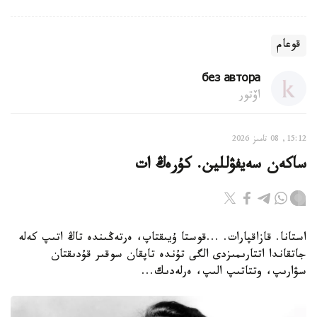
قوعام
без автора
اۆتور
15:12, 08 تامىز 2026
ساكەن سەيفۋللين. كۇرەڭ ات
استانا. قازاقپارات. ...قوستا ۇيىقتاپ، ەرتەڭىندە تاڭ اتىپ كەلە
جاتقاندا اتتارىمىزدى الگى تۇندە تاپقان سوقىر قۇدىقتان
سۋارىپ، وتتاتىپ الىپ، ەرلەدىك...