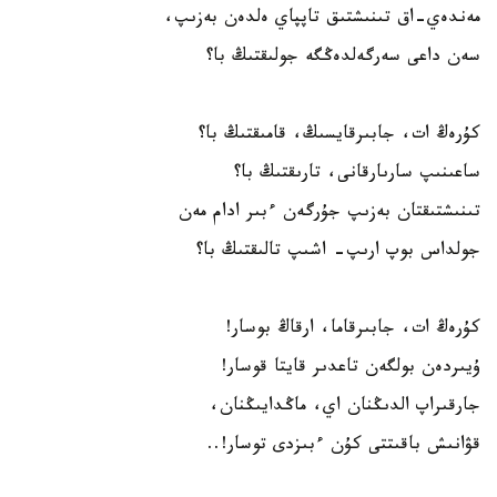
مەندەي-اق تىنىشتىق تاپپاي ەلدەن بەزىپ،
سەن داعى سەرگەلدەڭگە جولىقتىڭ با؟
كۇرەڭ ات، جابىرقايسىڭ، قامىقتىڭ با؟
ساعىنىپ سارىارقانى، تارىقتىڭ با؟
تىنىشتىقتان بەزىپ جۇرگەن ءبىر ادام مەن
جولداس بوپ ارىپ- اشىپ تالىقتىڭ با؟
كۇرەڭ ات، جابىرقاما، ارقاڭ بوسار!
ۇيىردەن بولگەن تاعدىر قايتا قوسار!
جارقىراپ الدىڭنان اي، ماڭدايىڭنان،
قۋانىش باقىتتى كۇن ءبىزدى توسار!..