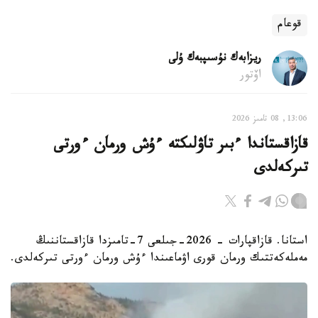
قوعام
ريزابەك نۇسىپبەك ۇلى
اۆتور
13:06, 08 تامىز 2026
قازاقستاندا ءبىر تاۋلىكتە ءۇش ورمان ءورتى
تىركەلدى
استانا. قازاقپارات - 2026-جىلعى 7-تامىزدا قازاقستاننىڭ
مەملەكەتتىك ورمان قورى اۋماعىندا ءۇش ورمان ءورتى تىركەلدى.