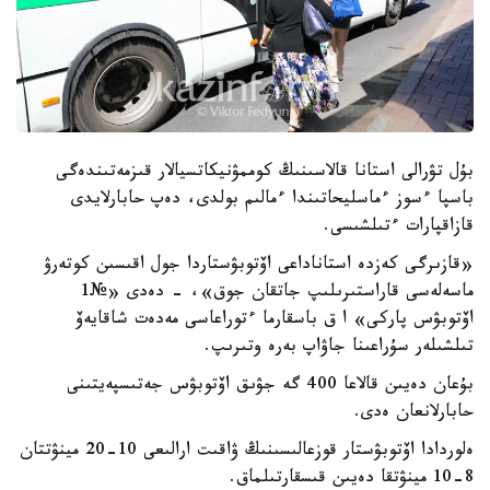
بۇل تۋرالى استانا قالاسىنىڭ كوممۋنيكاتسيالار قىزمەتىندەگى
باسپا ءسوز ءماسليحاتىندا ءمالىم بولدى، دەپ حابارلايدى
قازاقپارات ءتىلشىسى.
«قازىرگى كەزدە استاناداعى اۆتوبۋستاردا جول اقىسىن كوتەرۋ
ماسەلەسى قاراستىرىلىپ جاتقان جوق»، - دەدى «№1
اۆتوبۋس پاركى» ا ق باسقارما ءتوراعاسى مەدەت شاقايەۆ
تىلشىلەر سۇراعىنا جاۋاپ بەرە وتىرىپ.
بۇعان دەيىن قالاعا 400 گە جۋىق اۆتوبۋس جەتىسپەيتىنى
حابارلانعان ەدى.
ەلوردادا اۆتوبۋستار قوزعالىسىنىڭ ۋاقىت ارالىعى 10-20 مينۋتتان
8-10 مينۋتقا دەيىن قىسقارتىلماق.