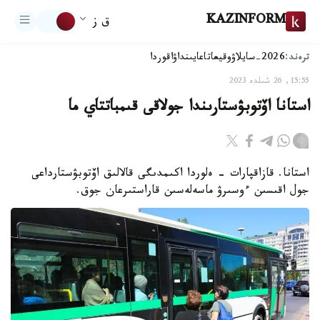
KAZINFORM
ق ز
ترەند:
2026-سايلاۋ
وقيعا
تاعايىنداۋ
اقوردا
15:55, 26 شىلدە 2023
استانا اۆتوبۋستارىندا جولاقى قىمباتتاي ما
استانا. قازاقپارات - ەلوردا اكىمدىگى قالالىق اۆتوبۋستارداعى
جول اقىسىن ءوسىرۋ ماسەلەسىن قاراستىرعان جوق.