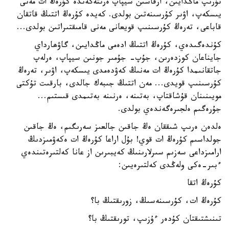
تۇرىپ ماڭدايىن، ارقاسىن سيپاپ ەرتتەگەندە كۇرەڭ ات مەنى
يىسكەپ، اۋىر كۇرسىنەتىن بولدى. كەيدە كۇرەڭ اتتىڭ قاتقان
قاباعى، تەرەڭ كۇرسىنىپ قويعانى مەنى قامىقتىراتىن بولدى...
كۇندەگىدەي، كۇرەڭ اتتىڭ ادەمى ماڭدايىن، گاۋھارداي
جايناعان كوزدەرىن، جۇپ- جۇمىر جونىن سيپاپ، ەرلەپ
جاتقانىمدا كۇرەڭ ات مەنىڭ كەۋدەمدى يىسكەپ، اۋىر، تەرەڭ
كۇرسىنىپ قويدى... مەن اتتىڭ جىبەك جالدى، بارقىت تۇكتى
مويىنىنان قۇشاقتاپ، بەتىنە، ەرنىنە بەتىمدى قىستىم...
جۇرەگىم ەلجىرەگەندەي بولدى.
ەلدەن ەرىپ شىققان ەڭ جاقىن جالعىز سەرىگىم، ەڭ جاقىن
جولداسىم كۇرەڭ ات قوي! بۇل اراعا كۇرەڭ ات ەكەۋمىزدىڭ
ارامىزداعى سەزىم سىرلارىنىڭ كەيبىرىن از عانا كەلتىرەتىندەي
ءبىر-ەكى ولەڭدى كەلتىرەيىن:
كۇرەڭ اتقا
كۇرەڭ ات، كۇرسىنەسىڭ، زورىقتىڭ با؟
تىنىشتىقتان كۇدەر ءۇزىپ، تورىقتىڭ با؟