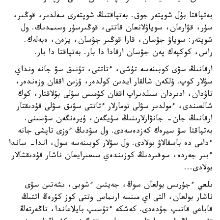
بەتپاقتا بۇل شوپتەر جوق. بەتپاقتىڭ شوپتەرى سەلدىر، قوڭىر،
سۇر، قۋارعان، سوياۋلانعان قاتتى، قوڭىرسۇر وسىمدىك. ول
شوپتەر: سوياۋ جۋسان، قارا قوڭىر جۋسان، يزەن، ەبەلەك.
راس، كوكپەك پەن جۋسان ارقادا دا بار. بەتپاقتا دا بار.
ارقانىڭ سۋى كوبىنەسە تۇشى، ءتاتتى، تۇنىق سۋ جانە ونداي
سۋلار كوپ. ۇلكەن شالقار ايدىن كولدەر، ۇزىن اققان وزەندەر،
تاۋدان، ادىردان سىلدىراپ اققان كۇمىس سۋلى بۇلاقتار، كوك
شالعىندى، ءمولدىر سۋلى تومارلار ءتاتتى سۋىق سۋلى قۇدىقتار
ارقانىڭ جان- جانۋارلارىنىڭ سۇيگەن، ۇيرەنگەن سۋسىنى.
بەتپاقتا سۋ سيرەك كەزدەسەدى. ول سۋدىڭ ءوزى تاپشى جانە
ءدامى دە باسقالاۋ بولادى. ول سۋلار كوبىنەسە سول، اندا- ساندا
ءبىر جەردە، سوقىردىڭ كوزىندەي سىعىرايعان ناشار قۇدىقشالار
بولادى...
ىلعي ءجۇرىس بولعان سوڭ، جەيتىن ءشوبى، ىشەتىن سۋى
ناشار بولعان، التى اي مىنسە ارىماس وتتى كوز كۇرەڭ اتتىڭ
قاباعى قاتىپ جۇدەدى. كەشكە ءتۇسىپ بايلاعاندا، تاڭەرتەڭ