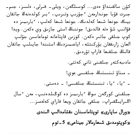
كۇن سالقىنداۋ ەدى... كوسىلگەن، ويلى- قىرلى، ەلسىز، جىم-
جىرت قۇبا جوندارمەن ءجۇرىپ وتىرىپ، ءبىر كولدەنەڭ جاتقان
بيىك جونعا شىعا كەلدىك. جونعا شىعا كەلىپ، ءبارىمىز دە
قۋانىپ شۋ ەتە قالدىق! جوننىڭ استى جازىق وي ەكەن. ويدا
كوپ جىلقى جاتىر ەكەن. كوزىن قاپتاعانە توماعاسىن جۇلىپ
العان زارىققان بۇركىتشە، اياعىمىزدىڭ استىندا جايىلىپ جاتقان
قالىڭ جىلقىعا قاراپ تۇردىق.
مادىبەكتەر جىلقىنى تاني كەتتى.
- مىناۋ تىنىستىڭ جىلقىسى عوي!
- ءيا، ءيا، تىنىستىڭ جىلقىسى! - دەستى.
جىلقىنى كورگەن سوڭ ءبارىمىز دە كوڭىلدەنىپ، مەن ءسال
اڭىرايىڭقىراپ، جىلقى جاتقان ويعا قاراي كەلەمىز...
«ورال ساپارى» توپتاماسىنان ىقشامدالىپ الىندى
«كوپتومدىق شىعارمالار جيناعى» 5-توم