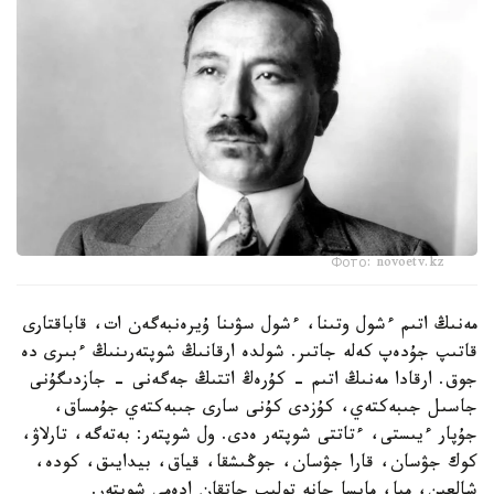
Фото: novoetv.kz
مەنىڭ اتىم ءشول وتىنا، ءشول سۋىنا ۇيرەنبەگەن ات، قاباقتارى
قاتىپ جۇدەپ كەلە جاتىر. شولدە ارقانىڭ شوپتەرىنىڭ ءبىرى دە
جوق. ارقادا مەنىڭ اتىم - كۇرەڭ اتتىڭ جەگەنى - جازدىگۇنى
جاسىل جىبەكتەي، كۇزدى كۇنى سارى جىبەكتەي جۇمساق،
جۇپار ءيىستى، ءتاتتى شوپتەر ەدى. ول شوپتەر: بەتەگە، تارلاۋ،
كوك جۋسان، قارا جۋسان، جوڭىشقا، قياق، بيدايىق، كودە،
شالعىن، ميا، مايسا جانە تولىپ جاتقان ادەمى شوپتەر.