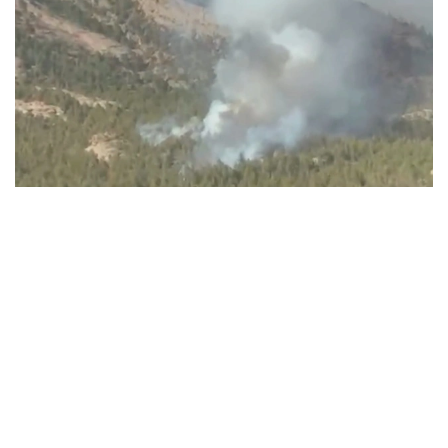
Видеодан алынған кадр
ءورتتىڭ بىرەۋى باتىس قازاقستان وبلىسىندا، تاعى ەكەۋى ۇلىتاۋ
جانە كوكشەتاۋ مەملەكەتتىك ۇلتتىق تابيعي پاركتەرىنىڭ
اۋماعىندا بولعان.
باتىس قازاقستان وبلىسىنداعى ءورت وشاعىن
«قازاۆياورمانقورعاۋ» رەسپۋبليكالىق مەملەكەتتىك قازىنالىق
كاسىپورنىنىڭ اۋە پاترۋلدەۋ توبى انىقتاعان. ءورت تۋرالى اقپارات
تۇسكەن بويدا ورمان مەكەمەلەرىنىڭ كۇشتەرى مەن قاجەتتى