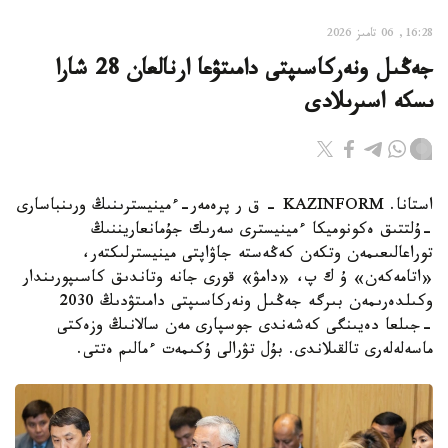
16:28, 06 تامىز 2026
جەڭىل ونەركاسىپتى دامىتۋعا ارنالعان 28 شارا
ىسكە اسىرىلادى
استانا. KAZINFORM - ق ر پرەمەر-ءمينيسترىنىڭ ورىنباسارى
-ۇلتتىق ەكونوميكا ءمينيسترى سەرىك جۇمانعاريننىڭ
توراعالىعىمەن وتكەن كەڭەستە جاۋاپتى مينيسترلىكتەر،
«اتامەكەن» ۇ ك پ، «دامۋ» قورى جانە وتاندىق كاسىپورىندار
وكىلدەرىمەن بىرگە جەڭىل ونەركاسىپتى دامىتۋدىڭ 2030
-جىلعا دەيىنگى كەشەندى جوسپارى مەن سالانىڭ وزەكتى
ماسەلەلەرى تالقىلاندى. بۇل تۋرالى ۇكىمەت ءمالىم ەتتى.