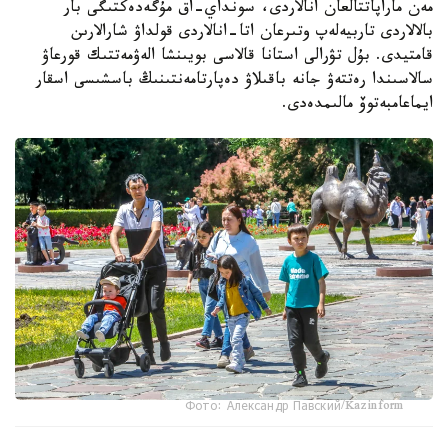
مەن ماراپاتتالعان انالاردى، سونداي-اق مۇگەدەكتىگى بار
بالالاردى تاربيەلەپ وتىرعان اتا-انالاردى قولداۋ شارالارىن
قامتيدى. بۇل تۋرالى استانا قالاسى بويىنشا الەۋمەتتىك قورعاۋ
سالاسىندا رەتتەۋ جانە باقىلاۋ دەپارتامەنتىنىڭ باسشىسى اسقار
ايماعامبەتوۆ مالىمدەدى.
Фото: Александр Павский/Kazinform