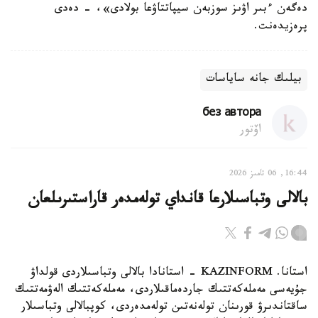
دەگەن ءبىر اۋىز سوزبەن سيپاتتاۋعا بولادى»، - دەدى
پرەزيدەنت.
بيلىك جانە ساياسات
без автора
اۆتور
16:44, 06 تامىز 2026
بالالى وتباسىلارعا قانداي تولەمدەر قاراستىرىلعان
استانا. KAZINFORM - استانادا بالالى وتباسىلاردى قولداۋ
جۇيەسى مەملەكەتتىك جاردەماقىلاردى، مەملەكەتتىك الەۋمەتتىك
ساقتاندىرۋ قورىنان تولەنەتىن تولەمدەردى، كوپبالالى وتباسىلار