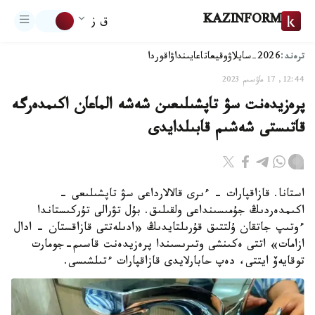
KAZINFORM
ق ز
ترەند:
2026-سايلاۋ
وقيعا
تاعايىنداۋ
اقوردا
12:44, 17 ماۋسىم 2023
پرەزيدەنت سۋ تاپشىلىعىن شەشە الماعان اكىمدەرگە
قاتىستى شەشىم قابىلدايدى
استانا. قازاقپارات - ءىرى قالالارداعى سۋ تاپشىلىعى -
اكىمدەردىڭ جۇمىسىنداعى ولقىلىق. بۇل تۋرالى تۇركىستاندا
ءوتىپ جاتقان ۇلتتىق قۇرىلتايدىڭ «ادىلەتتى قازاقستان - ادال
ازامات» اتتى ەكىنشى وتىرىسىندا پرەزيدەنت قاسىم-جومارت
توقايەۆ ايتتى، دەپ حابارلايدى قازاقپارات ءتىلشىسى.