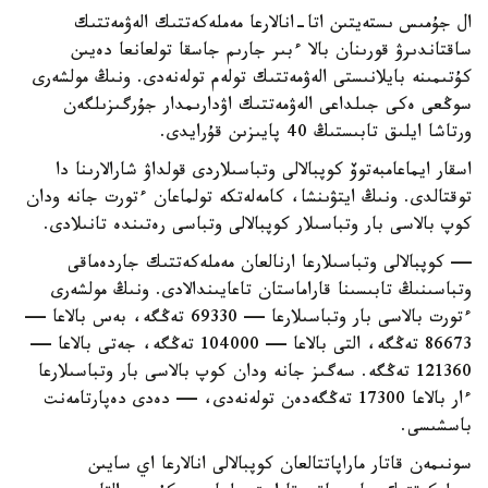
ال جۇمىس ىستەيتىن اتا-انالارعا مەملەكەتتىك الەۋمەتتىك
ساقتاندىرۋ قورىنان بالا ءبىر جارىم جاسقا تولعانعا دەيىن
كۇتىمىنە بايلانىستى الەۋمەتتىك تولەم تولەنەدى. ونىڭ مولشەرى
سوڭعى ەكى جىلداعى الەۋمەتتىك اۋدارىمدار جۇرگىزىلگەن
ورتاشا ايلىق تابىستىڭ 40 پايىزىن قۇرايدى.
اسقار ايماعامبەتوۆ كوپبالالى وتباسىلاردى قولداۋ شارالارىنا دا
توقتالدى. ونىڭ ايتۋىنشا، كامەلەتكە تولماعان ءتورت جانە ودان
كوپ بالاسى بار وتباسىلار كوپبالالى وتباسى رەتىندە تانىلادى.
— كوپبالالى وتباسىلارعا ارنالعان مەملەكەتتىك جاردەماقى
وتباسىنىڭ تابىسىنا قاراماستان تاعايىندالادى. ونىڭ مولشەرى
ءتورت بالاسى بار وتباسىلارعا — 69330 تەڭگە، بەس بالاعا —
86673 تەڭگە، التى بالاعا — 104000 تەڭگە، جەتى بالاعا —
121360 تەڭگە. سەگىز جانە ودان كوپ بالاسى بار وتباسىلارعا
ءار بالاعا 17300 تەڭگەدەن تولەنەدى، — دەدى دەپارتامەنت
باسشىسى.
سونىمەن قاتار ماراپاتتالعان كوپبالالى انالارعا اي سايىن