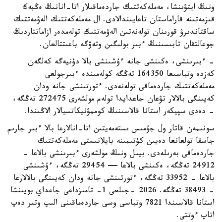
ونىڭ ايتۋىنشا، مەملەكەتتىك جاردەماقىلار اتا-انانىڭ ەڭبەك
قىزمەتىنە قاراماستان تاعايىندالادى. ال مەملەكەتتىك الەۋمەتتىك
ساقتاندىرۋ قورىنان تولەنەتىن الەۋمەتتىك تولەمدەر ازاماتتاردىڭ
جوعالتقان تابىسىنىڭ ءبىر بولىگىن وتەۋگە باعىتتالعان.
- ءبىرىنشى، ەكىنشى جانە ءۇشىنشى بالا دۇنيەگە كەلگەن
كەزدە وتباسىعا 164350 تەڭگە كولەمىندە ءبىرجولعى
مەملەكەتتىك جاردەماقى تولەنەدى. ءتورتىنشى جانە ودان
كەيىنگى بالالار تۋعان جاعدايدا تولەم مولشەرى 272475 تەڭگە،
- دەدى سپيكەر استانا قالاسىنىڭ كوممۋنيكاتسيالار الاڭىندا.
سونىمەن قاتار ول جۇمىس ىستەمەيتىن اتا-انالارعا بالا ءبىر جارىم
جاسقا تولعانعا دەيىن كۇتىمىنە بايلانىستى مەملەكەتتىك
جاردەماقى بەرىلەدى. بيىل ونىڭ مولشەرى ءبىرىنشى بالاعا -
24912 تەڭگە، ەكىنشى بالاعا — 29454 تەڭگە، ءۇشىنشى
بالاعا - 33952 تەڭگە، ءتورتىنشى جانە ودان كەيىنگى بالالارعا
- 38493 تەڭگە. 2026 -جىلعى 1- تامىزداعى جاعداي بويىنشا
استانا قالاسىندا 7821 وتباسى وسى جاردەماقىنى الىپ وتىر دەپ
اتاپ ءوتتى.