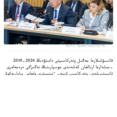
Фото: Правительство РК
قاتىسۋشىلارعا جەڭىل ونەركاسىپتى دامىتۋدىڭ 2026-2030
-جىلدارعا ارنالعان كەشەندى جوسپارىنىڭ نەگىزگى ەرەجەلەرى
تانىستىرىلدى. ونەركاسىپ ۆيسە- ءمينيسترى ولجاس ساپاربەكوۆ
اتاپ وتكەندەي، قۇجات زاڭناما، ساتىپ الۋ تەتىگىن جەتىلدىرۋ،
«كولەڭكەلى» يمپورتقا قارسى ءىس-قيمىل، ينۆەستيتسيا تارتۋ،
وتاندىق برەندتى دامىتۋ مەن كادر دايارلاۋعا ارنالعان 28 ءىس-
شارانى قامتيدى.