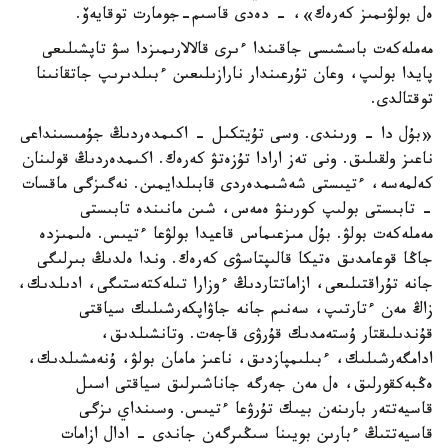
ەل بولۋىمىز كەرەك»، - دەدى قاسىم-جومارت توقايەۆ.
مەملەكەت باسشىسى جاقىندا ءىرى قالالارىمىزدا سۋ تاپشىلىعى
پايدا بولىپ، وعان تۇرعىندار نارازىلىعىن ءبىلدىرىپ جاتقانىنا
توقتالدى.
«بۇل دا - ورىندى. وسى تۇيتكىل - اكىمدەردىڭ جۇمىسىنداعى
ناعىز ولقىلىق. ونى تەز ارادا تۇزەتۋ كەرەك. اكىمدەردىڭ قولىنان
كەلمەسە، ءتيىستى شەشىمدەردى قابىلدايمىن. نەگىزگى ماقسات
- تابىستى بولىپ كورىنۋ ەمەس، شىن مانىندە تابىستى
مەملەكەت بولۋ. بۇل مىزعىماس قاعيدا بولۋعا ءتيىس. ەلىمىزدە
جاڭا قوعامدىق ەتيكا قالىپتاسۋى كەرەك. وندا ەلدىڭ بىرلىگى
جانە تۇراقتىلىعى، ازاماتتاردىڭ ءوزارا تىلەكتەستىگى، ادىلدىك،
زاڭ مەن ءتارتىپ، سەنىم جانە جاۋاپكەرشىلىك سياقتى
قۇندىلىقتار ۇستەمدىك قۇرۋى قاجەت. وتانشىلدىق،
ادامگەرشىلىك، ءبىلىمپازدىق، ناعىز مامان بولۋ، ۇنەمشىلدىك،
ەڭبەكقورلىق، ەل مەن جەرگە جاناشىرلىق سياقتى اسىل
قاسيەتتەر بارىنەن بيىك تۇرۋعا ءتيىس. وسىنداي ىزگى
قاسيەتتىڭ ءبارىن بويىنا سىڭىرگەن جاندى - ادال ازامات