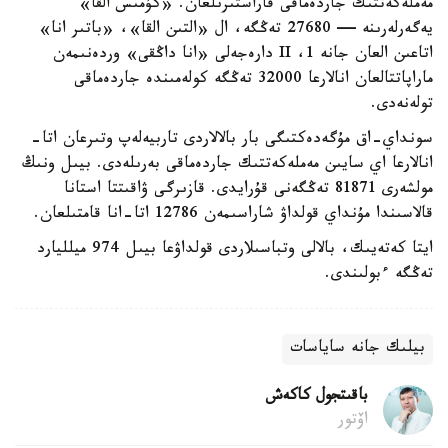
مەملەكەتتىك جاردەماقى قاراستىرىلعان. «كۇمىس القا»
يەگەرلەرىنە — 27680 تەڭگە، ال «التىن القا»، «باتىر انا»
اتاعىن العان جانە 1، II دارەجەلى «انا داڭقى» وردەنىمەن
ماراپاتتالعان انالارعا 32000 تەڭگە كولەمىندە جاردەماقى
تولەنەدى.
سونداي-اق مۇگەدەكتىگى بار بالالاردى تاربيەلەپ وتىرعان اتا-
انالارعا اي سايىن مەملەكەتتىك جاردەماقى بەرىلەدى. بيىل ونىڭ
مولشەرى 81871 تەڭگەنى قۇرايدى. قازىرگى ۋاقىتتا استانا
قالاسىندا مۇنداي قولداۋ شاراسىمەن 12786 اتا-انا قامتىلعان.
ايتا كەتەيىك، بالالى وتباسىلاردى قولداۋعا بيىل 974 ميلليارد
تەڭگە ءبولىندى.
بيلىك جانە ساياسات
باقىتجول كاكەش
اۆتور