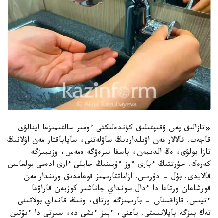
«تازالىق پەن ۇقىپتىلىق كۇندەلىكتى ءومىر سالتىمىزعا اينالۋى
قاجەت. قالالار مەن اۋىلداردىڭ ساۋلەتتى، ساياباقتار مەن اۋلانىڭ
تازا بولۋى، ەڭ الدىمەن، باسقا بىرەۋگە ەمەس، وزىمىزگە
كەرەك. جۇرتتىڭ ءبارى ءوز ءۇيىنىڭ جايلى ءارى ادەمى بولعانىن
قالايدى. بۇل - دۇرىس. ازاماتتارىمىز قوعامدىق ورىندار مەن
قورشاعان ورتاعا دا ءدال سونداي جاناشىر كوزبەن قاراۋعا
ءتيىس. قازاقستان - بارىمىزگە ورتاق، ونىڭ قانداي بولاتىنى
تەك بىزگە بايلانىستى. ياعني، ءبىز ءىشى دە، سىرتى دا ءبۇتىن