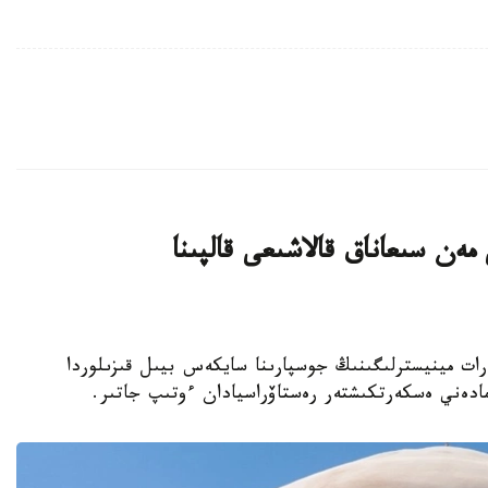
ەن سىعاناق قالاشىعى قالپىنا
نيەت جانە اقپارات مينيسترلىگىنىڭ جوسپارىنا سايكەس بيىل قىزىلوردا
مادەني ەسكەرتكىشتەر رەستاۆراسيادان ءوتىپ جاتىر.