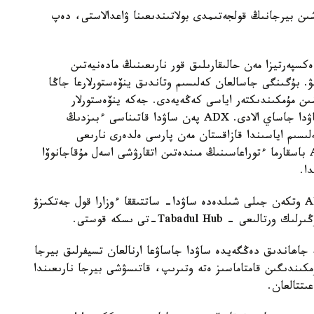
ستورلار ءۇشىن بيرجانىڭ قولجەتىمدى بولاتىندىعىنا ۋاعدالاستى، دەپ
كسپەرتيزا مەن حالىقارىلىق قور نارىعىنىڭ مادەنيەتىن
تۋ. بۇگىنگى جاسالعان كەلىسىم وتاندىق ينۆەستورلارعا جاڭا
شىن مۇمكىندىكتەر اياسى كەڭەيەدى. جەكە ينۆەستورلار
ليتسەنزياسى بار بروكەرلەر ارقىلى ەكى بيرجادا دا ساۋدا جاساي الادى. ADX پەن ساۋدا قاتىناسى ءبىزدىڭ
لىسىم اياسىندا قازاقستان مەن پارسى ەلدەرى نارىعى
اراسىنداعى بايلانىس نىعايا تۇسپەك»، - دەدى AIX باسقارما ءتوراعاسىنىڭ مىندەتىن اتقارۋشى اسەل مۇقاجانوۆا
ۇيىمداستىرۋشىلار ۇسىنعان مالىمەتكە سايكەس، ADX وتكەن جىلى شىلدەدە ساۋدا- ساتتىققا ءوزارا قول جەتكىزۋ
Tabadul Hu-تى ىسكە قوستى.
جانە جاھاندىق دەڭگەيدە ساۋدا جاساۋعا ارنالعان تسيفرلىق بيرجا
ۋدا- ساتتىق مۇمكىندىگىن قامتاماسىز ەتە وتىرىپ، قاتىسۋشى بيرجا نارىعىندا
ىتتالعان.