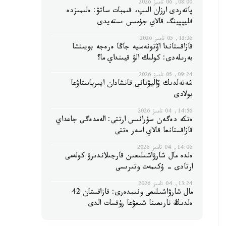
08:00, 06 تامىز 2026
پاتەردى ارزان الىپ، قىمبات ساتۋ: ەلىمىزدە
فليپپينگ قالاي جۇمىس ىستەيدى
13:26, 05 تامىز 2026
قازاقستاندا اۆتونەسيە جاڭا ەرەجە بويىنشا
بەرىلەدى: كولىك الۋ قيىنداي ما؟
09:24, 05 تامىز 2026
شەتەلدىك ۆاليۋتانى قانشادان ايىرباستاۋعا
بولادى
14:56, 04 تامىز 2026
ەتكە دەگەن سۇرانىس ارتتى: الەمدەگى جاعداي
قازاقستانعا قالاي اسەر ەتتى
14:06, 04 تامىز 2026
ەلدە مال شارۋاشىلىعىن قارجىلاندىرۋ كولەمى
ارتادى - ۇكىمەت وتىرىسى
13:24, 04 تامىز 2026
مال شارۋاشىلىعى ونىمدەرى: قازاقستان 42
ەلدىڭ نارىعىنا شىعۋعا رۇقسات الدى