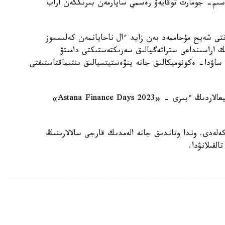
سىم- جومارت توقايەۆ رەسمي ساپارمەن بىرىككەن اراب
ەنتى شەيح مۇحاممەد بەن زايد ءال ناحايانمەن كەلىسسوز
 اراسىنداعى ستراتەگيالىق سەرىكتەستىكتى دامىتۋ
ساۋدا- ەكونوميكالىق جانە ينۆەستيتسيالىق ىنتىماقتاستىقتى
ايتا كەتەيىك، ەلوردادا قارجى سالاسىنداعى ءىرى وقيعالاردىڭ ءبىرى - «Astana Finance Days 2023»
تىرىلىپ كەلەدى. وندا وتاندىق جانە الەمدىك قارجى سالالارىنىڭ
لقىلانۋدا.