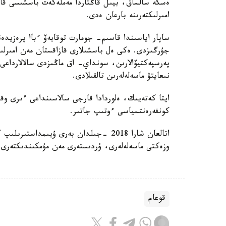
ەسكە سالساق، بيىل قاڭتاردا مەملەكەت باسشىسى قا
امىرلىكتەرىنە بارعان ەدى.
ساپار اياسىندا قاسىم- جومارت توقايەۆ ءباا پرەزيد
جۇرگىزدى. ەكى ەل باسشىلارى قازاقستان مەن امىرلىك
پەرسپەكتيۆالارىن، سونداي- اق ماڭىزدى سالالارداعى 
نىعايتۋ ماسەلەلەرىن تالقىلادى.
كونفەرەنتسياسى ءوتىپ جاتىر.
اتالعان شارا 2018 -جىلدان بەرى ۇيىمداس
وزەكتى ماسەلەلەرى، ۇردىستەرى مەن مۇمكىندىكتەرى تا
قوعام