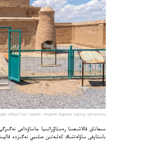
рда облыстық тарихи-мәдени мұраны қорғау орталығы
سىعاناق قالاشىعىنا رەستاۆراتسيا جاساۋداعى نەگىزگ
باستاپقى ساۋلەتتىك كەلبەتىن عىلىمي نەگىزدە قالپىنا