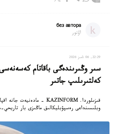
без автора
اۆتور
22:29, 06 تامىز 2026
سىر وڭىرىندەگى باقاتام كەسەنەسى م
كەلتىرىلىپ جاتىر
قىزىلوردا. KAZINFORM - مادە
وبلىسىنداعى رەسپۋبليكالىق ماڭىزى بار تاريحي-