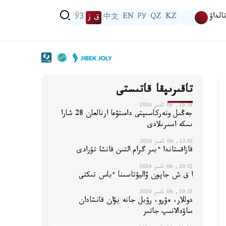
الداۋ
KZ
QZ
РУ
EN
中文
ق ز
ЎЗ
تاقىرىپقا قاتىستى
16:28, 06 تامىز 2026
جەڭىل ونەركاسىپتى دامىتۋعا ارنالعان 28 شارا
ىسكە اسىرىلادى
13:52, 06 تامىز 2026
قازاقستاندا ءبىر گرام التىن قانشا تۇرادى
10:52, 06 تامىز 2026
ا ق ش جاپون ۆاليۋتاسىنا ءباس تىكتى
10:23, 06 تامىز 2026
دوللار، ەۋرو، رۋبل جانە يۋان قانشادان
ساۋدالانىپ جاتىر