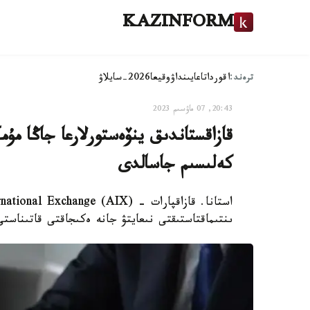
KAZINFORM
ترەند:
اقوردا
تاعايىنداۋ
وقيعا
2026-سايلاۋ
20:43, 07 ماۋسىم 2023
قازاقستاندىق ينۆەستورلارعا جاڭا مۇ
كەلىسىم جاسالدى
ىنتىماقتاستىقتى نىعايتۋ جانە ەكىجاقتى قاتىناست