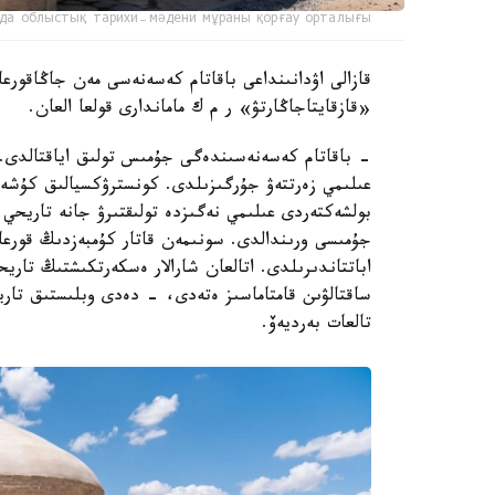
да облыстық тарихи-мәдени мұраны қорғау орталығы
قازالى اۋدانىنداعى باقاتام كەسەنەسى مەن جاڭاقورعان
«قازقايتاجاڭارتۋ» ر م ك ماماندارى قولعا العان.
- باقاتام كەسەنەسىندەگى جۇمىس تولىق اياقتالدى. ر
عىلىمي زەرتتەۋ جۇرگىزىلدى. كونسترۋكسيالىق كۇشەي
بولشەكتەردى عىلىمي نەگىزدە تولىقتىرۋ جانە تاريحي م
جۇمىسى ورىندالدى. سونىمەن قاتار كۇمبەزدىڭ قورعا
اباتتاندىرىلدى. اتالعان شارالار ەسكەرتكىشتىڭ تار
ساقتالۋىن قامتاماسىز ەتەدى، - دەدى وبلىستىق تاري
تالعات بەرديەۆ.