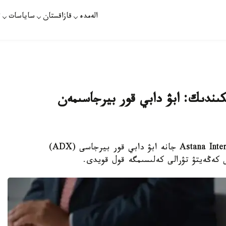
الەمدە
قازاقستان
ساياسات
ت
مكىندىك: ابۋ دابي قور بيرجاسىمەن
استانا. قازاقپارات - Astana International Exchange (AIX) جانە ابۋ دابي قور بيرجاسى (ADX)
ى كەڭەيتۋ تۋرالى كەلىسىمگە قول قويدى.