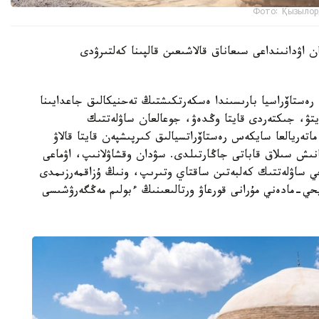
Фото: Қызылор
 اۋدانىنداعى سىعاناق قالاشىعىن قالپىنا كەلتىرۋدى
ەستاۆراسيا بارىسىندا ەسكەرتكىشتىڭ تەحنيكالىق جاعدايىنا
تۋ، جىكتەردى قايتا وڭدەۋ، جوعالعان ساۋلەتتىك
اتەريالعا سايكەس رەستاۆراتسيالىق كىرپىشپەن قايتا قالاۋ
نىش سىلاق قاباتى جاڭارتىلدى. سۋدان وقشاۋلانىپ، اۋماعى
يحي ساۋلەتتىك كەلبەتىن ساقتاي وتىرىپ، ونىڭ ۇزاقمەرزىمدى
حي-مادەني مۇرانى قورعاۋ ورتالىعىنىڭ ءبولىم مەڭگەرۋشىسى