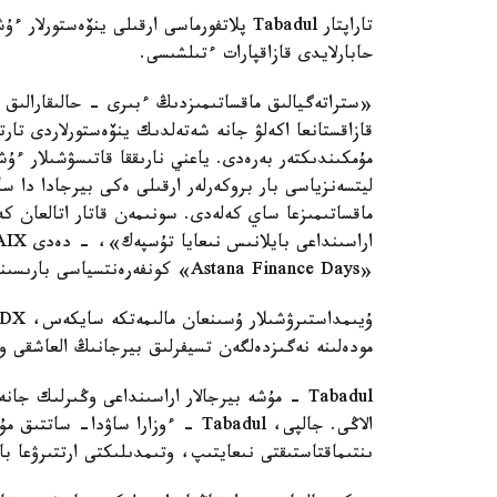
تاراپتار Tabadul پلاتفورماسى ارقىلى ينۆە
حابارلايدى قازاقپارات ءتىلشىسى.
«ستراتەگيالىق ماقساتىمىزدىڭ ءبىرى - حالىقارالىق ە
قازاقستانعا اكەلۋ جانە شەتەلدىك ينۆەستورلاردى تار
مۇمكىندىكتەر بەرەدى. ياعني نارىققا قاتىسۋشىلار ءۇ
ماقساتىمىزعا ساي كەلەدى. سونىمەن قاتار اتالعان كە
«Astana Finance Days» كونفەرەنتسياسى بارىسىندا.
مودەلىنە نەگىزدەلگەن تسيفرلىق بيرجانىڭ العاشقى وڭىرلىك ورتالىعى - b
Tabadul - مۇشە بيرجالار اراسىنداعى وڭىرلىك 
الاڭى. جالپى، Tabadul - ءوزارا سا
ىنتىماقتاستىقتى نىعايتىپ، وتىمدىلىكتى ارتتىرۋعا باع