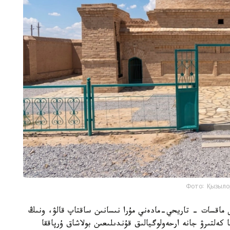
Фото: Қызыло
ى ماقسات - تاريحي-مادەني مۇرا نىسانىن ساقتاپ قالۋ، ونىڭ
 كەلتىرۋ جانە ارحەولوگيالىق قۇندىلىعىن بولاشاق ۇرپاققا