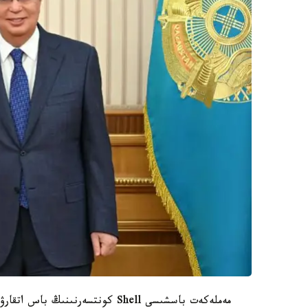
مەملەكەت باسشىسى Shell كونتسەرنىنىڭ باس اتقارۋشى ديرەكتورى ۋاەل ساۋانمەن كەزدەسۋ وتكىزدى.