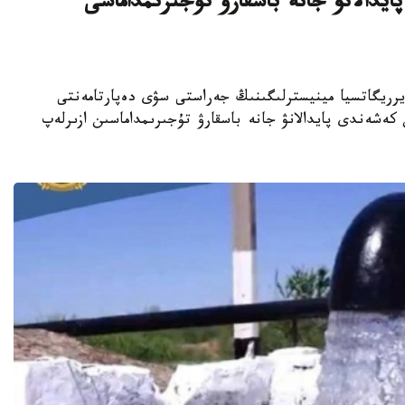
دالانۋ جانە باسقارۋ تۇجىرىمداماسى
تارى جانە يرريگاتسيا مينيسترلىگىنىڭ جەراستى سۋى دەپارتامەنتى
 سۋىن كەشەندى پايدالانۋ جانە باسقارۋ تۇجىرىمداماسىن ازىرلەپ