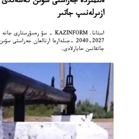
ەلىمىزدە جەراستى سۋىن كەشەندى پاي
ازىرلەنىپ جاتىر
استانا. KAZINFORM - سۋ رەسۋرس
2027-2040 -جىلدارعا ارنالعان جەراستى
جاتقانىن حابارلادى.