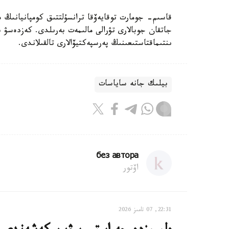
قاسىم- جومارت توقايەۆقا ترانسۇلتتىق كومپانيانىڭ ە
جاتقان جوبالارى تۋرالى مالىمەت بەرىلدى. كەزدەسۋ ب
ىنتىماقتاستىعىنىڭ پەرسپەكتيۆالارى تالقىلاندى.
بيلىك جانە ساياسات
без автора
اۆتور
22:31, 07 تامىز 2026