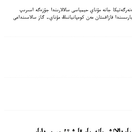
نەرگەتيكا جانە مۇناي حيمياسى سالالارىندا جۇزەگە اسىرىپ
ارىسىندا قازاقستان مەن كومپانيانىڭ مۇناي- گاز سالاسىنداعى