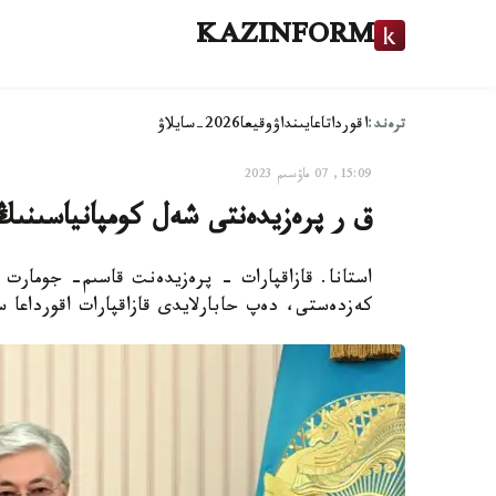
KAZINFORM
ترەند:
اقوردا
تاعايىنداۋ
وقيعا
2026-سايلاۋ
15:09, 07 ماۋسىم 2023
ق ر پرەزيدەنتى شەل كومپانياسىنى
كەزدەستى، دەپ حابارلايدى قازاقپارات اقورداعا 