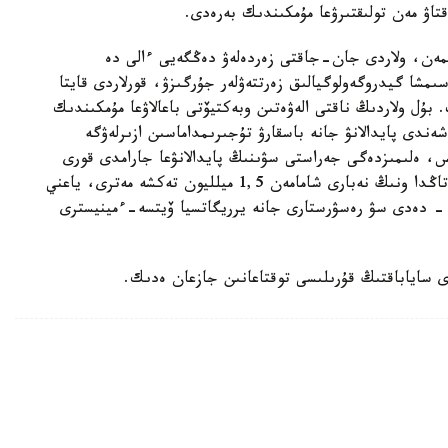
اۋ مەن تولىقتىرۋعا مۇمكىندىك بەرەدى.
مەن، ولاردى جان-جاقتى زەردەلەۋ دەڭگەيى ءالى دە
مشا گيدروگەولوگيالىق زەرتتەۋلەر جۇرگىزۋ، قورلاردى قايتا
. بۇل ولاردىڭ ناقتى الەۋەتىن وبەكتيۆتى باعالاۋعا مۇمكىندىك
ندى پايدالانۋ جانە باسقارۋ تۇجىرىمداماسىن ازىرلەۋگە
، ەلىمىزدەگى جەراستى سۋىنىڭ پايدالانۋعا جارامدى قورى
تاۋلىگىنە 43,2 ميلليون تەكشە مەتر. الايدا قازىرگى تاڭدا ونىڭ نەبارى شامامەن 1,5 ميلليون تەكشە مەترى، ياعني
لانىلىپ وتىر، - دەدى سۋ رەسۋرستارى جانە يرريگاتسيا ۆيتسە-ءمينيسترى
 ساياباقتىڭ قۇرىلىسى توقتاعانىن جازعان ەدىك.