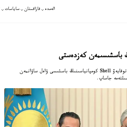
الەمدە
قازاقستان
ساياسات
ت
ڭ باسشىسىمەن كەزدەستى
استانا. قازاقپارات - پرەزيدەنت قاسىم- جومارت توقايەۆ Shell كومپانياسىنىڭ باسشىسى ۋاەل ساۋانمەن
سىلتەمە جاساپ.