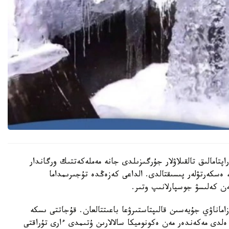
تامالىق تالقىلاۋلار جۇرگىزىلدى جانە مەملەكەتتىك ورگاندار
 ەسكەرتۋلەر پىسىقتالدى. الداعى كەزەڭدە تۇجىرىمداما
ن كەلىسۋ جوسپارلانىپ وتىر.
ماناۋي جۇيەسىن قالىپتاستىرۋعا باعىتتالعان. قۇجاتتى ىسكە
ەلدى مەكەندەر مەن ەكونوميكا سالالارىن ۇتىمدى ءارى تۇراقتى