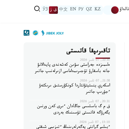
الداۋ
KZ
QZ
РУ
EN
中文
ق ز
ЎЗ
تاقىرىپقا قاتىستى
22:31, 07 تامىز 2026
ەلىمىزدە جەراستى سۋىن كەشەندى پايدالانۋ
جانە باسقارۋ تۇجىرىمداماسى ازىرلەنىپ جاتىر
21:58, 07 تامىز 2026
اسكەري ينستيتۋتتاردا كونكۋرستىق ىرىكتەۋ
ءجۇرىپ جاتىر
20:31, 07 تامىز 2026
ق م گ باسشىسى جاڭادان ءىرى كەن ورنىن
يگەرۋگە قاتىستى تۇسىنىك بەردى
15:10, 07 تامىز 2026
ءبىلىم گرانتى يەگەرلەرىنىڭ ءتىزىمى شىقتى