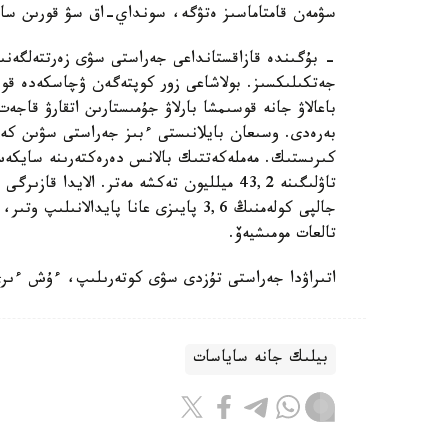
سۋمەن قامتاماسىز ەتۋگە، سونداي-اق سۋ قورىن ساقت
- بۇگىندە قازاقستانداعى جەراستى سۋى زەرتتەلگەنى
جەتكىلىكسىز. بولاشاعى زور كوپتەگەن ۋچاسكەدە قوسى
باعالاۋ جانە قوسىمشا بارلاۋ جۇمىستارىن اتقارۋ قاجەت
بەرەدى. وسىعان بايلانىستى ءبىز جەراستى سۋىن كەشە
كىرىستىك. مەملەكەتتىك بالانس دەرەكتەرىنە سايكەس
جالپى كولەمنىڭ 3,6 پايىزى عانا پايدا
تالعات مومىشيەۆ.
اتىراۋدا جەراستى تۇزدى سۋى كوتەرىلىپ، ءۇش ءىرى
بيلىك جانە ساياسات