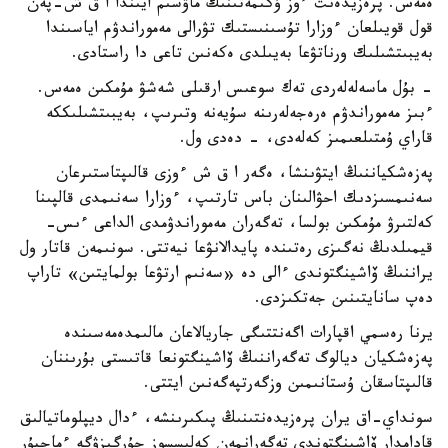
ەمەس. پرەزيدەنت ءوز ۇكىمەتىنىڭ ماۋسىم ايىندا ا ق ش-پەن
قول قويىلعان ءوزارا تۇسىنىستىك تۋرالى مەموراندۋم اياسىندا
بەيبىتشىلىك ورناتۋعا بەيىلدى ەكەنىن تاعى دا راستادى.
- بۇل ماسەلەلەردى تەك سوعىس ارقىلى شەشۋ مۇمكىن ەمەس.
ءبىز مەموراندۋم ەرەجەلەرىنە سۇيەنە وتىرىپ، بەيبىتشىلىككە
قاراي ۇمتىلعىمىز كەلەدى، - دەدى ول.
پەزەشكياننىڭ ايتۋىنشا، ەگەر ا ق ش ءوزى قالىپتاستىرعان
سەنىمسىزدىك احۋالىنان باس تارتىپ، ءوزارا سەنىمدى قالپىنا
كەلتىرۋ مۇمكىن بولسا، تەگەران مەموراندۋمدى الداعى ءىس-
قيمىلدىڭ نەگىزى رەتىندە پايدالانۋعا نيەتتى. سونىمەن قاتار ول
يراننىڭ ۆاشينگتوندى ءالى دە «سەنىم ارتۋعا بولمايتىن» تاراپ
دەپ سانايتىنىن جەتكىزدى.
يرنا رەسمي اقپارات اگەنتتىگى جاريالاعان مالىمدەمەسىندە
پەزەشكيان ديالوگ تەگەراننىڭ ۆاشينگتونعا قاتىستى بۇرىننان
قالىپتاسقان ۇستانىمىن وزگەرتپەگەنىن ايتتى.
سونداي-اق يران پرەزيدەنتىنىڭ پىكىرىنشە، ءدال ديپلوماتيالىق
قادامدار ۆاشينگتوندى تەگەرانمەن كەلىسسوز جۇرگىزۋگە ءماجبۇر