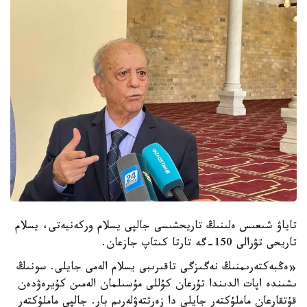
تاياۋ شىعىس ەلىنىڭ تاريحشىسى جالپى يسلام وركەنيەتى، يسلام
تاريحى تۋرالى 150-گە تارتا كىتاپ جازعان.
«ەڭبەكتەرىمنىڭ نەگىزگى تاقىرىبى يسلام الەمى جايلى. سونىڭ
ىشىندە اپات الدىندا تۇرعان كۇللى مۇسىلمان الەمىن كۇيرەۋدەن
قۇتقارعان ماملۇكتەر جايلى دا زەرتتەۋلەرىم بار. جالپى ماملۇكتەر