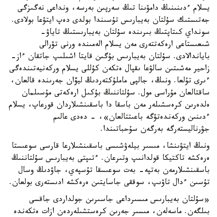
يسلام ءدىنىنىڭ دامۋىنا تىڭ سەرپىن بەرسە، ونداعى نەگىزگى
جەتىستىك سۇلتان بەيبارىس تۇسىندا بولدى دەپ ايتۋعا بولادى.
سونداي كىتاپتىڭ بىرىندە سۇلتان بەيبارىستىڭ تاياۋ-
شىعىستاعى ارەكەتتەرى مەن يسلام الەمىندە ورنى تۋرالى
باياندالادى. سۇلتان بەيبارىس بۇگىن قايتا اشىلىپ جاتقان ءاز-
زاحير مەشىتىن سالۋعا ىقپال ەتكەن كۇللى يسلام وركەنيەتىندەگى
ءىرى تۇلعا. ونىڭ، جالپى ماملۇكتەردىڭ ليۆان جەرىندە قالعان،
ساقتالعان مۇراسى مول. سۇلتاننىڭ بۇكىل ارەكەتى مۇسىلمان
ەلدەرىن كرەسشىلەر مەن باسقا دا باسقىنشىلاردان قورعاپ، يسلام
ءدىنىن وركەندەتۋگە باعىتتالعان»، - دەدى عالىم
جۋرناليستەرگە بەرگەن سۇحباتىندا.
ونىڭ ايتۋىنشا، مىسىر بيلەۋشىسى باسقىنشىلارعا قارسى سوعىستا
ەرەكشە تاكتيكا قولدانىپ وتىرعان. ءتىپتى بەيبارىس سۇلتاننىڭ
باسقىنشىلارمەن بەتپە- بەت سوعىسقا تۇسپەي، جاۋدىڭ وسال
تۇسىن ءدال تاۋىپ، سوققى جاسايتىن ەرەكشە ادىستەرى بولعان.
«سۇلتان بەيبارىس مىسىرداعى جاسىرىن جولداردى جاقسى
بىلگەن. ماسەلەن، مىسىر جەرىن كرەستشىلەردەن ازات ەتكەندە