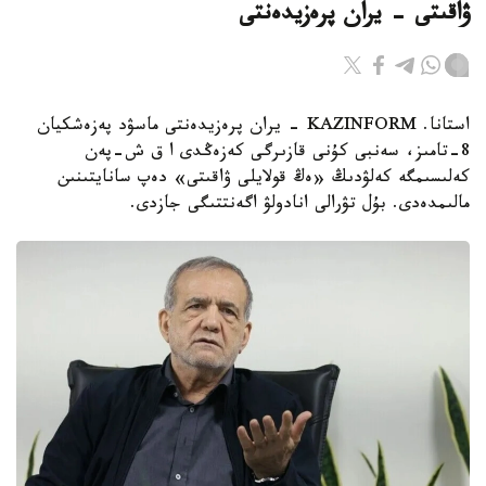
ۋاقىتى - يران پرەزيدەنتى
استانا. KAZINFORM - يران پرەزيدەنتى ماسۋد پەزەشكيان
8-تامىز، سەنبى كۇنى قازىرگى كەزەڭدى ا ق ش-پەن
كەلىسىمگە كەلۋدىڭ «ەڭ قولايلى ۋاقىتى» دەپ سانايتىنىن
مالىمدەدى. بۇل تۋرالى انادولۋ اگەنتتىگى جازدى.