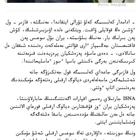
Фото: Анадолу
- ادامدار كەلىسىمگە كەلۋ تۋرالى ايتقاندا، مەنىڭشە، قازىر - ول
ءۇشىن ەڭ قولايلى ۋاقىت. ويتكەنى ەلدە اۋىزبىرشىلىك، كۇش
پەن بىرلىك بار. مەنىڭ بىلۋىمشە، يران بۇل سوعىس پەن
قاقتىعىستان جەڭىمپاز ءارى قۋاتتى مەملەكەت رەتىندە شىققان ەل
سانالادى، - دەدى ماسۋد پەزەشكيان پرەزيدەنت قىزمەتىنە
كىرىسكەننەن بەرگى ەكىنشى باسپا ءسوز ءماسليحاتىندا.
ول قازىرگى جاعداي كەلىسىمگە قول جەتكىزۋگە جانە
شەشىلمەگەن ماسەلەلەردى ديالوگ ارقىلى رەتتەۋگە مۇمكىندىك
بەرەتىنىن اتاپ ءوتتى.
ISNA جارتىلاي رەسمي اقپارات اگەنتتىگىنىڭ حابارلاۋىنشا،
پەزەشكيان يران ءوز قۇقىقتارىن ديالوگ ارقىلى قورعاي الاتىنىن
جانە ەل مەن حالىقتىڭ مۇددەسىنەن باسقا ەشتەڭەگە
ۇمتىلمايتىنىن ايتتى.
ونىڭ سوزىنشە، داۋلاردى تەك سوعىس ارقىلى شەشۋ مۇمكىن