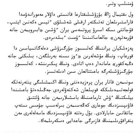
ۇمتىلىپ وتىر.
ول ىقتيمال زاڭ بۇزۋشىلىقتارعا قاتىستى داۋلار مەموراندۋمدا
قاراستىرىلعان تەتىكتەر ارقىلى شەشىلۋى ءتيىس ەكەنىن ايتىپ،
قۇجاتتى ىسكە اسىرۋ پروتسەسى يران ءۇشىن «ابىرويمەن جانە
قۇرمەتپەن» جالعاساتىنىنا ءۇمىت ءبىلدىردى.
پەزەشكيان يراننىڭ كەلىسسوز جۇرگىزۋشى دەلەگاتسياسىن دا
قورعاپ، ونىڭ مۇشەلەرىن «ءوز ىسىنە بەرىلگەن، بىلىكتى جانە
ەڭبەكقور» ماماندار دەپ اتادى. ونىڭ پىكىرىنشە، كەلىسسوز
جۇرگىزۋشىلەرگە باعىتتالعان سىن ادىلەتسىز.
سونىمەن قاتار يران پرەزيدەنتى ونىڭ اكىمشىلىگى ينتەرنەتكە
قولجەتىمدىلىككە قويىلعان شەكتەۋلەردى جەڭىلدەتۋ باعىتىندا
بيلىكتىڭ ءۇش تارماعىنىڭ باسشىلارىمەن جانە ۇلتتىق
قاۋىپسىزدىك جوعارى كەڭەسىمەن بىرلەسىپ جۇمىس ىستەپ
جاتقانىن حابارلادى. بۇل رەتتە قاۋىپسىزدىك ماسەلەلەرى مەن
ينفراقۇرىلىمنىڭ قازىرگى جاعدايى ەسكەرىلمەك.