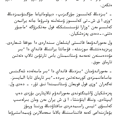
ەتكەن.
- ءبىزدىڭ كەلىسسوز جۇرگىزىپ، ديپلوماتياعا جۇگىنۋىمىزدىڭ
ءوزى ا ق ش-تى كەلىسسوز ۇستەلىنە وتىرۋعا جانە يرانمەن
كەلىسىم مەن ءوزارا تۇسىنىستىككە قول جەتكىزۋگە ءماجبۇر
ەتتى،-دەدى پەزەشكيان.
ول مەموراندۋمعا قاتىستى ايتىلعان سىنداردى دا جوققا شىعاردى.
پرەزيدەنتتىڭ سوزىنشە، قۇجاتتا يراننىڭ قانداي دا ءبىر
مۇددەسىنەن نەمەسە ۇستانىمىنان باس تارتۋىن تالاپ ەتەتىن
تارماق جوق.
- مەموراندۋمنان ءبىزدىڭ قانداي دا ءبىر ماسەلەدە شەگىنىس
جاساعانىمىزدى كورسەتەتىن بىردە-ءبىر تارماق تابا المايسىز.
تەگەران ءوزى قول قويعان ۇستانىمىندا نىق تۇر، - دەدى ول.
پەزەشكيان ۆاشينگتوندى مەموراندۋم تالاپتارىن بۇزدى دەپ
ايىپتادى. ونىڭ ايتۋىنشا، ا ق ش يران مەن ومان بىرلەسىپ
كەلىسۋى ءتيىس راسىمدەردى ساقتاۋدىڭ ورنىنا ورمۋز
بۇعازىنداعى كەمە قاتىناسىنىڭ بالاما سحەمالارىن ۇيىمداستىرۋعا