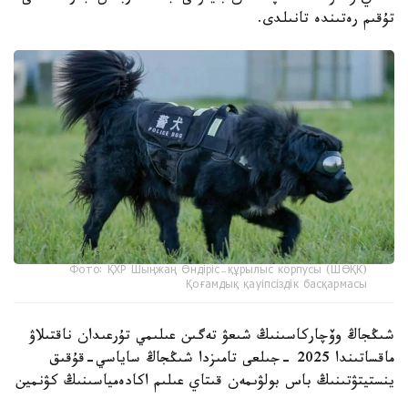
تۇقىم رەتىندە تانىلدى.
Фото: ҚХР Шыңжаң Өндіріс-құрылыс корпусы (ШӨҚК)
Қоғамдық қауіпсіздік басқармасы
شىڭجاڭ وۆچاركاسىنىڭ شىعۋ تەگىن عىلىمي تۇرعىدان ناقتىلاۋ
ماقساتىندا 2025 -جىلعى تامىزدا شىڭجاڭ ساياسي-قۇقىق
ينستيتۋتىنىڭ باس بولۋىمەن قىتاي عىلىم اكادەمياسىنىڭ كۋنمين
زوولوگيا ينستيتۋتى جانە شوقك قىزمەتتىك يتتەر ورتالىعى