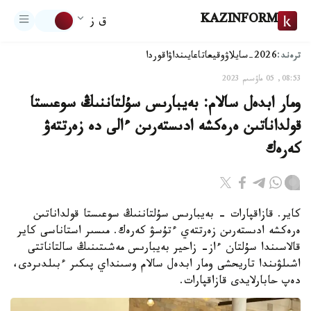
KAZINFORM
ق ز
ترەند:
2026-سايلاۋ
وقيعا
تاعايىنداۋ
اقوردا
08:53, 05 ماۋسىم 2023
ومار ابدەل سالام: بەيبارىس سۇلتاننىڭ سوعىستا
قولداناتىن ەرەكشە ادىستەرىن ءالى دە زەرتتەۋ
كەرەك
كاير. قازاقپارات - بەيبارىس سۇلتاننىڭ سوعىستا قولداناتىن
ەرەكشە ادىستەرىن زەرتتەي ءتۇسۋ كەرەك. مىسىر استاناسى كاير
قالاسىندا سۇلتان ءاز- زاحير بەيبارىس مەشىتىنىڭ سالتاناتتى
اشىلۋىندا تاريحشى ومار ابدەل سالام وسىنداي پىكىر ءبىلدىردى،
دەپ حابارلايدى قازاقپارات.