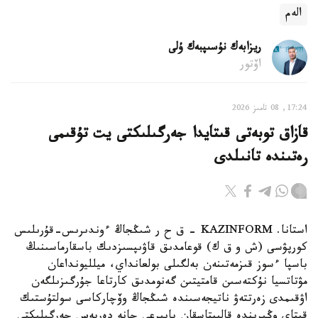
الەم
ريزابەك نۇسىپبەك ۇلى
اۆتور
17:24, 08 تامىز 2026
قازاق توبەتى قىتايدا جەرگىلىكتى يت تۇقىمى
رەتىندە تانىلدى
استانا. KAZINFORM – ق ح ر شىڭجاڭ ءوندىرىس-قۇرىلىس
كورپۋسى (ش و ق ك) قوعامدىق قاۋىپسىزدىك باسقارماسىنىڭ
باسپا ءسوز قىزمەتىنەن بەلگىلى بولعانداي، ميلليونداعان
مۋتاتسيا نۇكتەسىن قامتيتىن گەنومدىق كارتاعا جۇرگىزىلگەن
اۋقىمدى زەرتتەۋ ناتيجەسىندە شىڭجاڭ وۆچاركاسى سولتۇستىك
قىتاي وڭىرىندە قالىپتاسقان بايىرعى جانە دەربەس جەرگىلىكتى