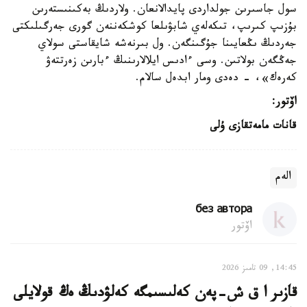
سول جاسىرىن جولداردى پايدالانعان. ولاردىڭ بەكىنىستەرىن
بۇزىپ كىرىپ، تىكەلەي شابۋىلعا كوشكەننەن گورى جەرگىلىكتى
جەردىڭ ىڭعايىنا جۇگىنگەن. ول بىرنەشە شايقاستى سولاي
جەڭگەن بولاتىن. وسى ءادىس ايلالارىنىڭ ءبارىن زەرتتەۋ
كەرەك»، - دەدى ومار ابدەل سالام.
اۆتور:
قانات مامەتقازى ۇلى
الەم
без автора
اۆتور
14:45, 09 تامىز 2026
قازىر ا ق ش-پەن كەلىسىمگە كەلۋدىڭ ەڭ قولايلى