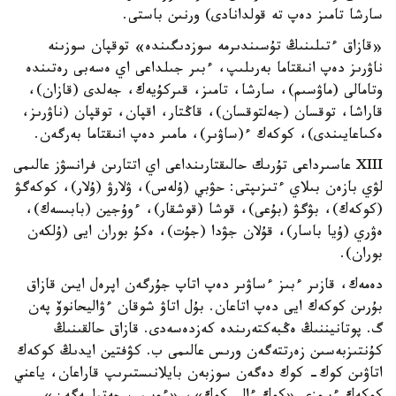
سارشا تامىز دەپ تە قولدانادى) ورنىن باستى.
«قازاق ءتىلىنىڭ تۇسىندىرمە سوزدىگىندە» توقپان سوزىنە
ناۋرىز دەپ انىقتاما بەرىلىپ، ءبىر جىلداعى اي ەسەبى رەتىندە
وتامالى (ماۋسىم)، سارشا، تامىز، قىركۇيەك، جەلدى (قازان)،
قاراشا، توقسان (جەلتوقسان)، قاڭتار، اقپان، توقپان (ناۋرىز،
ەكىاعايىندى)، كوكەك ء(ساۋىر)، مامىر دەپ انىقتاما بەرگەن.
XIII عاسىرداعى تۇرىك حالىقتارىنداعى اي اتتارىن فرانسۋز عالىمى
لۋي بازەن بىلاي ءتىزىپتى: حۋبي (ۇلەس)، ۋلارۋ (ۇلار)، كوكەگۋ
(كوكەك)، بۋگۋ (بۇعى)، قوشا (قوشقار)، ءوۇجين (بابىسەك)،
ەۋري (ۇيا باسار)، قۇلان جۋدا (جۇت)، ەكۇ بوران ايى (ۇلكەن
بوران).
دەمەك، قازىر ءبىز ءساۋىر دەپ اتاپ جۇرگەن اپرەل ايىن قازاق
بۇرىن كوكەك ايى دەپ اتاعان. بۇل اتاۋ شوقان ءۋاليحانوۆ پەن
گ. پوتانيننىڭ ەڭبەكتەرىندە كەزدەسەدى. قازاق حالقىنىڭ
كۇنتىزبەسىن زەرتتەگەن ورىس عالىمى ب. كۋفتين ايدىڭ كوكەك
اتاۋىن كوك- كوك دەگەن سوزبەن بايلانىستىرىپ قاراعان، ياعني