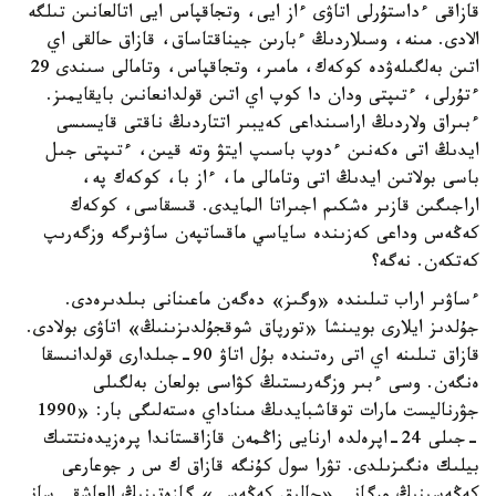
قازاقى ءداستۇرلى اتاۋى ءاز ايى، وتجاقپاس ايى اتالعانىن تىلگە
الادى. مىنە، وسىلاردىڭ ءبارىن جيناقتاساق، قازاق حالقى اي
اتىن بەلگىلەۋدە كوكەك، مامىر، وتجاقپاس، وتامالى سىندى 29
ءتۇرلى، ءتىپتى ودان دا كوپ اي اتىن قولدانعانىن بايقايمىز.
ءبىراق ولاردىڭ اراسىنداعى كەيبىر اتتاردىڭ ناقتى قايسىسى
ايدىڭ اتى ەكەنىن ءدوپ باسىپ ايتۋ وتە قيىن، ءتىپتى جىل
باسى بولاتىن ايدىڭ اتى وتامالى ما، ءاز با، كوكەك پە،
اراجىگىن قازىر ەشكىم اجىراتا المايدى. قىسقاسى، كوكەك
كەڭەس وداعى كەزىندە ساياسي ماقساتپەن ساۋىرگە وزگەرىپ
كەتكەن. نەگە؟
ءساۋىر اراب تىلىندە «وگىز» دەگەن ماعىنانى بىلدىرەدى.
جۇلدىز ايلارى بويىنشا «تورپاق شوقجۇلدىزىنىڭ» اتاۋى بولادى.
قازاق تىلىنە اي اتى رەتىندە بۇل اتاۋ 90-جىلدارى قولدانىسقا
ەنگەن. وسى ءبىر وزگەرىستىڭ كۋاسى بولعان بەلگىلى
جۋرناليست مارات توقاشبايدىڭ مىناداي ەستەلىگى بار: «1990
-جىلى 24-اپرەلدە ارنايى زاڭمەن قازاقستاندا پرەزيدەنتتىك
بيلىك ەنگىزىلدى. تۋرا سول كۇنگە قازاق ك س ر جوعارعى