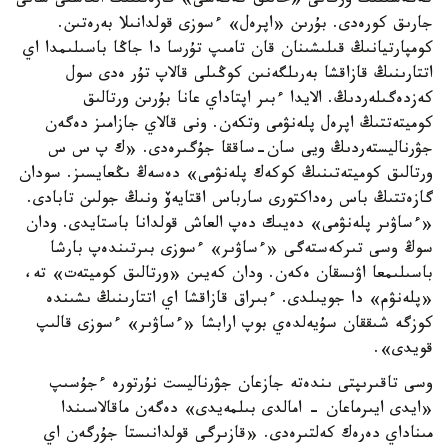
كەڭەسىنىڭ ورگانى «حالىق كەڭەسى» گازەتىنىڭ العاشقى سانى
جارىق كورەدى. بۇرىن «اپرەل» ءسوزى قولدانىلا بەرەتىن.
كومپارتيانىڭ قىلىشىنان قان تامىپ تۇرسا دا جاڭا باسىلىمدا اي
اتتارىنىڭ قازاقشا بەرىلگەنىن كوڭىلى قالاپ تۇر ەدى سول
كەزدەگىلەردىڭ. الايدا ءبىر اپتاداي عانا بۇرىن ورتالىق
كوميتەتتىڭ اپرەل پلەنۋمى وتكەن. ونى قالاي جازامىز دەگەن
جۋرناليستەردىڭ ويى سان-ساققا جۇگىرەدى. «ك پ س س
ورتالىق كوميتەتىنىڭ كوكەك پلەنۋمى» دەسەڭ ىڭعايسىز. سودان
گازەتتىڭ باس رەداكتورى سارباس اقتايەۆ ونىڭ جولىن تابادى.
«ءساۋىر پلەنۋمى» دەيىك دەپ العاش قولدانا باستايدى. ودان
سوڭ وسى تىركەستەگى «ءساۋىر» ءسوزى بىرتىندەپ بارشا
باسىلىمعا اۋىسقان ەكەن. ودان كەيىن «ورتالىق كوميتەت» تە،
«پلەنۋم» دا جويىلدى. ءبىراق قازاقشا اي اتتارىنىڭ ىشىندە
كوزگە شىققان سۇيەلدەي بوپ ارابشا «ءساۋىر» ءسوزى قالىپ
قويدى».
وسى تاقىرىپتى ىندەتە جازعان جۋرناليست نۇرتورە ءجۇسىپ
«ايدى ايىرماعان - امالدى بىلمەيدى» دەگەن ماقالاسىندا
مىناداي دەرەك كەلتىرەدى. «قازىرگى قولدانىستا جۇرگەن اي