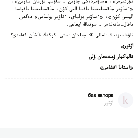
دۇركىرەر»، «ساۋىردەگى جاۋىن - ساۋىپ تۇرعان ساۋىن»،
«ءساۋىر جاقسىلىعىنا باقسا التى كۇن، جاقسىلىعىنا باقپاسا
الپىس كۇن»، «ءساۋىر بولماي، ءتاۋىر بولماس» دەگەن
ماقال-ماتەلدەر - سونىڭ ايعاعى.
تاۋەلسىزدىك العالى 30 جىلدان استى. كوكەك قاشان كەلەدى؟
اۆتورى
قالياكبار ۇسەمحان ۇلى
«استانا اقشامى»
без автора
اۆتور