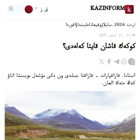
KAZINFORM
ق ز
ترەند:
2026-سايلاۋ
وقيعا
تاعايىنداۋ
اقوردا
11:08, 11 ءساۋىر 2023
كوكەك قاشان قايتا كەلەدى؟
استانا. قازاقپارات - قازاقتا جىلدى ون ەكى مۇشەل بويىنشا اتاۋ
كەڭ ەتەك العان.