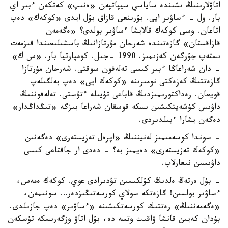
اتاۋلارىنىڭ ىشىندە ساياسي سيپاتپەن «ەنىپ» كەتكەن ءبىر اي
بار. ول - ءساۋىر ايى. بۇرىنعى قازاق بۇل ايدى «كوكەك» دەپ
اتاعان. وسى كوكەك قالايشا ءساۋىر بولدى؟ «ەگەمەن
قازاقستان» گازەتىندە شەرحان مۇرتازانىڭ باسشىلىعىندا قىزمەت
ىستەپ جۇرگەن كەزىمىز. 1990 -جىل. كومپارتيا بار. «س ك»
- دان شەراعاڭا ءبىر كىسى تەلەفون سوقتى. شەرحان مۇرتازا
گازەتتىڭ كەزەكتى نومىرىنە «كوكەك ايى» دەپ بەلگىلەپ
قويعان. رەداكتورىمىزدىڭ قاباعى تۇيىلە ءتۇستى. تەلەفوننىڭ
داۋىس كۇشەيتكىشىن ىسكە قوسقان شەراعا بىزگە «تىڭداڭدار»
دەگەن يشارا ءبىلدىردى.
- سوندا كوسەمىمىز لەنيننىڭ «اپرەل تەزيستەرى» دەگەنىن
«كوكەك تەزيستەرى» دەيمىز بە؟ - دەدى ار جاقتاعى كىسى
داۋىسىن نىعارلاپ.
- بۇل ەرتەڭ ەلدىڭ كۇلكىسىن تۋدىرادى عوي. كوكەك ەمەس،
ءساۋىر بولسىن! گازەتكە سولاي كورسەتىڭىزدەر… سونىمەن،
«ەگەمەننىڭ» رەتتىك كورسەتكىشىنە «ءساۋىر» دەپ جازىلدى.
بۇدان كەيىن قانشا ۋاقىت وتسە دە، بۇل اتاۋ وزگەرىسكە تۇسكەن