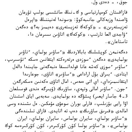
جوق، - دەدى ول.
قازاقستان كومپارتياسى و ك-نىڭ حاتشىسى بولىپ تۇرعان
ۋاعىندا وزبەكالى جانىبەكوۆ: «سوندا لەنيننىڭ «اپرەل
تەزيستەرىن» - «كوكەك تەزيستەرى» دەيمىز بە؟» دەگەن
ءۋاجدى العا تارتىپ، «كوكەك» اتاۋىن ىسىرعان دا،
تاستاعان».
دەگەنمەن كوپشىلىك بابالاردىڭ «ءساۋىر بولماي، ءتاۋىر
بولمايدى» دەگەن ءسوزدى ەرتەرەكتە ايتقانىن ەسكە ءتۇسىرىپ،
ءساۋىر ءسوزى كەشە عانا قولدانىسقا ەنبەگەنى جايىندا دالەل
ايتادى. ءبىراق بۇل اراداعى «ءساۋىر» اتاۋى، جوعارىدا
ايتقانىمىزداي، اي اتى ەمەس، امال اتاۋى ەكەنىن ەسكەرگەن
ءجون. ءساۋىر امالى وتپەي، ساۋرىك (ۇيىرگە ەندى قوسىلعان
3-4 جاسار ايعىر) پىشۋگە دە بولمايدى. سەبەبى اياق استىنان
اۋا رايى بۇزىلىپ، قارلى بوران سوعۋى مۇمكىن. ەل ىشىندە وسى
امالدى «قىرىق ساۋرىك» دەپ تە اتايدى. قازاق تىلىندەگى
«ءساۋىر بولماي، سايران بولماس، سايران بولماي، ايران
بولماس»، «ءساۋىر بولسا كۇن كۇركىرەر، كۇن كۇركىرەسە كوك