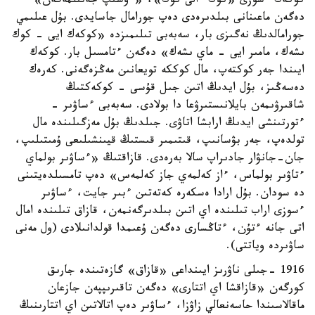
كوكەك ءسوزى «كوك ءالى كوك»، «ءوسىپ جەتىلمەگەن»
دەگەن ماعىنانى بىلدىرەدى دەپ جورامال جاسايدى. بۇل عىلىمي
جورامالدىڭ نەگىزى بار، سەبەبى تىلىمىزدە «كوكەك ايى - كوك
ىشەك، مامىر ايى - ماي ىشەك» دەگەن ءتامسىل بار. كوكەك
ايىندا جەر كوكتەپ، مال كوككە تويعانىن مەڭزەگەنى. كەرەك
دەسەڭىز، بۇل ايدىڭ اتىن جىل قۇسى - كوكەكتىڭ
شاقىرۋىمەن بايلانىستىرۋعا دا بولادى. سەبەبى ءساۋىر -
ءتورتىنشى ايدىڭ ارابشا اتاۋى. جىلدىڭ بۇل مەزگىلىندە مال
تولدەپ، جەر بۋسانىپ، قىتىمىر قىستىڭ قيىنشىلىعى ۇمىتىلىپ،
جان-جانۋار جادىراپ سالا بەرەدى. قازاقتىڭ «ءساۋىر بولماي
ءتاۋىر بولماس، ءاز كەلمەي جاز كەلمەس» دەپ تامسىلدەيتىنى
دە سودان. بۇل ارادا ەسكەرە كەتەتىن ءبىر جايت، ءساۋىر
ءسوزى اراب تىلىندە اي اتىن بىلدىرگەنمەن، قازاق تىلىندە امال
اتى جانە ءتۇن، ءتاڭسارى دەگەن ۇعىمدا قولدانىلادى (ول مەنى
ساۋىردە وياتتى).
1916 -جىلى ناۋرىز ايىنداعى «قازاق» گازەتىندە جارىق
كورگەن «قازاقشا اي اتتارى» دەگەن تاقىرىپپەن جازعان
ماقالاسىندا حاسەنعالي زاۋزا، ءساۋىر دەپ اتالاتىن اي اتتارىنىڭ