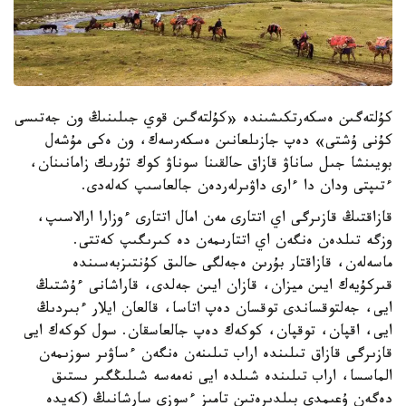
كۇلتەگىن ەسكەرتكىشىندە «كۇلتەگىن قوي جىلىنىڭ ون جەتىسى
كۇنى ۇشتى» دەپ جازىلعانىن ەسكەرسەك، ون ەكى مۇشەل
بويىنشا جىل ساناۋ قازاق حالقىنا سوناۋ كوك تۇرىك زامانىنان،
ءتىپتى ودان دا ءارى داۋىرلەردەن جالعاسىپ كەلەدى.
قازاقتىڭ قازىرگى اي اتتارى مەن امال اتتارى ءوزارا ارالاسىپ،
وزگە تىلدەن ەنگەن اي اتتارىمەن دە كىرىگىپ كەتتى.
ماسەلەن، قازاقتار بۇرىن ەجەلگى حالىق كۇنتىزبەسىندە
قىركۇيەك ايىن ميزان، قازان ايىن جەلدى، قاراشانى ءۇشتىڭ
ايى، جەلتوقساندى توقسان دەپ اتاسا، قالعان ايلار ءبىردىڭ
ايى، اقپان، توقپان، كوكەك دەپ جالعاسقان. سول كوكەك ايى
قازىرگى قازاق تىلىندە اراب تىلىنەن ەنگەن ءساۋىر سوزىمەن
الماسسا، اراب تىلىندە شىلدە ايى نەمەسە شىلىڭگىر ىستىق
دەگەن ۇعىمدى بىلدىرەتىن تامىز ءسوزى سارشانىڭ (كەيدە