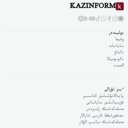
KAZINFORM
بوليمدەر
وقيعا
ساياسات
تالداۋ
ەكونوميكا
الەمدە
ءبىز تۋرالى
پايدالانۋشىلىق كەلىسىم
قۇپىيالىلىق ساياساتى
مەملەكەتتىك رامىزدەر
جەمقورلىققا قارسى شارالار
مەملەكەتتىك ساتىپ الۋلار