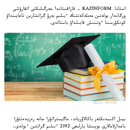
استانا. KAZINFORM - قازاقستاندا جەرگىلىكتى اتقارۋشى
ورگاندار بولەتىن مەملەكەتتىك ءبىلىم بەرۋ گرانتتارىن تاعايىنداۋ
كونكۋرسىنا ءوتىنىش قابىلداۋ باستالدى.
Фото: Gov.kz
بيىل اكىمدىكتەر باكالاۆريات، ماگيستراتۋرا جانە رەزيدەنتۋرا
باعدارلامالارى بويىنشا بارلىعى 2392 ءبىلىم گرانتىن ءبولدى،