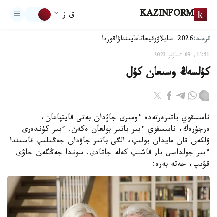
KAZINFORM
ق ز
ترەند:
2026-سايلاۋ
وقيعا
تاعايىنداۋ
اقوردا
13:51, 09 ءساۋىر 2023
كۇلسەڭ وسىعان كۇل
نامىسقوي باتىرەرتەدە ءومىرى جاۋدان بەتى قايتپاعان،
ەرجۇرەك، نامىسقوي ءبىر باتىر بولعان ەكەن. ءبىر كۇندەرى
ۇلكەن قان مايدان بولىپ، الگى باتىر جاۋدان جەڭىلىپ قاسىندا
ءبىر جولداسى بار قاشىپ كەلە جاتادى. سوندا جەڭگەن جاۋى
قۋىپ، جەتە بەرە: