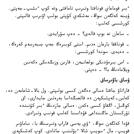
ءبىر قوماعاي قوناقتا وتىرىپ تاماقتى وتە كوپ ءىشىپ-جەپتى.
ۇيىنە كەلگەن سوڭ، مەشكەي كۇپتى بولىپ اۋىرىپ قالىپتى.
كورشىسى كەلىپ:
- ساعان نە بوپ قالدى؟ - دەپ سۇرايدى.
- قوناققا بارعان ەدىم. استى كوبىرەك جەپ جىبەرسەم كەرەك،
- دەيدى. سوندا كورشىسى:
- اس بىرەۋدىكى بولعانمەن، قارىن وزىڭدىكى ەكەنىن
ويلامادىڭ با؟ - دەپتى.
ۇساق باۋىرساق
قاراتاۋ جاقتا ەسالى دەگەن كىسى بولىپتى. ول بالا-شاعامەن دە،
كەلىن-كەپشىكپەن دە قالجىڭداسا بەرەتىن جايدارى، اق
كوڭىل، اڭقاۋ كىسى ەكەن. ەسالى جازدىڭ ءبىر كۇنىندە
تۇركىستان ماڭىنداعى قۇداسىنا كەلىپ قونىپ وتىرادى.
قۇدا كەلگەن سوڭ، ءۇي يەسى قاراپ وتىرسىڭ با، ساماۋىر
قويىپ، مال ءسويىپ شالا ءبۇلىنىپ جاتادى. كوپ كەشىكپەي