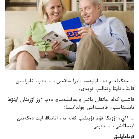
- جەڭىلدىم دە، ايتپەسە نايزا سالامىن، - دەپ، نايزاسىن
قايتا-قايتا وقتالىپ قويدى.
قاشىپ كەلە جاتقان باتىر «جەڭىلدىم» دەپ ءوز اۋزىنان ايتۋعا
نامىستانىپ، قاسىنداعى جولداسىنا:
- ءاي، اۋزىڭا قۇم قۇيىلىپ كەلە مە، انانىڭ ايت دەگەنىن
ايتساڭشى، - دەپتى.
قوماعايلىق