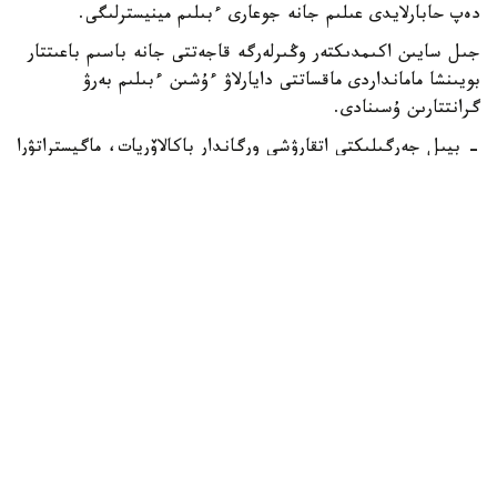
دەپ حابارلايدى عىلىم جانە جوعارى ءبىلىم مينيسترلىگى.
جىل سايىن اكىمدىكتەر وڭىرلەرگە قاجەتتى جانە باسىم باعىتتار
بويىنشا مامانداردى ماقساتتى دايارلاۋ ءۇشىن ءبىلىم بەرۋ
گرانتتارىن ۇسىنادى.
- بيىل جەرگىلىكتى اتقارۋشى ورگاندار باكالاۆريات، ماگيستراتۋرا
جانە رەزيدەنتۋرا باعدارلامالارى بويىنشا وقۋعا 2392 ءبىلىم بەرۋ
گرانتىن ءبولدى،-دەلىنگەن مينيسترلىك حابارلاماسىندا.
ەڭ كوپ گرانت استانا قالاسىندا قاراستىرىلعان - 303.
شىمكەنت قالاسىنىڭ اكىمدىگى 285، شىعىس قازاقستان وبلىسى
270 گرانت ءبولدى.
باتىس قازاقستان وبلىسىندا – 211، اباي جانە تۇركىستان
وبلىستارىندا – 200 دەن، اقمولا وبلىسىندا – 199، قاراعاندى
وبلىسىندا – 198، اتىراۋ وبلىسىندا – 187، ماڭعىستاۋ
وبلىسىندا 163 گرانت قاراستىرىلعان. قالعان وڭىرلەردىڭ
ءارقايسىسى 100 گە جۋىق گرانت ۇسىندى.
كونكۋرسقا قاتىسۋ ءۇشىن تالاپكەرلەر وزدەرى تاڭداعان جوعارى