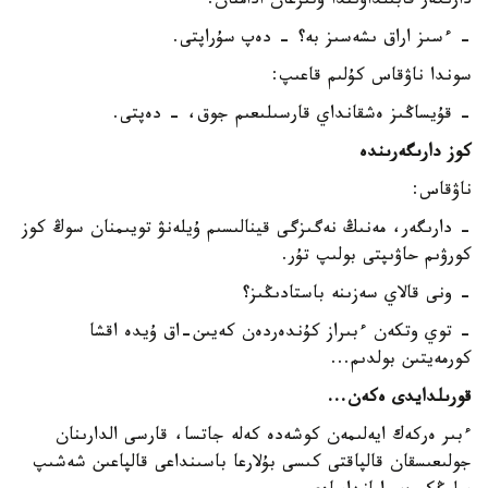
دارىگەر قابىلداۋىندا وتىرعان ادامنان:
- ءسىز اراق ىشەسىز بە؟ - دەپ سۇراپتى.
سوندا ناۋقاس كۇلىم قاعىپ:
- قۇيساڭىز ەشقانداي قارسىلىعىم جوق، - دەپتى.
كوز دارىگەرىندە
ناۋقاس:
- دارىگەر، مەنىڭ نەگىزگى قينالىسىم ۇيلەنۋ تويىمنان سوڭ كوز
كورۋىم حاۋىپتى بولىپ تۇر.
- ونى قالاي سەزىنە باستادىڭىز؟
- توي وتكەن ءبىراز كۇندەردەن كەيىن-اق ۇيدە اقشا
كورمەيتىن بولدىم...
قورىلدايدى ەكەن...
ءبىر ەركەك ايەلىمەن كوشەدە كەلە جاتسا، قارسى الدارىنان
جولىعىسقان قالپاقتى كىسى بۇلارعا باسىنداعى قالپاعىن شەشىپ