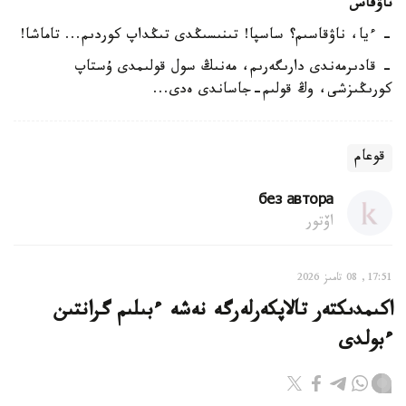
ناۋقاس
- ءيا، ناۋقاسىم؟ ساسپا! تىنىسىڭدى تىڭداپ كوردىم... تاماشا!
- قادىرمەندى دارىگەرىم، مەنىڭ سول قولىمدى ۇستاپ
كورىڭىزشى، وڭ قولىم-جاساندى ەدى...
قوعام
без автора
اۆتور
17:51, 08 تامىز 2026
اكىمدىكتەر تالاپكەرلەرگە نەشە ءبىلىم گرانتىن
ءبولدى