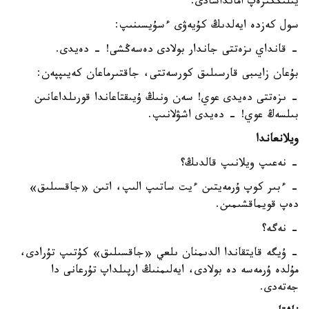
يىلىڭكىرەپ امانداسادى.
سول كەزدە ايەلدىڭ كۇيەۋى ءسۇيسىنىپ:
- قانداي ىزەتتى جاندار بولادى دەسەڭشى! - دەيدى.
بۇعان زايىبى قارسىلىق كورسەتتى، جاقتىرماعان كەيىپپەن:
- ىزەتتى دەيدى عوي! سەن ونىڭ ۇيىقتاعاندا قورىلداعانىن
بىلسەڭ عوي! - دەيدى اشۋلانىپ.
ويلانعاندا
- نەعىپ ويلانىپ قالدىڭ؟
- ءبىر كوپ ۇرمەيتىن ءيت ساتىپ الىپ، اتىن «جاقسىلىق»
دەپ قويماقشىمىن.
- نەگە؟
- ۇيگە قايتقاندا الدىمنان ىلعي «جاقسىلىق» كۇتىپ تۇرادى،
مۇلدە ۇرمەسە دە بولادى، ايەلىمنىڭ ارپىلداپ تۇرعانى دا
جەتەدى.