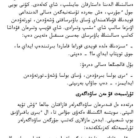
ەسالىنىڭ الدىنا داستارقان جايىلىپ، شاي كەلەدى. كۇنى بويى
جول ءجۇرىپ، ەش جەردە تۇستەنبەگەن ەسالى الدىنداعى
قويدىڭ قۇمالاعىنداي ۇساق باۋىرساقتى ۇشەۋدەن، تورتەۋدەن
اۋىزعا سالىپ شاي ءىشىپ وتىرادى. شاي قۇيىپ وتىرعان قۇداشا
كەلىپ ەسالىنىڭ باۋىرساق جەسىن مىسقىل ەتەيىن دەپ:
- ءسىزدىڭ ەلدە قويدى قوراعا قاماردا بىرتىندەپ ايداي ما،
جوق توپتاپ ايداي ما؟ - دەپتى.
بۇل قالجىڭعا ەسالى دەرەۋ:
- ءىرى بولسا بىرەۋدەن، ۇساق بولسا ۇشەۋ-تورتەۋدەن
ايدايمىز، - دەپ جاۋاپ بەرىپتى.
تۇرلىمبەت قۋ مەن ساۋداگەرى
ەرتەدە ەل قىدىرعان ساۋداگەرلەر قازاقتان جالعا ءۇش تۇيە
الىپتى. سويتسە الگىنىڭ ەكەۋى جۋاس تا، ال ءبىرى باقىراۋىق
بوپ شىعىپتى. ابدەن مازالارى كەتىپ جۇرگەن ساۋداگەرلەر
تۇرلىمبەتكە كەزىككەندە: