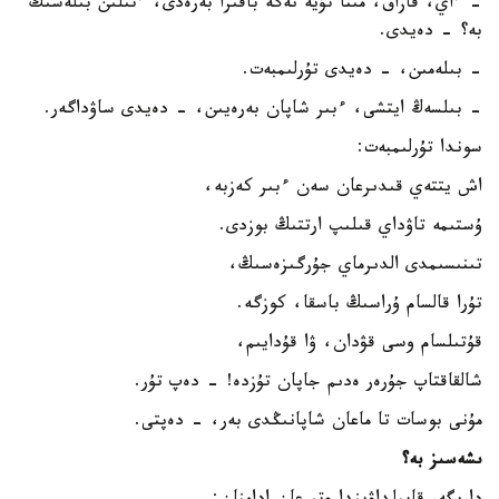
- ءاي، قازاق، مىنا تۇيە نەگە باقىرا بەرەدى، ءتىلىن بىلەسىڭ
بە؟ - دەيدى.
- بىلەمىن، - دەيدى تۇرلىمبەت.
- بىلسەڭ ايتشى، ءبىر شاپان بەرەيىن، - دەيدى ساۋداگەر.
سوندا تۇرلىمبەت:
اش يتتەي قىدىرعان سەن ءبىر كەزبە،
ۇستىمە تاۋداي قىلىپ ارتتىڭ بوزدى.
تىنىسىمدى الدىرماي جۇرگىزەسىڭ،
تۇرا قالسام ۇراسىڭ باسقا، كوزگە.
قۇتىلسام وسى قۋدان، ۋا قۇدايىم،
شالقاقتاپ جۇرەر ەدىم جاپان تۇزدە! - دەپ تۇر.
مۇنى بوسات تا ماعان شاپانىڭدى بەر، - دەپتى.
ىشەسىز بە؟