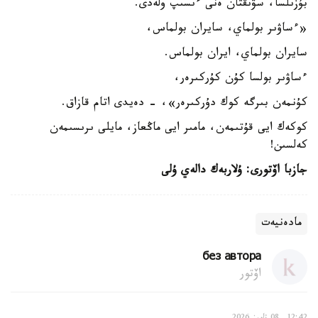
بۇزىلسا، سۋىقتان ەنى ءىسىپ ولەدى.
«ءساۋىر بولماي، سايران بولماس،
سايران بولماي، ايران بولماس.
ءساۋىر بولسا كۇن كۇركىرەر،
كۇنمەن بىرگە كوك دۇركىرەر»، - دەيدى اتام قازاق.
كوكەك ايى قۇتىمەن، مامىر ايى ماڭعاز، مايلى ىرىسىمەن
كەلسىن!
جازبا اۆتورى: ۇلاربەك دالەي ۇلى
مادەنيەت
без автора
اۆتور