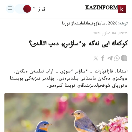
KAZINFORM
ق ز
ترەند:
2026-سايلاۋ
وقيعا
تاعايىنداۋ
اقوردا
09:25, 04 ءساۋىر 2023
كوكەك ايى نەگە «ءساۋىر» دەپ اتالدى؟
استانا. قازاقپارات - ءساۋىر ءسوزى - اراب تىلىنەن ەنگەن.
«وگىز» دەگەن ماعىنانى بىلدىرەدى. جۇلدىز تىزبەگى بويىنشا
«تورپاق شوقجۇلدىزىنىڭ» توبىنا كىرەدى.