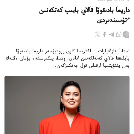
12:42, 08 تامىز 2026
داريعا بادىقوۆا قالاي بايىپ كەتكەنىن
ءتۇسىندىردى
استانا.قازاقپارات - اكتريسا ءارى پروديۋسەر داريعا بادىقوۆا
بايلىققا قالاي كەنەلگەنىن اتادى. ونىڭ پىكىرىنشە، بۇعان ەڭبەك
پەن ينتۋيتسيا ارقىلى قول جەتكىزگەن.