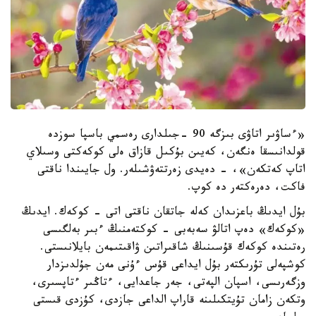
«ءساۋىر اتاۋى بىزگە 90 -جىلدارى رەسمي باسپا سوزدە
قولدانىسقا ەنگەن، كەيىن بۇكىل قازاق ەلى كوكەكتى وسىلاي
اتاپ كەتكەن»، - دەيدى زەرتتەۋشىلەر. ول جايىندا ناقتى
فاكت، دەرەكتەر دە كوپ.
بۇل ايدىڭ باعزىدان كەلە جاتقان ناقتى اتى - كوكەك. ايدىڭ
«كوكەك» دەپ اتالۋ سەبەبى - كوكتەمنىڭ ءبىر بەلگىسى
رەتىندە كوكەك قۇسىنىڭ شاقىراتىن ۋاقىتىمەن بايلانىستى.
كوشپەلى تۇرىكتەر بۇل ايداعى قۇس ءۇنى مەن جۇلدىزدار
وزگەرىسى، اسپان الپەتى، جەر جاعدايى، ءتاڭىر ءتاپسىرى،
وتكەن زامان تۇيتكىلىنە قاراپ الداعى جازدى، كۇزدى قىستى