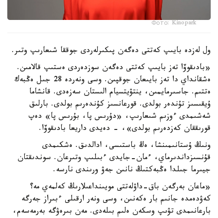
Фото: Kinopark
ول لەزدە بايىپ كەتتى دەگەن پىكىرلەردى جوققا شىعارىپ وتىر.
«بادىقوۆا تەز بايىپ كەتتى دەگەن سوزدەردى ەستىپ قالامىن.
ەشقانداي دا تەز بايىعان جوقپىن. وسى ونەردە 28 جىل ەڭبەك
ەتتىم. جاسىرمايمىن، ينتۋيتسيام الىستان سەزەدى. قانشاما
ۇيقىسىز تۇندەر بولدى. قورعانسىز كۇندەرىم بولدى. بارلىق
شەشىمدى ءوزىم شىعارىپ، «دۇرىس پا، بۇرىس پا» دەپ
قورىققان كەزدەرىم بولدى»، - دەيدى داريعا بادىقوۆا.
ونىڭ ۇستانىمىنشا، ەڭ باستىسى، ادالدىق. ەشكىمدى
قۇنسىزداندىرماي، ءمان-جايدى ءبىلىپ وتىرعان. سوندىقتان
جيىرما جىلدا ەڭبەكتىڭ نانىن جەۋ ورىندى نارسە.
«ماعان بەرگەن باق-داۋلەتتى مويىنداعىلارىڭ كەلمەي مە؟
كەۋدەمدە جانىم بار ەكەنىن، وسى ونەر ارقىلى ءبىراز جەرگە
بارعانىمدى تۋىپ وسكەن ەلىم بىلەدى. مەن بىرەۋگە بەرمەسەم،