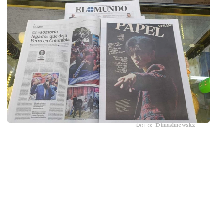
Фото: Dimashnewskz
ەلدەگى ەڭ ءىرى ۇلتتىق گازەتتەردىڭ ءبىرى - El Mundo جاڭا
سانىنىڭ مۇقاباسىنا قازاقستاندىق ءانشىنىڭ سۋرەتىن جاريالاپ،
ونىڭ شىعارماشىلىق جولى مەن حالىقارالىق تانىمالدىعىنا ارنالعان
كولەمدى ماقالا شىعاردى.
ماقالا اۆتورى، جۋرناليست راكەل ر. ينسەرتيس ديماشتىڭ