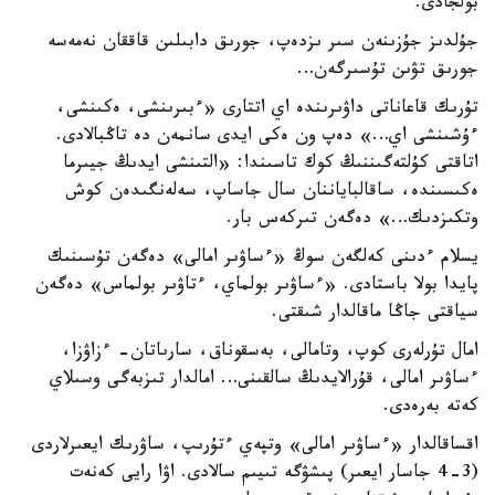
بولجادى.
جۇلدىز جۇزىنەن سىر ىزدەپ، جورىق دابىلىن قاققان نەمەسە
جورىق تۋىن تۇسىرگەن…
تۇرىك قاعاناتى داۋىرىندە اي اتتارى «ءبىرىنشى، ەكىنشى،
ءۇشىنشى اي…» دەپ ون ەكى ايدى سانمەن دە تاڭبالادى.
اتاقتى كۇلتەگىننىڭ كوك تاسىندا: «التىنشى ايدىڭ جيىرما
ەكىسىندە، ساقالباياننان سال جاساپ، سەلەنگىدەن كوش
وتكىزدىك…» دەگەن تىركەس بار.
يسلام ءدىنى كەلگەن سوڭ «ءساۋىر امالى» دەگەن تۇسىنىك
پايدا بولا باستادى. «ءساۋىر بولماي، ءتاۋىر بولماس» دەگەن
سياقتى جاڭا ماقالدار شىقتى.
امال تۇرلەرى كوپ، وتامالى، بەسقوناق، سارىاتان- ءزاۋزا،
ءساۋىر امالى، قۇرالايدىڭ سالقىنى… امالدار تىزبەگى وسىلاي
كەتە بەرەدى.
اقساقالدار «ءساۋىر امالى» وتپەي ءتۇرىپ، ساۋرىك ايعىرلاردى
(3-4 جاسار ايعىر) پىشۋگە تىيىم سالادى. اۋا رايى كەنەت