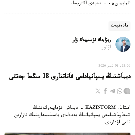
المايمىن»، - دەيدى اكتريسا.
مادەنيەت
ريزابەك نۇسىپبەك ۇلى
اۆتور
12:06, 08 تامىز 2026
ديماشتىڭ يسپانياداعى فاناتتارى 18 مىڭعا جەتتى
استانا. KAZINFORM - ديماش قۇدايبەرگەننىڭ
شىعارماشىلىعى يسپانيانىڭ بەدەلدى باسىلىمدارىنىڭ نازارىن
تاعى اۋداردى.