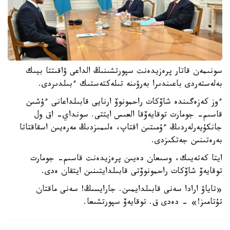
سونىمەن قاتار پرەزيدەنت سپورتشىنىڭ الداعى ۋاقىتتا بيىك
بەلەستەردى باعىندىرا بەرۋىنە تىلەكتەستىك ءبىلدىردى.
ءوز كەزەگىندە شاۆكات راحمونوۆ ارنايى قابىلداعانى ءۇشىن
قاسىم- جومارت توقايەۆقا العىس ايتتى. سونداي- اق ول
جانكۇيەرلەردىڭ ءۇمىتىن اقتاپ، ەلىمىزدىڭ مەرەيىن اسقاقتاتا
بەرەتىنىن جەتكىزدى.
ايتا كەتەيىك، وسىعان دەيىن پرەزيدەنت قاسىم- جومارت
توقايەۆ شاۆكات راحمونوۆتى قابىلدايتىنىن ايتقان ەدى.
«تاياۋ ارادا سەنى قابىلدايمىن. جارايسىڭ! سەنى ماقتان
تۇتامىز!» - دەدى ق. توقايەۆ سپورتشىعا.