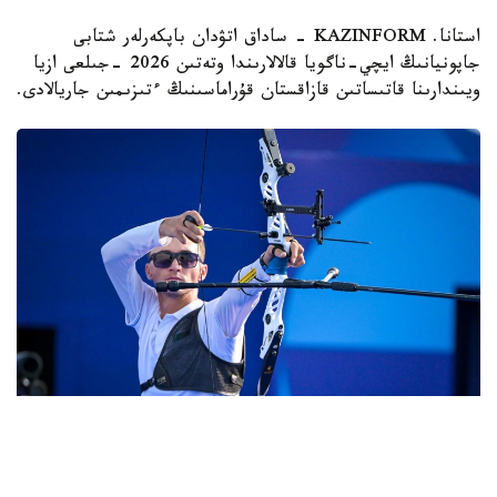
استانا. KAZINFORM - ساداق اتۋدان باپكەرلەر شتابى
جاپونيانىڭ ايچي-ناگويا قالالارىندا وتەتىن 2026 -جىلعى ازيا
ويىندارىنا قاتىساتىن قازاقستان قۇراماسىنىڭ ءتىزىمىن جاريالادى.
Фото: ҚР ҰОК
ءدۇبىرلى دودادا ەل نامىسىن 12 سپورتشى قورعايدى.