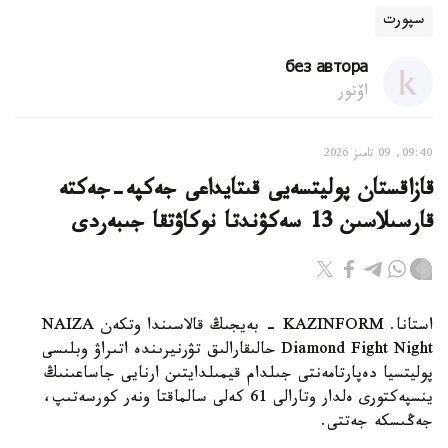
سپورت
без автора
اۆتور
09:40, 09 تامىز 2026
قازاقستان پوليتسەيى قىتايداعى جەكپە-جەكتە
قارسىلاسىن 13 سەكۋندتا نوكاۋتقا جىبەردى
استانا. KAZINFORM - بەيجىڭ قالاسىندا وتكەن NAIZA
Diamond Fight Night حالىقارالىق تۋرنيرىندە اتىراۋ وبلىسى
پوليتسيا دەپارتامەنتى جىلدام قيمىلدايتىن ارنايى جاساعىنىڭ
ينسپەكتورى ەلدار وتارالى 61 كەلى سالماقتا ونەر كورسەتىپ،
جەڭىسكە جەتتى.