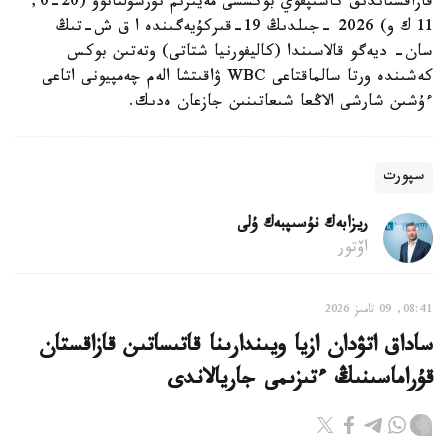
قازاقستاندىق كاسىپقوي بوكسشى مەيىرىم نۇرسۇلتانوۆ (20-0,
11 ك و) 2026 -جىلدىڭ 19-قىركۇيەگىندە ا ق ش-تىڭ
سان- ديەگو قالاسىندا (كاليفورنيا شتاتى) وتەتىن بوكس
كەشىندە ورتا سالماقتاعى WBC ۋاقىتشا الەم چەمپيونى اتاعى
ءۇشىن شارشى الاڭعا شىعاتىنىن جازعان ەدىك.
سپورت
ريزابەك نۇسىپبەك ۇلى
اۆتور
08:41, 09 تامىز 2026
ساداق اتۋدان ازيا ويىندارىنا قاتىساتىن قازاقستان
قۇراماسىنىڭ ءتىزىمى جاريالاندى