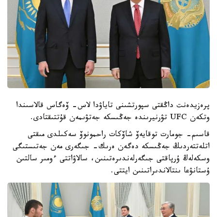
پرەزيدەنت داڭقتى سپورتشىنى تاياۋدا لاس- ۆەگاس قالاسىندا
وتكەن UFC تۋرنيرىندە جەڭىسكە جەتۋىمەن قۇتتىقتادى.
قاسىم- جومارت توقايەۆ شاۆكات راحمونوۆ سەكىلدى مىقتى
اتلەتتەردىڭ جەڭىسكە دەگەن ەرىك- جىگەرى مەن جەتىستىگى
وسكەلەڭ ۇرپاقتى جىگەرلەندىرەتىنىن، سالاۋاتتى ءومىر سالتىن
ۇستانۋعا ىنتالاندىراتىنىن ايتتى.