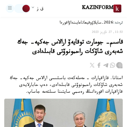
KAZINFORM
ق ز
ترەند:
2026-سايلاۋ
وقيعا
تاعايىنداۋ
اقوردا
11:53, 27 ناۋرىز 2023
قاسىم- جومارت توقايەۆ ارالاس جەكپە- جەك
شەبەرى شاۆكات راحمونوۆتى قابىلدادى
استانا. قازاقپارات - مەملەكەت باسشىسى ارالاس جەكپە- جەك
شەبەرى شاۆكات راحمونوۆتى قابىلدادى، دەپ حابارلايدى
قازاقپارات اقوردانىڭ رەسمي سايتىنا سىلتەمە جاساپ.