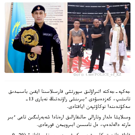
Фото: t.me/POLICE_of_KZ
جەكپە-جەكتە اتىراۋلىق سپورتشى قارسىلاسىنا ايقىن باسىمدىق
تانىتىپ، كەزدەسۋدى ءبىرىنشى راۋندتىڭ نەبارى 13-
سەكۋندىندا نوكاۋتپەن اياقتادى.
وسىلايشا ەلدار وتارالى حالىقارالىق ارەنادا شەبەرلىگىن تاعى ءبىر
مارتە دالەلدەپ، ەل نامىسىن ابىرويمەن قورعادى.